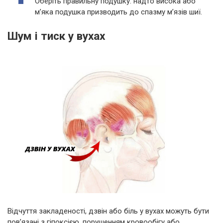
Оберіть правильну подушку: надто висока або
м’яка подушка призводить до спазму м’язів шиї.
Шум і тиск у вухах
Відчуття закладеності, дзвін або біль у вухах можуть бути
пов’язані з гіпоксією, порушенням кровообігу або