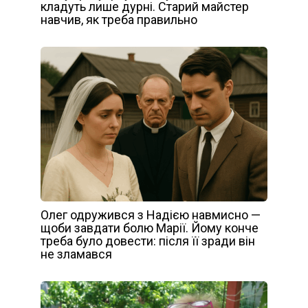
кладуть лише дурні. Старий майстер
навчив, як треба правильно
Олег одружився з Надією навмисно —
щоби завдати болю Марії. Йому конче
треба було довести: після її зради він
не зламався