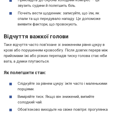
Прикладіть до скронь холодний компрес — це
звузить судини й полегшить біль.
Почніть вести щоденник: записуйте, що їли, як
спали та що передувало нападу. Це допоможе
виявити фактори, що провокують.
Відчуття важкої голови
Таке відчуття часто пов’язане зі зниженням рівня цукру в
крові або порушенням кровообігу. Після довгих перерв між
прийомами їжі або різких перепадів тиску голова стає ніби
вата, а думки плутаються.
Як полегшити стан:
Слідкуйте за рівнем цукру: їжте часто і маленькими
порціями.
Виміряйте тиск. Якщо він знижений, випийте
солодкий чай.
Обов’язково виходьте на свіже повітря: прогулянка