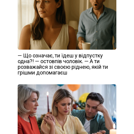
— Що означає, ти їдеш у відпустку
одна?! — остовпів чоловік. — А ти
розважайся зі своєю ріднею, якій ти
грішми допомагаєш