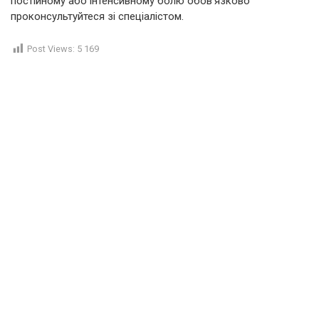
постійному або інтенсивному болю обов’язково
проконсультуйтеся зі спеціалістом.
Post Views:
5 169