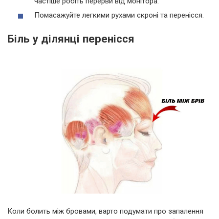
частіше робіть перерви від монітора.
Помасажуйте легкими рухами скроні та перенісся.
Біль у ділянці перенісся
Коли болить між бровами, варто подумати про запалення