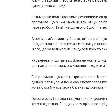
Кирило задумав її в6uтu, тепер вона це розу
дитину. Їхню доньку.
Затьмарена психотропними речовинами свідо
зрозуміла, що з ним щось не так. Він уміло 
через роботу. Та їй і не до нього було — з п
А потім, зав’язнувши у боргах, він запропону
не вдасться, почав її бити. Напівживу й нічо
місто, де на величезній швидкості просто ви
Яну перевели до палати. Вона не могла слу
але намагалася якомога частіше виходити з па
Яна розуміла, що життя втратило сенс. Коли
донька загинула. А вона сама почувалася пу
Жива була б мама, вона б мене підтримала, 
Одного разу Яна звично гуляла коридорами і
крихітна дитина. Яна дивилася крізь прозорі д