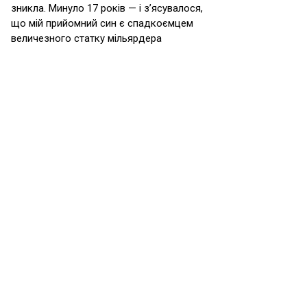
зникла. Минуло 17 років — і з’ясувалося,
що мій прийомний син є спадкоємцем
величезного статку мільярдера