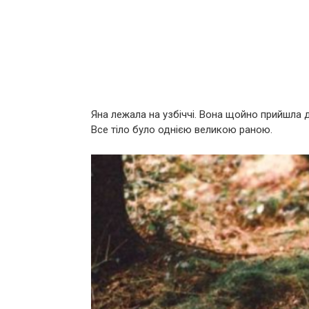
Яна лежала на узбіччі. Вона щойно прийшла д
Все тіло було однією великою раною.