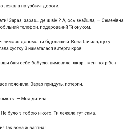
о лежала на узбіччі дороги.
ти! Зараз, зараз… де ж він!? А, ось знайшла, — Семенівна
мобільний телефон, подарований їй онуком.
оч чимось допомогти бідолашній. Вона бачила, що у
тала хустку й намагалася витерти кров.
вши біля себе бабусю, вимовила: лікар… мені потрібен
все пояснила. Зараз приїдуть, потерпи.
домість. — Моя дитина…
Не було з тобою нікого. Ти лежала тут сама.
и! Так вона ж вагітна!