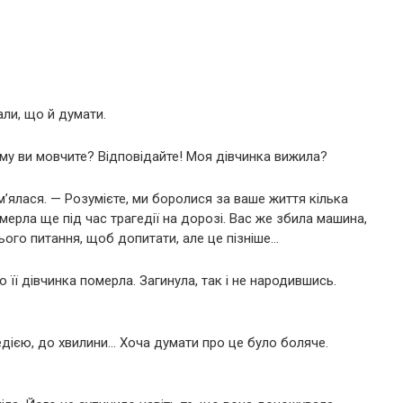
али, що й думати.
у ви мовчите? Відповідайте! Моя дівчинка вижила?
’ялася. — Розумієте, ми боролися за ваше життя кілька
мерла ще під час трагедії на дорозі. Вас же збила машина,
ього питання, щоб допитати, але це пізніше…
що її дівчинка померла. Загинула, так і не народившись.
едією, до хвилини… Хоча думати про це було боляче.