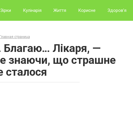
Зірки
Кулінарія
Життя
Корисне
Здоров’я
Главная страница
Благаю… Лікаря, —
не знаючи, що страшне
 сталося