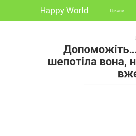
Skip
Happy World
to
Цікаве
content
Допоможіть… 
шепотіла вона, 
вже