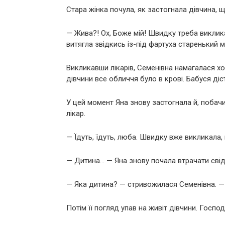
Стара жінка почула, як застогнала дівчина, щ
— Жива?! Ох, Боже мій! Швидку треба виклика
витягла звідкись із-під фартуха старенький 
Викликавши лікарів, Семенівна намагалася х
дівчини все обличчя було в крові. Бабуся діс
У цей момент Яна знову застогнала й, побачи
лікар.
— Їдуть, їдуть, люба. Швидку вже викликала, 
— Дитина… — Яна знову почала втрачати сві
— Яка дитина? — стривожилася Семенівна. — 
Потім її погляд упав на живіт дівчини. Господ