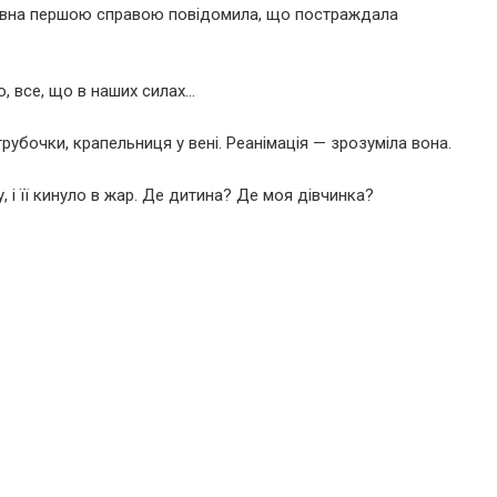
івна першою справою повідомила, що постраждала
, все, що в наших силах…
рубочки, крапельниця у вені. Реанімація — зрозуміла вона.
і її кинуло в жар. Де дитина? Де моя дівчинка?