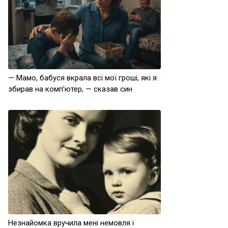
— Мамо, бабуся вкрала всі мої гроші, які я
збирав на комп’ютер, — сказав син
Незнайомка вручила мені немовля і