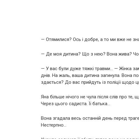
— Отямилися? Ось і добре, а то ми вже не зн
— Де моя дитина? Що з нею? Вона жива? Чом
— У вас були дуже тяжкі травми… — Жінка зам
днів. На жаль, ваша дитина загинула. Вона по
здається? До вас прийдуть із поліції щодо ц
Яна більше нічого не чула після слів про те, 
Через цього садиста. Її батька…
Вона згадала весь останній день перед траг
Нестерпно…