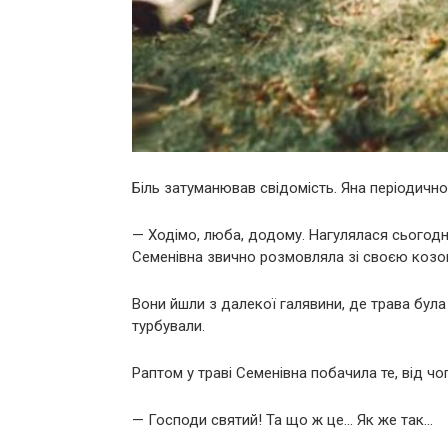
Біль затуманював свідомість. Яна періодично
— Ходімо, люба, додому. Нагулялася сьогодн
Семенівна звично розмовляла зі своєю козо
Вони йшли з далекої галявини, де трава бул
турбували.
Раптом у траві Семенівна побачила те, від чого
— Господи святий! Та що ж це… Як же так…