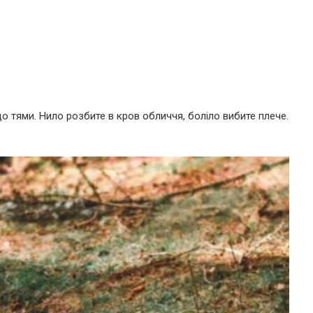
о тями. Нило розбите в кров обличчя, боліло вибите плече.