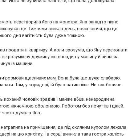
міла. Його не зупинило навіть те, що вона доношувала
мість перетворила його на монстра. Яна занадто пізно
приховував це. Тижнями зникав десь, пояснюючи, що це
ершого дня вагітність була дуже тяжкою.
вав продати її квартиру. А коли зрозумів, що Яну переконати
го не розуміючу дружину він посадив у машину й вивіз за
кинув із машини.
хати розмови щасливих мам. Вона була ще дуже слабкою,
лати. Там, у коридорі, їй було затишніше. Не так боляче.
сь коханий чоловік зрадив і майже в6uв, ненароджена
стою нікчемною оболонкою. Роботом без почуттів і цілей.
— часто думала Яна.
 натрапила на приміщення, де під скляним куполом лежала
вері на цю крихітку, і в серці виникла така гостра жалість