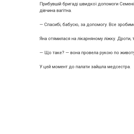
Прибувшій бригаді швидкої допомоги Семен
дівчина вагітна.
— Спасибі, бабусю, за допомогу. Все зробимо
Яна отямилася на лікарняному ліжку. Дроти, т
— Що таке? — вона провела рукою по животу, 
У цей момент до палати зайшла медсестра.