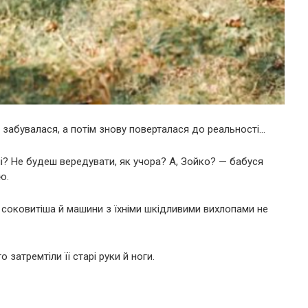
 забувалася, а потім знову поверталася до реальності…
і? Не будеш вередувати, як учора? А, Зойко? — бабуся
ю.
а соковитіша й машини з їхніми шкідливими вихлопами не
 затремтіли її старі руки й ноги.