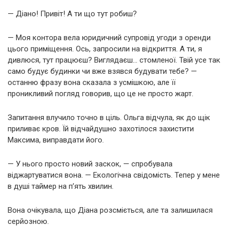
— Діано! Привіт! А ти що тут робиш?
— Моя контора вела юридичний супровід угоди з оренди
цього приміщення. Ось, запросили на відкриття. А ти, я
дивлюся, тут працюєш? Виглядаєш… стомленої. Твій усе так
само будує будинки чи вже взявся будувати тебе? —
останню фразу вона сказала з усмішкою, але її
проникливий погляд говорив, що це не просто жарт.
Запитання влучило точно в ціль. Ольга відчула, як до щік
приливає кров. Їй відчайдушно захотілося захистити
Максима, виправдати його.
— У нього просто новий заскок, — спробувала
віджартуватися вона. — Екологічна свідомість. Тепер у мене
в душі таймер на п’ять хвилин.
Вона очікувала, що Діана розсміється, але та залишилася
серйозною.