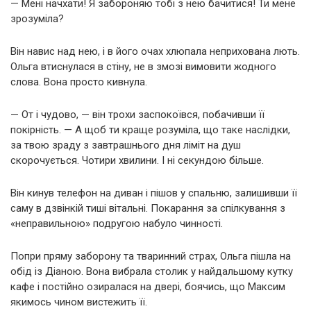
— Мені начхати! Я забороняю тобі з нею бачитися! Ти мене
зрозуміла?
Він навис над нею, і в його очах хлюпала неприхована лють.
Ольга втиснулася в стіну, не в змозі вимовити жодного
слова. Вона просто кивнула.
— От і чудово, — він трохи заспокоївся, побачивши її
покірність. — А щоб ти краще розуміла, що таке наслідки,
за твою зраду з завтрашнього дня ліміт на душ
скорочується. Чотири хвилини. І ні секундою більше.
Він кинув телефон на диван і пішов у спальню, залишивши її
саму в дзвінкій тиші вітальні. Покарання за спілкування з
«неправильною» подругою набуло чинності.
Попри пряму заборону та тваринний страх, Ольга пішла на
обід із Діаною. Вона вибрала столик у найдальшому кутку
кафе і постійно озиралася на двері, боячись, що Максим
якимось чином вистежить її.