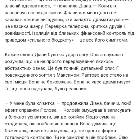
власній адекватності, — пояснила Діана. — Коли він
заперечує очевидні факти. Фрази «ти мені цього не
казала», «ти все вигадуєш», «ти занадто драматизуєш» —
це класика жанру. Перевірка телефона, критика друзів і
зовнішності, ізоляція від близьких, фінансовий контроль під
приводом «спільного бюджету» — це все його симптоми.
Кожне слово Діани було як удар гонгу. Ольга слухала і
розуміла, що це не просто перерахування якихось
абстрактних ознак. Це був точний, детальний опис її
повсякденного життя з Максимом. Раптово все стало на
свої місця. Вона не божевільна. Вона не «все драматизує».
Те, що вона відчувала, було реальним.
— У мене була клієнтка, — продовжила Діана, бачачи, який
ефект справили її слова. — Чоловік змушував її записувати
в блокнот усі витрати, аж до копійки. Якщо сума не
сходилася, він позбавляв її вечері. Вона думала, що
божеволіє, поки не зрозуміла, що це просто форма
тотального контролю. Ти не самотня в цій проблемі, Олю.