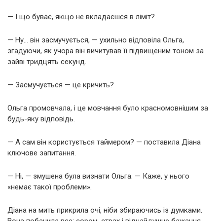
— І що буває, якщо не вкладаєшся в ліміт?
— Ну… він засмучується, — ухильно відповіла Ольга,
згадуючи, як учора він вичитував її підвищеним тоном за
зайві тридцять секунд.
— Засмучується — це кричить?
Ольга промовчала, і це мовчання було красномовнішим за
будь-яку відповідь.
— А сам він користується таймером? — поставила Діана
ключове запитання.
— Ні, — змушена була визнати Ольга. — Каже, у нього
«немає такої проблеми».
Діана на мить прикрила очі, ніби збираючись із думками.
Вона побачила все: сором, страх і відчайдушне бажання