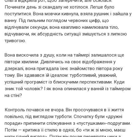
Ольга відкрила рот, щоб заперечити, але осіклася.
Починати день зі скандалу не хотілося. Легше було
поступитися. Вона мовчки кивнула, взяла рушник і зайшла у
ванну. Під пильним поглядом червоних цифр, що
відлічували секунди, вона квапливо намилювала тіло,
відчуваючи, як абсурдність ситуації змішується з липкою
тривогою.
Вона вискочила з душу, коли на таймері залишалося ще
півтори хвилини. Дивлячись на своє відображення у
дзеркалі, вона пригадала їхнє знайомство півтора року
тому. Він здавався їй ідеалом: турботливий, уважний,
успішний програміст із блискучими перспективами. Куди
зник той чоловік? І як вона опинилася у ванній із таймером
на стіні?
Контроль почався не вчора. Він просочувався в її життя
повільно, під виглядом турботи. Спочатку були «дружні
поради» припинити спілкування з «пустушками»-подругами.
Потім — критика її стилю в одязі, бо «ти ж зі мною, маєш
мати гідний вигляд». Потім він почав перевіряти чеки з