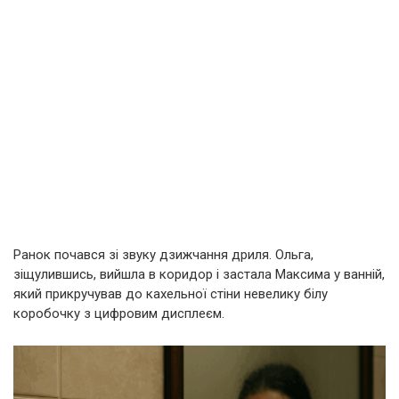
Ранок почався зі звуку дзижчання дриля. Ольга,
зіщулившись, вийшла в коридор і застала Максима у ванній,
який прикручував до кахельної стіни невелику білу
коробочку з цифровим дисплеєм.