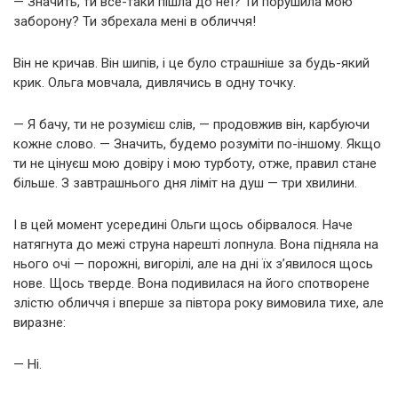
— Значить, ти все-таки пішла до неї? Ти порушила мою
заборону? Ти збрехала мені в обличчя!
Він не кричав. Він шипів, і це було страшніше за будь-який
крик. Ольга мовчала, дивлячись в одну точку.
— Я бачу, ти не розумієш слів, — продовжив він, карбуючи
кожне слово. — Значить, будемо розуміти по-іншому. Якщо
ти не цінуєш мою довіру і мою турботу, отже, правил стане
більше. З завтрашнього дня ліміт на душ — три хвилини.
І в цей момент усередині Ольги щось обірвалося. Наче
натягнута до межі струна нарешті лопнула. Вона підняла на
нього очі — порожні, вигорілі, але на дні їх з’явилося щось
нове. Щось тверде. Вона подивилася на його спотворене
злістю обличчя і вперше за півтора року вимовила тихе, але
виразне:
— Ні.