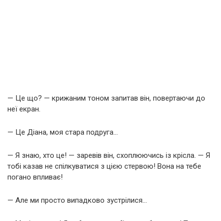
— Це що? — крижаним тоном запитав він, повертаючи до
неї екран.
— Це Діана, моя стара подруга…
— Я знаю, хто це! — заревів він, схоплюючись із крісла. — Я
тобі казав не спілкуватися з цією стервою! Вона на тебе
погано впливає!
— Але ми просто випадково зустрілися…