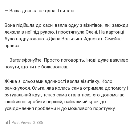
— Ваша донька не одна. І ви теж.
Вона підійшла до каси, взяла одну з візитівок, які завжди
лежали в неї під рукою, і простягнула Олені. На картонці
було надруковано: «Діана Вольська. Адвокат. Сімейне
право».
— Зателефонуйте. Просто поговоріть. Іноді дуже важливо
почути, що ти не божеволієш.
Жінка зі сльозами вдячності взяла візитівку. Коло
замкнулося. Ольга, яка колись сама отримала допомогу і
рятувальний круг, тепер сама стала тією, хто допомагає
іншій жінці зробити перший, найважчий крок до
усвідомлення проблеми й до можливого порятунку.
Post Views:
2 886