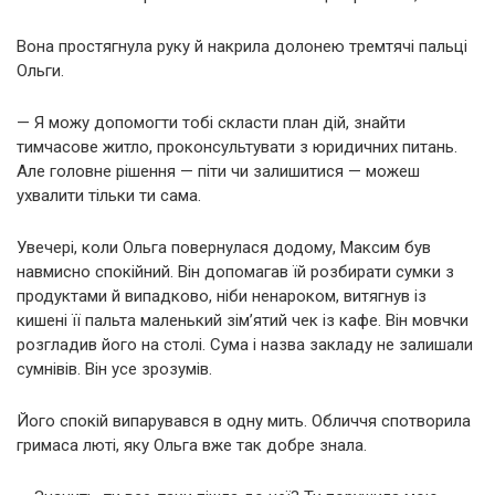
Вона простягнула руку й накрила долонею тремтячі пальці
Ольги.
— Я можу допомогти тобі скласти план дій, знайти
тимчасове житло, проконсультувати з юридичних питань.
Але головне рішення — піти чи залишитися — можеш
ухвалити тільки ти сама.
Увечері, коли Ольга повернулася додому, Максим був
навмисно спокійний. Він допомагав їй розбирати сумки з
продуктами й випадково, ніби ненароком, витягнув із
кишені її пальта маленький зім’ятий чек із кафе. Він мовчки
розгладив його на столі. Сума і назва закладу не залишали
сумнівів. Він усе зрозумів.
Його спокій випарувався в одну мить. Обличчя спотворила
гримаса люті, яку Ольга вже так добре знала.