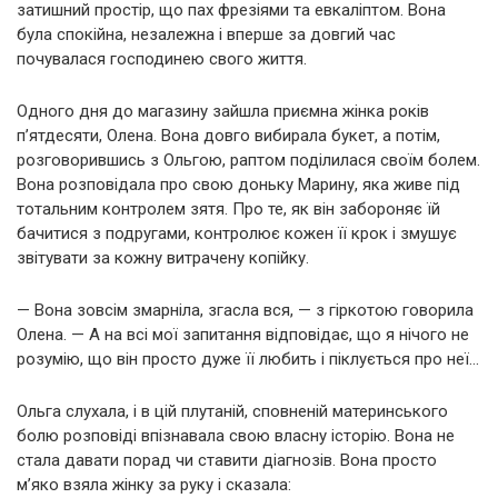
затишний простір, що пах фрезіями та евкаліптом. Вона
була спокійна, незалежна і вперше за довгий час
почувалася господинею свого життя.
Одного дня до магазину зайшла приємна жінка років
п’ятдесяти, Олена. Вона довго вибирала букет, а потім,
розговорившись з Ольгою, раптом поділилася своїм болем.
Вона розповідала про свою доньку Марину, яка живе під
тотальним контролем зятя. Про те, як він забороняє їй
бачитися з подругами, контролює кожен її крок і змушує
звітувати за кожну витрачену копійку.
— Вона зовсім змарніла, згасла вся, — з гіркотою говорила
Олена. — А на всі мої запитання відповідає, що я нічого не
розумію, що він просто дуже її любить і піклується про неї…
Ольга слухала, і в цій плутаній, сповненій материнського
болю розповіді впізнавала свою власну історію. Вона не
стала давати порад чи ставити діагнозів. Вона просто
м’яко взяла жінку за руку і сказала: