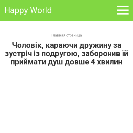
Skip
Happy World
to
content
Главная страница
Чоловік, караючи дружину за
зустріч із подругою, заборонив їй
приймати душ довше 4 хвилин