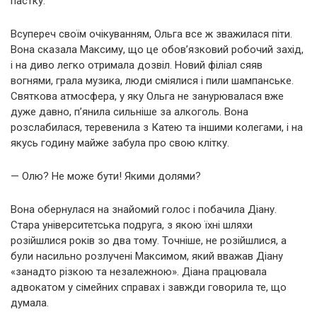
пастку.
Всупереч своїм очікуванням, Ольга все ж зважилася піти.
Вона сказала Максиму, що це обов’язковий робочий захід,
і на диво легко отримала дозвіл. Новий філіал сяяв
вогнями, грала музика, люди сміялися і пили шампанське.
Святкова атмосфера, у яку Ольга не занурювалася вже
дуже давно, п’янила сильніше за алкоголь. Вона
розслабилася, теревенила з Катею та іншими колегами, і на
якусь годину майже забула про свою клітку.
— Олю? Не може бути! Якими долями?
Вона обернулася на знайомий голос і побачила Діану.
Стара університетська подруга, з якою їхні шляхи
розійшлися років зо два тому. Точніше, не розійшлися, а
були насильно розлучені Максимом, який вважав Діану
«занадто різкою та незалежною». Діана працювала
адвокатом у сімейних справах і завжди говорила те, що
думала.