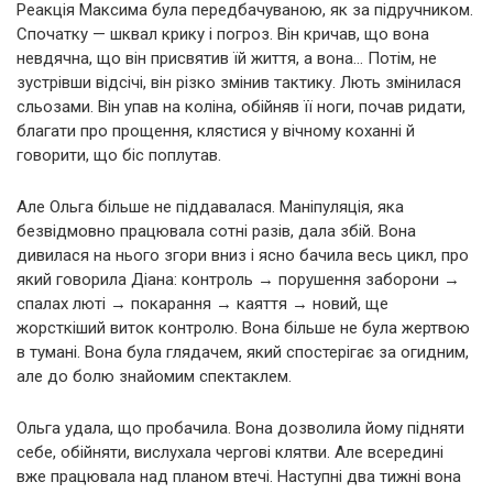
Реакція Максима була передбачуваною, як за підручником.
Спочатку — шквал крику і погроз. Він кричав, що вона
невдячна, що він присвятив їй життя, а вона… Потім, не
зустрівши відсічі, він різко змінив тактику. Лють змінилася
сльозами. Він упав на коліна, обійняв її ноги, почав ридати,
благати про прощення, клястися у вічному коханні й
говорити, що біс поплутав.
Але Ольга більше не піддавалася. Маніпуляція, яка
безвідмовно працювала сотні разів, дала збій. Вона
дивилася на нього згори вниз і ясно бачила весь цикл, про
який говорила Діана: контроль → порушення заборони →
спалах люті → покарання → каяття → новий, ще
жорсткіший виток контролю. Вона більше не була жертвою
в тумані. Вона була глядачем, який спостерігає за огидним,
але до болю знайомим спектаклем.
Ольга удала, що пробачила. Вона дозволила йому підняти
себе, обійняти, вислухала чергові клятви. Але всередині
вже працювала над планом втечі. Наступні два тижні вона