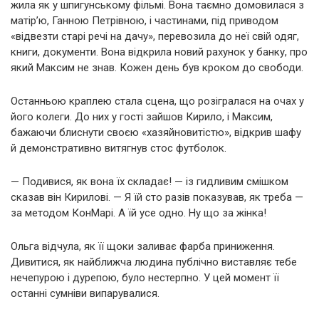
жила як у шпигунському фільмі. Вона таємно домовилася з
матір’ю, Ганною Петрівною, і частинами, під приводом
«відвезти старі речі на дачу», перевозила до неї свій одяг,
книги, документи. Вона відкрила новий рахунок у банку, про
який Максим не знав. Кожен день був кроком до свободи.
Останньою краплею стала сцена, що розігралася на очах у
його колеги. До них у гості зайшов Кирило, і Максим,
бажаючи блиснути своєю «хазяйновитістю», відкрив шафу
й демонстративно витягнув стос футболок.
— Подивися, як вона їх складає! — із гидливим смішком
сказав він Кирилові. — Я їй сто разів показував, як треба —
за методом КонМарі. А їй усе одно. Ну що за жінка!
Ольга відчула, як її щоки заливає фарба приниження.
Дивитися, як найближча людина публічно виставляє тебе
нечепурою і дурепою, було нестерпно. У цей момент її
останні сумніви випарувалися.