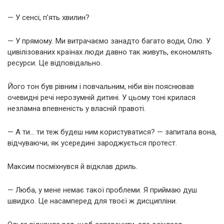
— У сенсі, п’ять хвилин?
— У прямому. Ми витрачаємо занадто багато води, Олю. У
цивілізованих країнах люди давно так живуть, економлять
ресурси. Це відповідально.
Його тон був рівним і повчальним, ніби він пояснював
очевидні речі нерозумній дитині. У цьому тоні крилася
незламна впевненість у власній правоті.
— А ти… ти теж будеш ним користуватися? — запитала вона,
відчуваючи, як усередині зароджується протест.
Максим посміхнувся й відклав дриль.
— Люба, у мене немає такої проблеми. Я приймаю душ
швидко. Це насамперед для твоєї ж дисципліни.