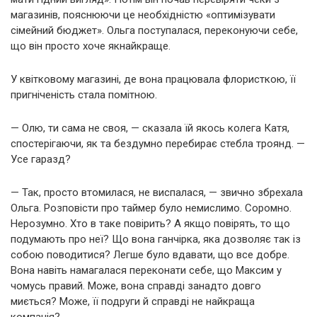
магазинів, пояснюючи це необхідністю «оптимізувати
сімейний бюджет». Ольга поступалася, переконуючи себе,
що він просто хоче якнайкраще.
У квітковому магазині, де вона працювала флористкою, її
пригніченість стала помітною.
— Олю, ти сама не своя, — сказала їй якось колега Катя,
спостерігаючи, як та бездумно перебирає стебла троянд. —
Усе гаразд?
— Так, просто втомилася, не виспалася, — звично збрехала
Ольга. Розповісти про таймер було немислимо. Соромно.
Нерозумно. Хто в таке повірить? А якщо повірять, то що
подумають про неї? Що вона ганчірка, яка дозволяє так із
собою поводитися? Легше було вдавати, що все добре.
Вона навіть намагалася переконати себе, що Максим у
чомусь правий. Може, вона справді занадто довго
миється? Може, її подруги й справді не найкраща
компанія?