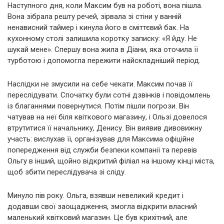
Наступного дня, коли Максим був на роботі, вона пішла.
Вона зібрала решту речей, зірвала зі стіни у ванній
ненависний таймер і кинула його в сміттєвий бак. На
кухонному столі залишила коротку записку: «Я йду. Не
шукай мене». Спершу вона жила в Діани, яка оточила її
турботою і допомогла пережити найскладніший період.
Наслідки не змусили на себе чекати. Максим почав її
переслідувати. Спочатку були сотні дзвінків і повідомлень
із благаннями повернутися. Потім пішли погрози. Він
чатував на неї біля квіткового магазину, і Ользі довелося
втрутитися її начальнику, Денису. Він виявив дивовижну
участь: вислухав її, організував для Максима офіційне
попередження від служби безпеки компанії та перевів
Ольгу в інший, щойно відкритий філіал на іншому кінці міста,
щоб збити переслідувача зі сліду.
Минуло пів року. Ольга, взявши невеликий кредит і
додавши свої заощадження, змогла відкрити власний
маленький квітковий магазин. Це був крихітний, але