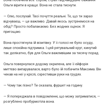
Ольги вірити в краще. Вона не стала тиснути.
— Олю, послухай. Твої почуття реальні. Те, що ти зараз
відчуваєш, — це важливо. Давай якось зустрінемося на
обід? Просто побалакаємо. Без жодних оцінок. Я
пригощаю.
Вона простягнула їй візитівку. У її голосі не було осуду,
лише спокійна підтримка. І цей рятувальний круг, кинутий
так делікатно, був для Ольги важливішим за тисячу порад.
Ольга повернулася додому окрилена, але її ейфорія
миттєво випарувалася, варто було їй побачити Максима. Він
чекав на неї у кріслі, схрестивши руки на грудях.
— Чому так пізно? Ти сказала, фуршет на годину.
— Я попереджала в повідомленні, що можу затриматися, —
розгублено пробурмотіла вона.