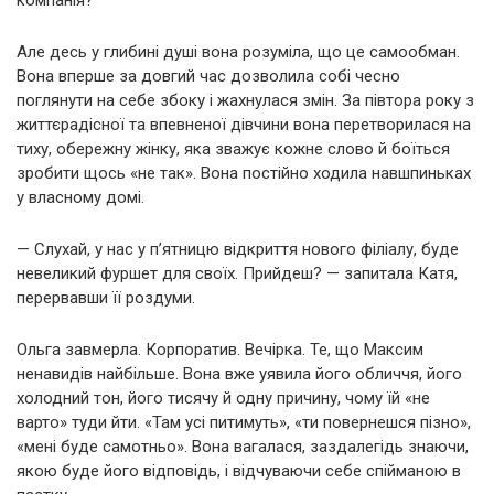
Але десь у глибині душі вона розуміла, що це самообман.
Вона вперше за довгий час дозволила собі чесно
поглянути на себе збоку і жахнулася змін. За півтора року з
життєрадісної та впевненої дівчини вона перетворилася на
тиху, обережну жінку, яка зважує кожне слово й боїться
зробити щось «не так». Вона постійно ходила навшпиньках
у власному домі.
— Слухай, у нас у п’ятницю відкриття нового філіалу, буде
невеликий фуршет для своїх. Прийдеш? — запитала Катя,
перервавши її роздуми.
Ольга завмерла. Корпоратив. Вечірка. Те, що Максим
ненавидів найбільше. Вона вже уявила його обличчя, його
холодний тон, його тисячу й одну причину, чому їй «не
варто» туди йти. «Там усі питимуть», «ти повернешся пізно»,
«мені буде самотньо». Вона вагалася, заздалегідь знаючи,
якою буде його відповідь, і відчуваючи себе спійманою в