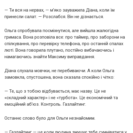
— Ти вся на нервах, — м’яко зауважила Діана, коли їм
принесли салат. — Розслабся. Він не дізнається.
Ольга спробувала посміхнутися, але вийшла жалюгідна
гримаса. Вона розповіла все: про таймер, про заборони на
спілкування, про перевірку телефона, про останній спалах
люті. Вона говорила плутано, постійно вибачаючись і
намагаючись знайти Максиму виправдання.
Діана слухала мовчки, не перебиваючи. А коли Ольга
замовкла, спустошена, вона сказала спокійно і чітко:
— Те, що з тобою відбувається, має назву. Це не
«складний характер» і не «турбота». Це економічний та
емоційний аб’юз. Контроль. Газлайтинг.
Останнє слово було для Ольги незнайомим.
— Газлайтинг — це коли людина змушує тебе сумніватися у