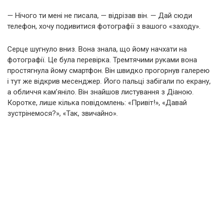
— Нічого ти мені не писала, — відрізав він. — Дай сюди
телефон, хочу подивитися фотографії з вашого «заходу».
Серце шугнуло вниз. Вона знала, що йому начхати на
фотографії. Це була перевірка. Тремтячими руками вона
простягнула йому смартфон. Він швидко прогорнув галерею
і тут же відкрив месенджер. Його пальці забігали по екрану,
а обличчя кам’яніло. Він знайшов листування з Діаною.
Коротке, лише кілька повідомлень: «Привіт!», «Давай
зустрінемося?», «Так, звичайно».