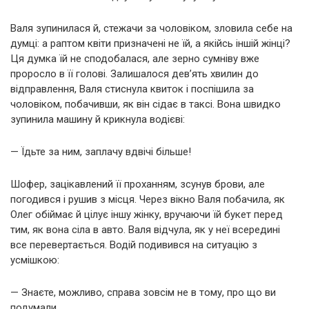
Валя зупинилася й, стежачи за чоловіком, зловила себе на
думці: а раптом квіти призначені не їй, а якійсь іншій жінці?
Ця думка їй не сподобалася, але зерно сумніву вже
проросло в її голові. Залишалося дев’ять хвилин до
відправлення, Валя стиснула квиток і поспішила за
чоловіком, побачивши, як він сідає в таксі. Вона швидко
зупинила машину й крикнула водієві:
— Їдьте за ним, заплачу вдвічі більше!
Шофер, зацікавлений її проханням, зсунув брови, але
погодився і рушив з місця. Через вікно Валя побачила, як
Олег обіймає й цілує іншу жінку, вручаючи їй букет перед
тим, як вона сіла в авто. Валя відчула, як у неї всередині
все перевертається. Водій подивився на ситуацію з
усмішкою:
— Знаєте, можливо, справа зовсім не в тому, про що ви
подумали.