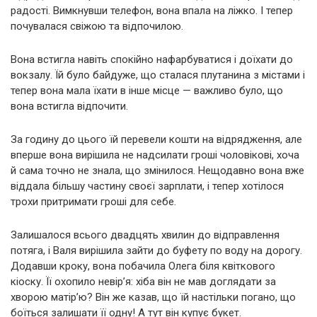
радості. Вимкнувши телефон, вона впала на ліжко. І тепер
почувалася свіжою та відпочилою.
Вона встигла навіть спокійно нафарбуватися і доїхати до
вокзалу. Їй було байдуже, що сталася плутанина з містами і
тепер вона мала їхати в інше місце — важливо було, що
вона встигла відпочити.
За годину до цього їй перевели кошти на відрядження, але
вперше вона вирішила не надсилати гроші чоловікові, хоча
й сама точно не знала, що змінилося. Нещодавно вона вже
віддала більшу частину своєї зарплати, і тепер хотілося
трохи притримати гроші для себе.
Залишалося всього двадцять хвилин до відправлення
потяга, і Валя вирішила зайти до буфету по воду на дорогу.
Додавши кроку, вона побачила Олега біля квіткового
кіоску. Її охопило невір’я: хіба він не мав доглядати за
хворою матір’ю? Він же казав, що їй настільки погано, що
боїться залишати її одну! А тут він купує букет.