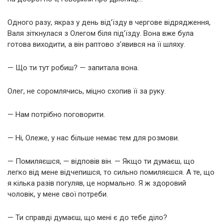
Одного разу, якраз у день від’їзду в чергове відрядження,
Валя зіткнулася з Олегом біля під’їзду. Вона вже була
готова виходити, а він раптово з’явився на її шляху.
— Що ти тут робиш? — запитала вона.
Олег, не соромлячись, міцно схопив її за руку.
— Нам потрібно поговорити.
— Ні, Олеже, у нас більше немає тем для розмови.
— Помиляєшся, — відповів він. — Якщо ти думаєш, що
легко від мене відчепишся, то сильно помиляєшся. А те, що
я кілька разів погуляв, це нормально. Я ж здоровий
чоловік, у мене свої потреби.
— Ти справді думаєш, що мені є до тебе діло?