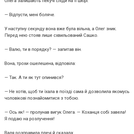
Олега залишають пекучі сліди на її шкірі.
— Відпусти, мені боляче.
У наступну секунду вона вже була вільна, а Олег зник.
Перед нею стояв лише схвильований Сашко.
— Валю, ти в порядку? — запитав він.
Вона, трохи ошелешена, відповіла:
— Так. А ти як тут опинився?
— Не хотів, щоб ти їхала в поїзді сама й дозволила якомусь
чоловікові познайомитися з тобою.
— Ось як! — пролунав вигук Олега. — Коханця собі завела!
Я подаю на розлучення!
Валя розправила плечі й сказала: