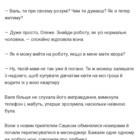
— Валь, ти при своєму розумі? Чим ти думаєш? Як я тепер
житиму?
— Дуже просто, Олеже. Знайди роботу, як усі нормальні
чоловіки, — спокійно відповіла вона.
— Як я можу вийти на роботу, якщо в мене мати хвора?
— Ну, твоїй мамі не так уже й погано. Ти ж можеш залишати
її надовго, щоб купувати дівчатам квіти на мої гроші й
водити їх у мою квартиру.
Валя більше не слухала його виправдання, вимкнула
телефон і, мабуть, уперше зрозуміла, наскільки наївною
була.
Вони з новим приятелем Сашком обмінялися номерами й
почали переписуватися в месенджері. Бажали одне одному
на доброї ночі, говорили про дрібниці…