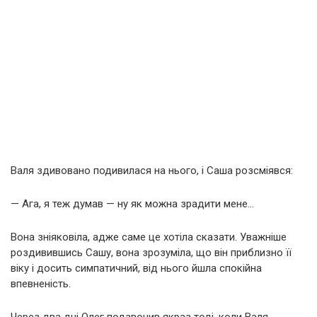
Валя здивовано подивилася на нього, і Саша розсміявся:
— Ага, я теж думав — ну як можна зрадити мене…
Вона зніяковіла, адже саме це хотіла сказати. Уважніше
роздивившись Сашу, вона зрозуміла, що він приблизно її
віку і досить симпатичний, від нього йшла спокійна
впевненість.
Через два дні Олег подзвонив якраз тоді, коли Валя