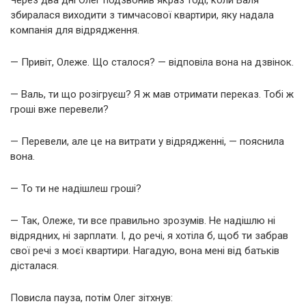
збиралася виходити з тимчасової квартири, яку надала
компанія для відрядження.
— Привіт, Олеже. Що сталося? — відповіла вона на дзвінок.
— Валь, ти що розігруєш? Я ж мав отримати переказ. Тобі ж
гроші вже перевели?
— Перевели, але це на витрати у відрядженні, — пояснила
вона.
— То ти не надішлеш гроші?
— Так, Олеже, ти все правильно зрозумів. Не надішлю ні
відрядних, ні зарплати. І, до речі, я хотіла б, щоб ти забрав
свої речі з моєї квартири. Нагадую, вона мені від батьків
дісталася.
Повисла пауза, потім Олег зітхнув: