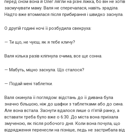
перед сном вона й Олег лягли на різні ліжка, бо він не хотів
засмучувати маму. Валя не сперечалася, навіть зраділа.
Надто вже втомилася після прибирання і швидко заснула.
О другій годині ночі її розбудила свекруха:
— Ти що, не чуєш, як я тебе кличу?
Валя кілька разів кліпнула очима, все ще сонна.
— Мабуть, міцно заснула. Що сталося?
— Подай мені таблетки.
Валя окинула її поглядом: відстань до її дивана була
значно більшою, ніж до шафки з таблетками або до сина.
Але вона встала. Заснути вдалося лише о п’ятій ранку, а
вставати треба було вже о 6:30. До міста вона приїхала
змученою, як після робочого дня. Коли вона почула, що
відрядження перенесли на пізніше, ледь не застрибала від