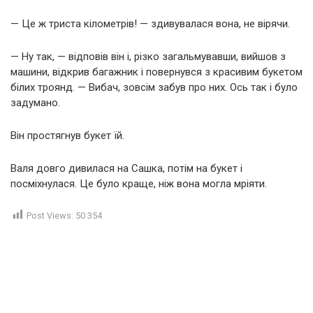
— Це ж триста кілометрів! — здивувалася вона, не вірячи.
— Ну так, — відповів він і, різко загальмувавши, вийшов з
машини, відкрив багажник і повернувся з красивим букетом
білих троянд. — Вибач, зовсім забув про них. Ось так і було
задумано.
Він простягнув букет їй.
Валя довго дивилася на Сашка, потім на букет і
посміхнулася. Це було краще, ніж вона могла мріяти.
Post Views:
50 354