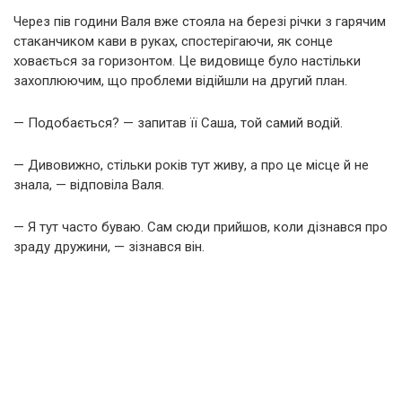
Через пів години Валя вже стояла на березі річки з гарячим
стаканчиком кави в руках, спостерігаючи, як сонце
ховається за горизонтом. Це видовище було настільки
захоплюючим, що проблеми відійшли на другий план.
— Подобається? — запитав її Саша, той самий водій.
— Дивовижно, стільки років тут живу, а про це місце й не
знала, — відповіла Валя.
— Я тут часто буваю. Сам сюди прийшов, коли дізнався про
зраду дружини, — зізнався він.