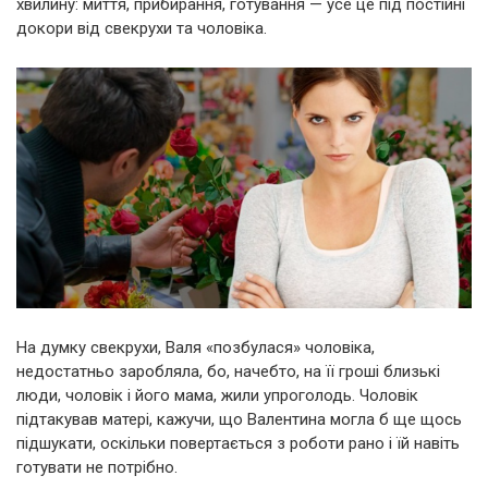
хвилину: миття, прибирання, готування — усе це під постійні
докори від свекрухи та чоловіка.
На думку свекрухи, Валя «позбулася» чоловіка,
недостатньо заробляла, бо, начебто, на її гроші близькі
люди, чоловік і його мама, жили упроголодь. Чоловік
підтакував матері, кажучи, що Валентина могла б ще щось
підшукати, оскільки повертається з роботи рано і їй навіть
готувати не потрібно.