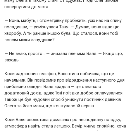
маму Олега в такому стані. От одужає, і тоді Олег зможе
повернутися до міста.
— Вона, мабуть, і стометрівку пробіжить, усіх нас на спину
посадивши, — усміхнулася Таня. — Думаю, вона вдає цю
хворобу. А ти раніше іншою була. Що сталося, вони тобі
зовсім мізки запудрили?
— Не знаю, просто… — знизала плечима Валя. — Якщо що,
заходь.
Коли задзвонив телефон, Валентина побачила, що це
начальник. Він повідомив про відрядження наступного дня
приблизно опівдні. Валя зраділа — це означало
додатковий дохід, адже їхні поїздки добре оплачувалися.
Також це був чудовий спосіб уникнути постійних дзвінків
Олега та його мами, що коштувало їй нервів.
Коли Валя сповістила домашніх про несподівану поїздку,
атмосфера навіть стала легшою. Вечір минув спокійно, хоча