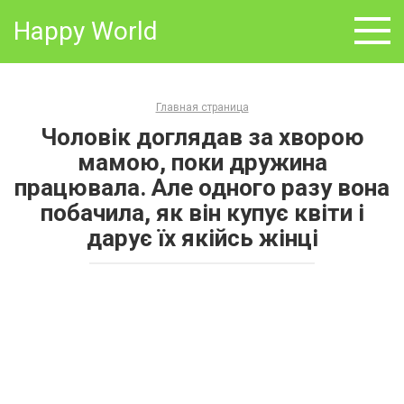
Skip
Happy World
to
content
Главная страница
Чоловік доглядав за хворою
мамою, поки дружина
працювала. Але одного разу вона
побачила, як він купує квіти і
дарує їх якійсь жінці