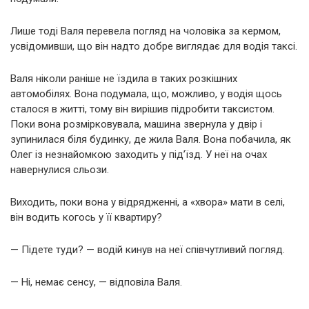
Лише тоді Валя перевела погляд на чоловіка за кермом,
усвідомивши, що він надто добре виглядає для водія таксі.
Валя ніколи раніше не їздила в таких розкішних
автомобілях. Вона подумала, що, можливо, у водія щось
сталося в житті, тому він вирішив підробити таксистом.
Поки вона розмірковувала, машина звернула у двір і
зупинилася біля будинку, де жила Валя. Вона побачила, як
Олег із незнайомкою заходить у під’їзд. У неї на очах
навернулися сльози.
Виходить, поки вона у відрядженні, а «хвора» мати в селі,
він водить когось у її квартиру?
— Підете туди? — водій кинув на неї співчутливий погляд.
— Ні, немає сенсу, — відповіла Валя.