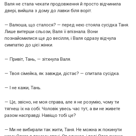
Валя не стала чекати продовження й просто відчинила
двері, вийшла з дому до лавки біля воріт.
— Валюша, що сталося? — перед нею стояла сусідка Таня.
Лише витерши сльози, Валя її впізнала. Вони
познайомилися ще до весілля, і Валя одразу відчула
симпатію до цієї жінки.
— Привіт, Тань, — зітхнула Валя.
— Твоя сімейка, як завжди, дістає? — спитала сусідка.
— І не кажи, Тань.
— Це, звісно, не моя справа, але я не розумію, чому ти
тягнеш їх на собі. Чоловік увесь час тут, а ви не живете
разом насправді. Навіщо тобі це?
— Ми не вибирали так жити, Таня. Не можна ж покинути