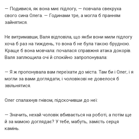
— Подивися, як вона миє підлогу, — повчала свекруха
свого сина Олега. — Годинами тре, а могла б пранням
зайнятися.
Не витримавши, Валя відповіла, що якби вони мили підлогу
хоча б раз на тиждень, то вона б не була такою брудною.
Краще б вона мовчала: почалася справжня атака докорів.
Валя заплющила очі й спокійно запропонувала:
— Я ж пропонувала вам переїхати до міста. Там би і Олег, і я
могли за вами доглядати, і чоловікові не довелося б
звільнятися.
Олег спалахнув гнівом, підскочивши до неї:
— Значить, нехай чоловік вбивається на роботі, а потім ще
й за мамою доглядає? У тебе, мабуть, замість серця
камінь.