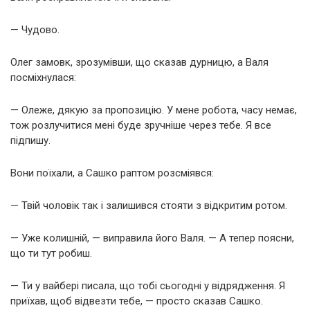
— Чудово.
Олег замовк, зрозумівши, що сказав дурницю, а Валя
посміхнулася:
— Олеже, дякую за пропозицію. У мене робота, часу немає,
тож розлучитися мені буде зручніше через тебе. Я все
підпишу.
Вони поїхали, а Сашко раптом розсміявся:
— Твій чоловік так і залишився стояти з відкритим ротом.
— Уже колишній, — виправила його Валя. — А тепер поясни,
що ти тут робиш.
— Ти у вайбері писала, що тобі сьогодні у відрядження. Я
приїхав, щоб відвезти тебе, — просто сказав Сашко.