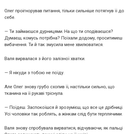
Олег проігнорував питання, тільки сильніше потягнув її до
себе.
— Ти займаєшся дурницями. На що ти сподіваєшся?
Думаєш, комусь потрібна? Поїхали додому, проситимеш
вибачення. Ти й так змусила мене хвилюватися.
Валя вирвалася з його залізної хватки.
— Я нікуди з тобою не поїду.
Але Олег знову грубо схопив її, настільки сильно, що
тканина на її рукаві тріснула.
— Поїдеш. Заспокоїшся й зрозумієш, що все це дрібниці.
Усі чоловіки так роблять, а жінкам слід бути терплячими.
Валя знову спробувала вирватися, відчуваючи, як пальці