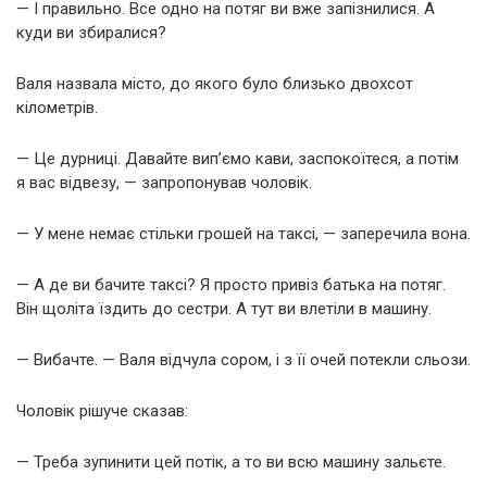
— І правильно. Все одно на потяг ви вже запізнилися. А
куди ви збиралися?
Валя назвала місто, до якого було близько двохсот
кілометрів.
— Це дурниці. Давайте вип’ємо кави, заспокоїтеся, а потім
я вас відвезу, — запропонував чоловік.
— У мене немає стільки грошей на таксі, — заперечила вона.
— А де ви бачите таксі? Я просто привіз батька на потяг.
Він щоліта їздить до сестри. А тут ви влетіли в машину.
— Вибачте. — Валя відчула сором, і з її очей потекли сльози.
Чоловік рішуче сказав:
— Треба зупинити цей потік, а то ви всю машину зальєте.