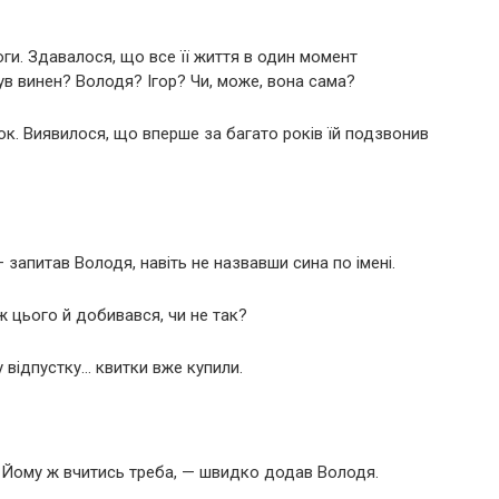
ги. Здавалося, що все її життя в один момент
ув винен? Володя? Ігор? Чи, може, вона сама?
ок. Виявилося, що вперше за багато років їй подзвонив
 запитав Володя, навіть не назвавши сина по імені.
ж цього й добивався, чи не так?
 відпустку… квитки вже купили.
… Йому ж вчитись треба, — швидко додав Володя.