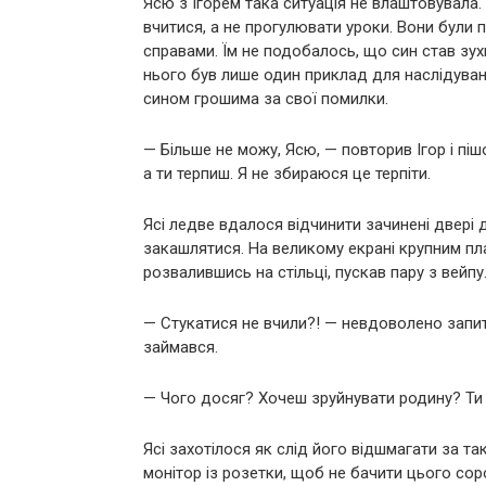
Ясю з Ігорем така ситуація не влаштовувала.
вчитися, а не прогулювати уроки. Вони були 
справами. Їм не подобалось, що син став зух
нього був лише один приклад для наслідуван
сином грошима за свої помилки.
— Більше не можу, Ясю, — повторив Ігор і пішо
а ти терпиш. Я не збираюся це терпіти.
Ясі ледве вдалося відчинити зачинені двері до
закашлятися. На великому екрані крупним п
розвалившись на стільці, пускав пару з вейпу
— Стукатися не вчили?! — невдоволено запита
займався.
— Чого досяг? Хочеш зруйнувати родину? Ти 
Ясі захотілося як слід його відшмагати за т
монітор із розетки, щоб не бачити цього сор