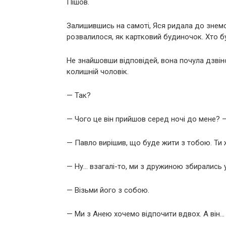
Пішов.
Залишившись на самоті, Яся ридала до знемо
розвалилося, як картковий будиночок. Хто б
Не знайшовши відповідей, вона почула дзвін
колишній чоловік.
— Так?
— Чого це він прийшов серед ночі до мене? —
— Павло вирішив, що буде жити з тобою. Ти 
— Ну… взагалі-то, ми з дружиною збирались у
— Візьми його з собою.
— Ми з Анею хочемо відпочити вдвох. А він