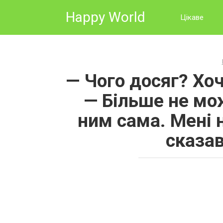
Skip
Happy World
to
Цікаве
content
— Чого досяг? Хо
— Більше не мо
ним сама. Мені 
сказав