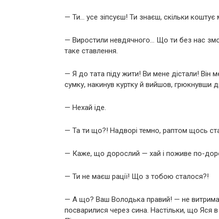
— Ти… усе зіпсуєш! Ти знаєш, скільки коштує
— Виростили невдячного… Що ти без нас змож
таке ставлення.
— Я до тата піду жити! Ви мене дістали! Він м
сумку, накинув куртку й вийшов, грюкнувши дв
— Нехай іде.
— Та ти що?! Надворі темно, раптом щось ст
— Каже, що дорослий — хай і поживе по-дор
— Ти не маєш рації! Що з тобою сталося?!
— А що? Ваш Володька правий! — не витримав
посварилися через сина. Настільки, що Яся в г