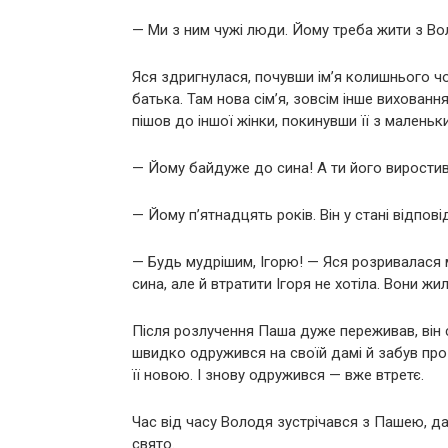
— Ми з ним чужі люди. Йому треба жити з В
Яся здригнулася, почувши ім’я колишнього чо
батька. Там нова сім’я, зовсім інше виховання
пішов до іншої жінки, покинувши її з маленьк
— Йому байдуже до сина! А ти його виростив!
— Йому п’ятнадцять років. Він у стані відпові
— Будь мудрішим, Ігорю! — Яся розривалася 
сина, але й втратити Ігоря не хотіла. Вони ж
Після розлучення Паша дуже переживав, він 
швидко одружився на своїй дамі й забув про
її новою. І знову одружився — вже втретє.
Час від часу Володя зустрічався з Пашею, да
свято.