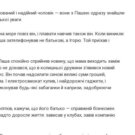
ихований і надійний чоловік — вони з Пашею одразу знайшли
ької уваги.
 на море повіз він, і плавати навчив також він. Коли виникли
а зателефонував не батькові, а Ігорю. Той приїхав і
Паша спокійно сприйняв новину, що мама виходить заміж
ко не дізнався, що в колишньої дружини з’явився новий
ес. Він почав надсилати синові великі суми грошей,
. І електросамокат купив, і найдорожчі гаджети, і
Виконував будь-які забаганки й капризи, задобрюючи
ітків, кажучи, що його батько — справжній бізнесмен.
надто доросле життя: зависав у клубах, завів компанію