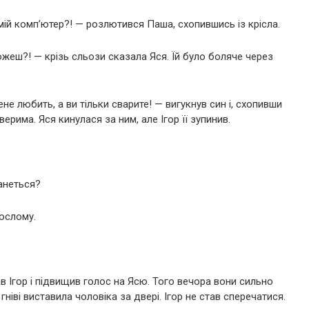
 мій комп’ютер?! — розлютився Паша, схопившись із крісла.
еш?! — крізь сльози сказала Яся. Їй було боляче через
ене любить, а ви тільки сварите! — вигукнув син і, схопивши
ерима. Яся кинулася за ним, але Ігор її зупинив.
анеться?
ослому.
 Ігор і підвищив голос на Ясю. Того вечора вони сильно
ніві виставила чоловіка за двері. Ігор не став сперечатися.