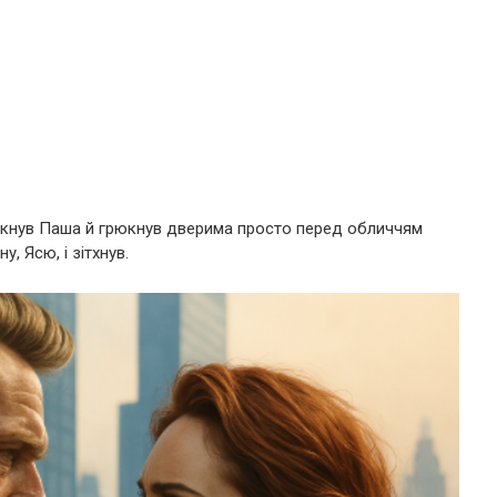
рикнув Паша й грюкнув дверима просто перед обличчям
у, Ясю, і зітхнув.