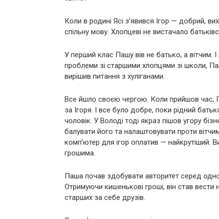
Коли в родині Ясі з’явився Ігор — добрий, в
спільну мову. Хлопцеві не вистачало батьківс
У перший клас Пашу вів не батько, а вітчим. І
проблеми зі старшими хлопцями зі школи, Паш
вирішив питання з хуліганами.
Все йшло своєю чергою. Коли прийшов час, 
за Ігоря. І все було добре, поки рідний бать
чоловік. У Володі тоді якраз пішов угору бізн
балувати його та налаштовувати проти вітчима
комп’ютер для ігор оплатив — найкрутіший. 
грошима.
Паша почав здобувати авторитет серед однол
Отримуючи кишенькові гроші, він став вести 
старших за себе друзів.