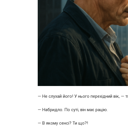
— Не слухай його! У нього перехідний вік, — 
— Набридло. По суті, він має рацію.
— В якому сенсі? Ти що?!