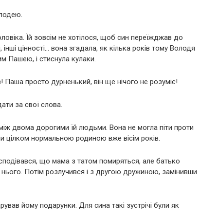
олодею.
ловіка. Їй зовсім не хотілося, щоб син переїжджав до
, інші цінності… вона згадала, як кілька років тому Володя
им Пашею, і стиснула кулаки.
 Паша просто дурненький, він ще нічого не розуміє!
дати за свої слова.
між двома дорогими їй людьми. Вона не могла піти проти
или цілком нормальною родиною вже вісім років.
сподівався, що мама з татом помиряться, але батько
 нього. Потім розлучився і з другою дружиною, замінивши
рував йому подарунки. Для сина такі зустрічі були як