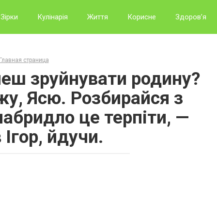
Зірки
Кулінарія
Життя
Корисне
Здоров’я
Главная страница
чеш зруйнувати родину?
жу, Ясю. Розбирайся з
набридло це терпіти, —
 Ігор, йдучи.