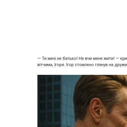
— Ти мені не батько! Не вчи мене жити! — к
вітчима, Ігоря. Ігор стомлено глянув на дружин