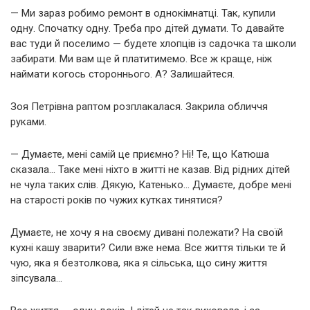
— Ми зараз робимо ремонт в однокімнатці. Так, купили
одну. Спочатку одну. Треба про дітей думати. То давайте
вас туди й поселимо — будете хлопців із садочка та школи
забирати. Ми вам ще й платитимемо. Все ж краще, ніж
наймати когось стороннього. А? Залишайтеся.
Зоя Петрівна раптом розплакалася. Закрила обличчя
руками.
— Думаєте, мені самій це приємно? Ні! Те, що Катюша
сказала… Таке мені ніхто в житті не казав. Від рідних дітей
не чула таких слів. Дякую, Катенько… Думаєте, добре мені
на старості років по чужих кутках тинятися?
Думаєте, не хочу я на своєму дивані полежати? На своїй
кухні кашу зварити? Сили вже нема. Все життя тільки те й
чую, яка я безтолкова, яка я сільська, що сину життя
зіпсувала…