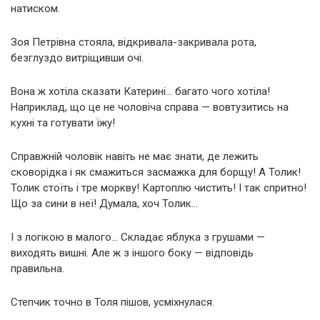
натиском.
Зоя Петрівна стояла, відкривала-закривала рота,
безглуздо витріщивши очі.
Вона ж хотіла сказати Катерині… багато чого хотіла!
Наприклад, що це не чоловіча справа — вовтузитись на
кухні та готувати їжу!
Справжній чоловік навіть не має знати, де лежить
сковорідка і як смажиться засмажка для борщу! А Толик!
Толик стоїть і тре моркву! Картоплю чистить! І так спритно!
Що за сини в неї! Думала, хоч Толик…
І з логікою в малого… Складає яблука з грушами —
виходять вишні. Але ж з іншого боку — відповідь
правильна.
Степчик точно в Толя пішов, усміхнулася.