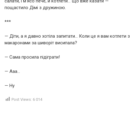
салати, і м’ясо пече, й котлети… Що вже казати —
пощастило Дімі з дружиною.
***
— Діти, а я давно хотіла запитати… Коли це я вам котлети з
макаронами за шиворіт висипала?
— Сама просила підіграти!
— Ааа…
— Ну
Post Views:
6 014