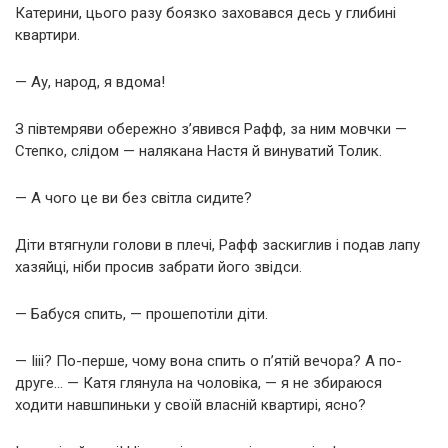
Катерини, цього разу боязко заховався десь у глибині
квартири.
— Ау, народ, я вдома!
З півтемряви обережно з’явився Рафф, за ним мовчки —
Степко, слідом — налякана Настя й винуватий Толик.
— А чого це ви без світла сидите?
Діти втягнули голови в плечі, Рафф заскиглив і подав лапу
хазяйці, ніби просив забрати його звідси.
— Бабуся спить, — прошепотіли діти.
— Іііі? По-перше, чому вона спить о п’ятій вечора? А по-
друге… — Катя глянула на чоловіка, — я не збираюся
ходити навшпиньки у своїй власній квартирі, ясно?