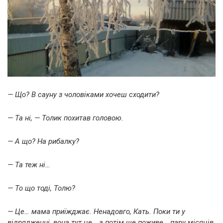
— Що? В сауну з чоловіками хочеш сходити?
— Та ні, — Толик похитав головою.
— А що? На рибалку?
— Та теж ні…
— То що тоді, Толю?
— Це… мама приїжджає. Ненадовго, Кать. Поки ти у
відрядженні, вона тут це… а потім ще поживе… пару місяців.