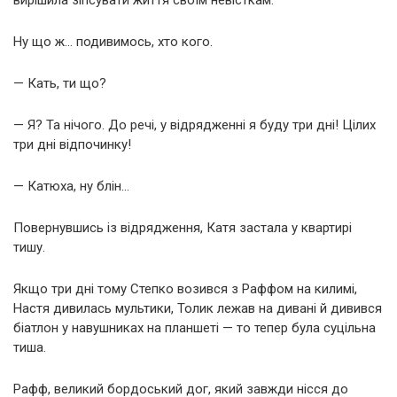
Ну що ж… подивимось, хто кого.
— Кать, ти що?
— Я? Та нічого. До речі, у відрядженні я буду три дні! Цілих
три дні відпочинку!
— Катюха, ну блін…
Повернувшись із відрядження, Катя застала у квартирі
тишу.
Якщо три дні тому Степко возився з Раффом на килимі,
Настя дивилась мультики, Толик лежав на дивані й дивився
біатлон у навушниках на планшеті — то тепер була суцільна
тиша.
Рафф, великий бордоський дог, який завжди нісся до