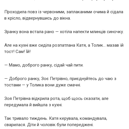
Проходила повз із червоними, заплаканими очима й сідала
в крісло, відвернувшись до вікна.
Зранку вона встала рано — хотіла напекти млинців синочку.
Але на кухні вже сиділа розпатлана Катя, а Толик… мазав їй
тост! Сам! Їй!
— Мамо, доброго ранку, сідай чай пити.
— Доброго ранку, Зоє Петрівно, приєднуйтесь до чаю з
тостами — у Толика вони дуже смачні.
Зоя Петрівна відкрила рота, щоб щось сказати, але
передумала й вийшла з кухні.
Так тривало тиждень. Катя керувала, командувала,
сварилася. Діти й чоловік були попереджені.