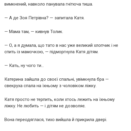
вимкнений, навколо панувала гнітюча тиша.
— А де Зоя Петрівна? — запитала Катя.
— Мама там, — кивнув Толик.
— О, а я думала, що тато в нас уже великий хлопчик і не
спить із мамочкою, — підморгнула Катя дітям.
— Кать, ну чого ти…
Катерина зайшла до своєї спальні, увімкнула бра —
свекруха спала на їхньому з чоловіком ліжку.
Катя просто не терпить, коли хтось лежить на їхньому
ліжку. Не любить — і дітям не дозволяє.
Вона переодяглася, тихо вийшла й прикрила двері.