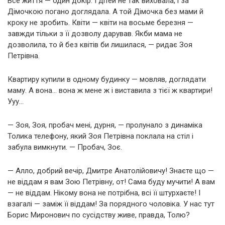
Все життя — один докір. І дітей не так виховала, і за
Дімочкою погано доглядала. А той Дімочка без мами й
кроку не зробить. Квіти — квіти на восьме березня —
завжди тільки з її дозволу дарував. Якби мама не
дозволила, то й без квітів би лишилася, — ридає Зоя
Петрівна.
Квартиру купили в одному будинку — мовляв, доглядати
маму. А вона… вона ж мене ж і виставила з тієї ж квартири!
Ууу…
— Зоя, Зоя, пробач мені, дурня, — пролунало з динаміка
Толика телефону, який Зоя Петрівна поклала на стіл і
забула вимкнути. — Пробач, Зоє.
— Алло, добрий вечір, Дмитре Анатолійовичу! Знаєте що —
не віддам я вам Зою Петрівну, от! Сама буду мучити! А вам
— не віддам. Нікому вона не потрібна, всі її штурхаєте! І
взагалі — заміж її віддам! За порядного чоловіка. У нас тут
Борис Миронович по сусідству живе, правда, Толю?