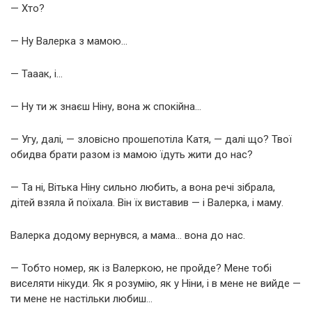
— Хто?
— Ну Валерка з мамою…
— Тааак, і…
— Ну ти ж знаєш Ніну, вона ж спокійна…
— Угу, далі, — зловісно прошепотіла Катя, — далі що? Твої
обидва брати разом із мамою їдуть жити до нас?
— Та ні, Вітька Ніну сильно любить, а вона речі зібрала,
дітей взяла й поїхала. Він їх виставив — і Валерка, і маму.
Валерка додому вернувся, а мама… вона до нас.
— Тобто номер, як із Валеркою, не пройде? Мене тобі
виселяти нікуди. Як я розумію, як у Ніни, і в мене не вийде —
ти мене не настільки любиш…