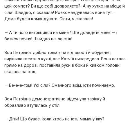
цей компот? Ви що собі дозволяєте?! А ну хутко на місце й
сіли! Швидко, я сказала! Розкомандувалась вона тут…
Дома будеш командувати. Сісти, я сказала!
— А ти чого витріщився на мене? Ще доведете мене — і
битися почну! Швидко всі за стіл!
Зоя Петрівна, дрібно тремтячи від злості й обурення,
вирішила втекти з кухні, але Катя її випередила. Вона встала
прямо на дорозі, поставила руки в боки й кивком голови
вказала на стіл.
— Бе-е-е-гом! Усі сіли? Смачного всім, їсти починаємо.
Зоя Петрівна демонстративно відсунула тарілку й
образливо втупилась у стіл.
— Діти! Що буває, коли хтось не їсть мамину їжу?