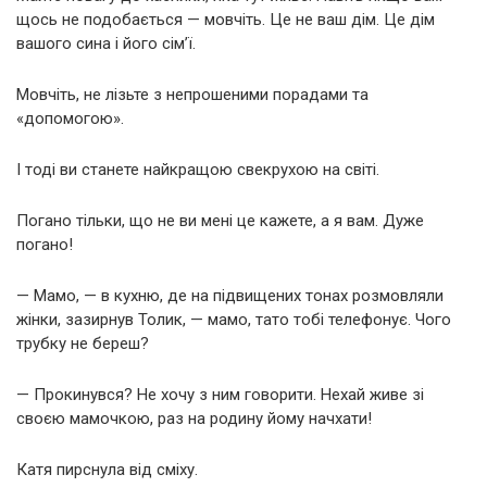
щось не подобається — мовчіть. Це не ваш дім. Це дім
вашого сина і його сім’ї.
Мовчіть, не лізьте з непрошеними порадами та
«допомогою».
І тоді ви станете найкращою свекрухою на світі.
Погано тільки, що не ви мені це кажете, а я вам. Дуже
погано!
— Мамо, — в кухню, де на підвищених тонах розмовляли
жінки, зазирнув Толик, — мамо, тато тобі телефонує. Чого
трубку не береш?
— Прокинувся? Не хочу з ним говорити. Нехай живе зі
своєю мамочкою, раз на родину йому начхати!
Катя пирснула від сміху.