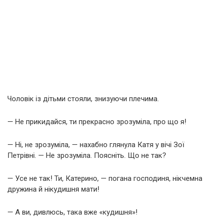
Чоловік із дітьми стояли, знизуючи плечима.
— Не прикидайся, ти прекрасно зрозуміла, про що я!
— Ні, не зрозуміла, — нахабно глянула Катя у вічі Зої
Петрівні. — Не зрозуміла. Поясніть. Що не так?
— Усе не так! Ти, Катерино, — погана господиня, нікчемна
дружина й нікудишня мати!
— А ви, дивлюсь, така вже «кудишня»!