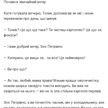
Почався звичайний вечір.
Катя готувала вечерю, Толик допомагав як міг, і вони
теревенили про день, що минув.
— Толик? Це що ще таке? Ти чистиш картоплю? Це що за
фокуси?
— І вам добрий вечір, Зоє Петрівно.
— Катерино, це вище за… за все! Це неймовірно!
— Ви про що?
— Ах так, любий, мама права! Візьми краще овочечистку,
ножем шкірка занадто товста виходить. Ви вже не
сваріться на нього — він не зі зла стільки картоплі перевів.
Зоє Петрівно, а ви почистіть часник, він у холодильнику, але
не там, де молочка, а в овочевому відділенні. Ви що, за три