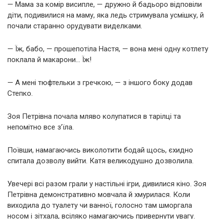
— Мама за комір висипле, — дружно й бадьоро відповіли
діти, подивилися на маму, яка ледь стримувала усмішку, й
почали старанно орудувати виделками.
— Їж, бабо, — прошепотіла Настя, — вона мені одну котлету
поклала й макарони… Їж!
— А мені тюфтельки з гречкою, — з іншого боку додав
Степко.
Зоя Петрівна почала мляво колупатися в тарілці та
непомітно все з’їла.
Поївши, намагаючись виколотити бодай щось, єхидно
спитала дозволу вийти. Катя великодушно дозволила.
Увечері всі разом грали у настільні ігри, дивилися кіно. Зоя
Петрівна демонстративно мовчала й хмурилася. Коли
виходила до туалету чи ванної, голосно там шморгала
носом і зітхала, всіляко намагаючись привернути увагу.