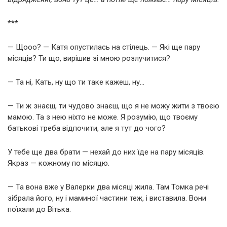
***
— Щооо? — Катя опустилась на стілець. — Які ще пару
місяців? Ти що, вирішив зі мною розлучитися?
— Та ні, Кать, ну що ти таке кажеш, ну…
— Ти ж знаєш, ти чудово знаєш, що я не можу жити з твоєю
мамою. Та з нею ніхто не може. Я розумію, що твоєму
батькові треба відпочити, але я тут до чого?
У тебе ще два брати — нехай до них їде на пару місяців.
Якраз — кожному по місяцю.
— Та вона вже у Валерки два місяці жила. Там Томка речі
зібрала його, ну і маминої частини теж, і виставила. Вони
поїхали до Вітька.