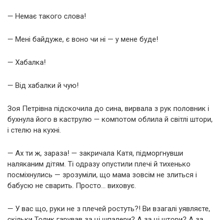
— Немає такого слова!
— Мені байдуже, є воно чи ні — у мене буде!
— Хабалка!
— Від хабалки й чую!
Зоя Петрівна підскочила до сина, вирвала з рук половник і
бухнула його в каструлю — компотом облила й світлі штори,
і стелю на кухні.
— Ах ти ж, зараза! — закричала Катя, підморгнувши
наляканим дітям. Ті одразу опустили плечі й тихенько
посміхнулись — зрозуміли, що мама зовсім не злиться і
бабусю не сварить. Просто… виховує.
— У вас що, руки не з плечей ростуть?! Ви взагалі уявляєте,
скільки Толик гарував за ці шпалери? А за ці штори? А за