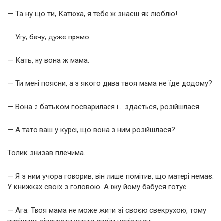
— Та ну що ти, Катюха, я тебе ж знаєш як люблю!
— Угу, бачу, дуже прямо.
— Кать, ну вона ж мама.
— Ти мені поясни, а з якого дива твоя мама не їде додому?
— Вона з батьком посварилася і… здається, розійшлася.
— А тато ваш у курсі, що вона з ним розійшлася?
Толик знизав плечима.
— Я з ним учора говорив, він лише помітив, що матері немає.
У книжках своїх з головою. А їжу йому бабуся готує.
— Ага. Твоя мама не може жити зі своєю свекрухою, тому
вирішила зіпсувати життя своїм невісткам.