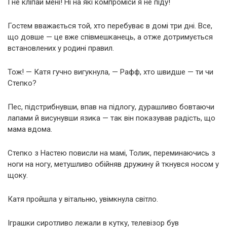
І не кліпай мені! Ні на які компроміси я не піду!
Гостем вважається той, хто перебуває в домі три дні. Все,
що довше — це вже співмешканець, а отже дотримується
встановлених у родині правил.
Тож! — Катя гучно вигукнула, — Рафф, хто швидше — ти чи
Степко?
Пес, підстрибнувши, впав на підлогу, дурашливо бовтаючи
лапами й висунувши язика — так він показував радість, що
мама вдома.
Степко з Настею повисли на мамі, Толик, переминаючись з
ноги на ногу, метушливо обійняв дружину й ткнувся носом у
щоку.
Катя пройшла у вітальню, увімкнула світло.
Іграшки сиротливо лежали в кутку, телевізор був