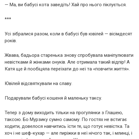
— Ма, ви бабусі кота заведіть! Хай про нього піклується.
***
Усі зібралися разом, коли в бабусі був ювілей — вісімдесят
років.
Жвава, бадьора старенька знову спробувала маніпулювати
невістками й жінками онуків. Але отримала такий відпір! А
Катя ще й пообіцяла переїхати до неї та «повчити життя».
Ювілей відсвяткували на славу.
Подарували бабусі кошеня й маленьку таксу.
Тепер з дому виходить тільки на прогулянки з Глашею,
таксою. Бо Мурзику сумно самому. По гостях не встигає
ходити, довелося навчитись їсти те, що готує невістка. Та
хоч і не шеф-кухар — але пиріжки в неї нічого так, і млинці, і