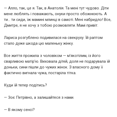
— Алло, так, це я. Так, в Анатолія. Та мені тут чудово. Діти
мене люблять і поважають, онуки просто обожнюють. А
ти… ти сиди, їж мамині млинці в самоті. Мені набридло! Все,
Дмитре, я не хочу з тобою розмовляти. Мамі привіт.
Лариса розгублено подивилася на свекруху. Їй раптом
стало дуже шкода цю маленьку жінку.
Все життя прожила з чоловіком — м’якотілим, із його
сварливою матір’ю. Виховала дітей, доля не подарувала їй
доньки, сини пішли до чужих жінок. З власного дому її
фактично вигнала чужа, постаріла тітка.
Куди їй тепер подітись?
— Зоє Петрівно, а залишайтеся з нами.
— В якому сенсі?