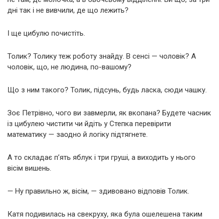
дні так і не вивчили, де що лежить?
І ще цибулю почистіть.
Толик? Толику теж роботу знайду. В сенсі — чоловік? А
чоловік, що, не людина, по-вашому?
Що з ним такого? Толик, підсунь, будь ласка, сюди чашку.
Зоє Петрівно, чого ви завмерли, як вкопана? Будете часник
із цибулею чистити чи йдіть у Степка перевірити
математику — заодно й логіку підтягнете.
А то складає п’ять яблук і три груші, а виходить у нього
вісім вишень.
— Ну правильно ж, вісім, — здивовано відповів Толик.
Катя подивилась на свекруху, яка була ошелешена таким