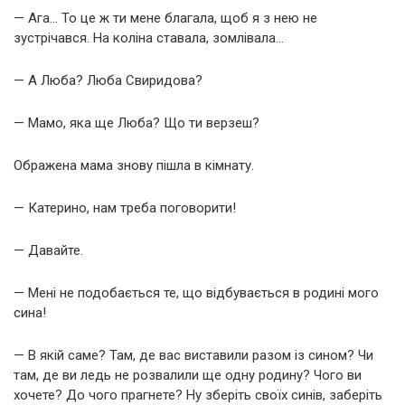
— Ага… То це ж ти мене благала, щоб я з нею не
зустрічався. На коліна ставала, зомлівала…
— А Люба? Люба Свиридова?
— Мамо, яка ще Люба? Що ти верзеш?
Ображена мама знову пішла в кімнату.
— Катерино, нам треба поговорити!
— Давайте.
— Мені не подобається те, що відбувається в родині мого
сина!
— В якій саме? Там, де вас виставили разом із сином? Чи
там, де ви ледь не розвалили ще одну родину? Чого ви
хочете? До чого прагнете? Ну зберіть своїх синів, заберіть