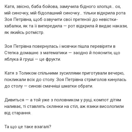
Катя, звісно, баба бойова, замучила бідного хлопця… ох,
мій синочку, мій бідолашний синочку… тільки відкрила рота
Зоя Петрівна, щоб озвучити свої претензії до невістки-
хабалки, як та її випередила — рот відкрила й видає накази,
як якийсь ротмістр.
Зоя Петрівна повернулась і мовчки пішла перевіряти в
Степка домашнє з математики — заодно й пояснити, що
яблука й груші — це фрукти.
Катя з Толиком спільними зусиллями приготували вечерю,
покликали всіх до столу. Зоя Петрівна стрімголов кинулась
до столу — синові смачніші шматки обрати.
Дивиться — а той уже з половником у руці, компот дітям
наливає, ті ставлять склянки на стіл, аж язики висолопили
від старання.
Та що це таке взагалі?