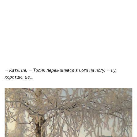
— Кать, це, — Толик переминався з ноги на ногу, — ну,
коротше, це…