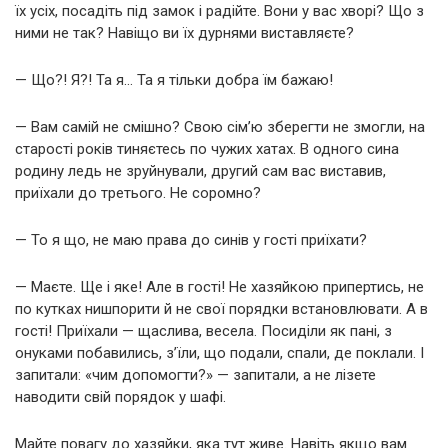
їх усіх, посадіть під замок і радійте. Вони у вас хворі? Що з
ними не так? Навіщо ви їх дурнями виставляєте?
— Що?! Я?! Та я… Та я тільки добра їм бажаю!
— Вам самій не смішно? Свою сім’ю зберегти не змогли, на
старості років тиняєтесь по чужих хатах. В одного сина
родину ледь не зруйнували, другий сам вас виставив,
приїхали до третього. Не соромно?
— То я що, не маю права до синів у гості приїхати?
— Маєте. Ще і яке! Але в гості! Не хазяйкою припертись, не
по кутках нишпорити й не свої порядки встановлювати. А в
гості! Приїхали — щаслива, весела. Посиділи як пані, з
онуками побавились, з’їли, що подали, спали, де поклали. І
запитали: «чим допомогти?» — запитали, а не лізете
наводити свій порядок у шафі.
Майте повагу до хазяйки, яка тут живе. Навіть якщо вам