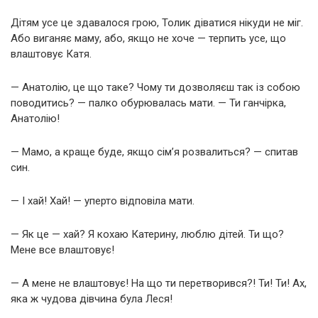
Дітям усе це здавалося грою, Толик діватися нікуди не міг.
Або виганяє маму, або, якщо не хоче — терпить усе, що
влаштовує Катя.
— Анатолію, це що таке? Чому ти дозволяєш так із собою
поводитись? — палко обурювалась мати. — Ти ганчірка,
Анатолію!
— Мамо, а краще буде, якщо сім’я розвалиться? — спитав
син.
— І хай! Хай! — уперто відповіла мати.
— Як це — хай? Я кохаю Катерину, люблю дітей. Ти що?
Мене все влаштовує!
— А мене не влаштовує! На що ти перетворився?! Ти! Ти! Ах,
яка ж чудова дівчина була Леся!