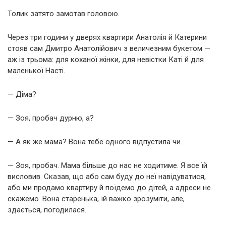
Толик затято замотав головою.
Через три години у дверях квартири Анатолія й Катерини
стояв сам Дмитро Анатолійович з величезним букетом —
аж із трьома: для коханої жінки, для невістки Каті й для
маленької Насті.
— Діма?
— Зоя, пробач дурню, а?
— А як же мама? Вона тебе одного відпустила чи…
— Зоя, пробач. Мама більше до нас не ходитиме. Я все їй
висловив. Сказав, що або сам буду до неї навідуватися,
або ми продамо квартиру й поїдемо до дітей, а адреси не
скажемо. Вона старенька, їй важко зрозуміти, але,
здається, погодилася.