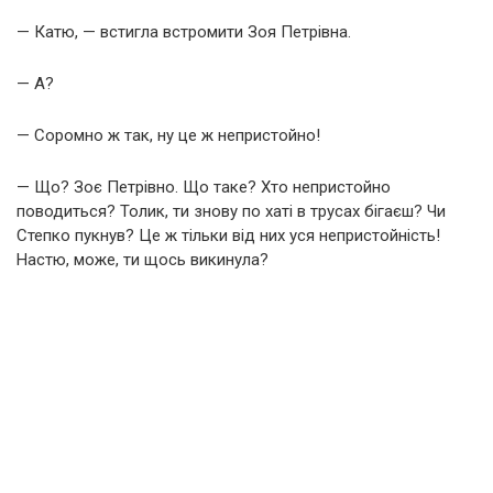
— Катю, — встигла встромити Зоя Петрівна.
— А?
— Соромно ж так, ну це ж непристойно!
— Що? Зоє Петрівно. Що таке? Хто непристойно
поводиться? Толик, ти знову по хаті в трусах бігаєш? Чи
Степко пукнув? Це ж тільки від них уся непристойність!
Настю, може, ти щось викинула?