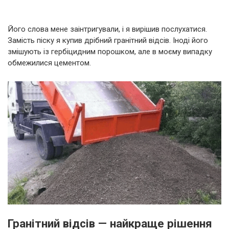
Його слова мене заінтригували, і я вирішив послухатися.
Замість піску я купив дрібний гранітний відсів. Іноді його
змішують із гербіцидним порошком, але в моєму випадку
обмежилися цементом.
Гранітний відсів — найкраще рішення