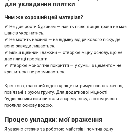
для укладання плитки
Чим же хороший цей матеріал?
✔ Не дає рости бур’янам — навіть після дощів трава не має
шансів укорінитись.
✔ Не містить насіння — на відміну від річкового піску, де
воно завжди лишається.
✔ Більш щільний і важкий — створює міцну основу, що не
дає плитці просідати.
✔ Утворює монолітне покриття — у суміші з цементом не
кришиться і не розмивається.
Крім того, гранітний відсів краще витримує навантаження,
пов’язані з рухом ґрунту. Для додаткової міцності
будівельники використали зварену сітку, а потім рясно
пролили основу водою.
Процес укладки: мої враження
Я уважно стежив за роботою майстрів і помітив одну