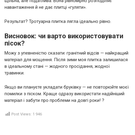
щільна, але податлива. Вона рівномірно розподіляє
навантаження й не дає плитці «гуляти».
Результат? Тротуарна плитка лягла ідеально рівно.
Висновок: чи варто використовувати
пісок?
Можу з упевненістю сказати: гранітний відсів — найкращий
матеріал для мощення. Після зими моя плитка залишилася
в ідеальному стані — жодного просідання, жодної
травинки.
Якщо ви плануєте укладати бруківку — не повторюйте моєї
помилки з піском. Краще одразу використати надійніший
матеріал і забути про проблеми на довгі роки! ?
Post Views:
1 946