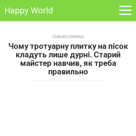
Skip
Happy World
to
content
Главная страница
Чому тротуарну плитку на пісок
кладуть лише дурні. Старий
майстер навчив, як треба
правильно