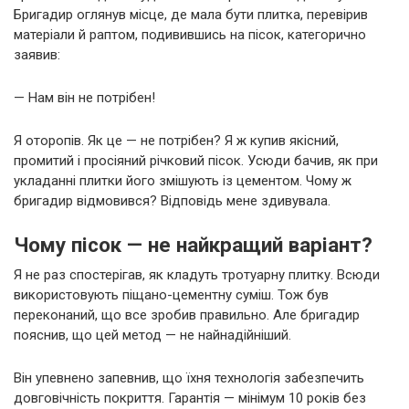
Бригадир оглянув місце, де мала бути плитка, перевірив
матеріали й раптом, подивившись на пісок, категорично
заявив:
— Нам він не потрібен!
Я оторопів. Як це — не потрібен? Я ж купив якісний,
промитий і просіяний річковий пісок. Усюди бачив, як при
укладанні плитки його змішують із цементом. Чому ж
бригадир відмовився? Відповідь мене здивувала.
Чому пісок — не найкращий варіант?
Я не раз спостерігав, як кладуть тротуарну плитку. Всюди
використовують піщано-цементну суміш. Тож був
переконаний, що все зробив правильно. Але бригадир
пояснив, що цей метод — не найнадійніший.
Він упевнено запевнив, що їхня технологія забезпечить
довговічність покриття. Гарантія — мінімум 10 років без