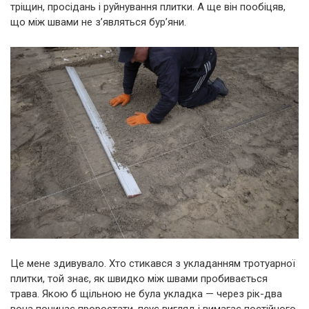
тріщин, просідань і руйнування плитки. А ще він пообіцяв,
що між швами не з’являться бур’яни.
Це мене здивувало. Хто стикався з укладанням тротуарної
плитки, той знає, як швидко між швами пробивається
трава. Якою б щільною не була укладка — через рік-два