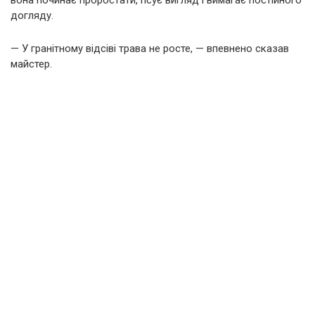
вона починає проростати, псує вигляд і вимагає постійного
догляду.
— У гранітному відсіві трава не росте, — впевнено сказав
майстер.