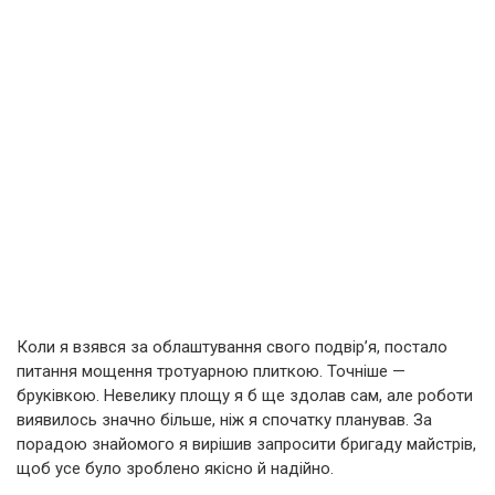
Коли я взявся за облаштування свого подвір’я, постало
питання мощення тротуарною плиткою. Точніше —
бруківкою. Невелику площу я б ще здолав сам, але роботи
виявилось значно більше, ніж я спочатку планував. За
порадою знайомого я вирішив запросити бригаду майстрів,
щоб усе було зроблено якісно й надійно.