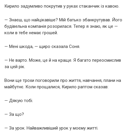
Кирило задумливо покрутив у руках стаканчик із кавою.
— Знаєш, що найцікавіше? Мій батько збанкрутував. Його
будівельна компанія розорилася. Тепер я знаю, як це —
коли в тебе немає грошей.
— Мені шкода, — щиро сказала Соня.
— Не варто. Може, це й на краще. Я багато переосмислив
за цей рік.
Вони ще трохи поговорили про життя, навчання, плани на
майбутнє. Коли прощалися, Кирило раптом сказав:
— Дякую тобі.
— За що?
— За урок. Найважливіший урок у моєму житті.