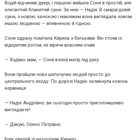
Водій відчинив двері, і першою вийшла Соня в простій, але
елегантній блакитній сукні. За нею — Надія. В смарагдовій
сукні, з новою зачіскою і макіяжем вона виглядала зовсім
іншою людиною — впевненою й гідною.
Соня одразу помітила Кирила з батьками. Він стояв із
відкритим ротом, не вірячи власним очам.
— Ходімо, мам, — Соня взяла матір під руку.
Вони пройшли повз шепочучих людей просто до
центрального входу. По дорозі Надію окликнула класна
керівниця:
— Надіє Андріївно, ви сьогодні просто приголомшливо
виглядаєте!
— Дякую, Олено Петрівно.
Біля дверей їх наздогнав Кирило.