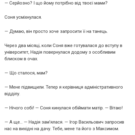
— Серйозно? І що йому потрібно від твоєї мами?
Соня усміхнулася.
— Думаю, він просто хоче запросити її на танець.
Через два місяці, коли Соня вже готувалася до вступу в
університет, Надія повернулася додому з особливим
блиском в очах.
— Що сталося, мам?
— Мене підвищили. Тепер я керівниця адміністративного
відділу.
— Нічого собі! — Соня кинулася обіймати матір. — Вітаю!
— А ще… — Надія зам’ялася. — Ігор Васильович запросив
нас на вихідні на дачу. Тебе, мене та його з Максимом.