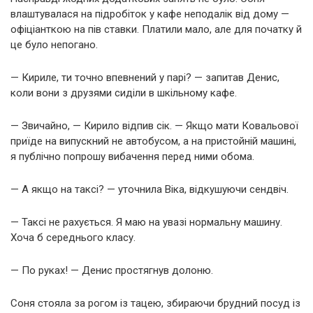
влаштувалася на підробіток у кафе неподалік від дому —
офіціанткою на пів ставки. Платили мало, але для початку й
це було непогано.
— Кириле, ти точно впевнений у парі? — запитав Денис,
коли вони з друзями сиділи в шкільному кафе.
— Звичайно, — Кирило відпив сік. — Якщо мати Ковальової
приїде на випускний не автобусом, а на пристойній машині,
я публічно попрошу вибачення перед ними обома.
— А якщо на таксі? — уточнила Віка, відкушуючи сендвіч.
— Таксі не рахується. Я маю на увазі нормальну машину.
Хоча б середнього класу.
— По руках! — Денис простягнув долоню.
Соня стояла за рогом із тацею, збираючи брудний посуд із