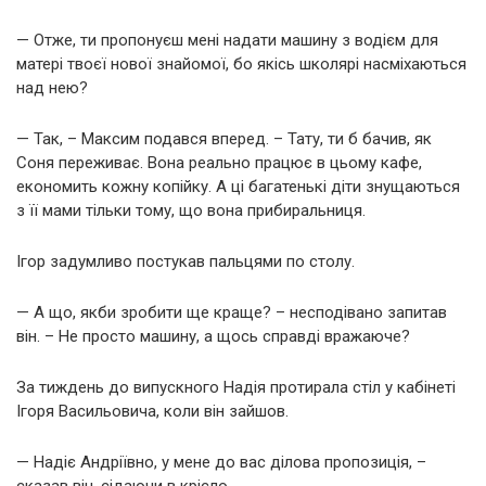
— Отже, ти пропонуєш мені надати машину з водієм для
матері твоєї нової знайомої, бо якісь школярі насміхаються
над нею?
— Так, – Максим подався вперед. – Тату, ти б бачив, як
Соня переживає. Вона реально працює в цьому кафе,
економить кожну копійку. А ці багатенькі діти знущаються
з її мами тільки тому, що вона прибиральниця.
Ігор задумливо постукав пальцями по столу.
— А що, якби зробити ще краще? – несподівано запитав
він. – Не просто машину, а щось справді вражаюче?
За тиждень до випускного Надія протирала стіл у кабінеті
Ігоря Васильовича, коли він зайшов.
— Надіє Андріївно, у мене до вас ділова пропозиція, –