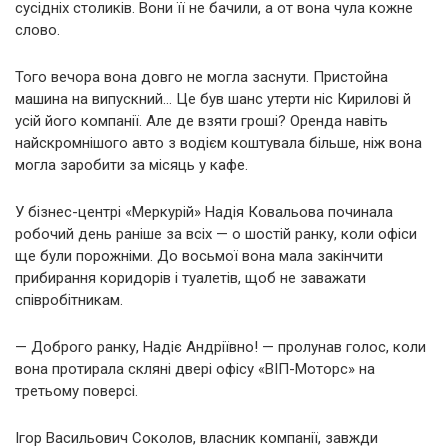
сусідніх столиків. Вони її не бачили, а от вона чула кожне
слово.
Того вечора вона довго не могла заснути. Пристойна
машина на випускний… Це був шанс утерти ніс Кирилові й
усій його компанії. Але де взяти гроші? Оренда навіть
найскромнішого авто з водієм коштувала більше, ніж вона
могла заробити за місяць у кафе.
У бізнес-центрі «Меркурій» Надія Ковальова починала
робочий день раніше за всіх — о шостій ранку, коли офіси
ще були порожніми. До восьмої вона мала закінчити
прибирання коридорів і туалетів, щоб не заважати
співробітникам.
— Доброго ранку, Надіє Андріївно! — пролунав голос, коли
вона протирала скляні двері офісу «ВІП-Моторс» на
третьому поверсі.
Ігор Васильович Соколов, власник компанії, завжди