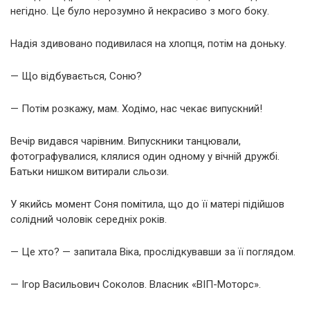
негідно. Це було нерозумно й некрасиво з мого боку.
Надія здивовано подивилася на хлопця, потім на доньку.
— Що відбувається, Соню?
— Потім розкажу, мам. Ходімо, нас чекає випускний!
Вечір видався чарівним. Випускники танцювали,
фотографувалися, клялися один одному у вічній дружбі.
Батьки нишком витирали сльози.
У якийсь момент Соня помітила, що до її матері підійшов
солідний чоловік середніх років.
— Це хто? — запитала Віка, прослідкувавши за її поглядом.
— Ігор Васильович Соколов. Власник «ВІП-Моторс».