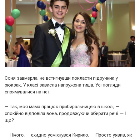
Соня завмерла, не встигнувши покласти підручник у
рюкзак. У класі зависла напружена тиша. Усі погляди
спрямувалися на неї.
— Так, моя мама працює прибиральницею в школі, —
спокійно відповіла вона, продовжуючи збирати речі. — І
що?
— Нічого, — єхидно усміхнувся Кирило. — Просто уявив, як