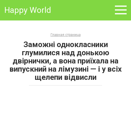
Skip
Happy World
to
content
Главная страница
Заможні однокласники
глумилися над донькою
двірнички, а вона приїхала на
випускний на лімузині — і у всіх
щелепи відвисли