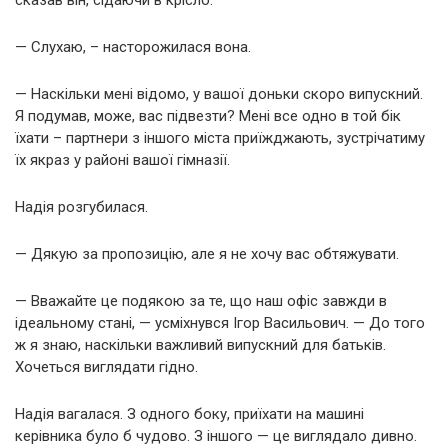
сказав він, сідаючи в крісло.
— Слухаю, – насторожилася вона.
— Наскільки мені відомо, у вашої доньки скоро випускний.
Я подумав, може, вас підвезти? Мені все одно в той бік
їхати – партнери з іншого міста приїжджають, зустрічатиму
їх якраз у районі вашої гімназії.
Надія розгубилася.
— Дякую за пропозицію, але я не хочу вас обтяжувати.
— Вважайте це подякою за те, що наш офіс завжди в
ідеальному стані, — усміхнувся Ігор Васильович. — До того
ж я знаю, наскільки важливий випускний для батьків.
Хочеться виглядати гідно.
Надія вагалася. З одного боку, приїхати на машині
керівника було б чудово. З іншого — це виглядало дивно.