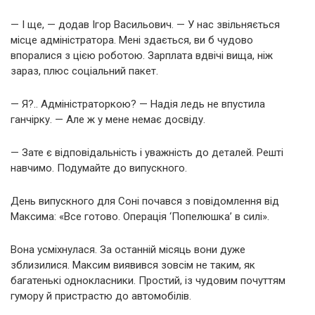
— І ще, — додав Ігор Васильович. — У нас звільняється
місце адміністратора. Мені здається, ви б чудово
впоралися з цією роботою. Зарплата вдвічі вища, ніж
зараз, плюс соціальний пакет.
— Я?.. Адміністраторкою? — Надія ледь не впустила
ганчірку. — Але ж у мене немає досвіду.
— Зате є відповідальність і уважність до деталей. Решті
навчимо. Подумайте до випускного.
День випускного для Соні почався з повідомлення від
Максима: «Все готово. Операція ‘Попелюшка’ в силі».
Вона усміхнулася. За останній місяць вони дуже
зблизилися. Максим виявився зовсім не таким, як
багатенькі однокласники. Простий, із чудовим почуттям
гумору й пристрастю до автомобілів.