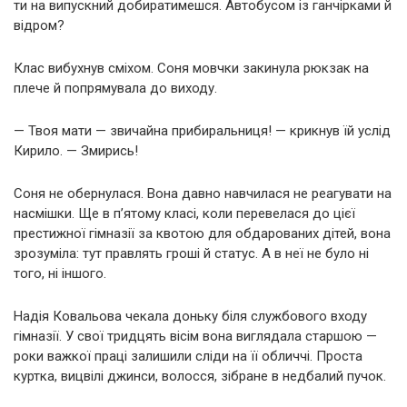
ти на випускний добиратимешся. Автобусом із ганчірками й
відром?
Клас вибухнув сміхом. Соня мовчки закинула рюкзак на
плече й попрямувала до виходу.
— Твоя мати — звичайна прибиральниця! — крикнув їй услід
Кирило. — Змирись!
Соня не обернулася. Вона давно навчилася не реагувати на
насмішки. Ще в п’ятому класі, коли перевелася до цієї
престижної гімназії за квотою для обдарованих дітей, вона
зрозуміла: тут правлять гроші й статус. А в неї не було ні
того, ні іншого.
Надія Ковальова чекала доньку біля службового входу
гімназії. У свої тридцять вісім вона виглядала старшою —
роки важкої праці залишили сліди на її обличчі. Проста
куртка, вицвілі джинси, волосся, зібране в недбалий пучок.