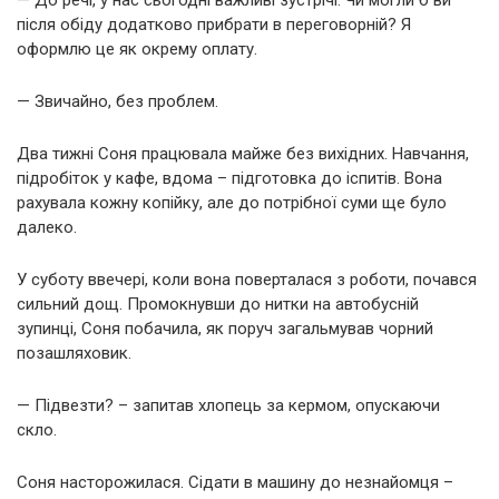
— До речі, у нас сьогодні важливі зустрічі. Чи могли б ви
після обіду додатково прибрати в переговорній? Я
оформлю це як окрему оплату.
— Звичайно, без проблем.
Два тижні Соня працювала майже без вихідних. Навчання,
підробіток у кафе, вдома – підготовка до іспитів. Вона
рахувала кожну копійку, але до потрібної суми ще було
далеко.
У суботу ввечері, коли вона поверталася з роботи, почався
сильний дощ. Промокнувши до нитки на автобусній
зупинці, Соня побачила, як поруч загальмував чорний
позашляховик.
— Підвезти? – запитав хлопець за кермом, опускаючи
скло.
Соня насторожилася. Сідати в машину до незнайомця –