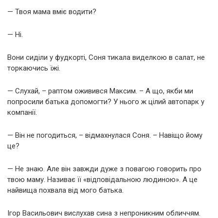
— Твоя мама вміє водити?
— Ні.
Вони сиділи у фудкорті, Соня тикала виделкою в салат, не
торкаючись їжі.
— Слухай, – раптом оживився Максим. – А що, якби ми
попросили батька допомогти? У нього ж цілий автопарк у
компанії.
— Він не погодиться, – відмахнулася Соня. – Навіщо йому
це?
— Не знаю. Але він завжди дуже з повагою говорить про
твою маму. Називає її «відповідальною людиною». А це
найвища похвала від мого батька.
Ігор Васильович вислухав сина з непроникним обличчям.