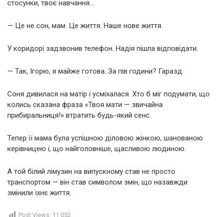
стосунки, твоє навчання…
— Це не сон, мам. Це життя. Наше нове життя.
У коридорі задзвонив телефон. Надія пішла відповідати.
— Так, Ігорю, я майже готова. За пів години? Гаразд.
Соня дивилася на матір і усміхалася. Хто б міг подумати, що
колись сказана фраза «Твоя мати — звичайна
прибиральниця!» втратить будь-який сенс.
Тепер її мама була успішною діловою жінкою, шанованою
керівницею і, що найголовніше, щасливою людиною.
А той білий лімузин на випускному став не просто
транспортом — він став символом змін, що назавжди
змінили їхнє життя.
Post Views:
11 052