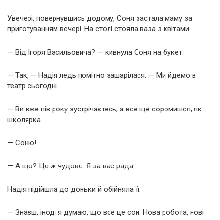
Увечері, повернувшись додому, Соня застала маму за
приготуванням вечері. На столі стояла ваза з квітами.
— Від Ігоря Васильовича? — кивнула Соня на букет.
— Так, — Надія ледь помітно зашарілася. — Ми йдемо в
театр сьогодні.
— Ви вже пів року зустрічаєтесь, а все ще соромишся, як
школярка.
— Соню!
— А що? Це ж чудово. Я за вас рада.
Надія підійшла до доньки й обійняла її.
— Знаєш, іноді я думаю, що все це сон. Нова робота, нові