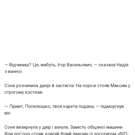
— Відчиниш? Це, мабуть, Ігор Васильович, — сказала Надія
з ванної.
Соня розчинила двері й застигла. На порозі стояв Максим у
строгому костюмі.
— Привіт, Попелюшко, твоя карета подана, — підморгнув
він.
Соня визирнула у двір і ахнула. Замість обіцяної машини
біля під’їзду стояв довгий білий лімузин із логотипом «ВІП-