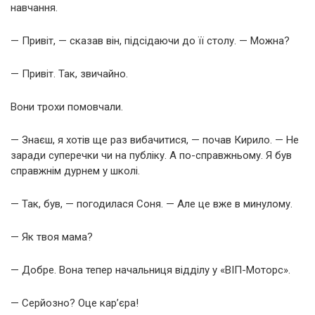
навчання.
— Привіт, — сказав він, підсідаючи до її столу. — Можна?
— Привіт. Так, звичайно.
Вони трохи помовчали.
— Знаєш, я хотів ще раз вибачитися, — почав Кирило. — Не
заради суперечки чи на публіку. А по-справжньому. Я був
справжнім дурнем у школі.
— Так, був, — погодилася Соня. — Але це вже в минулому.
— Як твоя мама?
— Добре. Вона тепер начальниця відділу у «ВІП-Моторс».
— Серйозно? Оце кар’єра!