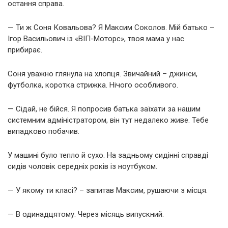
остання справа.
— Ти ж Соня Ковальова? Я Максим Соколов. Мій батько –
Ігор Васильович із «ВІП-Моторс», твоя мама у нас
прибирає.
Соня уважно глянула на хлопця. Звичайний – джинси,
футболка, коротка стрижка. Нічого особливого.
— Сідай, не бійся. Я попросив батька заїхати за нашим
системним адміністратором, він тут недалеко живе. Тебе
випадково побачив.
У машині було тепло й сухо. На задньому сидінні справді
сидів чоловік середніх років із ноутбуком.
— У якому ти класі? – запитав Максим, рушаючи з місця.
— В одинадцятому. Через місяць випускний.