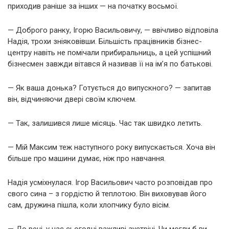
приходив раніше за інших — на початку восьмої.
— Доброго ранку, Ігорю Васильовичу, — ввічливо відповіла
Надія, трохи зніяковівши. Більшість працівників бізнес-
центру навіть не помічали прибиральниць, а цей успішний
бізнесмен завжди вітався й називав її на ім’я по батькові.
— Як ваша донька? Готується до випускного? — запитав
він, відчиняючи двері своїм ключем.
— Так, залишився лише місяць. Час так швидко летить.
— Мій Максим теж наступного року випускається. Хоча він
більше про машини думає, ніж про навчання.
Надія усміхнулася. Ігор Васильович часто розповідав про
свого сина – з гордістю й теплотою. Він виховував його
сам, дружина пішла, коли хлопчику було вісім.