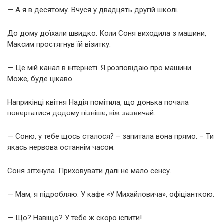
— А я в десятому. Вчуся у двадцять другій школі.
До дому доїхали швидко. Коли Соня виходила з машини,
Максим простягнув їй візитку.
— Це мій канал в інтернеті. Я розповідаю про машини.
Може, буде цікаво.
Наприкінці квітня Надія помітила, що донька почала
повертатися додому пізніше, ніж зазвичай.
— Соню, у тебе щось сталося? – запитала вона прямо. – Ти
якась нервова останнім часом.
Соня зітхнула. Приховувати далі не мало сенсу.
— Мам, я підробляю. У кафе «У Михайловича», офіціанткою.
— Що? Навіщо? У тебе ж скоро іспити!