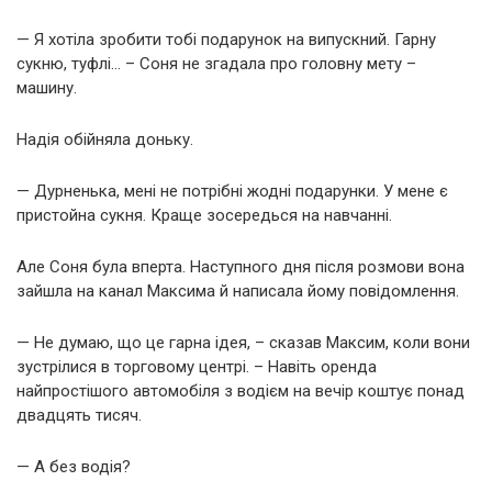
— Я хотіла зробити тобі подарунок на випускний. Гарну
сукню, туфлі… – Соня не згадала про головну мету –
машину.
Надія обійняла доньку.
— Дурненька, мені не потрібні жодні подарунки. У мене є
пристойна сукня. Краще зосередься на навчанні.
Але Соня була вперта. Наступного дня після розмови вона
зайшла на канал Максима й написала йому повідомлення.
— Не думаю, що це гарна ідея, – сказав Максим, коли вони
зустрілися в торговому центрі. – Навіть оренда
найпростішого автомобіля з водієм на вечір коштує понад
двадцять тисяч.
— А без водія?