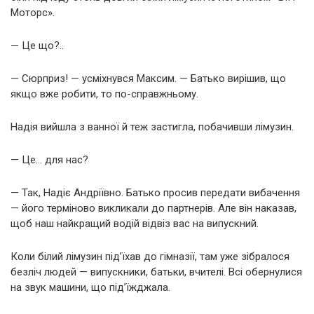
Моторс».
— Це що?..
— Сюрприз! — усміхнувся Максим. — Батько вирішив, що
якщо вже робити, то по-справжньому.
Надія вийшла з ванної й теж застигла, побачивши лімузин.
— Це… для нас?
— Так, Надіє Андріївно. Батько просив передати вибачення
— його терміново викликали до партнерів. Але він наказав,
щоб наш найкращий водій відвіз вас на випускний.
Коли білий лімузин під’їхав до гімназії, там уже зібралося
безліч людей — випускники, батьки, вчителі. Всі обернулися
на звук машини, що під’їжджала.