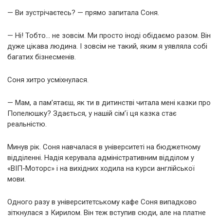
— Ви зустрічаєтесь? — прямо запитала Соня.
— Ні! Тобто… не зовсім. Ми просто іноді обідаємо разом. Він
дуже цікава людина. І зовсім не такий, яким я уявляла собі
багатих бізнесменів.
Соня хитро усміхнулася.
— Мам, а пам’ятаєш, як ти в дитинстві читала мені казки про
Попелюшку? Здається, у нашій сім’ї ця казка стає
реальністю.
Минув рік. Соня навчалася в університеті на бюджетному
відділенні. Надія керувала адміністративним відділом у
«ВІП-Моторс» і на вихідних ходила на курси англійської
мови.
Одного разу в університетському кафе Соня випадково
зіткнулася з Кирилом. Він теж вступив сюди, але на платне