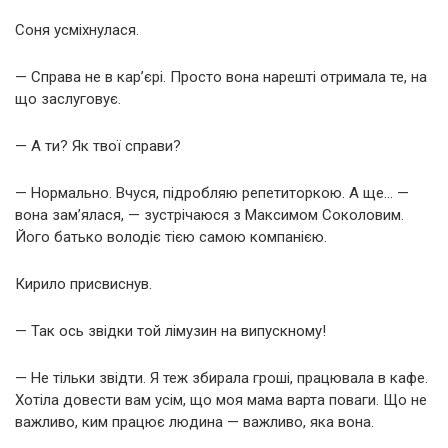
Соня усміхнулася.
— Справа не в кар’єрі. Просто вона нарешті отримала те, на
що заслуговує.
— А ти? Як твої справи?
— Нормально. Вчуся, підробляю репетиторкою. А ще… —
вона зам’ялася, — зустрічаюся з Максимом Соколовим.
Його батько володіє тією самою компанією.
Кирило присвиснув.
— Так ось звідки той лімузин на випускному!
— Не тільки звідти. Я теж збирала гроші, працювала в кафе.
Хотіла довести вам усім, що моя мама варта поваги. Що не
важливо, ким працює людина — важливо, яка вона.