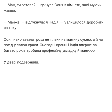
— Мам, ти готова? — гукнула Соня з кімнати, закінчуючи
макіяж.
— Майже! — відгукнулася Надія. — Залишилося доробити
зачіску.
Соня накопичила гроші не тільки на мамину сукню, а й на
похід у салон краси. Сьогодні вранці Надія вперше за
багато років зробила професійну укладку й манікюр.
У двері подзвонили.