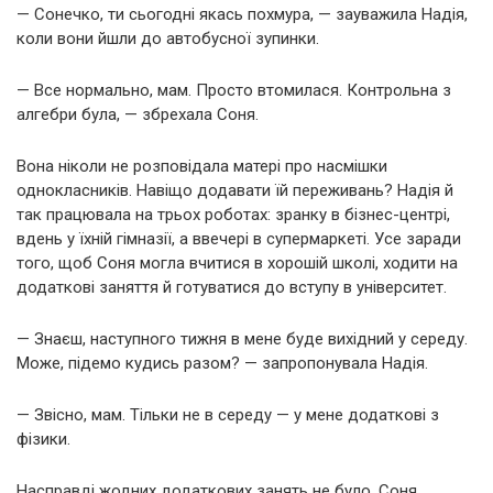
— Сонечко, ти сьогодні якась похмура, — зауважила Надія,
коли вони йшли до автобусної зупинки.
— Все нормально, мам. Просто втомилася. Контрольна з
алгебри була, — збрехала Соня.
Вона ніколи не розповідала матері про насмішки
однокласників. Навіщо додавати їй переживань? Надія й
так працювала на трьох роботах: зранку в бізнес-центрі,
вдень у їхній гімназії, а ввечері в супермаркеті. Усе заради
того, щоб Соня могла вчитися в хорошій школі, ходити на
додаткові заняття й готуватися до вступу в університет.
— Знаєш, наступного тижня в мене буде вихідний у середу.
Може, підемо кудись разом? — запропонувала Надія.
— Звісно, мам. Тільки не в середу — у мене додаткові з
фізики.
Насправді жодних додаткових занять не було. Соня