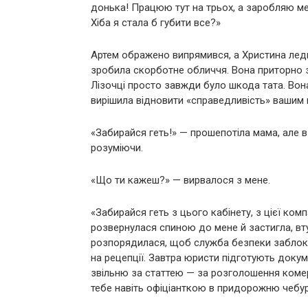
донька! Працюю тут на трьох, а заробляю ме
Хіба я стала б губити все?»
Артем ображено випрямився, а Христина ледь
зробила скорботне обличчя. Вона приторно зі
Лізочці просто завжди було шкода тата. Вона 
вирішила відновити «справедливість» вашим
«Забирайся геть!» — прошепотіла мама, але в
розуміючи.
«Що ти кажеш?» — вирвалося з мене.
«Забирайся геть з цього кабінету, з цієї ком
розвернулася спиною до мене й застигла, вту
розпорядилася, щоб служба безпеки заблокува
на рецепції. Завтра юристи підготують докум
звільню за статтею — за розголошення комер
тебе навіть офіціанткою в придорожню чебур