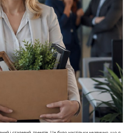
івний і сталевий, тремтів. Це було настільки незвично, що я