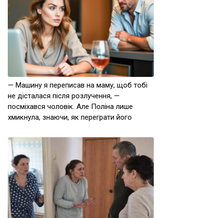
— Машину я переписав на маму, щоб тобі
не дісталася після розлучення, —
посміхався чоловік. Але Поліна лише
хмикнула, знаючи, як переграти його