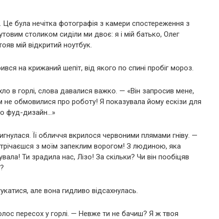
. Це була нечітка фотографія з камери спостереження з
утовим столиком сиділи ми двоє: я і мій батько, Олег
тояв мій відкритий ноутбук.
ився на крижаний шепіт, від якого по спині пробіг мороз.
ло в горлі, слова давалися важко. — «Він запросив мене,
ом не обмовилися про роботу! Я показувала йому ескізи для
про фуд-дизайн…»
игнулася. Її обличчя вкрилося червоними плямами гніву. —
устрічаєшся з моїм запеклим ворогом! З людиною, яка
увала! Ти зрадила нас, Лізо! За скільки? Чи він пообіцяв
»?
укатися, але вона гидливо відсахнулась.
олос пересох у горлі. — Невже ти не бачиш? Я ж твоя