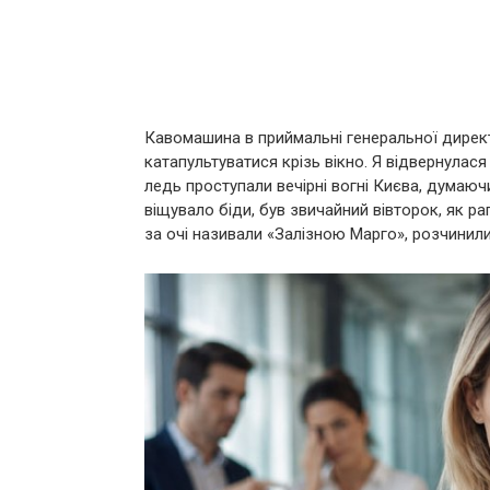
Кавомашина в приймальні генеральної директ
катапультуватися крізь вікно. Я відвернулася
ледь проступали вечірні вогні Києва, думаюч
віщувало біди, був звичайний вівторок, як ра
за очі називали «Залізною Марго», розчинили