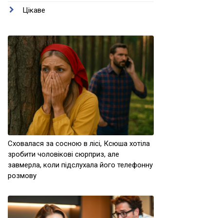
Цікаве
Сховалася за сосною в лісі, Ксюша хотіла
зробити чоловікові сюрприз, але
завмерла, коли підслухала його телефонну
розмову