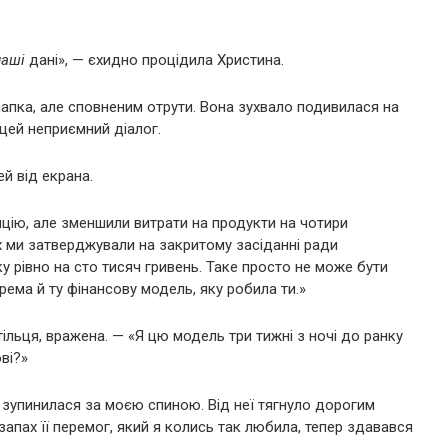
наші
дані», — єхидно процідила Христина.
лапка, але сповненим отрути. Вона зухвало подивилася на
цей неприємний діалог.
й від екрана.
пцію, але зменшили витрати на продукти на чотири
х ми затверджували на закритому засіданні ради
ку рівно на сто тисяч гривень. Таке просто не може бути
крема й ту фінансову модель, яку робила ти.»
стільця, вражена. — «Я цю модель три тижні з ночі до ранку
ві?»
і зупинилася за моєю спиною. Від неї тягнуло дорогим
апах її перемог, який я колись так любила, тепер здавався