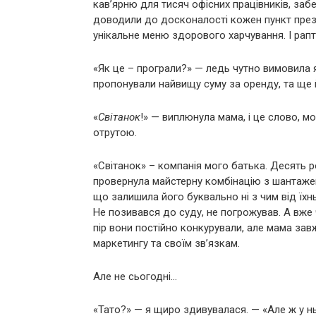
кав’ярню для тисяч офісних працівників, забе
доводили до досконалості кожен пункт презе
унікальне меню здорового харчування. І рап
«Як це – програли?» — ледь чутно вимовила 
пропонували найвищу суму за оренду, та ще 
«
Світанок
!» — виплюнула мама, і це слово, м
отрутою.
«Світанок» – компанія мого батька. Десять р
провернула майстерну комбінацію з шантаже
що залишила його буквально ні з чим від їхньо
Не позивався до суду, не погрожував. А вже 
пір вони постійно конкурували, але мама за
маркетингу та своїм зв’язкам.
Але не сьогодні…
«Тато?» — я щиро здивувалася. — «Але ж у нь