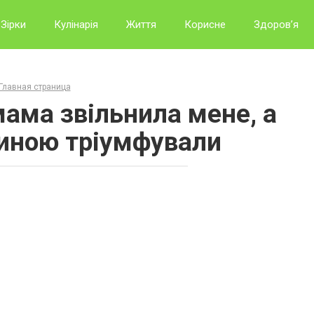
Зірки
Кулінарія
Життя
Корисне
Здоров’я
Главная страница
мама звільнила мене, а
иною тріумфували