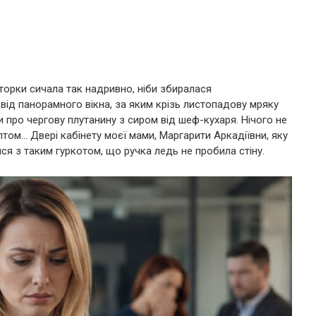
орки сичала так надривно, ніби збиралася
 від панорамного вікна, за яким крізь листопадову мряку
и про чергову плутанину з сиром від шеф-кухаря. Нічого не
птом… Двері кабінету моєї мами, Маргарити Аркадіївни, яку
ся з таким гуркотом, що ручка ледь не пробила стіну.