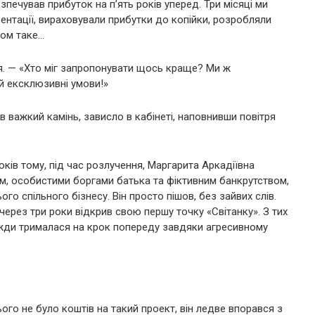
зпечував прибуток на п’ять років уперед. Три місяці ми
нтації, вираховували прибутки до копійки, розробляли
том таке…
я. — «Хто міг запропонувати щось краще? Ми ж
й ексклюзивні умови!»
ов важкий камінь, зависло в кабінеті, наповнивши повітря
оків тому, під час розлучення, Маргарита Аркадіївна
м, особистими боргами батька та фіктивним банкрутством,
го спільного бізнесу. Він просто пішов, без зайвих слів.
через три роки відкрив свою першу точку «Світанку». З тих
вжди трималася на крок попереду завдяки агресивному
ого не було коштів на такий проект, він ледве впорався з