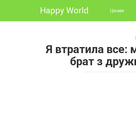
Skip
Happy World
to
Цікаве
content
Я втратила все: 
брат з друж