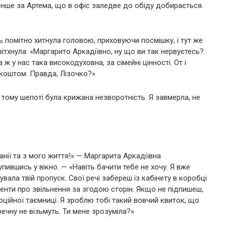
нше за Артема, що в офіс заледве до обіду добирається.
 помітно хитнула головою, приховуючи посмішку, і тут же
тхнула: «Маргарито Аркадіївно, ну що ви так нервуєтесь?
ж у нас така високодуховна, за сімейні цінності. От і
 коштом. Правда, Лізочко?»
 тому шепоті була крижана незворотність. Я завмерла, не
панії та з мого життя!» — Маргарита Аркадіївна
пившись у вікно. — «Навіть бачити тебе не хочу. Я вже
ла твій пропуск. Свої речі забереш із кабінету в коробці
енти про звільнення за згодою сторін. Якщо не підпишеш,
ційної таємниці. Я зроблю тобі такий вовчий квиток, що
ечну не візьмуть. Ти мене зрозуміла?»