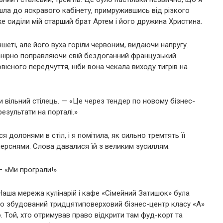
шла до яскравого кабінету, примружившись від різкого
е сиділи мій старший брат Артем і його дружина Христина.
шеті, але його вуха горіли червоним, видаючи напругу.
манірно поправляючи свій бездоганний французький
вісного передчуття, ніби вона чекала виходу тигрів на
 вільний стілець. — «Це через тендер по новому бізнес-
езультати на порталі.»
 долонями в стіл, і я помітила, як сильно тремтять її
 перснями. Слова давалися їй з великим зусиллям.
— «Ми програли!»
Наша мережа кулінарій і кафе «Сімейний Затишок» була
о збудований тридцятиповерховий бізнес-центр класу «А»
 Той, хто отримував право відкрити там фуд-корт та