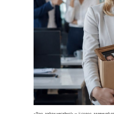
«Лізо, зайди негайно!» — її голос, зазвичай р