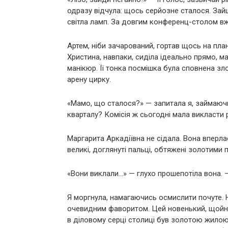
одразу відчула: щось серйозне сталося. Зай
світла ламп. За довгим конференц-столом вж
Артем, ніби зачарований, гортав щось на план
Христина, навпаки, сиділа ідеально прямо, 
манікюр. Її тонка посмішка була сповнена зло
арену цирку.
«Мамо, що сталося?» — запитала я, займаючи
кварталу? Комісія ж сьогодні мала викласти р
Маргарита Аркадіївна не сідала. Вона вперлася
великі, доглянуті пальці, обтяжені золотими
«Вони виклали…» — глухо прошепотіла вона. 
Я моргнула, намагаючись осмислити почуте. 
очевидним фаворитом. Цей новенький, щойн
в діловому серці столиці був золотою жилою.