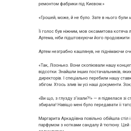
ремонтом фабрики під Києвом.»
«Грошей, може, й не було. Зате в нього були
Її голос був ніжним, мов оксамитова котяча 
Артема, ніби підштовхуючи його продовжити 
Артем незграбно кашлянув, не піднімаючи оче
«Так, Лізонько. Вони скопіювали нашу конце
відсотки. Знайшли інших постачальників, яки
директорів. І спеціально перебили нашу став
збігом. Хтось злив їм усі наші документи. Зо
«Ви що, з глузду з’їхали?!» — я підвелася зі 
збирала! Навіщо мені було передавати її тато
Маргарита Аркадіївна повільно обійшла стіл 
парфумом з нотками сандалу й тютюну. Цей з