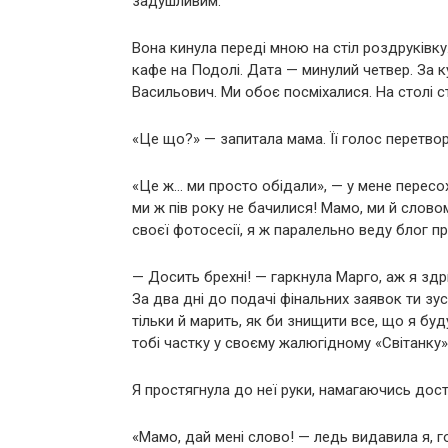
задушливим.
Вона кинула переді мною на стіл роздруківку
кафе на Подолі. Дата — минулий четвер. За к
Васильович. Ми обоє посміхалися. На столі с
«Це що?» — запитала мама. Її голос перетвор
«Це ж… ми просто обідали», — у мене пересох
ми ж пів року не бачилися! Мамо, ми й слов
своєї фотосесії, я ж паралельно веду блог 
— Досить брехні! — гаркнула Марго, аж я здр
За два дні до подачі фінальних заявок ти з
тільки й марить, як би знищити все, що я буд
тобі частку у своєму жалюгідному «Світанку
Я простягнула до неї руки, намагаючись дост
«Мамо, дай мені слово! — ледь видавила я, г