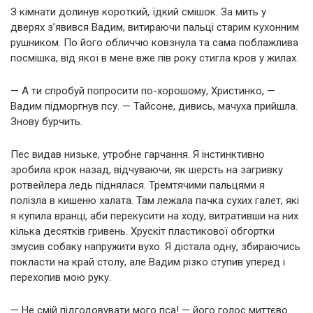
З кімнати долинув короткий, їдкий смішок. За мить у
дверях з’явився Вадим, витираючи пальці старим кухонним
рушником. По його обличчю ковзнула та сама поблажлива
посмішка, від якої в мене вже пів року стигла кров у жилах.
— А ти спробуй попросити по-хорошому, Христинко, —
Вадим підморгнув псу. — Тайсоне, дивись, мачуха прийшла.
Знову бурчить.
Пес видав низьке, утробне гарчання. Я інстинктивно
зробила крок назад, відчуваючи, як шерсть на загривку
ротвейлера ледь піднялася. Тремтячими пальцями я
полізла в кишеню халата. Там лежала пачка сухих галет, які
я купила вранці, аби перекусити на ходу, витративши на них
кілька десятків гривень. Хрускіт пластикової обгортки
змусив собаку напружити вухо. Я дістала одну, збираючись
покласти на край столу, але Вадим різко ступив уперед і
перехопив мою руку.
— Не смій підгодовувати мого пса! — його голос миттєво