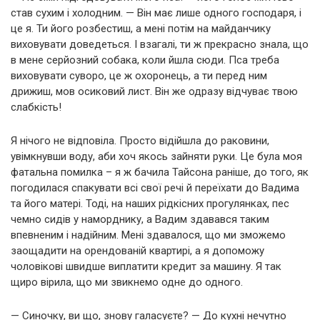
став сухим і холодним. — Він має лише одного господаря, і
це я. Ти його розбестиш, а мені потім на майданчику
виховувати доведеться. І взагалі, ти ж прекрасно знала, що
в мене серйозний собака, коли йшла сюди. Пса треба
виховувати суворо, це ж охоронець, а ти перед ним
дрижиш, мов осиковий лист. Він же одразу відчуває твою
слабкість!
Я нічого не відповіла. Просто відійшла до раковини,
увімкнувши воду, аби хоч якось зайняти руки. Це була моя
фатальна помилка – я ж бачила Тайсона раніше, до того, як
погодилася спакувати всі свої речі й переїхати до Вадима
та його матері. Тоді, на наших рідкісних прогулянках, пес
чемно сидів у наморднику, а Вадим здавався таким
впевненим і надійним. Мені здавалося, що ми зможемо
заощадити на орендованій квартирі, а я допоможу
чоловікові швидше виплатити кредит за машину. Я так
щиро вірила, що ми звикнемо одне до одного.
— Синочку, ви що, знову галасуєте? — До кухні нечутно