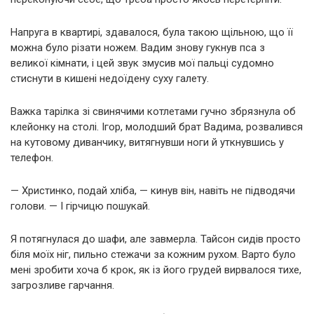
Напруга в квартирі, здавалося, була такою щільною, що її
можна було різати ножем. Вадим знову гукнув пса з
великої кімнати, і цей звук змусив мої пальці судомно
стиснути в кишені недоїдену суху галету.
Важка тарілка зі свинячими котлетами гучно збрязнула об
клейонку на столі. Ігор, молодший брат Вадима, розвалився
на кутовому диванчику, витягнувши ноги й уткнувшись у
телефон.
— Христинко, подай хліба, — кинув він, навіть не підводячи
голови. — І гірчицю пошукай.
Я потягнулася до шафи, але завмерла. Тайсон сидів просто
біля моїх ніг, пильно стежачи за кожним рухом. Варто було
мені зробити хоча б крок, як із його грудей вирвалося тихе,
загрозливе гарчання.