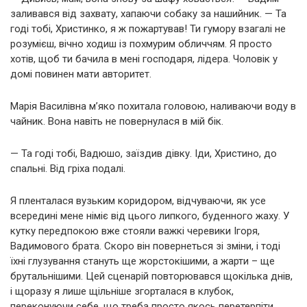
заливався від захвату, хапаючи собаку за нашийник. — Та
годі тобі, Христинко, я ж пожартував! Ти гумору взагалі не
розумієш, вічно ходиш із похмурим обличчям. Я просто
хотів, щоб ти бачила в мені господаря, лідера. Чоловік у
домі повинен мати авторитет.
Марія Василівна м’яко похитала головою, наливаючи воду в
чайник. Вона навіть не повернулася в мій бік.
— Та годі тобі, Вадюшо, заїздив дівку. Іди, Христино, до
спальні. Від гріха подалі.
Я пленталася вузьким коридором, відчуваючи, як усе
всередині мене німіє від цього липкого, буденного жаху. У
кутку передпокою вже стояли важкі черевики Ігоря,
Вадимового брата. Скоро він повернеться зі зміни, і тоді
їхні глузування стануть ще жорстокішими, а жарти – ще
брутальнішими. Цей сценарій повторювався щокілька днів,
і щоразу я лише щільніше згорталася в клубок,
переконуючи себе, що треба просто якось перетерпіти.