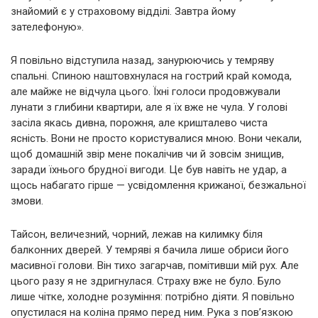
знайомий є у страховому відділі. Завтра йому
зателефоную».
Я повільно відступила назад, занурюючись у темряву
спальні. Спиною наштовхнулася на гострий край комода,
але майже не відчула цього. Їхні голоси продовжували
лунати з глибини квартири, але я їх вже не чула. У голові
засіла якась дивна, порожня, але кришталево чиста
ясність. Вони не просто користувалися мною. Вони чекали,
щоб домашній звір мене покалічив чи й зовсім знищив,
заради їхнього брудної вигоди. Це був навіть не удар, а
щось набагато гірше — усвідомлення крижаної, безжальної
змови.
Тайсон, величезний, чорний, лежав на килимку біля
балконних дверей. У темряві я бачила лише обриси його
масивної голови. Він тихо загарчав, помітивши мій рух. Але
цього разу я не здригнулася. Страху вже не було. Було
лише чітке, холодне розуміння: потрібно діяти. Я повільно
опустилася на коліна прямо перед ним. Рука з пов’язкою