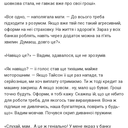
шовкова стала, не гавкає вже про свої гроші».
«Все одно, — наполягала мати. — До всього треба
підходити з розумом. Якщо вже твій пес такий агресивний,
оформи на неї страховку. На життя і здоров’я. Зараз у всіх
банках роблять, навіть через додаток можна за п’ять
хвилин. Думаєш, довго це?».
«Навіщо це?» — Вадим, здавалося, ще не зрозумів.
«Як навіщо? — її голос став ще тихішим, майже
моторошним. — Якщо Тайсон її ще раз нападе, та
серйозніше, ми хоч виплату отримаємо. Ти ж тоді кредит за
машину закриєш. А якщо зовсім… ну, мало що буває. Гроші
точно будуть. Оформи, я тобі кажу. Скажеш їй, що це нібито
для роботи треба, для якогось там вирахування. Вона ж
підпише не дивлячись, наша бухгалтерка, повірить у будь-
що». Вадим мовчав. Почувся скрип диванної пружини.
«Слухай, мам… А це ж геніально! У мене якраз у банку