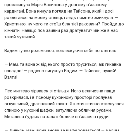
прослизнула Марія Василівна у довгому в’язаному
кардигані. Вона кинула погляд на Тайсона, який і досі
розлягався на моєму стільці, і ледь помітно хмикнула. —
Христинко, ну чого ти стоїш біля тієї раковини? Пройди до
кімнати. Навіщо пса зайвий раз дратувати? Він же в нас
такий чутливий.
Вадим гучно розсміявся, поплескуючи себе по стегнах.
— Мам, та вона ж від нього просто труситься, аж гикавка
нападає! — радісно вигукнув Вадим. — Тайсоне, чужий!
Взяти!
Пес миттєво зірвався зі стільця. Його величезна паща
розкрилася, і в тісному кухонному просторі пролунав
оглушливий, дратівливий гавкіт. Я інстинктивно втиснулася
спиною у кухонні шафки, затуляючи обличчя руками.
Металева ґудзик на халаті боляче вп’ялася в груди.
— Дивись, мам, вона знову за шафу ховається! — Вадим