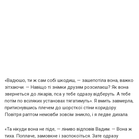
«Вадюшо, ти ж сам собі шкодиш, — зашепотіла вона, важко
зітхаючи. — Навіщо ті знімки друзям розсилаєш? Як вона
звернеться до лікарів, пса у тебе одразу відберуть. А тебе
потім по всіляких установах тягатимуть». Я вмить завмерла,
притиснувшись плечем до шорсткої стіни коридору.
Повітря раптом немовби зовсім зникло, і я ледве дихала.
«Та нікуди вона не піде, — ліниво відповів Вадим. — Вона ж
тиха. Поплаче, замовкне і заспокоїться. Зате одразу