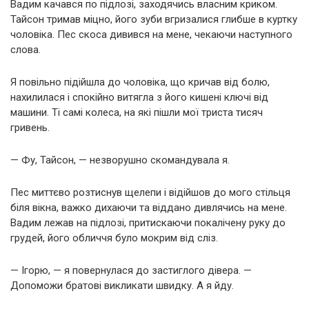
Вадим качався по підлозі, заходячись власним криком.
Тайсон тримав міцно, його зуби вгризалися глибше в куртку
чоловіка. Пес скоса дивився на мене, чекаючи наступного
слова.
Я повільно підійшла до чоловіка, що кричав від болю,
нахилилася і спокійно витягла з його кишені ключі від
машини. Ті самі колеса, на які пішли мої триста тисяч
гривень.
— Фу, Тайсон, — незворушно скомандувала я.
Пес миттєво розтиснув щелепи і відійшов до мого стільця
біля вікна, важко дихаючи та віддано дивлячись на мене.
Вадим лежав на підлозі, притискаючи покалічену руку до
грудей, його обличчя було мокрим від сліз.
— Ігорю, — я повернулася до застиглого дівера. —
Допоможи братові викликати швидку. А я йду.