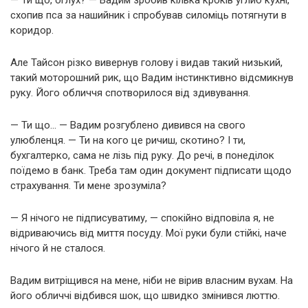
— Ти що, оглух? — Вадим зробив кілька кроків углиб кухні,
схопив пса за нашийник і спробував силоміць потягнути в
коридор.
Але Тайсон різко вивернув голову і видав такий низький,
такий моторошний рик, що Вадим інстинктивно відсмикнув
руку. Його обличчя спотворилося від здивування.
— Ти що… — Вадим розгублено дивився на свого
улюбленця. — Ти на кого це ричиш, скотино? І ти,
бухгалтерко, сама не лізь під руку. До речі, в понеділок
поїдемо в банк. Треба там один документ підписати щодо
страхування. Ти мене зрозуміла?
— Я нічого не підписуватиму, — спокійно відповіла я, не
відриваючись від миття посуду. Мої руки були стійкі, наче
нічого й не сталося.
Вадим витріщився на мене, ніби не вірив власним вухам. На
його обличчі відбився шок, що швидко змінився люттю.