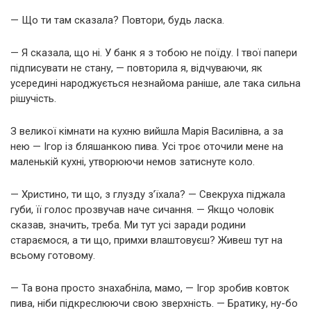
— Що ти там сказала? Повтори, будь ласка.
— Я сказала, що ні. У банк я з тобою не поїду. І твої папери
підписувати не стану, — повторила я, відчуваючи, як
усередині народжується незнайома раніше, але така сильна
рішучість.
З великої кімнати на кухню вийшла Марія Василівна, а за
нею — Ігор із бляшанкою пива. Усі троє оточили мене на
маленькій кухні, утворюючи немов затиснуте коло.
— Христино, ти що, з глузду з’їхала? — Свекруха піджала
губи, її голос прозвучав наче сичання. — Якщо чоловік
сказав, значить, треба. Ми тут усі заради родини
стараємося, а ти що, примхи влаштовуєш? Живеш тут на
всьому готовому.
— Та вона просто знахабніла, мамо, — Ігор зробив ковток
пива, ніби підкреслюючи свою зверхність. — Братику, ну-бо