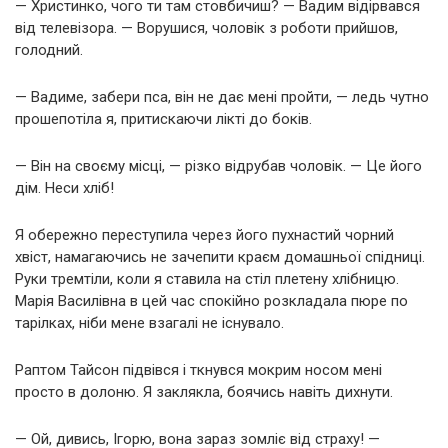
— Христинко, чого ти там стовбичиш? — Вадим відірвався
від телевізора. — Ворушися, чоловік з роботи прийшов,
голодний.
— Вадиме, забери пса, він не дає мені пройти, — ледь чутно
прошепотіла я, притискаючи лікті до боків.
— Він на своєму місці, — різко відрубав чоловік. — Це його
дім. Неси хліб!
Я обережно переступила через його пухнастий чорний
хвіст, намагаючись не зачепити краєм домашньої спідниці.
Руки тремтіли, коли я ставила на стіл плетену хлібницю.
Марія Василівна в цей час спокійно розкладала пюре по
тарілках, ніби мене взагалі не існувало.
Раптом Тайсон підвівся і ткнувся мокрим носом мені
просто в долоню. Я заклякла, боячись навіть дихнути.
— Ой, дивись, Ігорю, вона зараз зомліє від страху! —