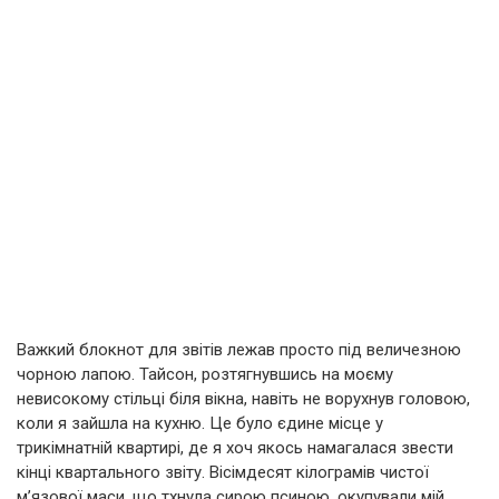
Важкий блокнот для звітів лежав просто під величезною
чорною лапою. Тайсон, розтягнувшись на моєму
невисокому стільці біля вікна, навіть не ворухнув головою,
коли я зайшла на кухню. Це було єдине місце у
трикімнатній квартирі, де я хоч якось намагалася звести
кінці квартального звіту. Вісімдесят кілограмів чистої
м’язової маси, що тхнула сирою псиною, окупували мій