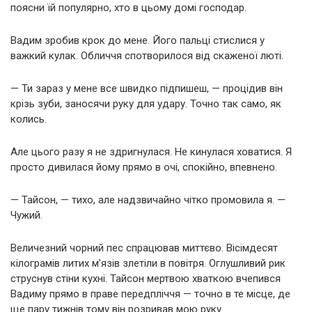
поясни їй популярно, хто в цьому домі господар.
Вадим зробив крок до мене. Його пальці стислися у
важкий кулак. Обличчя спотворилося від скаженої люті.
— Ти зараз у мене все швидко підпишеш, — процідив він
крізь зуби, заносячи руку для удару. Точно так само, як
колись.
Але цього разу я не здригнулася. Не кинулася ховатися. Я
просто дивилася йому прямо в очі, спокійно, впевнено.
— Тайсон, — тихо, але надзвичайно чітко промовила я. —
Чужий.
Величезний чорний пес спрацював миттєво. Вісімдесят
кілограмів литих м’язів злетіли в повітря. Оглушливий рик
струснув стіни кухні. Тайсон мертвою хваткою вчепився
Вадиму прямо в праве передпліччя — точно в те місце, де
ще пару тижнів тому він розривав мою руку.