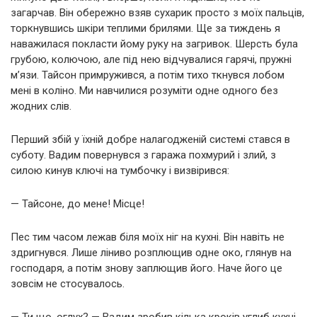
загарчав. Він обережно взяв сухарик просто з моїх пальців,
торкнувшись шкіри теплими брилями. Ще за тиждень я
наважилася покласти йому руку на загривок. Шерсть була
грубою, колючою, але під нею відчувалися гарячі, пружні
м’язи. Тайсон примружився, а потім тихо ткнувся лобом
мені в коліно. Ми навчилися розуміти одне одного без
жодних слів.
Перший збій у їхній добре налагодженій системі стався в
суботу. Вадим повернувся з гаража похмурий і злий, з
силою кинув ключі на тумбочку і визвірився:
— Тайсоне, до мене! Місце!
Пес тим часом лежав біля моїх ніг на кухні. Він навіть не
здригнувся. Лише ліниво розплющив одне око, глянув на
господаря, а потім знову заплющив його. Наче його це
зовсім не стосувалось.