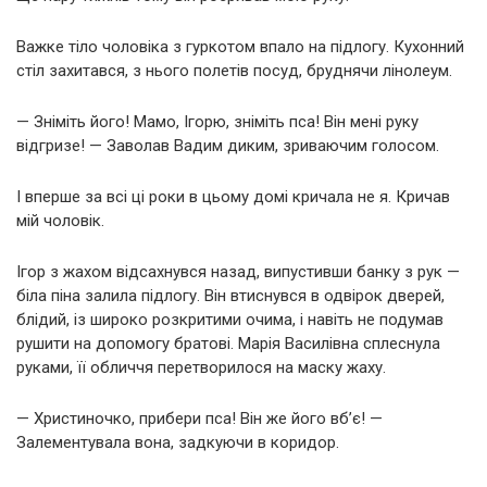
Важке тіло чоловіка з гуркотом впало на підлогу. Кухонний
стіл захитався, з нього полетів посуд, бруднячи лінолеум.
— Зніміть його! Мамо, Ігорю, зніміть пса! Він мені руку
відгризе! — Заволав Вадим диким, зриваючим голосом.
І вперше за всі ці роки в цьому домі кричала не я. Кричав
мій чоловік.
Ігор з жахом відсахнувся назад, випустивши банку з рук —
біла піна залила підлогу. Він втиснувся в одвірок дверей,
блідий, із широко розкритими очима, і навіть не подумав
рушити на допомогу братові. Марія Василівна сплеснула
руками, її обличчя перетворилося на маску жаху.
— Христиночко, прибери пса! Він же його вб’є! —
Залементувала вона, задкуючи в коридор.