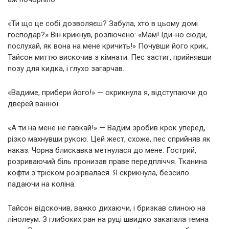
«Ти що це собі дозволяєш? Забула, хто в цьому домі
господар?» Він крикнув, розлючено: «Мам! Іди-но сюди,
послухай, як вона на мене кричить!» Почувши його крик,
Тайсон миттю вискочив з кімнати. Пес застиг, прийнявши
позу для кидка, і глухо загарчав.
«Вадиме, прибери його!» — скрикнула я, відступаючи до
дверей ванної.
«А ти на мене не гавкай!» — Вадим зробив крок уперед,
різко махнувши рукою. Цей жест, схоже, пес сприйняв як
наказ. Чорна блискавка метнулася до мене. Гострий,
розриваючий біль пронизав праве передпліччя. Тканина
кофти з тріском розірвалася. Я скрикнула, безсило
падаючи на коліна.
Тайсон відскочив, важко дихаючи, і бризкав слиною на
лінолеум. З глибоких ран на руці швидко закапала темна