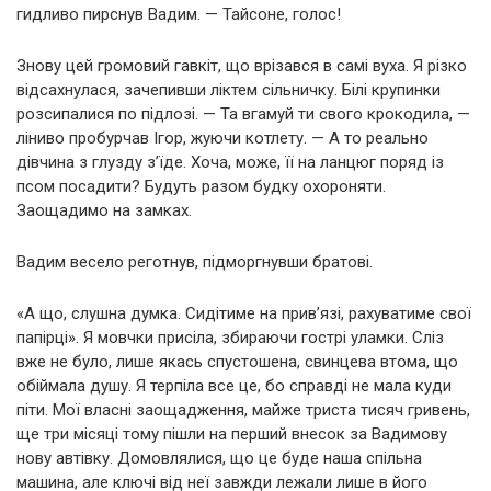
гидливо пирснув Вадим. — Тайсоне, голос!
Знову цей громовий гавкіт, що врізався в самі вуха. Я різко
відсахнулася, зачепивши ліктем сільничку. Білі крупинки
розсипалися по підлозі. — Та вгамуй ти свого крокодила, —
ліниво пробурчав Ігор, жуючи котлету. — А то реально
дівчина з глузду з’їде. Хоча, може, її на ланцюг поряд із
псом посадити? Будуть разом будку охороняти.
Заощадимо на замках.
Вадим весело реготнув, підморгнувши братові.
«А що, слушна думка. Сидітиме на прив’язі, рахуватиме свої
папірці». Я мовчки присіла, збираючи гострі уламки. Сліз
вже не було, лише якась спустошена, свинцева втома, що
обіймала душу. Я терпіла все це, бо справді не мала куди
піти. Мої власні заощадження, майже триста тисяч гривень,
ще три місяці тому пішли на перший внесок за Вадимову
нову автівку. Домовлялися, що це буде наша спільна
машина, але ключі від неї завжди лежали лише в його