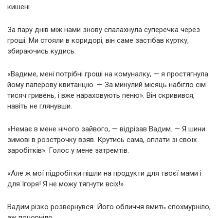
кишені.
За пару днів між нами знову спалахнула суперечка через
гроші. Ми стояли в коридорі, він саме застібав куртку,
збираючись кудись.
«Вадиме, мені потрібні гроші на комуналку, — я простягнула
йому паперову квитанцію. — За минулий місяць набігло сім
тисяч гривень, і вже нараховують пеню». Він скривився,
навіть не глянувши.
«Немає в мене нічого зайвого, — відрізав Вадим. — Я шини
зимові в розстрочку взяв. Крутись сама, оплати зі своїх
заробітків». Голос у мене затремтів.
«Але ж мої підробітки пішли на продукти для твоєї мами і
для Ігоря! Я не можу тягнути всіх!»
Вадим різко розвернувся. Його обличчя вмить спохмурніло,
аж почорніло.