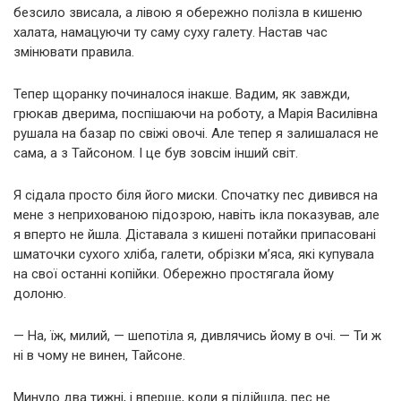
безсило звисала, а лівою я обережно полізла в кишеню
халата, намацуючи ту саму суху галету. Настав час
змінювати правила.
Тепер щоранку починалося інакше. Вадим, як завжди,
грюкав дверима, поспішаючи на роботу, а Марія Василівна
рушала на базар по свіжі овочі. Але тепер я залишалася не
сама, а з Тайсоном. І це був зовсім інший світ.
Я сідала просто біля його миски. Спочатку пес дивився на
мене з неприхованою підозрою, навіть ікла показував, але
я вперто не йшла. Діставала з кишені потайки припасовані
шматочки сухого хліба, галети, обрізки м’яса, які купувала
на свої останні копійки. Обережно простягала йому
долоню.
— На, їж, милий, — шепотіла я, дивлячись йому в очі. — Ти ж
ні в чому не винен, Тайсоне.
Минуло два тижні, і вперше, коли я підійшла, пес не