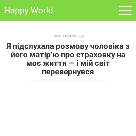
Skip
Happy World
to
content
Главная страница
Я підслухала розмову чоловіка з
його матір’ю про страховку на
моє життя — і мій світ
перевернувся