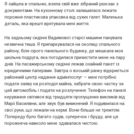
Я зайшла в спальню, взяла свій вже зібраний рюкзак з
документами. На кухонному столі залишилася лежати
порожня пластикова упаковка від сухих галет. Маленька
деталь, яка врешті врятувала мені життя.
На задньому сидінні Вадимової старої машини панувала
незвична тиша. Я припаркувалася на околиці спального
району, біля сірого панельного будинку, де мешкала моя
шкільна подруга, яка погодилася прихистити мене на пару
днів. На пасажирському сидінні лежав охайний пакет із
юридичними паперами. Завтра о восьмій ранку відкриється
районний центр надання адмінпослуг — мені потрібно
подати заяву на розподіл майна, забрати свою частку за
цей автомобіль і подати на розлучення. Телефон на панелі
керування світився від тридцяти пропущених викликів від
Марії Василівни, але звук був вимкнений. Я подивилася на
свої руки, що лежали на кермі. Вони більше не тремтіли.
Попереду було багато судів, суперечок і бруду, але ця
порожнеча навколо мене здавалася чистою.