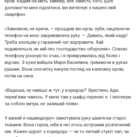
кров. Вадим на мить завмер, але замість того, щоб
допомогти мені піднятися, він витягнув з кишені свій
смартфон.
«Замовкни, не кричи, — процідив він крізь зуби, націлюючи
телефон на мою закривавлену руку. — Дивись, який кадр!
Треба хлопцям у гаражний чат відправити. Хай
подивляться, як мій пес господарство обороняє». Спалах
телефону різонув по очах, і я примружилась від болю і
відчаю. З кухні вийшла Марія Василівна, тримаючи в руках
рушник. Вона спочатку кинула погляд на калюжку крові,
потім на сина.
«Вадюша, ну навіщо ж тут, у коридорі? Христино, йди,
перев’яжи чимось. У мене там у шафці перекис є. І лінолеум
за собою витри, не залишай плям».
У ванній я нашвидкуруч замотувала руку шматком старої
тканини. Вона горіла, ніби в неї хтось встромив розпечений
ніж. Кожен шурхіт з коридору — чи то легкий стукіт лап, чи