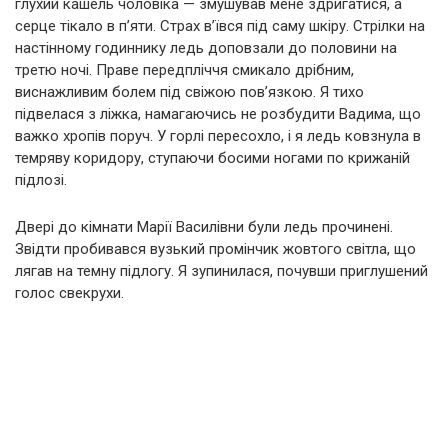
глухий кашель чоловіка — змушував мене здригатися, а
серце тікало в п’яти. Страх в’ївся під саму шкіру. Стрілки на
настінному годиннику ледь доповзали до половини на
третю ночі. Праве передпліччя смикало дрібним,
виснажливим болем під свіжою пов’язкою. Я тихо
підвелася з ліжка, намагаючись не розбудити Вадима, що
важко хропів поруч. У горлі пересохло, і я ледь ковзнула в
темряву коридору, ступаючи босими ногами по крижаній
підлозі.
Двері до кімнати Марії Василівни були ледь прочинені.
Звідти пробивався вузький промінчик жовтого світла, що
лягав на темну підлогу. Я зупинилася, почувши приглушений
голос свекрухи.