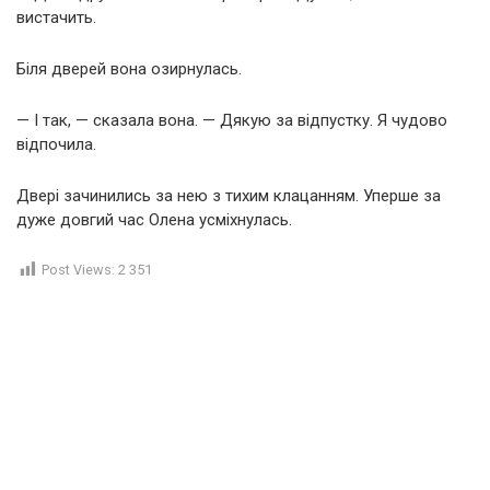
вистачить.
Біля дверей вона озирнулась.
— І так, — сказала вона. — Дякую за відпустку. Я чудово
відпочила.
Двері зачинились за нею з тихим клацанням. Уперше за
дуже довгий час Олена усміхнулась.
Post Views:
2 351