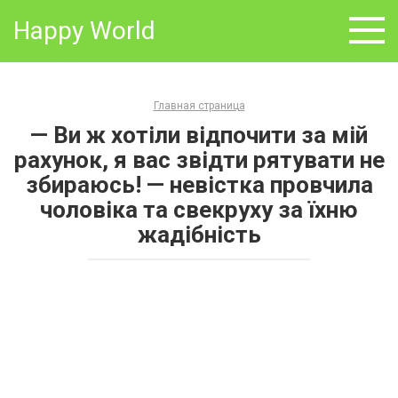
Skip
Happy World
to
content
Главная страница
— Ви ж хотіли відпочити за мій
рахунок, я вас звідти рятувати не
збираюсь! — невістка провчила
чоловіка та свекруху за їхню
жадібність