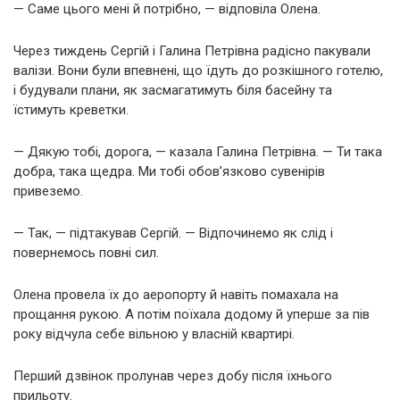
— Саме цього мені й потрібно, — відповіла Олена.
Через тиждень Сергій і Галина Петрівна радісно пакували
валізи. Вони були впевнені, що їдуть до розкішного готелю,
і будували плани, як засмагатимуть біля басейну та
їстимуть креветки.
— Дякую тобі, дорога, — казала Галина Петрівна. — Ти така
добра, така щедра. Ми тобі обов’язково сувенірів
привеземо.
— Так, — підтакував Сергій. — Відпочинемо як слід і
повернемось повні сил.
Олена провела їх до аеропорту й навіть помахала на
прощання рукою. А потім поїхала додому й уперше за пів
року відчула себе вільною у власній квартирі.
Перший дзвінок пролунав через добу після їхнього
прильоту.