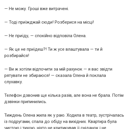
— Не можу. Гроші вже витрачені.
— Тоді приїжджай сюди! Розберися на місці!
— Не приїду, — спокійно відповіла Олена.
— Як це не приїдеш?! Ти ж усе влаштувала — ти й
розбирайся!
— Ви ж хотіли відпочити за мій рахунок — я вас звідти
рятувати не збираюся! — сказала Олена й поклала
слухавку.
Телефон дзвонив ще кілька разів, але вона не брала. Потім
дзвінки припинились.
Тиждень Олена жила як у раю. Ходила в театр, зустрічалась
із подругами, спала до обіду на вихідних. Квартира була
чистою і тихою, ніхто не критикував її сніданок і не