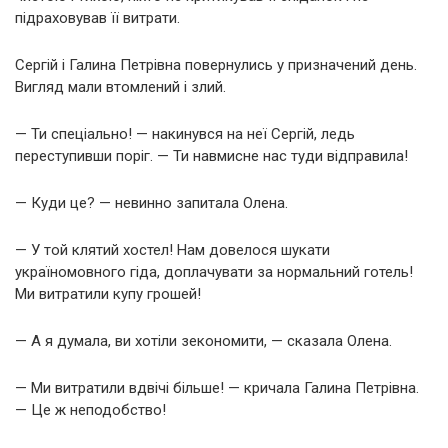
підраховував її витрати.
Сергій і Галина Петрівна повернулись у призначений день.
Вигляд мали втомлений і злий.
— Ти спеціально! — накинувся на неї Сергій, ледь
переступивши поріг. — Ти навмисне нас туди відправила!
— Куди це? — невинно запитала Олена.
— У той клятий хостел! Нам довелося шукати
україномовного гіда, доплачувати за нормальний готель!
Ми витратили купу грошей!
— А я думала, ви хотіли зекономити, — сказала Олена.
— Ми витратили вдвічі більше! — кричала Галина Петрівна.
— Це ж неподобство!