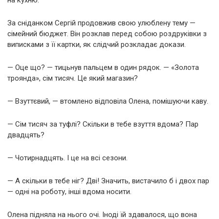
на кухню.
За сніданком Сергій продовжив свою улюблену тему —
сімейний бюджет. Він розклав перед собою роздруківки з
виписками з її картки, як слідчий розкладає докази.
— Оце що? — тицьнув пальцем в один рядок. — «Золота
троянда», сім тисяч. Це який магазин?
— Взуттєвий, — втомлено відповіла Олена, помішуючи каву.
— Сім тисяч за туфлі? Скільки в тебе взуття вдома? Пар
двадцять?
— Чотирнадцять. І це на всі сезони.
— А скільки в тебе ніг? Дві! Значить, вистачило б і двох пар
— одні на роботу, інші вдома носити.
Олена підняла на нього очі. Іноді їй здавалося, що вона