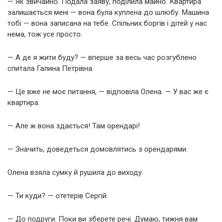
— Як звичайно. Подала заяву, поділила майно. Квартира
залишається мені — вона була куплена до шлюбу. Машина
тобі — вона записана на тебе. Спільних боргів і дітей у нас
нема, тож усе просто.
— А де я жити буду? — вперше за весь час розгублено
спитала Галина Петрівна.
— Це вже не моє питання, — відповіла Олена. — У вас же є
квартира.
— Але ж вона здається! Там орендарі!
— Значить, доведеться домовлятись з орендарями.
Олена взяла сумку й рушила до виходу.
— Ти куди? — отетерів Сергій.
— До подруги. Поки ви зберете речі. Думаю, тижня вам