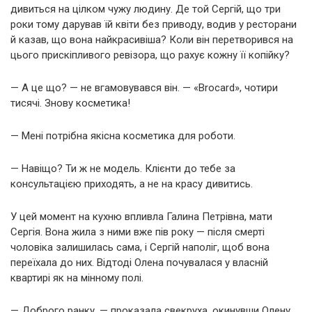
дивиться на цілком чужу людину. Де той Сергій, що три
роки тому дарував їй квіти без приводу, водив у ресторани
й казав, що вона найкрасивіша? Коли він перетворився на
цього прискіпливого ревізора, що рахує кожну її копійку?
— А це що? — не вгамовувався він. — «Brocard», чотири
тисячі. Знову косметика!
— Мені потрібна якісна косметика для роботи.
— Навіщо? Ти ж не модель. Клієнти до тебе за
консультацією приходять, а не на красу дивитись.
У цей момент на кухню впливла Галина Петрівна, мати
Сергія. Вона жила з ними вже пів року — після смерті
чоловіка залишилась сама, і Сергій наполіг, щоб вона
переїхала до них. Відтоді Олена почувалася у власній
квартирі як на мінному полі.
— Доброго ранку, — проказала свекруха, окинувши Олену