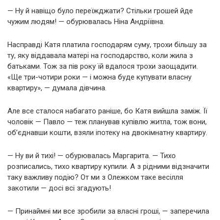
— Ну й навіщо було переїжджати? Стільки грошей йде
чужим людям! — обурювалась Ніна Андріївна.
Насправді Катя платила господарям суму, трохи більшу за
ту, яку віддавала матері на господарство, коли жила з
батьками. Тож за пів року їй вдалося трохи заощадити.
«Ще три-чотири роки — і можна буде купувати власну
квартиру», — думала дівчина.
Але все сталося набагато раніше, бо Катя вийшла заміж. Її
чоловік — Павло — теж планував купівлю житла, тож вони,
об’єднавши кошти, взяли іпотеку на двокімнатну квартиру.
— Ну ви й тихі! — обурювалась Маргарита. — Тихо
розписались, тихо квартиру купили. А з рідними відзначити
таку важливу подію? От ми з Олежком таке весілля
закотили — досі всі згадують!
— Принаймні ми все зробили за власні гроші, — заперечила