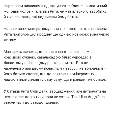
Нареченим виявився її одногрупник — Олег — симпатичний
молодий чоловік, але, як і Рита, не мав власного заробітку
й жив за кошти, які надсилали йому батьки.
На запитання матері, чому вони так поспішають з весіллям,
Рита приголомшила родину ще однією новиною: вона чекає
дитину.
Маргарита заявила, що хоче справжнє весілля — з
красивою сукнею, кавалькадою білих мерседесів і
банкетом у найкращому ресторані міста. Батьки
нареченого при цьому вкластися у весілля не збиралися —
його батько сказав, що до закінчення університету
надсилатиме синові ту саму суму, що й раніше, і не більше.
У батьків Рити були деякі заощадження, але витрачати на
весілля все до копійки вони не хотіли. Тож Ніна Андріївна
звернулася до старшої доньки: