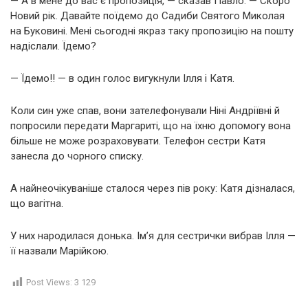
— А в мене до вас є пропозиція, — сказав Павло. — Скоро
Новий рік. Давайте поїдемо до Садиби Святого Миколая
на Буковині. Мені сьогодні якраз таку пропозицію на пошту
надіслали. Їдемо?
— Їдемо!! — в один голос вигукнули Ілля і Катя.
Коли син уже спав, вони зателефонували Ніні Андріївні й
попросили передати Маргариті, що на їхню допомогу вона
більше не може розраховувати. Телефон сестри Катя
занесла до чорного списку.
А найнеочікуваніше сталося через пів року: Катя дізналася,
що вагітна.
У них народилася донька. Ім’я для сестрички вибрав Ілля —
її назвали Марійкою.
Post Views:
3 129