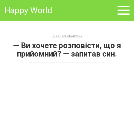
Skip
Happy World
to
content
Главная страница
— Ви хочете розповісти, що я
прийомний? — запитав син.