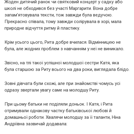
Жоден дитячий ранок чи святковий концерт у садку або
школі не обходився без участі Маргарити. Вона добре
запам’ятовувала тексти, тож завжди була ведучою.
Прекрасно співала, тому завжди солірувала в хорі, мала
природне відчуття ритму й пластику.
Крім усього цього, Рита добре вчилася. Відмінницею не
була, але жодних проблем з навчанням у неї не виникало.
Звісно, на тлі такої успішної молодшої сестри Катя, яка
була старшою за Риту всього на два роки, виглядала блідо.
Зовні дівчата були схожі, але при знайомстві чомусь усі
одразу звертали увагу саме на молодшу Риту.
При цьому батьки не поділяли доньок. І Катя, і Рита
отримували однакову частку батьківської любові й
домашньої роботи. Хвалячи молодшу за її таланти, Ніна
Андріївна зазвичай додавала: