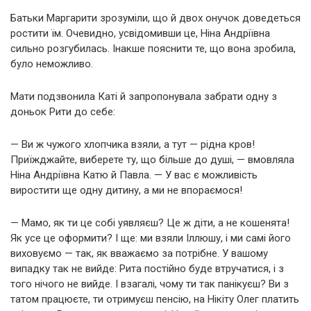
Батьки Маргарити зрозуміли, що й двох онучок доведеться
ростити їм. Очевидно, усвідомивши це, Ніна Андріївна
сильно розгубилась. Інакше пояснити те, що вона зробила,
було неможливо.
Мати подзвонила Каті й запропонувала забрати одну з
доньок Рити до себе:
— Ви ж чужого хлопчика взяли, а тут — рідна кров!
Приїжджайте, виберете ту, що більше до душі, — вмовляла
Ніна Андріївна Катю й Павла. — У вас є можливість
виростити ще одну дитину, а ми не впораємося!
— Мамо, як ти це собі уявляєш? Це ж діти, а не кошенята!
Як усе це оформити? І ще: ми взяли Іллюшу, і ми самі його
виховуємо — так, як вважаємо за потрібне. У вашому
випадку так не вийде: Рита постійно буде втручатися, і з
того нічого не вийде. І взагалі, чому ти так панікуєш? Ви з
татом працюєте, ти отримуєш пенсію, на Нікіту Олег платить