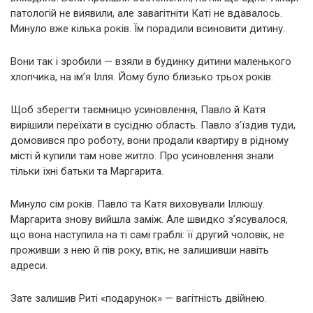
патологій не виявили, але завагітніти Каті не вдавалось.
Минуло вже кілька років. Їм порадили всиновити дитину.
Вони так і зробили — взяли в будинку дитини маленького
хлопчика, на ім’я Ілля. Йому було близько трьох років.
Щоб зберегти таємницю усиновлення, Павло й Катя
вирішили переїхати в сусідню область. Павло з’їздив туди,
домовився про роботу, вони продали квартиру в рідному
місті й купили там нове житло. Про усиновлення знали
тільки їхні батьки та Маргарита.
Минуло сім років. Павло та Катя виховували Іллюшу.
Маргарита знову вийшла заміж. Але швидко з’ясувалося,
що вона наступила на ті самі граблі: її другий чоловік, не
проживши з нею й пів року, втік, не залишивши навіть
адреси.
Зате залишив Риті «подарунок» — вагітність двійнею.