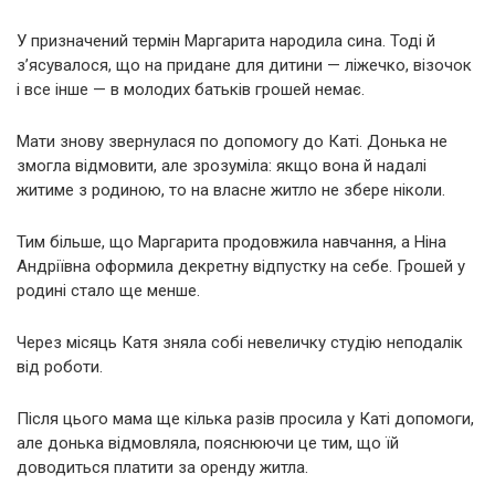
У призначений термін Маргарита народила сина. Тоді й
з’ясувалося, що на придане для дитини — ліжечко, візочок
і все інше — в молодих батьків грошей немає.
Мати знову звернулася по допомогу до Каті. Донька не
змогла відмовити, але зрозуміла: якщо вона й надалі
житиме з родиною, то на власне житло не збере ніколи.
Тим більше, що Маргарита продовжила навчання, а Ніна
Андріївна оформила декретну відпустку на себе. Грошей у
родині стало ще менше.
Через місяць Катя зняла собі невеличку студію неподалік
від роботи.
Після цього мама ще кілька разів просила у Каті допомоги,
але донька відмовляла, пояснюючи це тим, що їй
доводиться платити за оренду житла.