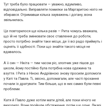
Тут треба було працювати — уважно, вдумливо,
відповідально. Виправляти помилки за Маргаритою ніхто не
збирався. Отримавши кілька зауважень і догану, вона
звільнилась.
Це повторилося ще кілька разів — Рита чомусь вважала,
що їй не треба змінювати своє ставлення до роботи,
просто потрібно знайти таке місце, де її всі радо приймуть і
оцінять її здібності. Поки що знайти такого місця не
вдавалось.
А її син — Нікіта — тим часом ріс, хлопчик уже пішов до
школи, йому постійно була потрібна нова одежина та
взуття. І Рита з Ніною Андріївною знову просили допомоги
у Каті та Павла. Ті, звісно, допомагали, але часті прохання
почали їх дратувати. Тим більше, що в них самих були певні
проблеми.
Катя й Павло дуже хотіли мати дітей, але поки нічого не
виходило. Вони пройшли обстеження, потім ще одне. Лікарі