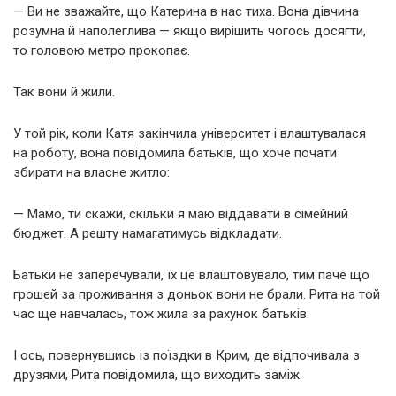
— Ви не зважайте, що Катерина в нас тиха. Вона дівчина
розумна й наполеглива — якщо вирішить чогось досягти,
то головою метро прокопає.
Так вони й жили.
У той рік, коли Катя закінчила університет і влаштувалася
на роботу, вона повідомила батьків, що хоче почати
збирати на власне житло:
— Мамо, ти скажи, скільки я маю віддавати в сімейний
бюджет. А решту намагатимусь відкладати.
Батьки не заперечували, їх це влаштовувало, тим паче що
грошей за проживання з доньок вони не брали. Рита на той
час ще навчалась, тож жила за рахунок батьків.
І ось, повернувшись із поїздки в Крим, де відпочивала з
друзями, Рита повідомила, що виходить заміж.