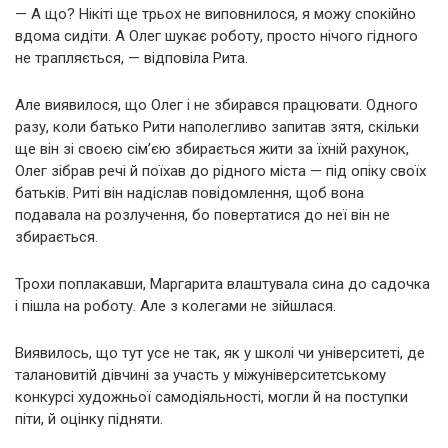
— А що? Нікіті ще трьох не виповнилося, я можу спокійно
вдома сидіти. А Олег шукає роботу, просто нічого гідного
не трапляється, — відповіла Рита.
Але виявилося, що Олег і не збирався працювати. Одного
разу, коли батько Рити наполегливо запитав зятя, скільки
ще він зі своєю сім’єю збирається жити за їхній рахунок,
Олег зібрав речі й поїхав до рідного міста — під опіку своїх
батьків. Риті він надіслав повідомлення, щоб вона
подавала на розлучення, бо повертатися до неї він не
збирається.
Трохи поплакавши, Маргарита влаштувала сина до садочка
і пішла на роботу. Але з колегами не зійшлася.
Виявилось, що тут усе не так, як у школі чи університеті, де
талановитій дівчині за участь у міжуніверситетському
конкурсі художньої самодіяльності, могли й на поступки
піти, й оцінку підняти.