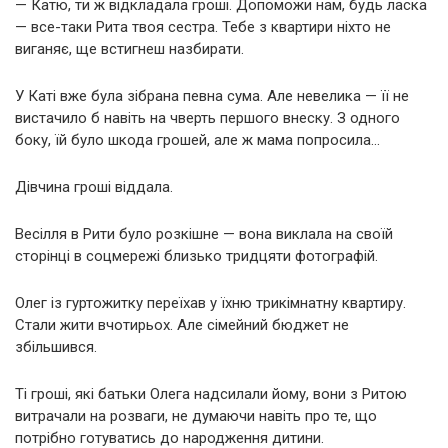
— Катю, ти ж відкладала гроші. Допоможи нам, будь ласка
— все-таки Рита твоя сестра. Тебе з квартири ніхто не
виганяє, ще встигнеш назбирати.
У Каті вже була зібрана певна сума. Але невелика — її не
вистачило б навіть на чверть першого внеску. З одного
боку, їй було шкода грошей, але ж мама попросила…
Дівчина гроші віддала.
Весілля в Рити було розкішне — вона виклала на своїй
сторінці в соцмережі близько тридцяти фотографій.
Олег із гуртожитку переїхав у їхню трикімнатну квартиру.
Стали жити вчотирьох. Але сімейний бюджет не
збільшився.
Ті гроші, які батьки Олега надсилали йому, вони з Ритою
витрачали на розваги, не думаючи навіть про те, що
потрібно готуватись до народження дитини.