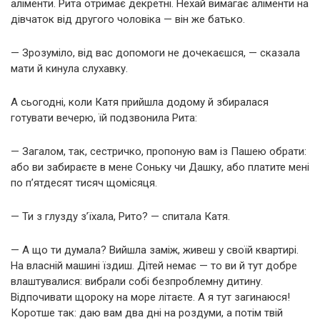
аліменти. Рита отримає декретні. Нехай вимагає аліменти на
дівчаток від другого чоловіка — він же батько.
— Зрозуміло, від вас допомоги не дочекаєшся, — сказала
мати й кинула слухавку.
А сьогодні, коли Катя прийшла додому й збиралася
готувати вечерю, їй подзвонила Рита:
— Загалом, так, сестричко, пропоную вам із Пашею обрати:
або ви забираєте в мене Соньку чи Дашку, або платите мені
по п’ятдесят тисяч щомісяця.
— Ти з глузду з’їхала, Рито? — спитала Катя.
— А що ти думала? Вийшла заміж, живеш у своїй квартирі.
На власній машині їздиш. Дітей немає — то ви й тут добре
влаштувалися: вибрали собі безпроблемну дитину.
Відпочивати щороку на море літаєте. А я тут загинаюся!
Коротше так: даю вам два дні на роздуми, а потім твій