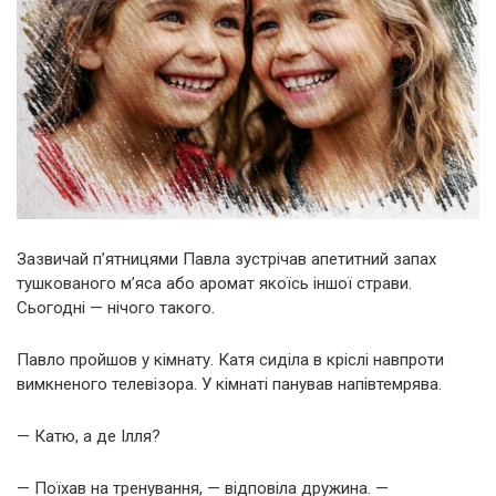
Зазвичай п’ятницями Павла зустрічав апетитний запах
тушкованого м’яса або аромат якоїсь іншої страви.
Сьогодні — нічого такого.
Павло пройшов у кімнату. Катя сиділа в кріслі навпроти
вимкненого телевізора. У кімнаті панував напівтемрява.
— Катю, а де Ілля?
— Поїхав на тренування, — відповіла дружина. —