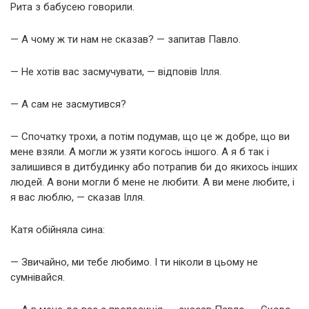
Рита з бабусею говорили.
— А чому ж ти нам не сказав? — запитав Павло.
— Не хотів вас засмучувати, — відповів Ілля.
— А сам не засмутився?
— Спочатку трохи, а потім подумав, що це ж добре, що ви
мене взяли. А могли ж узяти когось іншого. А я б так і
залишився в дитбудинку або потрапив би до якихось інших
людей. А вони могли б мене не любити. А ви мене любите, і
я вас люблю, — сказав Ілля.
Катя обійняла сина:
— Звичайно, ми тебе любимо. І ти ніколи в цьому не
сумнівайся.