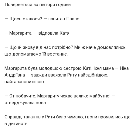
Повернеться за півтори години.
— Щось сталося? — запитав Павло.
— Маргарита, — відповіла Катя.
— Що їй знову від нас потрібно? Ми ж наче домовлялись,
що допомагаємо їй востаннє.
Маргарита була молодшою сестрою Каті. Їхня мама — Ніна
Андріївна — завжди вважала Риту найздібнішою,
найталановитішою.
— От побачите: Маргариту чекає велике майбутнє! —
стверджувала вона.
Справді, талантів у Рити було чимало, і вони проявились ще
в дитинстві.