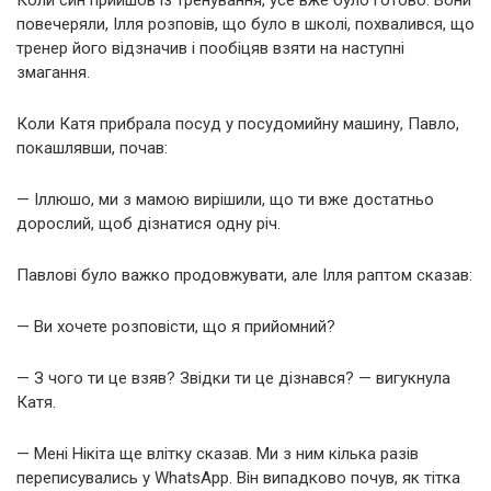
Коли син прийшов із тренування, усе вже було готово. Вони
повечеряли, Ілля розповів, що було в школі, похвалився, що
тренер його відзначив і пообіцяв взяти на наступні
змагання.
Коли Катя прибрала посуд у посудомийну машину, Павло,
покашлявши, почав:
— Іллюшо, ми з мамою вирішили, що ти вже достатньо
дорослий, щоб дізнатися одну річ.
Павлові було важко продовжувати, але Ілля раптом сказав:
— Ви хочете розповісти, що я прийомний?
— З чого ти це взяв? Звідки ти це дізнався? — вигукнула
Катя.
— Мені Нікіта ще влітку сказав. Ми з ним кілька разів
переписувались у WhatsApp. Він випадково почув, як тітка