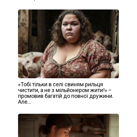
«Тобі тільки в селі свиням рильця
чистити, а не з мільйонером жити!» –
промовив багатій до повної дружини.
Але…