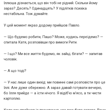
Іллюша дізнається, що він тобі не рідний. Скільки йому
зараз? Десять? Одинадцять? У підлітків психіка
нестабільна. Тож думайте.
У цей момент якраз додому прийшов Павло.
— Що будемо робити, Пашо? Може, кудись переїдемо? —
спитала Катя, розповівши про вимоги Рити.
— І що? Ми все життя будемо, як зайці, бігати? — запитав
чоловік.
— А що тоді?
— У нас лише один вихід: ми повинні самі розповісти про це
Іллі. Але дуже обережно. А зараз давай готувати вечерю,
бо Ілля прийде — а їсти нічого. Я відіб’ю м’ясо, а ти чисти
картоплю.