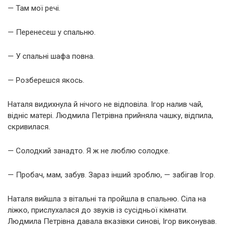
— Там мої речі.
— Перенесеш у спальню.
— У спальні шафа повна.
— Розберешся якось.
Наталя видихнула й нічого не відповіла. Ігор налив чай,
відніс матері. Людмила Петрівна прийняла чашку, відпила,
скривилася.
— Солодкий занадто. Я ж не люблю солодке.
— Пробач, мам, забув. Зараз інший зроблю, — забігав Ігор.
Наталя вийшла з вітальні та пройшла в спальню. Сіла на
ліжко, прислухалася до звуків із сусідньої кімнати.
Людмила Петрівна давала вказівки синові, Ігор виконував.