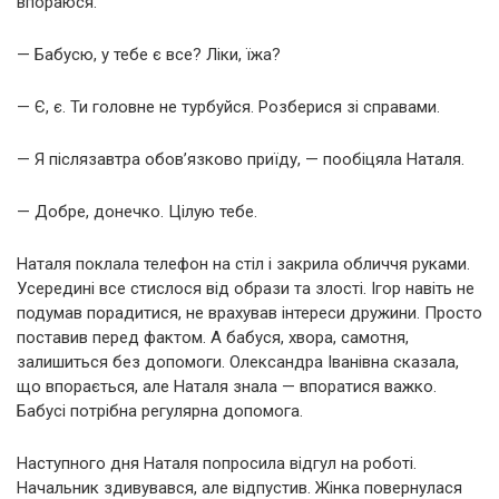
впораюся.
— Бабусю, у тебе є все? Ліки, їжа?
— Є, є. Ти головне не турбуйся. Розберися зі справами.
— Я післязавтра обов’язково приїду, — пообіцяла Наталя.
— Добре, донечко. Цілую тебе.
Наталя поклала телефон на стіл і закрила обличчя руками.
Усередині все стислося від образи та злості. Ігор навіть не
подумав порадитися, не врахував інтереси дружини. Просто
поставив перед фактом. А бабуся, хвора, самотня,
залишиться без допомоги. Олександра Іванівна сказала,
що впорається, але Наталя знала — впоратися важко.
Бабусі потрібна регулярна допомога.
Наступного дня Наталя попросила відгул на роботі.
Начальник здивувався, але відпустив. Жінка повернулася