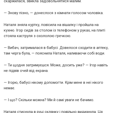
скаржилася, звикла задовольнятися малим.
— Знову пізно, — донеслося з кімнати голосом чоловіка.
Наталя зняла куртку, повісила на вішалку і пройшла на
кухню. Ігор сидів за столом із телефоном у руках, на плиті
стояла каструля з охололою гречкою.
— Вибач, затрималася в бабусі. Довелося сходити в аптеку,
там черга була, — пояснила Наталя, наливаючи собі води.
— Ти щодня затримуєшся. Може, досить уже? — Ігор навіть
не підвів очей від екрана.
— Ігорю, бабусі нікому допомогти. Крім мене в неї нікого
немає.
— І що? Скільки можна? Ми й самі уваги не бачимо.
Наталя стиснула в руці склянку і повільно видихнула. Ця