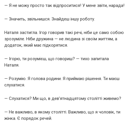
— Я не можу просто так відпроситися! У мене звіти, нарада!
— Значить, звільнишся. Знайдеш іншу роботу.
Наталя застигла. Ігор говорив такі речі, ніби це само собою
зрозуміле. Ніби дружина — не людина зі своїм життям, а
додаток, який має підкорятися.
— Ігорю, ти розумієш, що говориш? — тихо запитала
Наталя.
— Розумію. Я голова родини. Я приймаю рішення. Ти маєш
слухатися.
— Слухатися? Ми що, в дев’ятнадцятому столітті живемо?
— Не важливо, в якому столітті. Важливо, що я чоловік, ти
жінка. Є порядок речей.