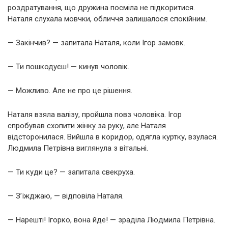
роздратування, що дружина посміла не підкоритися.
Наталя слухала мовчки, обличчя залишалося спокійним.
— Закінчив? — запитала Наталя, коли Ігор замовк.
— Ти пошкодуєш! — кинув чоловік.
— Можливо. Але не про це рішення.
Наталя взяла валізу, пройшла повз чоловіка. Ігор
спробував схопити жінку за руку, але Наталя
відсторонилася. Вийшла в коридор, одягла куртку, взулася.
Людмила Петрівна виглянула з вітальні.
— Ти куди це? — запитала свекруха.
— З’їжджаю, — відповіла Наталя.
— Нарешті! Ігорко, вона йде! — зраділа Людмила Петрівна.