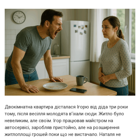
Двокімнатна квартира дісталася Ігорю від діда три роки
тому, після весілля молодята в’їхали сюди. Житло було
невеликим, але своїм. Ігор працював майстром на
автосервісі, заробляв пристойно, але на розширення
житлоплощі грошей поки що не вистачало. Наталя не