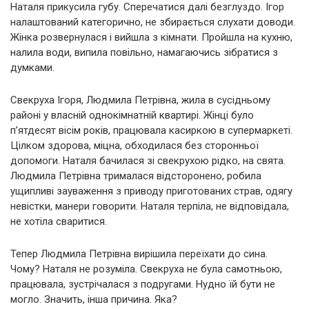
Наталя прикусила губу. Сперечатися далі безглуздо. Ігор
налаштований категорично, не збирається слухати доводи.
Жінка розвернулася і вийшла з кімнати. Пройшла на кухню,
налила води, випила повільно, намагаючись зібратися з
думками.
Свекруха Ігоря, Людмила Петрівна, жила в сусідньому
районі у власній однокімнатній квартирі. Жінці було
п’ятдесят вісім років, працювала касиркою в супермаркеті.
Цілком здорова, міцна, обходилася без сторонньої
допомоги. Наталя бачилася зі свекрухою рідко, на свята.
Людмила Петрівна трималася відсторонено, робила
ущипливі зауваження з приводу приготованих страв, одягу
невістки, манери говорити. Наталя терпіла, не відповідала,
не хотіла сваритися.
Тепер Людмила Петрівна вирішила переїхати до сина.
Чому? Наталя не розуміла. Свекруха не була самотньою,
працювала, зустрічалася з подругами. Нудно їй бути не
могло. Значить, інша причина. Яка?