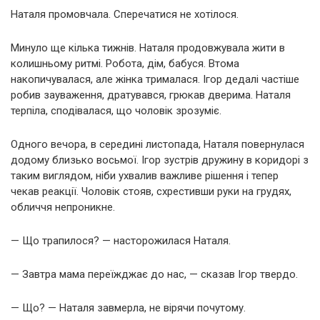
Наталя промовчала. Сперечатися не хотілося.
Минуло ще кілька тижнів. Наталя продовжувала жити в
колишньому ритмі. Робота, дім, бабуся. Втома
накопичувалася, але жінка трималася. Ігор дедалі частіше
робив зауваження, дратувався, грюкав дверима. Наталя
терпіла, сподівалася, що чоловік зрозуміє.
Одного вечора, в середині листопада, Наталя повернулася
додому близько восьмої. Ігор зустрів дружину в коридорі з
таким виглядом, ніби ухвалив важливе рішення і тепер
чекав реакції. Чоловік стояв, схрестивши руки на грудях,
обличчя непроникне.
— Що трапилося? — насторожилася Наталя.
— Завтра мама переїжджає до нас, — сказав Ігор твердо.
— Що? — Наталя завмерла, не вірячи почутому.