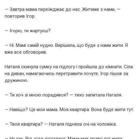
— Завтра мама переїжджає до нас. Житиме з нами, —
повторив Ігор.
— Ігорю, ти жартуєш?
— Ні. Мамі самій нудно. Вирішила, що буде з нами жити. Я
вже все обговорив.
Наталя скинула сумку на підлогу і пройшла до кімнати. Сіла
на диван, намагаючись перетравити почуте. Ігор пішов за
дружиною.
— Ти хоч зі мною порадився? — тихо запитала Наталя.
— Навіщо? Це моя мама. Моя квартира. Вона буде жити тут.
— Твоя квартира? — Наталя підняла очі на чоловіка.
— Ну так. Від діда дісталася. Мама має право тут жити.