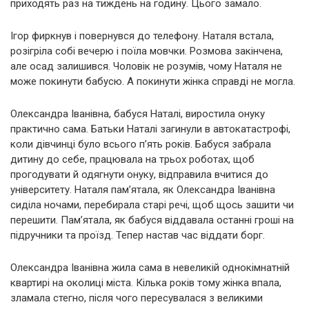
приходять раз на тиждень на годину. Цього замало.
Ігор фиркнув і повернувся до телефону. Наталя встала,
розігріла собі вечерю і поїла мовчки. Розмова закінчена,
але осад залишився. Чоловік не розумів, чому Наталя не
може покинути бабусю. А покинути жінка справді не могла.
Олександра Іванівна, бабуся Наталі, виростила онуку
практично сама. Батьки Наталі загинули в автокатастрофі,
коли дівчинці було всього п’ять років. Бабуся забрала
дитину до себе, працювала на трьох роботах, щоб
прогодувати й одягнути онуку, відправила вчитися до
університету. Наталя пам’ятала, як Олександра Іванівна
сиділа ночами, перебирала старі речі, щоб щось зашити чи
перешити. Пам’ятала, як бабуся віддавала останні гроші на
підручники та проїзд. Тепер настав час віддати борг.
Олександра Іванівна жила сама в невеликій однокімнатній
квартирі на околиці міста. Кілька років тому жінка впала,
зламала стегно, після чого пересувалася з великими