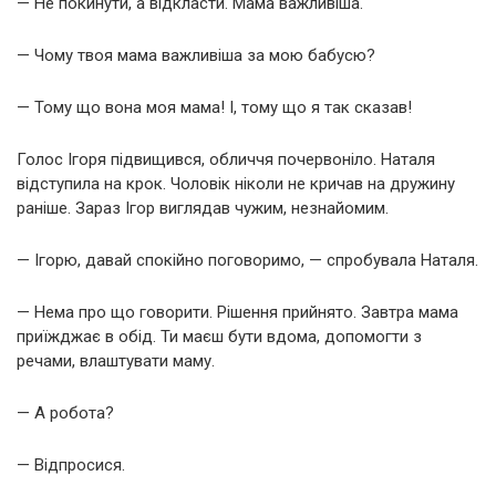
— Не покинути, а відкласти. Мама важливіша.
— Чому твоя мама важливіша за мою бабусю?
— Тому що вона моя мама! І, тому що я так сказав!
Голос Ігоря підвищився, обличчя почервоніло. Наталя
відступила на крок. Чоловік ніколи не кричав на дружину
раніше. Зараз Ігор виглядав чужим, незнайомим.
— Ігорю, давай спокійно поговоримо, — спробувала Наталя.
— Нема про що говорити. Рішення прийнято. Завтра мама
приїжджає в обід. Ти маєш бути вдома, допомогти з
речами, влаштувати маму.
— А робота?
— Відпросися.