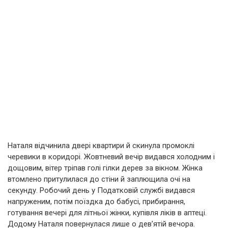
Наталя відчинила двері квартири й скинула промоклі
черевики в коридорі. Жовтневий вечір видався холодним і
дощовим, вітер тріпав голі гілки дерев за вікном. Жінка
втомлено притулилася до стіни й заплющила очі на
секунду. Робочий день у Податковій службі видався
напруженим, потім поїздка до бабусі, прибирання,
готування вечері для літньої жінки, купівля ліків в аптеці.
Додому Наталя повернулася лише о дев’ятій вечора.