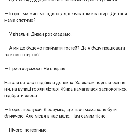
— Ігорю, ми живемо вдвох у двокімнатній квартирі. Де твоя
мама спатиме?
— У вітальні. Диван розкладемо.
— А ми де будемо приймати гостей? Де я буду працювати
за комп’ютером?
— Пристосуємося. Не вперше.
Наталя встала і підійшла до вікна. За склом чорніла осіння
ніч, на вулиці горіли ліхтарі. Жінка намагалася заспокоїтися,
підібрати слова.
— Ігорю, послухай. Я розумію, що твоя мама хоче бути
ближчою. Але місця в нас мало. Нам самим тісно.
— Нічого, потерпимо.