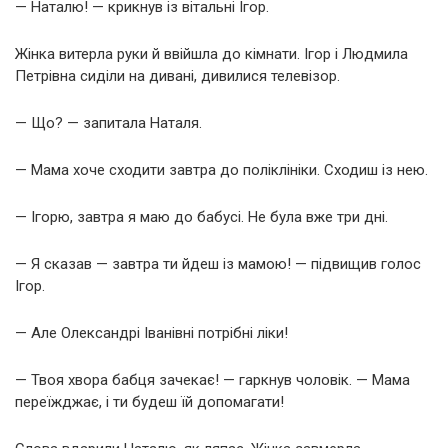
— Наталю! — крикнув із вітальні Ігор.
Жінка витерла руки й ввійшла до кімнати. Ігор і Людмила
Петрівна сиділи на дивані, дивилися телевізор.
— Що? — запитала Наталя.
— Мама хоче сходити завтра до поліклініки. Сходиш із нею.
— Ігорю, завтра я маю до бабусі. Не була вже три дні.
— Я сказав — завтра ти йдеш із мамою! — підвищив голос
Ігор.
— Але Олександрі Іванівні потрібні ліки!
— Твоя хвора бабця зачекає! — гаркнув чоловік. — Мама
переїжджає, і ти будеш їй допомагати!