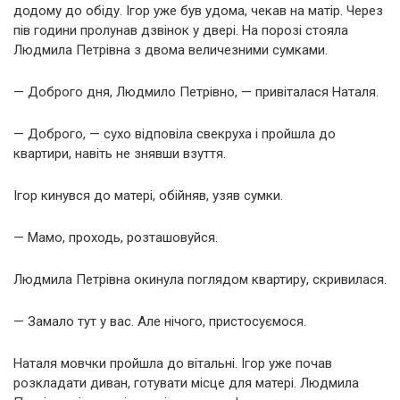
додому до обіду. Ігор уже був удома, чекав на матір. Через
пів години пролунав дзвінок у двері. На порозі стояла
Людмила Петрівна з двома величезними сумками.
— Доброго дня, Людмило Петрівно, — привіталася Наталя.
— Доброго, — сухо відповіла свекруха і пройшла до
квартири, навіть не знявши взуття.
Ігор кинувся до матері, обійняв, узяв сумки.
— Мамо, проходь, розташовуйся.
Людмила Петрівна окинула поглядом квартиру, скривилася.
— Замало тут у вас. Але нічого, пристосуємося.
Наталя мовчки пройшла до вітальні. Ігор уже почав
розкладати диван, готувати місце для матері. Людмила