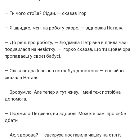
— Ти чого стоїш? Сідай, — сказав Ігор.
— Я швидко, мені на роботу скоро, — відповіла Наталя.
— До речі, про роботу, — Людмила Петрівна відпила чай і
подивилася на невістку. — Ігорко сказав, що ти щовечора
пропадаєш у своєї бабусі.
— Олександра Іванівна потребує допомоги, — спокійно
сказала Наталя.
— Зрозуміло. Але тепер я тут живу. І мені теж потрібна
допомога.
— Людмило Петрівно, ви здорові. Можете самі про себе
дбати.
— Ах, здорова? — свекруха поставила чашку на стіл із