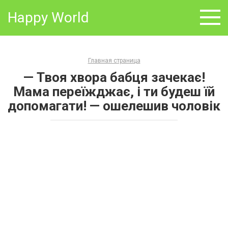
Skip
Happy World
to
content
Главная страница
— Твоя хвора бабця зачекає!
Мама переїжджає, і ти будеш їй
допомагати! — ошелешив чоловік