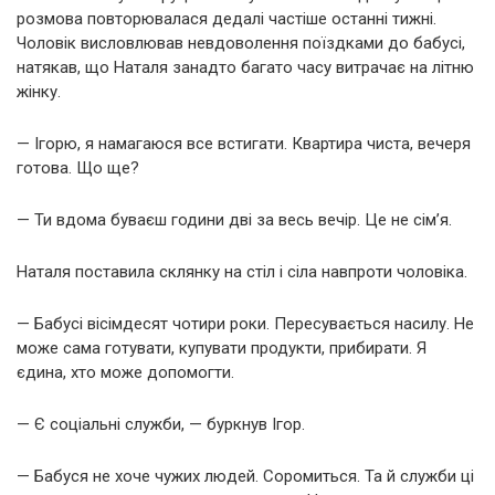
розмова повторювалася дедалі частіше останні тижні.
Чоловік висловлював невдоволення поїздками до бабусі,
натякав, що Наталя занадто багато часу витрачає на літню
жінку.
— Ігорю, я намагаюся все встигати. Квартира чиста, вечеря
готова. Що ще?
— Ти вдома буваєш години дві за весь вечір. Це не сім’я.
Наталя поставила склянку на стіл і сіла навпроти чоловіка.
— Бабусі вісімдесят чотири роки. Пересувається насилу. Не
може сама готувати, купувати продукти, прибирати. Я
єдина, хто може допомогти.
— Є соціальні служби, — буркнув Ігор.
— Бабуся не хоче чужих людей. Соромиться. Та й служби ці