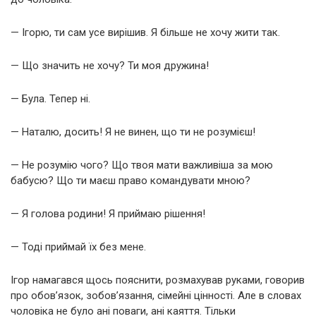
— Ігорю, ти сам усе вирішив. Я більше не хочу жити так.
— Що значить не хочу? Ти моя дружина!
— Була. Тепер ні.
— Наталю, досить! Я не винен, що ти не розумієш!
— Не розумію чого? Що твоя мати важливіша за мою
бабусю? Що ти маєш право командувати мною?
— Я голова родини! Я приймаю рішення!
— Тоді приймай їх без мене.
Ігор намагався щось пояснити, розмахував руками, говорив
про обов’язок, зобов’язання, сімейні цінності. Але в словах
чоловіка не було ані поваги, ані каяття. Тільки