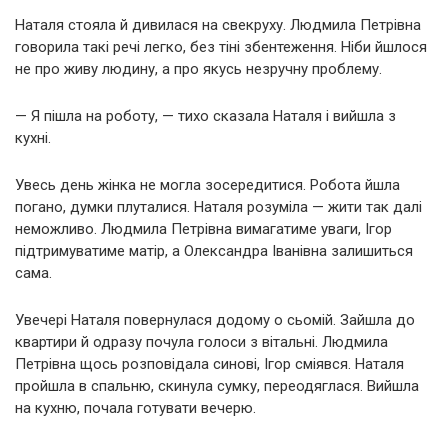
Наталя стояла й дивилася на свекруху. Людмила Петрівна
говорила такі речі легко, без тіні збентеження. Ніби йшлося
не про живу людину, а про якусь незручну проблему.
— Я пішла на роботу, — тихо сказала Наталя і вийшла з
кухні.
Увесь день жінка не могла зосередитися. Робота йшла
погано, думки плуталися. Наталя розуміла — жити так далі
неможливо. Людмила Петрівна вимагатиме уваги, Ігор
підтримуватиме матір, а Олександра Іванівна залишиться
сама.
Увечері Наталя повернулася додому о сьомій. Зайшла до
квартири й одразу почула голоси з вітальні. Людмила
Петрівна щось розповідала синові, Ігор сміявся. Наталя
пройшла в спальню, скинула сумку, переодяглася. Вийшла
на кухню, почала готувати вечерю.