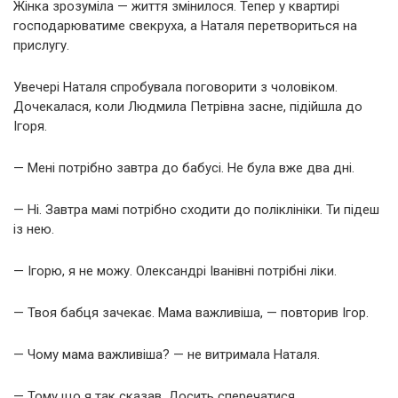
Жінка зрозуміла — життя змінилося. Тепер у квартирі
господарюватиме свекруха, а Наталя перетвориться на
прислугу.
Увечері Наталя спробувала поговорити з чоловіком.
Дочекалася, коли Людмила Петрівна засне, підійшла до
Ігоря.
— Мені потрібно завтра до бабусі. Не була вже два дні.
— Ні. Завтра мамі потрібно сходити до поліклініки. Ти підеш
із нею.
— Ігорю, я не можу. Олександрі Іванівні потрібні ліки.
— Твоя бабця зачекає. Мама важливіша, — повторив Ігор.
— Чому мама важливіша? — не витримала Наталя.
— Тому що я так сказав. Досить сперечатися.