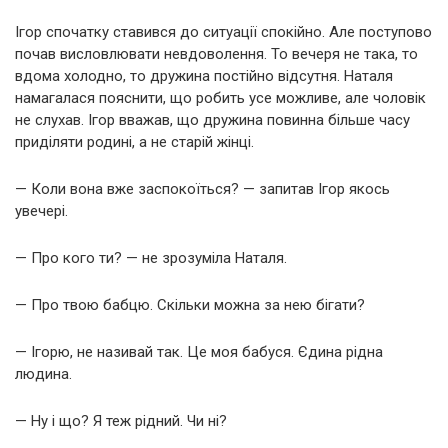
Ігор спочатку ставився до ситуації спокійно. Але поступово
почав висловлювати невдоволення. То вечеря не така, то
вдома холодно, то дружина постійно відсутня. Наталя
намагалася пояснити, що робить усе можливе, але чоловік
не слухав. Ігор вважав, що дружина повинна більше часу
приділяти родині, а не старій жінці.
— Коли вона вже заспокоїться? — запитав Ігор якось
увечері.
— Про кого ти? — не зрозуміла Наталя.
— Про твою бабцю. Скільки можна за нею бігати?
— Ігорю, не називай так. Це моя бабуся. Єдина рідна
людина.
— Ну і що? Я теж рідний. Чи ні?