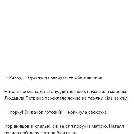
— Ранку, — буркнула свекруха, не обертаючись.
Наталя пройшла до столу, дістала хліб, намастила маслом.
Людмила Петрівна переклала яєчню на тарілку, сіла за стіл.
— Ігорку! Сніданок готовий! — крикнула свекруха.
Ігор вийшов зі спальні, сів за стіл поруч із матір’ю. Наталя
налила собі каву, встала біля вікна.