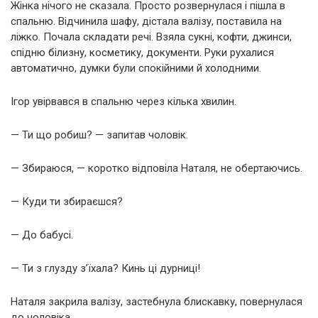
Жінка нічого не сказала. Просто розвернулася і пішла в
спальню. Відчинила шафу, дістала валізу, поставила на
ліжко. Почала складати речі. Взяла сукні, кофти, джинси,
спідню білизну, косметику, документи. Руки рухалися
автоматично, думки були спокійними й холодними.
Ігор увірвався в спальню через кілька хвилин.
— Ти що робиш? — запитав чоловік.
— Збираюся, — коротко відповіла Наталя, не обертаючись.
— Куди ти збираєшся?
— До бабусі.
— Ти з глузду з’їхала? Кинь ці дурниці!
Наталя закрила валізу, застебнула блискавку, повернулася
до чоловіка.