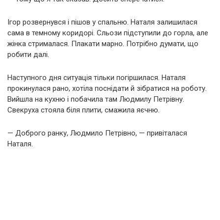
Ігор розвернувся і пішов у спальню. Наталя залишилася
сама в темному коридорі. Сльози підступили до горла, але
жінка стрималася. Плакати марно. Потрібно думати, що
робити далі.
Наступного дня ситуація тільки погіршилася. Наталя
прокинулася рано, хотіла поснідати й зібратися на роботу.
Вийшла на кухню і побачила там Людмилу Петрівну.
Свекруха стояла біля плити, смажила яєчню.
— Доброго ранку, Людмило Петрівно, — привіталася
Наталя.