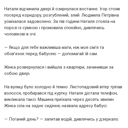
Наталя відчинила двері й озирнулася востаннє. Ігор стояв
посеред коридору, розгублений, злий. Людмила Петрівна
усміхалася задоволено. За пів години Наталя стояла на
порозі із сумкою і промовила спокійно, дивлячись
чоловікові в очі:
— Якщо для тебе важливіша мати, ніж моя сім’я та
обов’язок перед бабусею — допомагай їй сам.
Жінка розвернулася і вийшла з квартири, зачинивши за
собою двері.
На вулиці було холодно й темно. Листопадовий вітер тріпав
волосся, пробирався під куртку. Наталя дістала телефон,
викликала таксі. Машина приїхала через десять хвилин.
Жінка сіла на заднє сидіння, назвала адресу бабусі.
— Поганий день? — запитав водій, дивлячись у дзеркало.