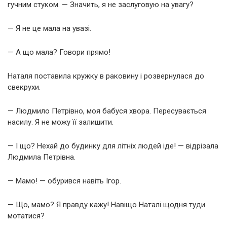
гучним стуком. — Значить, я не заслуговую на увагу?
— Я не це мала на увазі.
— А що мала? Говори прямо!
Наталя поставила кружку в раковину і розвернулася до
свекрухи.
— Людмило Петрівно, моя бабуся хвора. Пересувається
насилу. Я не можу її залишити.
— І що? Нехай до будинку для літніх людей іде! — відрізала
Людмила Петрівна.
— Мамо! — обурився навіть Ігор.
— Що, мамо? Я правду кажу! Навіщо Наталі щодня туди
мотатися?