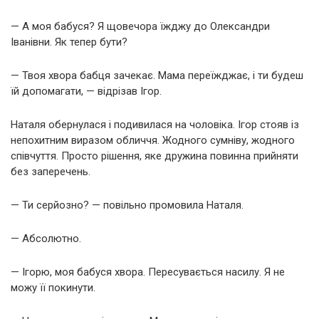
— А моя бабуся? Я щовечора їжджу до Олександри
Іванівни. Як тепер бути?
— Твоя хвора бабця зачекає. Мама переїжджає, і ти будеш
їй допомагати, — відрізав Ігор.
Наталя обернулася і подивилася на чоловіка. Ігор стояв із
непохитним виразом обличчя. Жодного сумніву, жодного
співчуття. Просто рішення, яке дружина повинна прийняти
без заперечень.
— Ти серйозно? — повільно промовила Наталя.
— Абсолютно.
— Ігорю, моя бабуся хвора. Пересувається насилу. Я не
можу її покинути.