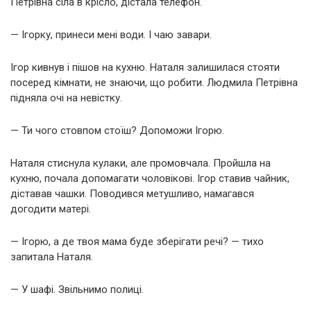
Петрівна сіла в крісло, дістала телефон.
— Ігорку, принеси мені води. І чаю завари.
Ігор кивнув і пішов на кухню. Наталя залишилася стояти
посеред кімнати, не знаючи, що робити. Людмила Петрівна
підняла очі на невістку.
— Ти чого стовпом стоїш? Допоможи Ігорю.
Наталя стиснула кулаки, але промовчала. Пройшла на
кухню, почала допомагати чоловікові. Ігор ставив чайник,
діставав чашки. Поводився метушливо, намагався
догодити матері.
— Ігорю, а де твоя мама буде зберігати речі? — тихо
запитала Наталя.
— У шафі. Звільнимо полиці.