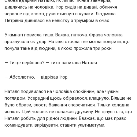
Слова вдарили Наталю, як ляпас. Жінка завмерла,
дивлячись на чоловіка. Ігор сидів на дивані, обличчя
червоне від злості, руки стиснуті в кулаки. Людмила
Петрівна дивилася на невістку з тріумфом в очах.
У кімнаті повисла тиша. Важка, гнітюча. Фраза чоловіка
прозвучала як удар. Наталя стояла і не могла повірити, що
почула таке від людини, з якою прожила три роки.
— Ти це серйозно? — тихо запитала Наталя.
— Абсолютно, — відрізав Ігор.
Наталя подивилася на чоловіка спокійним, але чужим
поглядом. Усередині щось обірвалося, клацнуло. Більше не
було образи, злості, бажання сперечатися. Тільки холодна
ясність. Цей чоловік не поважає дружину. Не цінує того, що
Наталя робить для рідної людини. Вважає, що має право
командувати, вирішувати, ставити ультиматуми.