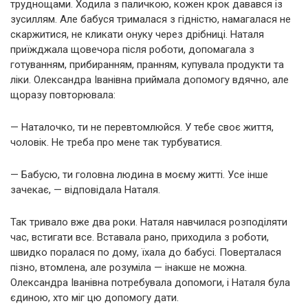
труднощами. Ходила з паличкою, кожен крок давався із
зусиллям. Але бабуся трималася з гідністю, намагалася не
скаржитися, не кликати онуку через дрібниці. Наталя
приїжджала щовечора після роботи, допомагала з
готуванням, прибиранням, пранням, купувала продукти та
ліки. Олександра Іванівна приймала допомогу вдячно, але
щоразу повторювала:
— Наталочко, ти не перевтомлюйся. У тебе своє життя,
чоловік. Не треба про мене так турбуватися.
— Бабусю, ти головна людина в моєму житті. Усе інше
зачекає, — відповідала Наталя.
Так тривало вже два роки. Наталя навчилася розподіляти
час, встигати все. Вставала рано, приходила з роботи,
швидко поралася по дому, їхала до бабусі. Поверталася
пізно, втомлена, але розуміла — інакше не можна.
Олександра Іванівна потребувала допомоги, і Наталя була
єдиною, хто міг цю допомогу дати.