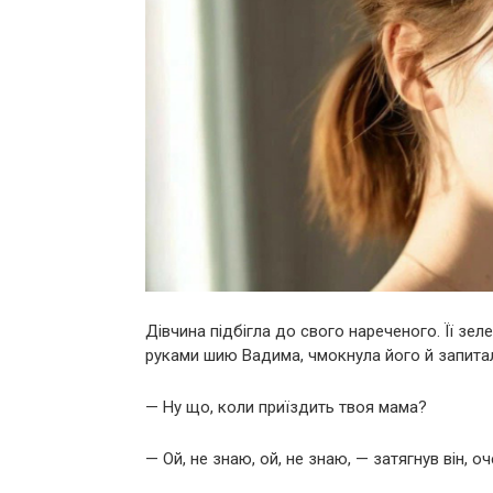
Дівчина підбігла до свого нареченого. Її зе
руками шию Вадима, чмокнула його й запита
— Ну що, коли приїздить твоя мама?
— Ой, не знаю, ой, не знаю, — затягнув він, о