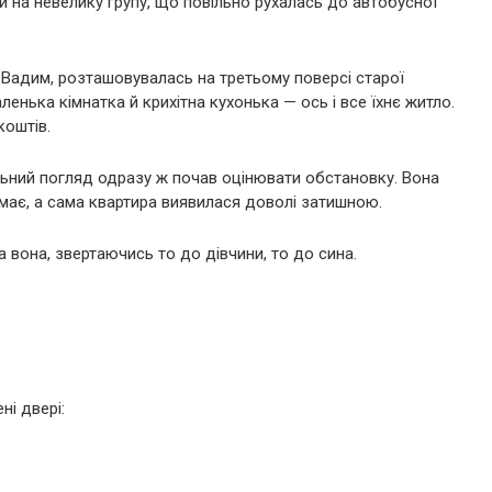
ги на невелику групу, що повільно рухалась до автобусної
 Вадим, розташовувалась на третьому поверсі старої
ленька кімнатка й крихітна кухонька — ось і все їхнє житло.
коштів.
ильний погляд одразу ж почав оцінювати обстановку. Вона
емає, а сама квартира виявилася доволі затишною.
 вона, звертаючись то до дівчини, то до сина.
ні двері: