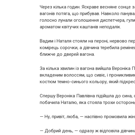
Через кілька годин. Яскраве весняне сонце 
вагонів потяга, що прибував. Навколо панув
голосно лунали оголошення диспетчера, гули 
ароматом квітучих каштанів неподалік.
Вадим і Наталя стояли на пероні, нервово пе
комірець сорочки, а дівчина теребила реміне
ближче до дверей вагона.
За кілька хвилин із вагона вийшла Вероніка П
вкладеним волоссям, що сивіє, і проникливи
костюм темно-синього кольору, який підкрес
Спершу Вероніка Павлівна підійшла до сина, 
побачила Наталю, яка стояла трохи осторонь
— Ну, привіт, люба, — наспівно промовила жінк
— Добрий день, — одразу ж відповіла дівчина