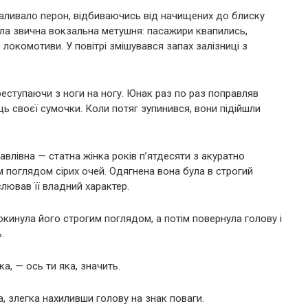
заливало перон, відбиваючись від начищених до блиску
ала звична вокзальна метушня: пасажири квапились,
локомотиви. У повітрі змішувався запах залізниці з
реступаючи з ноги на ногу. Юнак раз по раз поправляв
ць своєї сумочки. Коли потяг зупинився, вони підійшли
авлівна — статна жінка років п’ятдесяти з акуратно
м поглядом сірих очей. Одягнена вона була в строгий
лював її владний характер.
окинула його строгим поглядом, а потім повернула голову і
.
а, — ось ти яка, значить.
, злегка нахиливши голову на знак поваги.