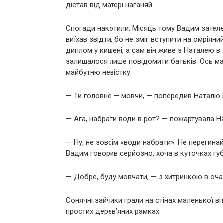
дістав від матері наганяй.
Спогади накотили. Місяць тому Вадим зателеф
виїхав звідти, бо не зміг вступити на омріян
диплом у кишені, а сам він живе з Наталею в 
залишалося лише повідомити батьків. Ось ма
майбутню невістку.
— Ти головне — мовчи, — попередив Наталю В
— Ага, набрати води в рот? — пожартувала Н
— Ну, не зовсім «води набрати». Не перегина
Вадим говорив серйозно, хоча в куточках губ
— Добре, буду мовчати, — з хитринкою в очах 
Сонячні зайчики грали на стінах маленької в
простих дерев’яних рамках.