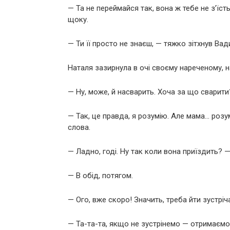
— Та не переймайся так, вона ж тебе не з’їс
щоку.
— Ти її просто не знаєш, — тяжко зітхнув Вад
Наталя зазирнула в очі своєму нареченому, 
— Ну, може, й насварить. Хоча за що сварит
— Так, це правда, я розумію. Але мама… розу
слова.
— Ладно, годі. Ну так коли вона приїздить? —
— В обід, потягом.
— Ого, вже скоро! Значить, треба йти зустріч
— Та-та-та, якщо не зустрінемо — отримаємо