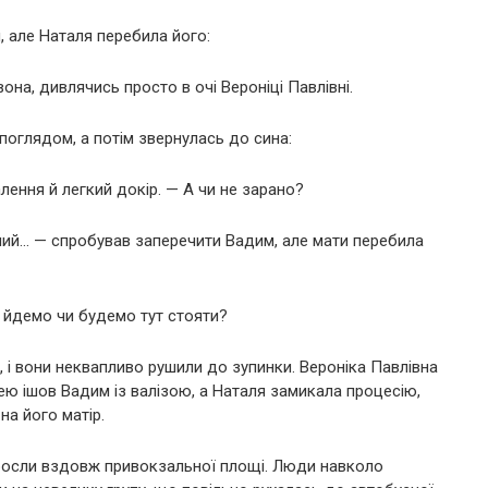
 але Наталя перебила його:
она, дивлячись просто в очі Вероніці Павлівні.
оглядом, а потім звернулась до сина:
лення й легкий докір. — А чи не зарано?
лий… — спробував заперечити Вадим, але мати перебила
о, йдемо чи будемо тут стояти?
, і вони неквапливо рушили до зупинки. Вероніка Павлівна
ею ішов Вадим із валізою, а Наталя замикала процесію,
на його матір.
 росли вздовж привокзальної площі. Люди навколо