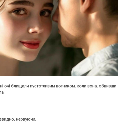
лені очі блищали пустотливим вогником, коли вона, обвивши
ла:
чевидно, нервуючи.