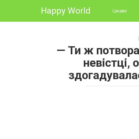
Skip
Happy World
to
Цікаве
content
— Ти ж потвора
невістці, 
здогадувала