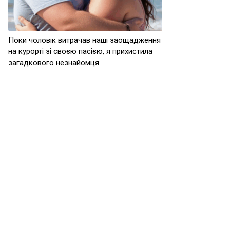
Поки чоловік витрачав наші заощадження
на курорті зі своєю пасією, я прихистила
загадкового незнайомця