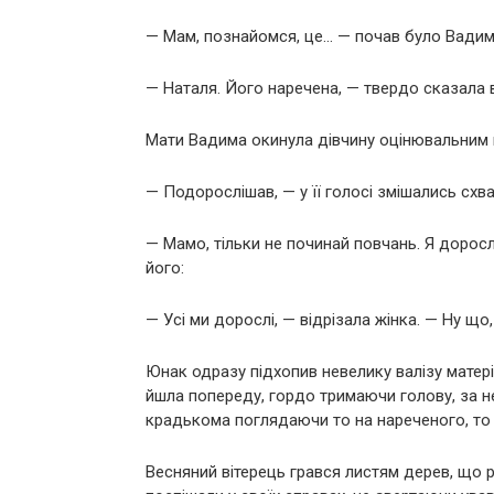
— Мам, познайомся, це… — почав було Вадим,
— Наталя. Його наречена, — твердо сказала в
Мати Вадима окинула дівчину оцінювальним п
— Подорослішав, — у її голосі змішались схва
— Мамо, тільки не починай повчань. Я дорос
його:
— Усі ми дорослі, — відрізала жінка. — Ну щ
Юнак одразу підхопив невелику валізу матері
йшла попереду, гордо тримаючи голову, за н
крадькома поглядаючи то на нареченого, то 
Весняний вітерець грався листям дерев, що