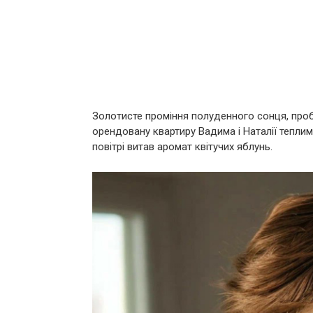
Золотисте проміння полуденного сонця, про
орендовану квартиру Вадима і Наталії теплим
повітрі витав аромат квітучих яблунь.