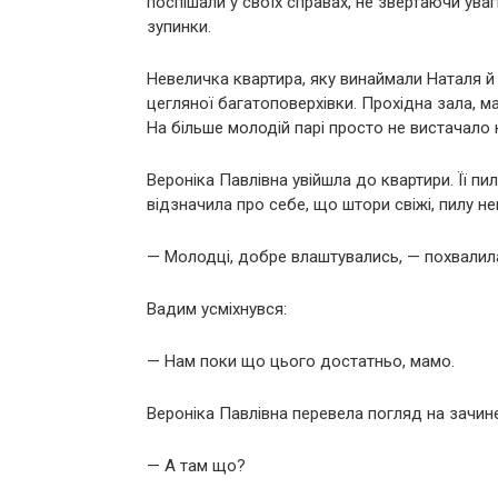
поспішали у своїх справах, не звертаючи ува
зупинки.
Невеличка квартира, яку винаймали Наталя й
цегляної багатоповерхівки. Прохідна зала, ма
На більше молодій парі просто не вистачало 
Вероніка Павлівна увійшла до квартири. Її п
відзначила про себе, що штори свіжі, пилу н
— Молодці, добре влаштувались, — похвалила
Вадим усміхнувся:
— Нам поки що цього достатньо, мамо.
Вероніка Павлівна перевела погляд на зачине
— А там що?