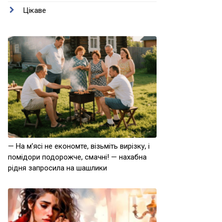
Цікаве
— На м’ясі не економте, візьміть вирізку, і
помідори подорожче, смачні! — нахабна
рідня запросила на шашлики