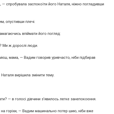
ть, — спробувала заспокоїти його Наталя, ніжно погладивши
им, опустивши плечі.
намагаючись впіймати його погляд:
и? Ми ж дорослі люди.
мієш, мама, — Вадим говорив уривчасто, ніби підбирав
 Наталя вирішила змінити тему.
ати? — в голосі дівчини з’явилось легке занепокоєння.
 на горіхи, — Вадим машинально потер шию, ніби вже