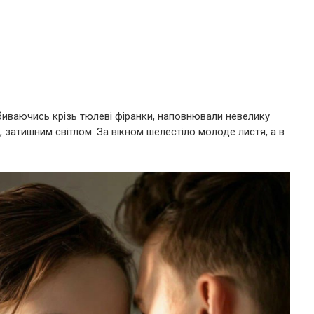
биваючись крізь тюлеві фіранки, наповнювали невелику
, затишним світлом. За вікном шелестіло молоде листя, а в