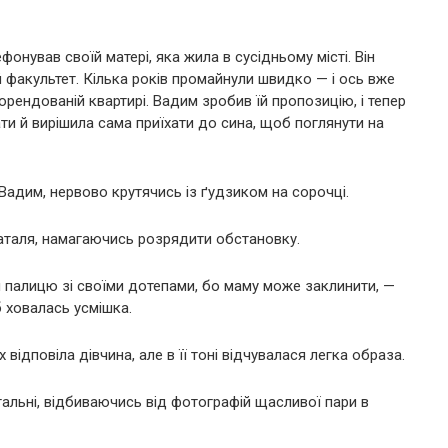
онував своїй матері, яка жила в сусідньому місті. Він
ий факультет. Кілька років промайнули швидко — і ось вже
орендованій квартирі. Вадим зробив їй пропозицію, і тепер
ти й вирішила сама приїхати до сина, щоб поглянути на
адим, нервово крутячись із ґудзиком на сорочці.
аталя, намагаючись розрядити обстановку.
й палицю зі своїми дотепами, бо маму може заклинити, —
 ховалась усмішка.
відповіла дівчина, але в її тоні відчувалася легка образа.
італьні, відбиваючись від фотографій щасливої пари в