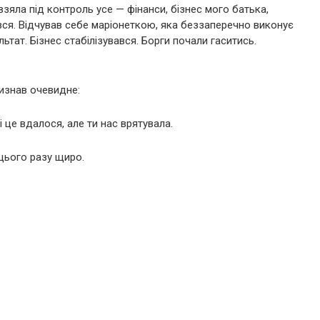
взяла під контроль усе — фінанси, бізнес мого батька,
вся. Відчував себе маріонеткою, яка беззаперечно виконує
льтат. Бізнес стабілізувався. Борги почали гаситись.
визнав очевидне:
і це вдалося, але ти нас врятувала.
 цього разу щиро.