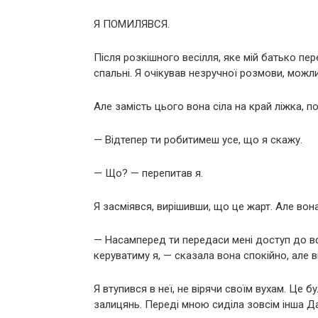
Я ПОМИЛЯВСЯ.
Після розкішного весілля, яке мій батько пе
спальні. Я очікував незручної розмови, можл
Але замість цього вона сіла на край ліжка, п
— Відтепер ти робитимеш усе, що я скажу.
— Що? — перепитав я.
Я засміявся, вирішивши, що це жарт. Але вона
— Насамперед ти передаси мені доступ до всі
керуватиму я, — сказала вона спокійно, але 
Я втупився в неї, не вірячи своїм вухам. Це бу
залицянь. Переді мною сиділа зовсім інша Да