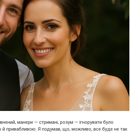
певнений, манери — стримані, розум — ігнорувати було
 й привабливою. Я подумав, що, можливо, все буде не так