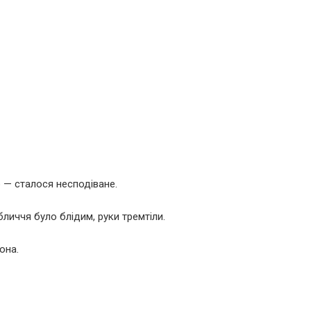
 — сталося несподіване.
бличчя було блідим, руки тремтіли.
она.