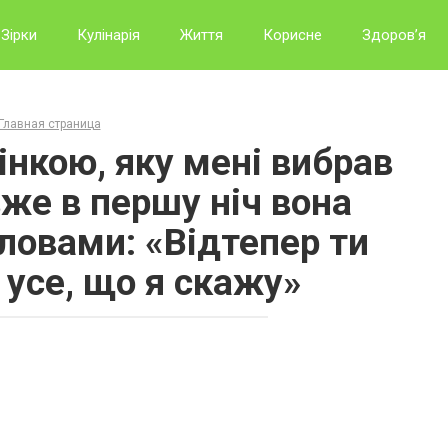
Зірки
Кулінарія
Життя
Корисне
Здоров’я
Главная страница
інкою, яку мені вибрав
вже в першу ніч вона
ловами: «Відтепер ти
усе, що я скажу»