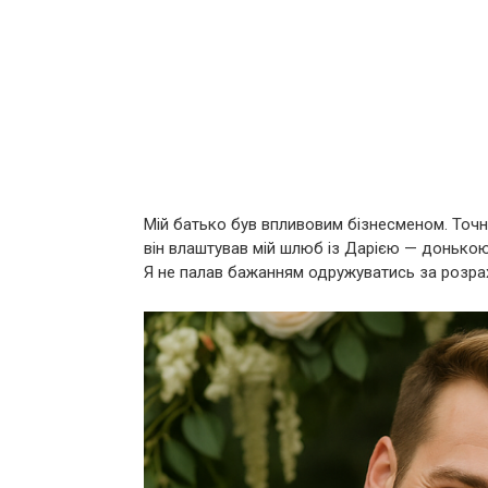
Мій батько був впливовим бізнесменом. Точніш
він влаштував мій шлюб із Дарією — донько
Я не палав бажанням одружуватись за розраху