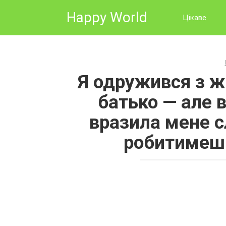
Skip
Happy World
to
Цікаве
content
Я одружився з ж
батько — але 
вразила мене с
робитимеш 