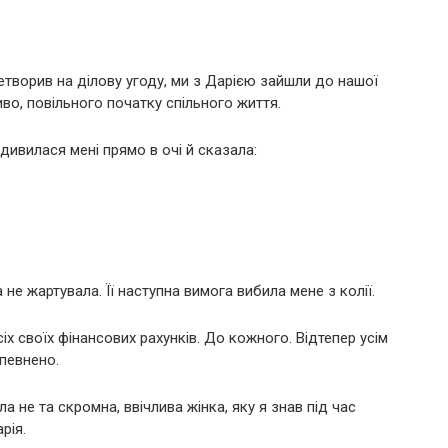
ретворив на ділову угоду, ми з Дарією зайшли до нашої
иво, повільного початку спільного життя.
одивилася мені прямо в очі й сказала:
 не жартувала. Її наступна вимога вибила мене з колії.
х своїх фінансових рахунків. До кожного. Відтепер усім
впевнено.
ла не та скромна, ввічлива жінка, яку я знав під час
рія.