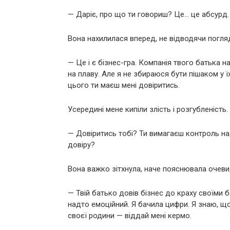
— Даріє, про що ти говориш? Це… це абсурд. 
Вона нахилилася вперед, не відводячи погля
— Це і є бізнес-гра. Компанія твого батька н
на плаву. Але я не збираюся бути пішаком у 
цього ти маєш мені довіритись.
Усередині мене кипіли злість і розгубленість.
— Довіритись тобі? Ти вимагаєш контроль на
довіру?
Вона важко зітхнула, наче пояснювала очеви
— Твій батько довів бізнес до краху своїми 
надто емоційний. Я бачила цифри. Я знаю, щ
своєї родини — віддай мені кермо.