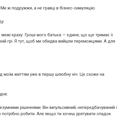
Ми ж подружжя, а не гравці в бізнес-симуляцію.
ду.
а межі краху. Гроші мого батька — єдине, що ще тримає її
їхній грі. Я тут, щоб ми обидва вийшли переможцями. А для
д моїм життям уже в першу шлюбну ніч. Це схоже на
дне.
безумними рішеннями. Він імпульсивний, непередбачуваний і
о потрібно робити. Але якщо ти хочеш урятувати спадок