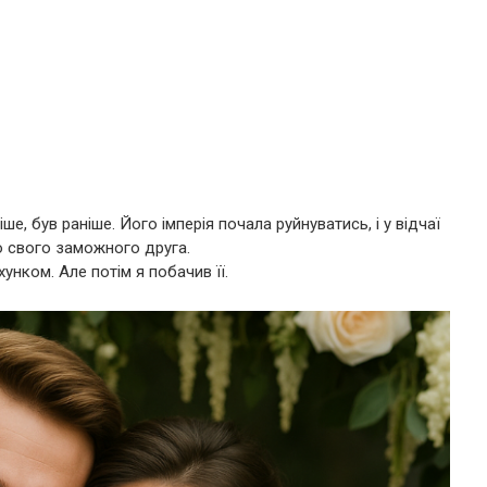
е, був раніше. Його імперія почала руйнуватись, і у відчаї
ю свого заможного друга.
нком. Але потім я побачив її.