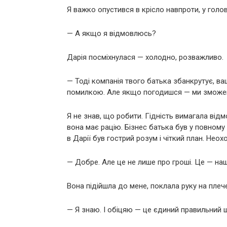
Я важко опустився в крісло навпроти, у голов
— А якщо я відмовлюсь?
Дарія посміхнулася — холодно, розважливо.
— Тоді компанія твого батька збанкрутує, в
помилкою. Але якщо погодишся — ми зможем
Я не знав, що робити. Гідність вимагала відм
вона має рацію. Бізнес батька був у повному 
в Дарії був гострий розум і чіткий план. Неох
— Добре. Але це не лише про гроші. Це — на
Вона підійшла до мене, поклала руку на плече
— Я знаю. І обіцяю — це єдиний правильний 