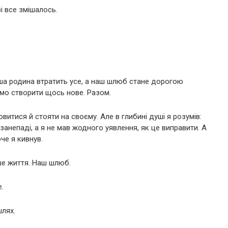
і все змішалось.
аша родина втратить усе, а наш шлюб стане дорогою
о створити щось нове. Разом.
овитися й стояти на своєму. Але в глибині душі я розумів:
занепаді, а я не мав жодного уявлення, як це виправити. А
оче я кивнув.
ше життя. Наш шлюб.
.
шлях.