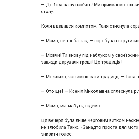
— До біса вашу пам’ять! Ми приймаємо тільк
столу.
Коля вдавився компотом. Таня стиснула серв
— Мамо, не треба так, — спробував втрутитись
— Мовчи! Ти знову під каблуком у своєї жінк
завжди дарували гроші! Це традиція!
— Можливо, час змінювати традиції, — Таня 
— Ото ще! — Ксенія Миколаївна сплеснула ру
— Мамо, ми, мабуть, підемо.
Ця вечеря була лише черговим витком нескін
не злюбила Таню. «Занадто проста для мого 
знизити голос.