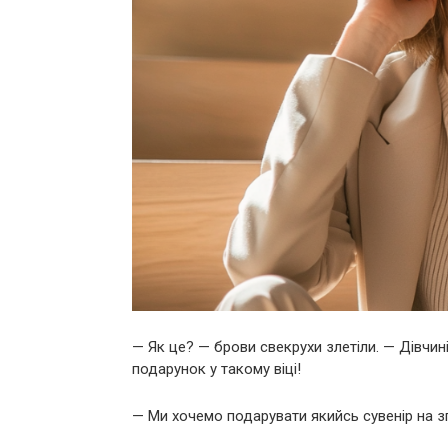
— Як це? — брови свекрухи злетіли. — Дівчи
подарунок у такому віці!
— Ми хочемо подарувати якийсь сувенір на з