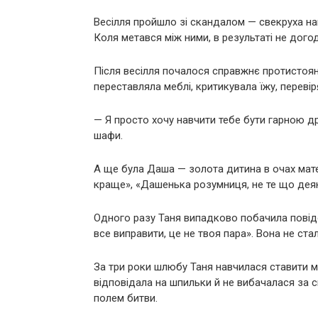
Весілля пройшло зі скандалом — свекруха нап
Коля метався між ними, в результаті не догод
Після весілля почалося справжнє протистояння
переставляла меблі, критикувала їжу, перевір
— Я просто хочу навчити тебе бути гарною д
шафи.
А ще була Даша — золота дитина в очах мате
краще», «Дашенька розумниця, не те що деяк
Одного разу Таня випадково побачила повідо
все виправити, це не твоя пара». Вона не ст
За три роки шлюбу Таня навчилася ставити ме
відповідала на шпильки й не вибачалася за с
полем битви.