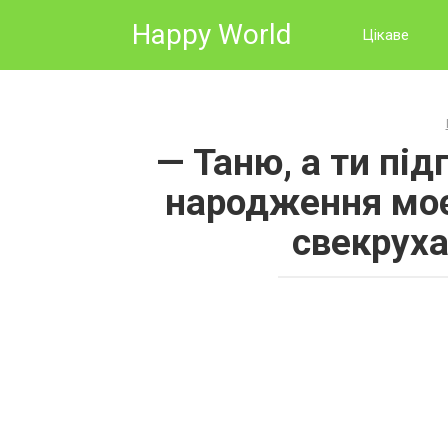
Skip
Happy World
to
Цікаве
content
— Таню, а ти під
народження моє
свекруха