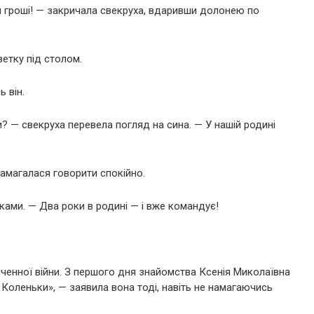
и гроші! — закричала свекруха, вдаривши долонею по
етку під столом.
 він.
и? — свекруха перевела погляд на сина. — У нашій родині
намагалася говорити спокійно.
ками. — Два роки в родині — і вже командує!
ченної війни. З першого дня знайомства Ксенія Миколаївна
Коленьки», — заявила вона тоді, навіть не намагаючись