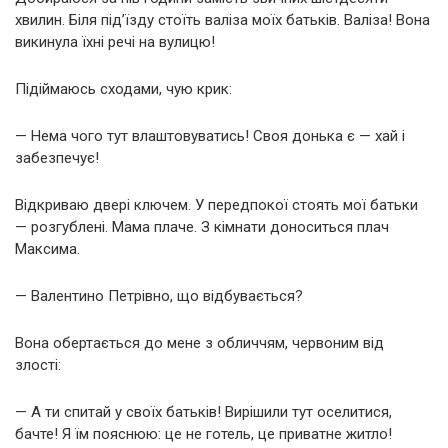
хвилин. Біля під’їзду стоїть валіза моїх батьків. Валіза! Вона
викинула їхні речі на вулицю!
Підіймаюсь сходами, чую крик:
— Нема чого тут влаштовуватись! Своя донька є — хай і
забезпечує!
Відкриваю двері ключем. У передпокої стоять мої батьки
— розгублені. Мама плаче. З кімнати доноситься плач
Максима.
— Валентино Петрівно, що відбувається?
Вона обертається до мене з обличчям, червоним від
злості:
— А ти спитай у своїх батьків! Вирішили тут оселитися,
бачте! Я їм пояснюю: це не готель, це приватне житло!