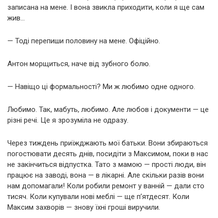
записана на мене. І вона звикла приходити, коли я ще сам
жив…
— Тоді перепиши половину на мене. Офіційно.
Антон морщиться, наче від зубного болю.
— Навіщо ці формальності? Ми ж любимо одне одного.
Любимо. Так, мабуть, любимо. Але любов і документи — це
різні речі. Це я зрозуміла не одразу.
Через тиждень приїжджають мої батьки. Вони збираються
погостювати десять днів, посидіти з Максимом, поки в нас
не закінчиться відпустка. Тато з мамою — прості люди, він
працює на заводі, вона — в лікарні. Але скільки разів вони
нам допомагали! Коли робили ремонт у ванній — дали сто
тисяч. Коли купували нові меблі — ще п’ятдесят. Коли
Максим захворів — знову їхні гроші виручили.