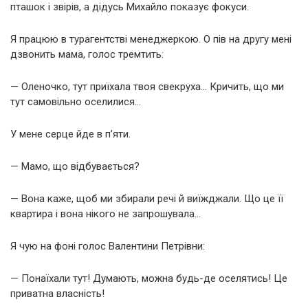
пташок і звірів, а дідусь Михайло показує фокуси.
Я працюю в турагентстві менеджеркою. О пів на другу мені
дзвонить мама, голос тремтить:
— Оленочко, тут приїхала твоя свекруха… Кричить, що ми
тут самовільно оселилися…
У мене серце йде в п’яти.
— Мамо, що відбувається?
— Вона каже, щоб ми збирали речі й виїжджали. Що це її
квартира і вона нікого не запрошувала…
Я чую на фоні голос Валентини Петрівни:
— Понаїхали тут! Думають, можна будь-де оселятись! Це
приватна власність!