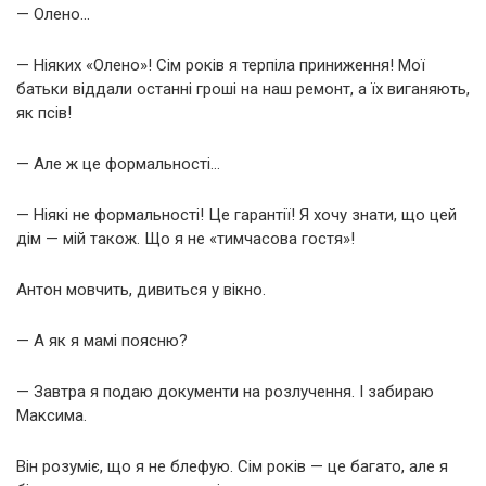
— Олено…
— Ніяких «Олено»! Сім років я терпіла приниження! Мої
батьки віддали останні гроші на наш ремонт, а їх виганяють,
як псів!
— Але ж це формальності…
— Ніякі не формальності! Це гарантії! Я хочу знати, що цей
дім — мій також. Що я не «тимчасова гостя»!
Антон мовчить, дивиться у вікно.
— А як я мамі поясню?
— Завтра я подаю документи на розлучення. І забираю
Максима.
Він розуміє, що я не блефую. Сім років — це багато, але я