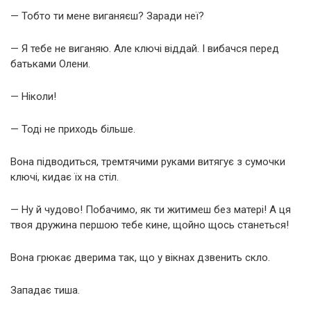
— Тобто ти мене виганяєш? Заради неї?
— Я тебе не виганяю. Але ключі віддай. І вибачся перед
батьками Олени.
— Ніколи!
— Тоді не приходь більше.
Вона підводиться, тремтячими руками витягує з сумочки
ключі, кидає їх на стіл.
— Ну й чудово! Побачимо, як ти житимеш без матері! А ця
твоя дружина першою тебе кине, щойно щось станеться!
Вона грюкає дверима так, що у вікнах дзвенить скло.
Западає тиша.