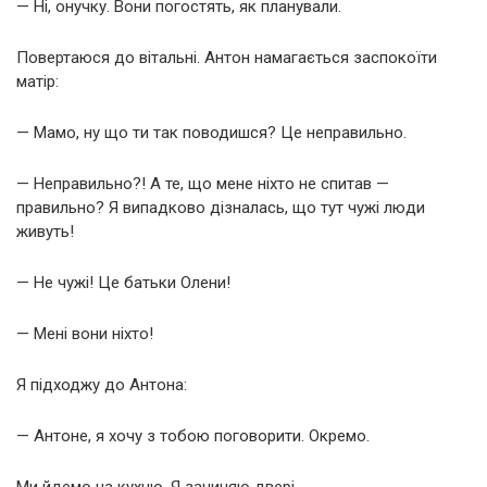
— Ні, онучку. Вони погостять, як планували.
Повертаюся до вітальні. Антон намагається заспокоїти
матір:
— Мамо, ну що ти так поводишся? Це неправильно.
— Неправильно?! А те, що мене ніхто не спитав —
правильно? Я випадково дізналась, що тут чужі люди
живуть!
— Не чужі! Це батьки Олени!
— Мені вони ніхто!
Я підходжу до Антона:
— Антоне, я хочу з тобою поговорити. Окремо.
Ми йдемо на кухню. Я зачиняю двері.