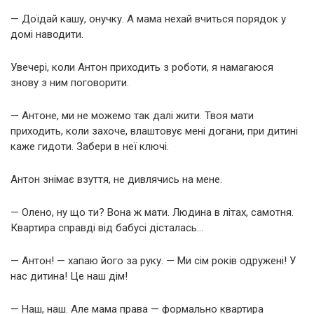
— Доїдай кашу, онучку. А мама нехай вчиться порядок у
домі наводити.
Увечері, коли Антон приходить з роботи, я намагаюся
знову з ним поговорити.
— Антоне, ми не можемо так далі жити. Твоя мати
приходить, коли захоче, влаштовує мені догани, при дитині
каже гидоти. Забери в неї ключі.
Антон знімає взуття, не дивлячись на мене.
— Олено, ну що ти? Вона ж мати. Людина в літах, самотня.
Квартира справді від бабусі дісталась…
— Антон! — хапаю його за руку. — Ми сім років одружені! У
нас дитина! Це наш дім!
— Наш, наш. Але мама права — формально квартира