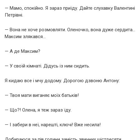
— Мамо, спокійно. Я зараз приїду. Дайте слухавку Валентині
Петрівні.
— Вона не хоче розмовляти. Оленочко, вона дуже сердита…
Максим злякався…
— А де Максим?
— У своїй кімнаті. Дідусь із ним сидить.
Я кидаю все і мчу додому. Дорогою дзвоню Антону:
— Твоя мати виганяє моїх батьків!
— Що?! Олена, я теж зараз їду.
— І забери в неї, нарешті, ключі! Вже несила!
Добираюся за пів години замість звичних шістдесяти