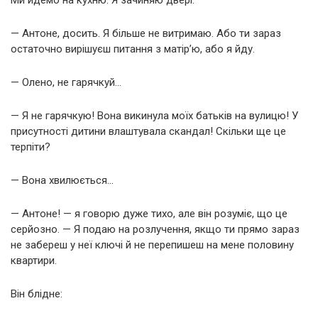
— Антоне, досить. Я більше не витримаю. Або ти зараз
остаточно вирішуєш питання з матір’ю, або я йду.
— Олено, не гарячкуй…
— Я не гарячкую! Вона викинула моїх батьків на вулицю! У
присутності дитини влаштувала скандал! Скільки ще це
терпіти?
— Вона хвилюється…
— Антоне! — я говорю дуже тихо, але він розуміє, що це
серйозно. — Я подаю на розлучення, якщо ти прямо зараз
не забереш у неї ключі й не перепишеш на мене половину
квартири.
Він блідне: