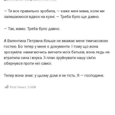
— Ти все правильно зробила, — каже мені мама, коли ми
залишаємося вдвох на кухні. — Треба було ще давно.
— Так, мамо. Треба було давно.
А Валентина Петрівна більше не вважає мене тимчасовою
гостею. Бо тепер у мене є документи. І тому що вона
зрозуміла: намагаючись вигнати моїх батьків, вона ледь не
втратила сина і внука. Її план зруйнувати нашу сім’ю
обернувся проти неї самої.
Тепер вона знає: у цьому домі я не гість. Я — господиня.
Post Views:
3 608