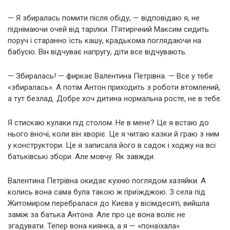
— Я збиралась помити після обіду, — відповідаю я, не
піднімаючи очей від тарілки. П’ятирічний Максим сидить
поруч і старанно їсть кашу, крадькома поглядаючи на
бабусю. Він відчуває напругу, діти все відчувають.
— Збиралась! — фиркає Валентина Петрівна. — Все у тебе
«збиралась». А потім Антон приходить з роботи втомлений,
а тут безлад. Добре хоч дитина нормальна росте, не в тебе.
Я стискаю кулаки під столом. Не в мене? Це я встаю до
нього вночі, коли він хворіє. Це я читаю казки й граю з ним
у конструктори. Це я записала його в садок і ходжу на всі
батьківські збори. Але мовчу. Як завжди.
Валентина Петрівна окидає кухню поглядом хазяйки. А
колись вона сама була такою ж приїжджою. З села під
Житомиром перебралася до Києва у вісімдесяті, вийшла
заміж за батька Антона. Але про це вона воліє не
згадувати. Тепер вона киянка, а я — «понаїхала»