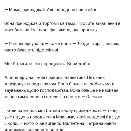
— Мамо, приїжджай. Але поводься пристойно.
Вона приїжджає з тортом і квітами. Просить вибачення в
моїх батьків. Нещиро, фальшиво, але просить.
— Я перенервувала, — каже вона. — Люди старші, знаєш,
часто бувають підозріливі.
Мої батьки, звісно, прощають. Вони добрі.
Але тепер у нас нові правила. Валентина Петрівна
телефонує перед візитом. Вона більше не робить мені
зауважень щодо господарства. Вона більше не називає
мене «тимчасовою гостею», а просто — Оленою.
І коли за місяць мої батьки знову приїжджають — тепер
уже на день народження Максима, який невдовзі йде до
школи, — ніхто їх не виганяє. Валентина Петрівна навіть
допомагає накривати на стіл.