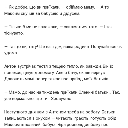
— Як добре, що ви приїхали, — обіймаю маму. — А то
Максим скучив за бабусею й дідусем.
— Тільки б ми не заважали, — хвилюється тато. — І так
тіснувато…
— Та що ви, тату! Це наш дім, наша родина. Почувайтеся як
удома.
Антон зустрічає тестя з тещею тепло, як завжди. Він їх
поважає, цінує допомогу. Але я бачу, як він нервує.
Дзвонить мамі, попереджає про приїзд моїх батьків.
— Мамо, до нас на тиждень приїхали Оленині батьки… Так,
усе нормально, що ти… Зрозуміло.
Наступного дня нам з Антоном треба на роботу. Батьки
залишаються з онуком — читають, грають, готують обід.
Максим щасливий: бабуся Віра розповідає йому про