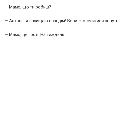
— Мамо, що ти робиш?
— Антоне, я захищаю наш дім! Вони ж оселитися хочуть!
— Мамо, це гості. На тиждень.