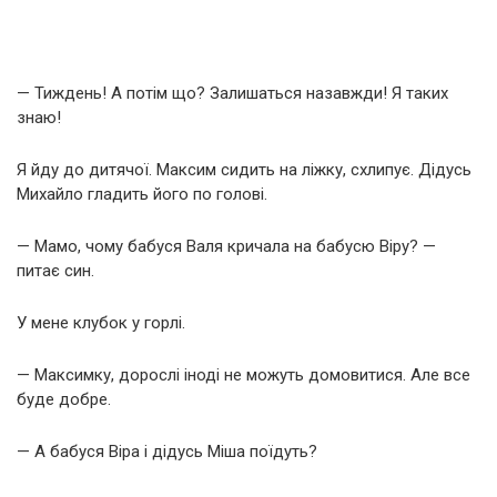
— Тиждень! А потім що? Залишаться назавжди! Я таких
знаю!
Я йду до дитячої. Максим сидить на ліжку, схлипує. Дідусь
Михайло гладить його по голові.
— Мамо, чому бабуся Валя кричала на бабусю Віру? —
питає син.
У мене клубок у горлі.
— Максимку, дорослі іноді не можуть домовитися. Але все
буде добре.
— А бабуся Віра і дідусь Міша поїдуть?