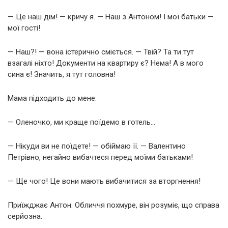
— Це наш дім! — кричу я. — Наш з Антоном! І мої батьки —
мої гості!
— Наш?! — вона істерично сміється. — Твій? Та ти тут
взагалі ніхто! Документи на квартиру є? Нема! А в мого
сина є! Значить, я тут головна!
Мама підходить до мене:
— Оленочко, ми краще поїдемо в готель…
— Нікуди ви не поїдете! — обіймаю її. — Валентино
Петрівно, негайно вибачтеся перед моїми батьками!
— Ще чого! Це вони мають вибачитися за вторгнення!
Приїжджає Антон. Обличчя похмуре, він розуміє, що справа
серйозна.