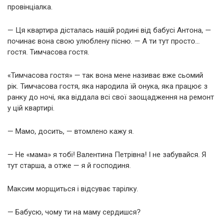
провінціалка.
— Ця квартира дісталась нашій родині від бабусі Антона, —
починає вона свою улюблену пісню. — А ти тут просто…
гостя. Тимчасова гостя.
«Тимчасова гостя» — так вона мене називає вже сьомий
рік. Тимчасова гостя, яка народила їй онука, яка працює з
ранку до ночі, яка віддала всі свої заощадження на ремонт
у цій квартирі.
— Мамо, досить, — втомлено кажу я.
— Не «мама» я тобі! Валентина Петрівна! І не забувайся. Я
тут старша, а отже — я й господиня.
Максим морщиться і відсуває тарілку.
— Бабусю, чому ти на маму сердишся?