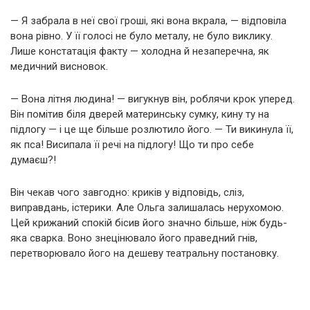
— Я забрала в неї свої гроші, які вона вкрала, — відповіла
вона рівно. У її голосі не було металу, не було виклику.
Лише констатація факту — холодна й незаперечна, як
медичний висновок.
— Вона літня людина! — вигукнув він, роблячи крок уперед.
Він помітив біля дверей материнську сумку, кину ту на
підлогу — і це ще більше розлютило його. — Ти викинула її,
як пса! Висипала її речі на підлогу! Що ти про себе
думаєш?!
Він чекав чого завгодно: криків у відповідь, сліз,
виправдань, істерики. Але Ольга залишалась нерухомою.
Цей крижаний спокій бісив його значно більше, ніж будь-
яка сварка. Воно знецінювало його праведний гнів,
перетворювало його на дешеву театральну постановку.