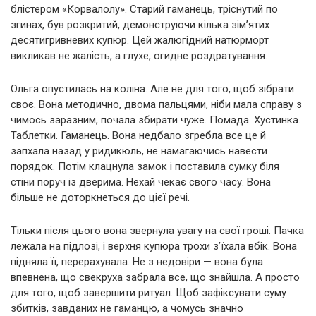
блістером «Корвалолу». Старий гаманець, тріснутий по
згинах, був розкритий, демонструючи кілька зім’ятих
десятигривневих купюр. Цей жалюгідний натюрморт
викликав не жалість, а глухе, огидне роздратування.
Ольга опустилась на коліна. Але не для того, щоб зібрати
своє. Вона методично, двома пальцями, ніби мала справу з
чимось заразним, почала збирати чуже. Помада. Хустинка.
Таблетки. Гаманець. Вона недбало згребла все це й
запхала назад у ридикюль, не намагаючись навести
порядок. Потім клацнула замок і поставила сумку біля
стіни поруч із дверима. Нехай чекає свого часу. Вона
більше не доторкнеться до цієї речі.
Тільки після цього вона звернула увагу на свої гроші. Пачка
лежала на підлозі, і верхня купюра трохи з’їхала вбік. Вона
підняла її, перерахувала. Не з недовіри — вона була
впевнена, що свекруха забрала все, що знайшла. А просто
для того, щоб завершити ритуал. Щоб зафіксувати суму
збитків, завданих не гаманцю, а чомусь значно