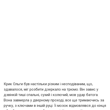
Крик Ольги був настільки різким і несподіваним, що,
здавалося, міг розбити дзеркало на трюмо. Він завис у
дзвінкій тиші спальні, сухий і колючий, мов удар батога.
Вона завмерла у дверному проході, все ще тримаючись за
ручку, з ключами в іншій руці. Її мозок відмовлявся до кінця