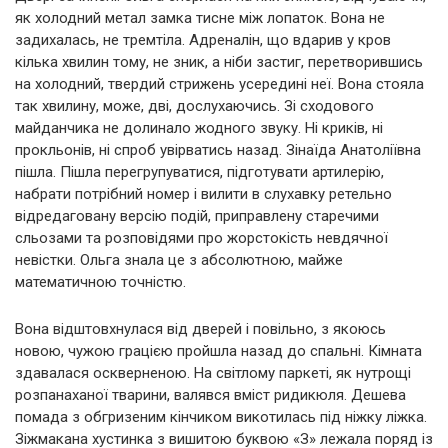
як холодний метал замка тисне між лопаток. Вона не
задихалась, не тремтіла. Адреналін, що вдарив у кров
кілька хвилин тому, не зник, а ніби застиг, перетворившись
на холодний, твердий стрижень усередині неї. Вона стояла
так хвилину, може, дві, дослухаючись. Зі сходового
майданчика не долинало жодного звуку. Ні криків, ні
прокльонів, ні спроб увірватись назад. Зінаїда Анатоліївна
пішла. Пішла перегрупуватися, підготувати артилерію,
набрати потрібний номер і вилити в слухавку ретельно
відредаговану версію подій, приправлену старечими
сльозами та розповідями про жорстокість невдячної
невістки. Ольга знала це з абсолютною, майже
математичною точністю.
Вона відштовхнулася від дверей і повільно, з якоюсь
новою, чужою грацією пройшла назад до спальні. Кімната
здавалася оскверненою. На світлому паркеті, як нутрощі
розпанаханої тварини, валявся вміст ридикюля. Дешева
помада з обгризеним кінчиком викотилась під ніжку ліжка.
Зіжмакана хустинка з вишитою буквою «З» лежала поряд із