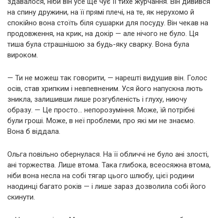
здавалося, ніби він усе ще чує її тихе журчання. Він дивився
на спину дружини, на її прямі плечі, на те, як нерухомо й
спокійно вона стоїть біля сушарки для посуду. Він чекав на
продовження, на крик, на докір — але нічого не було. Ця
тиша була страшнішою за будь-яку сварку. Вона була
вироком.
— Ти не можеш так говорити, — нарешті видушив він. Голос
осів, став хрипким і невпевненим. Уся його напускна лють
зникла, залишивши лише розгубленість і глуху, ниючу
образу. — Це просто… непорозуміння. Може, їй потрібні
були гроші. Може, в неї проблеми, про які ми не знаємо.
Вона б віддала.
Ольга повільно обернулася. На її обличчі не було ані злості,
ані торжества. Лише втома. Така глибока, всеосяжна втома,
ніби вона несла на собі тягар цього шлюбу, цієї родини
наодинці багато років — і лише зараз дозволила собі його
скинути.