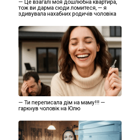
— Це взагалі моя дошлюбна квартира,
тож ви дарма сюди ломитеся, — я
здивувала нахабних родичів чоловіка
— Ти переписала дім на маму!!! —
гаркнув чоловік на Юлю