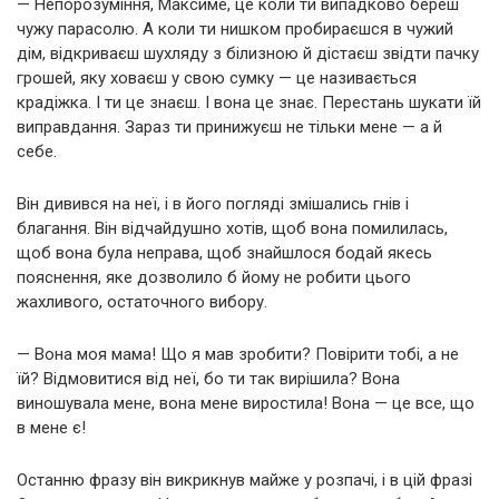
— Непорозуміння, Максиме, це коли ти випадково береш
чужу парасолю. А коли ти нишком пробираєшся в чужий
дім, відкриваєш шухляду з білизною й дістаєш звідти пачку
грошей, яку ховаєш у свою сумку — це називається
крадіжка. І ти це знаєш. І вона це знає. Перестань шукати їй
виправдання. Зараз ти принижуєш не тільки мене — а й
себе.
Він дивився на неї, і в його погляді змішались гнів і
благання. Він відчайдушно хотів, щоб вона помилилась,
щоб вона була неправа, щоб знайшлося бодай якесь
пояснення, яке дозволило б йому не робити цього
жахливого, остаточного вибору.
— Вона моя мама! Що я мав зробити? Повірити тобі, а не
їй? Відмовитися від неї, бо ти так вирішила? Вона
виношувала мене, вона мене виростила! Вона — це все, що
в мене є!
Останню фразу він викрикнув майже у розпачі, і в цій фразі