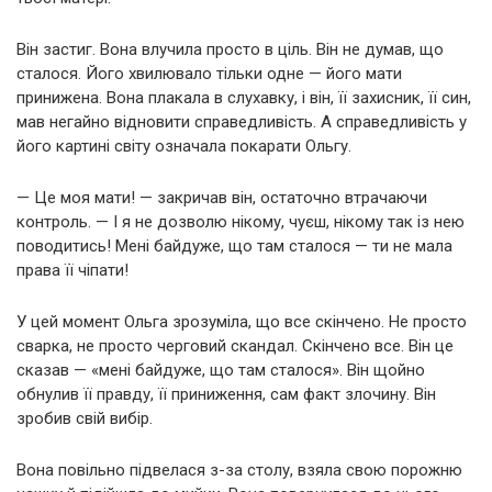
Він застиг. Вона влучила просто в ціль. Він не думав, що
сталося. Його хвилювало тільки одне — його мати
принижена. Вона плакала в слухавку, і він, її захисник, її син,
мав негайно відновити справедливість. А справедливість у
його картині світу означала покарати Ольгу.
— Це моя мати! — закричав він, остаточно втрачаючи
контроль. — І я не дозволю нікому, чуєш, нікому так із нею
поводитись! Мені байдуже, що там сталося — ти не мала
права її чіпати!
У цей момент Ольга зрозуміла, що все скінчено. Не просто
сварка, не просто черговий скандал. Скінчено все. Він це
сказав — «мені байдуже, що там сталося». Він щойно
обнулив її правду, її приниження, сам факт злочину. Він
зробив свій вибір.
Вона повільно підвелася з-за столу, взяла свою порожню