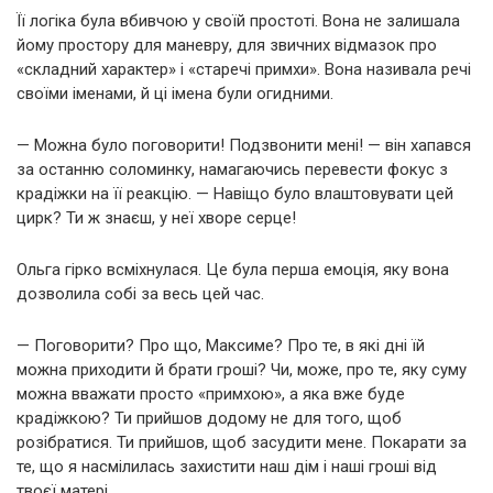
Її логіка була вбивчою у своїй простоті. Вона не залишала
йому простору для маневру, для звичних відмазок про
«складний характер» і «старечі примхи». Вона називала речі
своїми іменами, й ці імена були огидними.
— Можна було поговорити! Подзвонити мені! — він хапався
за останню соломинку, намагаючись перевести фокус з
крадіжки на її реакцію. — Навіщо було влаштовувати цей
цирк? Ти ж знаєш, у неї хворе серце!
Ольга гірко всміхнулася. Це була перша емоція, яку вона
дозволила собі за весь цей час.
— Поговорити? Про що, Максиме? Про те, в які дні їй
можна приходити й брати гроші? Чи, може, про те, яку суму
можна вважати просто «примхою», а яка вже буде
крадіжкою? Ти прийшов додому не для того, щоб
розібратися. Ти прийшов, щоб засудити мене. Покарати за
те, що я насмілилась захистити наш дім і наші гроші від
твоєї матері.