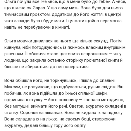
Ольга почула все. Не «все, що в мене було до тебе». А «все,
що в мене є». Зараз. У цю саму мить. Вона була для нього
тимчасовим проєктом, додатком до його життя, в центрі
якої завжди була і буде мати. І ця мати щойно перемогла,
навіть не перебуваючи в кімнаті.
Ольга мовчки дивилася на нього ще кілька секунд. Потім
кивнула, ніби погоджуючись із якимось власним внутрішнім
рішенням. Її обличчя стало цілковито непроникним — як у
людини, що закрила останню сторінку прочитаної книги й
більше не збирається до неї повертатися.
Вона обійшла його, не торкнувшись, і пішла до спальні.
Максим, не розуміючи, що відбувається, рушив слідом. Він
побачив, як вона підійшла до їхньої спільної шафи,
відчинила її стулку — його половину — і почала методично,
без метушні, виймати його речі. Светри, акуратно складені в
стопку. Сорочки на вішалках. Вона не кидала їх на підлогу.
Вона складала їх на ліжко, на своєму боці, створюючи
акуратну, дедалі більшу гору його одягу.