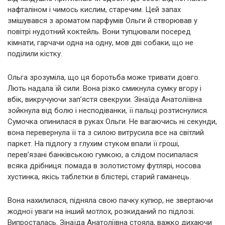
нафталіном і чимось кислим, старечим. Цей запах
змішувався з ароматом парфумів Ольги й створював у
повітрі нудотний коктейль. Вони тупцювали посеред
кімнати, гарчачи одна на одну, мов дві собаки, що не
поділили кістку.
Ольга зрозуміла, що ця боротьба може тривати довго.
Лють надала їй сили. Вона різко смикнула сумку вгору і
вбік, викручуючи зап’ястя свекрухи. Зінаїда Анатоліївна
зойкнула від болю і несподіванки, її пальці розтиснулися.
Сумочка опинилася в руках Ольги. Не вагаючись ні секунди,
вона перевернула її та з силою витрусила все на світлий
паркет. На підлогу з глухим стуком впали її гроші,
перев’язані банківською гумкою, а слідом посипалася
всяка дрібниця: помада в золотистому футлярі, носова
хустинка, якісь таблетки в блістері, старий гаманець.
Вона нахилилася, підняла свою пачку купюр, не звертаючи
жодної уваги на інший мотлох, розкиданий по підлозі.
Випросталась. Зінаїда Анатоліївна стояла, важко дихаючи