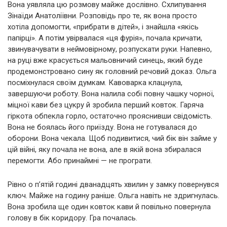
Вона уявляла цю розмову майже дослівно. Схлипування
Зінаїди Анатоліївни. Розповідь про те, як вона просто
хотіла допомогти, «прибрати в дітей», і знайшла «якісь
папірці». А потім увірвалася «ця фурія», почала кричати,
звинувачувати в неймовірному, розпускати руки. Напевно,
на руці вже красується мальовничий синець, який буде
продемонстровано сину як головний речовий доказ. Ольга
посміхнулася своїм думкам. Кавоварка клацнула,
завершуючи роботу. Вона налила собі повну чашку чорної,
міцної кави без цукру й зробила перший ковток. Гаряча
гіркота обпекла горло, остаточно прояснивши свідомість.
Вона не боялась його приїзду. Вона не готувалася до
оборони. Вона чекала. Щоб подивитися, чий бік він займе у
цій війні, яку почала не вона, але в якій вона збиралася
перемогти. Або принаймні — не програти.
Рівно о п’ятій годині дванадцять хвилин у замку повернувся
ключ. Майже на годину раніше. Ольга навіть не здригнулась.
Вона зробила ще один ковток кави й повільно повернула
голову в бік коридору. Гра почалась.