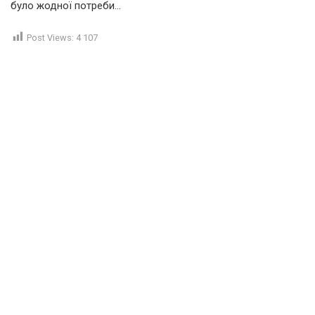
було жодної потреби…
Post Views:
4 107