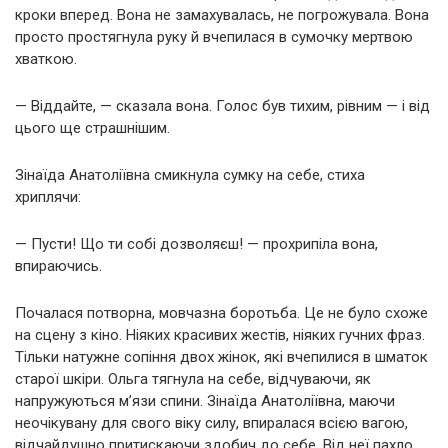
кроки вперед. Вона не замахувалась, не погрожувала. Вона
просто простягнула руку й вчепилася в сумочку мертвою
хваткою.
— Віддайте, — сказала вона. Голос був тихим, рівним — і від
цього ще страшнішим.
Зінаїда Анатоліївна смикнула сумку на себе, стиха
хриплячи:
— Пусти! Що ти собі дозволяєш! — прохрипіла вона,
впираючись.
Почалася потворна, мовчазна боротьба. Це не було схоже
на сцену з кіно. Ніяких красивих жестів, ніяких гучних фраз.
Тільки натужне сопіння двох жінок, які вчепилися в шматок
старої шкіри. Ольга тягнула на себе, відчуваючи, як
напружуються м’язи спини. Зінаїда Анатоліївна, маючи
неочікувану для свого віку силу, впиралася всією вагою,
відчайдушно притискаючи здобич до себе. Від неї пахло