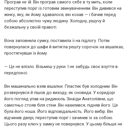
Програв не їй. Він програв самого себе в ту мить, коли
переступив поріг із готовим звинуваченням. Він дивився на
жінку, яку, як йому здавалося, він кохав — і бачив перед
собою абсолютно чужу людину. Холодну, рішучу й
безжальну у своїй правоті.
Вона заповнила сумку, поставила її на підлогу. Потім
повернулася до шафи й витягла решту сорочок на вішалках,
простягнувши їх йому.
— Це не влізло. Візьмеш у руки. І не забудь своє взуття в
передпокої.
Він машинально взяв вішалки. Пластик був холодним. Він
розвернувся й пішов до виходу, як сновида. У коридорі
його погляд упав на ридикюль Зінаїди Анатоліївни, що
самотньо стояв біля стіни. Він нахилився, підняв його. Це
була його ноша. Його відповідальність. Його вибір. Він
відчинив двері, переступив поріг і зачинив їх за собою.
Цього разу ключ у замку не повернувся. У цьому більше не