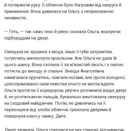
й потираючи руку. Її обличчя було багровим від напруги й
приниження. Вона дивилася на Ольгу з неприхованою
ненавистю.
— Геть, — так само тихо й рівно сказала Ольга, вказуючи
підборіддям на двері.
Свекруха не зрушила з місця, лише її губи затремтіли,
готуючись виплеснути прокльони. Але Ольга не дала їй
цього шансу. Вона схопила її за м’ясистий лікоть і з силою
потягла до виходу зі спальні. Зінаїда Анатоліївна
намагалася пручатись, човгала ногами, але проти холодної,
цілеспрямованої сили невістки нічого не могла вдіяти.
Ольга протягла її коридором, рвучко розчинила вхідні двері
й, не розтискаючи пальців, буквально виштовхала свекруху
на сходовий майданчик. Потім, не дивлячись на її
перекошене від злоби обличчя, грюкнула дверима й
повернула ключ у замку. Двічі.
Двері зачинені. Ольга сперлася на них спиною, відчуваючи,