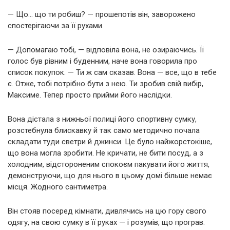
— Що… що ти робиш? — прошепотів він, заворожено
спостерігаючи за її рухами.
— Допомагаю тобі, — відповіла вона, не озираючись. Її
голос був рівним і буденним, наче вона говорила про
список покупок. — Ти ж сам сказав. Вона — все, що в тебе
є. Отже, тобі потрібно бути з нею. Ти зробив свій вибір,
Максиме. Тепер просто прийми його наслідки.
Вона дістала з нижньої полиці його спортивну сумку,
розстебнула блискавку й так само методично почала
складати туди светри й джинси. Це було найжорстокіше,
що вона могла зробити. Не кричати, не бити посуд, а з
холодним, відстороненим спокоєм пакувати його життя,
демонструючи, що для нього в цьому домі більше немає
місця. Жодного сантиметра.
Він стояв посеред кімнати, дивлячись на цю гору свого
одягу, на свою сумку в її руках — і розумів, що програв.