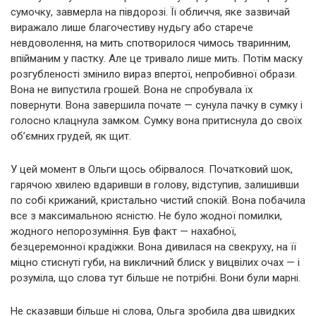
сумочку, завмерла на півдорозі. Її обличчя, яке зазвичай
виражало лише благочестиву нудьгу або старече
невдоволення, на мить спотворилося чимось тваринним,
впійманим у пастку. Але це тривало лише мить. Потім маску
розгубленості змінило вираз впертої, непробивної образи.
Вона не випустила грошей. Вона не спробувала їх
повернути. Вона завершила почате — сунула пачку в сумку і
голосно клацнула замком. Сумку вона притиснула до своїх
об’ємних грудей, як щит.
У цей момент в Ольги щось обірвалося. Початковий шок,
гарячою хвилею вдаривши в голову, відступив, залишивши
по собі крижаний, кристально чистий спокій. Вона побачила
все з максимальною ясністю. Не було жодної помилки,
жодного непорозуміння. Був факт — нахабної,
безцеремонної крадіжки. Вона дивилася на свекруху, на її
міцно стиснуті губи, на викличний блиск у вицвілих очах — і
розуміла, що слова тут більше не потрібні. Вони були марні.
Не сказавши більше ні слова, Ольга зробила два швидких