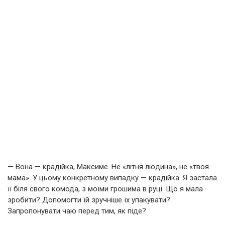
— Вона — крадійка, Максиме. Не «літня людина», не «твоя
мама». У цьому конкретному випадку — крадійка. Я застала
її біля свого комода, з моїми грошима в руці. Що я мала
зробити? Допомогти їй зручніше їх упакувати?
Запропонувати чаю перед тим, як піде?