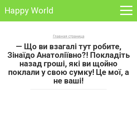
Skip
Happy World
to
content
Главная страница
— Що ви взагалі тут робите,
Зінаїдо Анатоліївно?! Покладіть
назад гроші, які ви щойно
поклали у свою сумку! Це мої, а
не ваші!