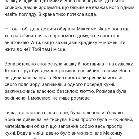
чашку й підійшла до мийки. Вона повернулася до нього
спиною, даючи зрозуміти, що більше не вважає його гідним
навіть погляду. З крана тихо потекла вода.
— Тоді тобі доведеться обирати, Максиме. Якщо вона ще
хоч раз з’явиться на порозі мого дому, я не просто її
виштовхаю. А ти, якщо захищаєш крадійку — можеш іти
жити до неї. Тобі там і місце.
Вона ретельно сполоснула чашку й поставила її на сушарку.
Кожен її рух був демонстративно спокійним, точним. Вона
не дивилася на нього. Вона просто викреслила його зі
свого поля зору, залишивши одного посеред кухні,
захлинаючись власною безсилою люттю. Розмова була
закінчена. І, можливо, не лише розмова.
Тиша, що настала після її слів, була щільною й в’язкою.
Вона не дзвеніла, не тиснула. Вона просто була — як новий,
матеріальний об’єкт, що заповнив собою весь простір
кухні. Воду в мийці давно було вимкнено, але Максиму