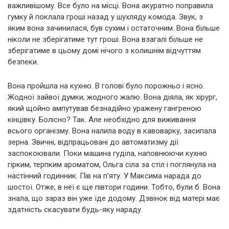
важливішому. Все було на місці. Вона акуратно поправила
гумку й поклала гроші назад у шухляду комода. Звук, з
яким вона зачинилася, був сухим і остаточним. Вона більше
ніколи не зберігатиме тут гроші. Вона взагалі більше не
зберігатиме в цьому домі нічого з колишнім відчуттям
безпеки.
Вона пройшла на кухню. В голові було порожньо і ясно.
Жодної зайвої думки, жодного жалю. Вона діяла, як хірург,
який щойно ампутував безнадійно уражену гангреною
кінцівку. Болісно? Так. Але необхідно для виживання
всього організму. Вона налила воду в кавоварку, засипала
зерна. Звичні, відпрацьовані до автоматизму дії
заспокоювали. Поки машина гуділа, наповнюючи кухню
гірким, терпким ароматом, Ольга сіла за стіл і поглянула на
настінний годинник. Пів на п’яту. У Максима нарада до
шостої. Отже, в неї є ще півтори години. Тобто, були б. Вона
знала, що зараз він уже їде додому. Дзвінок від матері має
здатність скасувати будь-яку нараду.