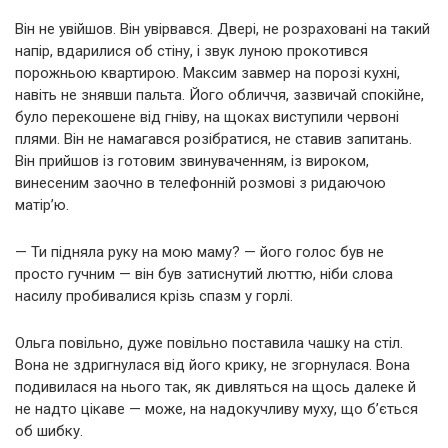
Він не увійшов. Він увірвався. Двері, не розраховані на такий
напір, вдарилися об стіну, і звук луною прокотився
порожньою квартирою. Максим завмер на порозі кухні,
навіть не знявши пальта. Його обличчя, зазвичай спокійне,
було перекошене від гніву, на щоках виступили червоні
плями. Він не намагався розібратися, не ставив запитань.
Він прийшов із готовим звинуваченням, із вироком,
винесеним заочно в телефонній розмові з ридаючою
матір’ю.
— Ти підняла руку на мою маму? — його голос був не
просто гучним — він був затиснутий люттю, ніби слова
насилу пробивалися крізь спазм у горлі.
Ольга повільно, дуже повільно поставила чашку на стіл.
Вона не здригнулася від його крику, не згорнулася. Вона
подивилася на нього так, як дивляться на щось далеке й
не надто цікаве — може, на надокучливу муху, що б’ється
об шибку.