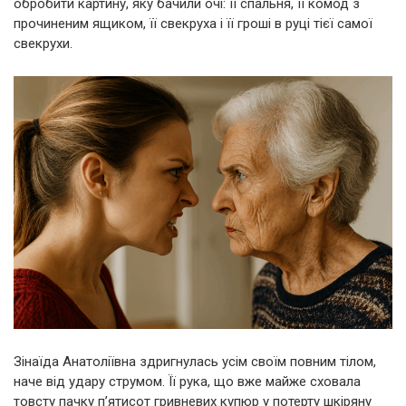
обробити картину, яку бачили очі: її спальня, її комод з
прочиненим ящиком, її свекруха і її гроші в руці тієї самої
свекрухи.
Зінаїда Анатоліївна здригнулась усім своїм повним тілом,
наче від удару струмом. Її рука, що вже майже сховала
товсту пачку п’ятисот гривневих купюр у потерту шкіряну