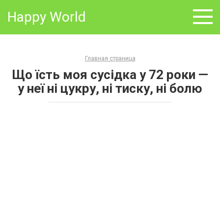
Skip
Happy World
to
content
Главная страница
Що їсть моя сусідка у 72 роки —
у неї ні цукру, ні тиску, ні болю