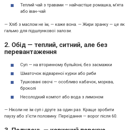
Теплий чай з травами — найчастіше ромашка, м’ята
або іван-чай
— Хліб з маслом не їм, — каже вона. — Жири зранку — це як
гальмо для підшлункової залози.
2. Обід — теплий, ситний, але без
перевантаження
Суп — на вторинному бульйоні, без засмажки
Шматочок відвареної курки або риби
Тушковані овочі — особливо кабачок, морква,
броколі
Несолодкий компот або вода з лимоном
— Ніколи не їм суп і друге за один раз. Краще зробити
паузу або з’їсти половину. Переїдання — ворог після 60.