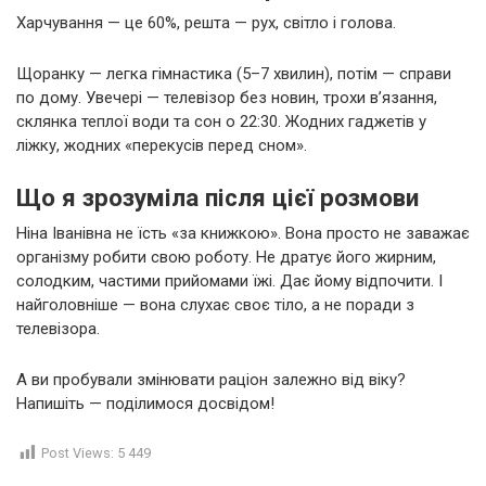
Харчування — це 60%, решта — рух, світло і голова.
Щоранку — легка гімнастика (5–7 хвилин), потім — справи
по дому. Увечері — телевізор без новин, трохи в’язання,
склянка теплої води та сон о 22:30. Жодних гаджетів у
ліжку, жодних «перекусів перед сном».
Що я зрозуміла після цієї розмови
Ніна Іванівна не їсть «за книжкою». Вона просто не заважає
організму робити свою роботу. Не дратує його жирним,
солодким, частими прийомами їжі. Дає йому відпочити. І
найголовніше — вона слухає своє тіло, а не поради з
телевізора.
А ви пробували змінювати раціон залежно від віку?
Напишіть — поділимося досвідом!
Post Views:
5 449