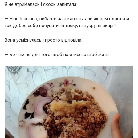
Я не втрималась і якось запитала:
— Ніно Іванівно, вибачте за цікавість, але як вам вдається
так добре себе почувати: ні тиску, ні цукру, ні скарг?
Вона усміхнулась і просто відповіла:
— Бо я їм не для того, щоб наїстися, а щоб жити.