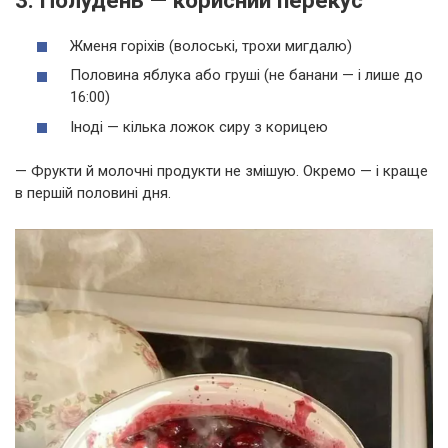
3. Полудень — корисний перекус
Жменя горіхів (волоські, трохи мигдалю)
Половина яблука або груші (не банани — і лише до
16:00)
Іноді — кілька ложок сиру з корицею
— Фрукти й молочні продукти не змішую. Окремо — і краще
в першій половині дня.