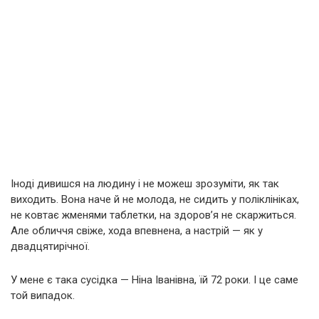
Іноді дивишся на людину і не можеш зрозуміти, як так
виходить. Вона наче й не молода, не сидить у поліклініках,
не ковтає жменями таблетки, на здоров’я не скаржиться.
Але обличчя свіже, хода впевнена, а настрій — як у
двадцятирічної.
У мене є така сусідка — Ніна Іванівна, їй 72 роки. І це саме
той випадок.