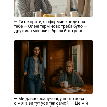
— Ти не проти, я оформив кредит на
тебе — Олені терміново треба було —
дружина мовчки зібрала його речі
— Ми давно розлучені, у нього нова
сім’я, а ви тут усе так само?! — Це мій