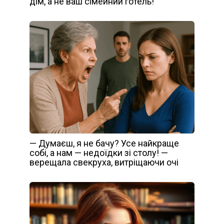
дім, а не ваш сімейний готель!
— Думаєш, я не бачу? Усе найкраще
собі, а нам — недоїдки зі столу! —
верещала свекруха, витріщаючи очі