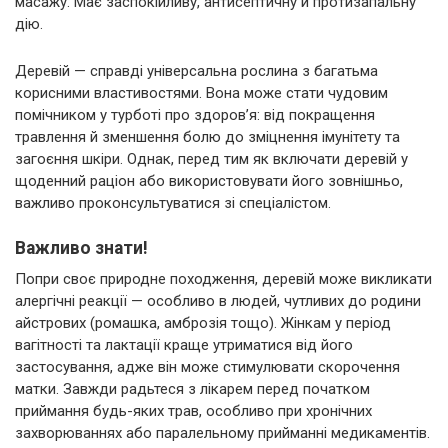
масажу. Має заспокійливу, антисептичну й протизапальну
дію.
Деревій — справді універсальна рослина з багатьма
корисними властивостями. Вона може стати чудовим
помічником у турботі про здоров’я: від покращення
травлення й зменшення болю до зміцнення імунітету та
загоєння шкіри. Однак, перед тим як включати деревій у
щоденний раціон або використовувати його зовнішньо,
важливо проконсультуватися зі спеціалістом.
Важливо знати!
Попри своє природне походження, деревій може викликати
алергічні реакції — особливо в людей, чутливих до родини
айстрових (ромашка, амброзія тощо). Жінкам у період
вагітності та лактації краще утриматися від його
застосування, адже він може стимулювати скорочення
матки. Завжди радьтеся з лікарем перед початком
приймання будь-яких трав, особливо при хронічних
захворюваннях або паралельному прийманні медикаментів.