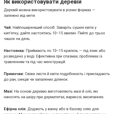
Як використовувати деревій
Деревій можна використовувати в різних формах —
залежно від мети:
Чай:
Найпоширеніший спосіб. Заваріть сушені квіти у
кип’ятку, дайте настоятись 10–15 хвилин. Пийте до трьох
чашок на день.
Настоянка:
Приймають по 10–15 крапель — під язик або
розведено у воді. Ефективна при спазмах, проблемах із
травленням та під час менструацій.
Примочки:
Свіже листя й квіти подрібнюють і прикладають
до ран, синців чи запалених ділянок.
Мазі:
На основі деревію виготовляють мазі й олії, які
наносять на шкіру при дерматитах, варикозі, висипаннях.
Ефірна олія:
Додають у ванну або в базову олію для