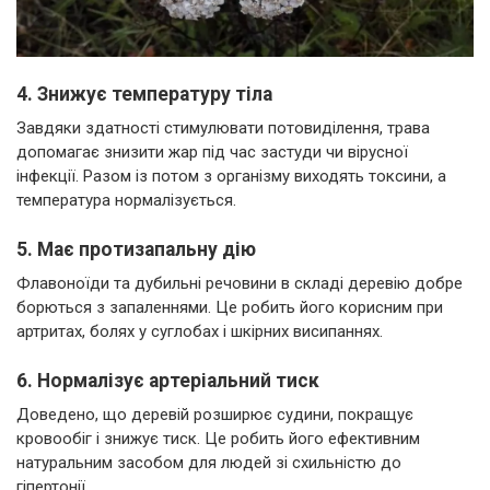
4. Знижує температуру тіла
Завдяки здатності стимулювати потовиділення, трава
допомагає знизити жар під час застуди чи вірусної
інфекції. Разом із потом з організму виходять токсини, а
температура нормалізується.
5. Має протизапальну дію
Флавоноїди та дубильні речовини в складі деревію добре
борються з запаленнями. Це робить його корисним при
артритах, болях у суглобах і шкірних висипаннях.
6. Нормалізує артеріальний тиск
Доведено, що деревій розширює судини, покращує
кровообіг і знижує тиск. Це робить його ефективним
натуральним засобом для людей зі схильністю до
гіпертонії.