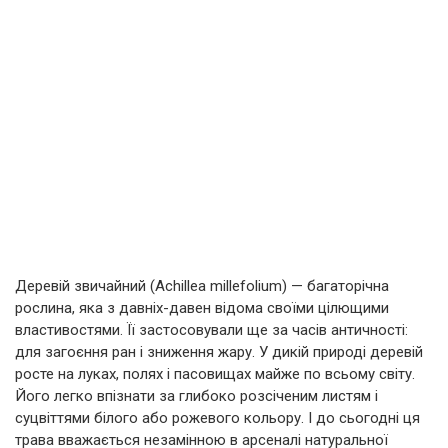
Деревій звичайний (Achillea millefolium) — багаторічна
рослина, яка з давніх-давен відома своїми цілющими
властивостями. Її застосовували ще за часів античності:
для загоєння ран і зниження жару. У дикій природі деревій
росте на луках, полях і пасовищах майже по всьому світу.
Його легко впізнати за глибоко розсіченим листям і
суцвіттями білого або рожевого кольору. І до сьогодні ця
трава вважається незамінною в арсеналі натуральної