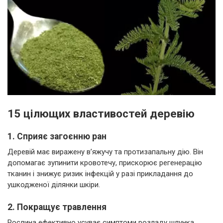
15 цілющих властивостей деревію
1. Сприяє загоєнню ран
Деревій має виражену в’яжучу та протизапальну дію. Він
допомагає зупинити кровотечу, прискорює регенерацію
тканин і знижує ризик інфекцій у разі прикладання до
ушкодженої ділянки шкіри.
2. Покращує травлення
Рослина ефективно усуває симптоми розладу шлунка,