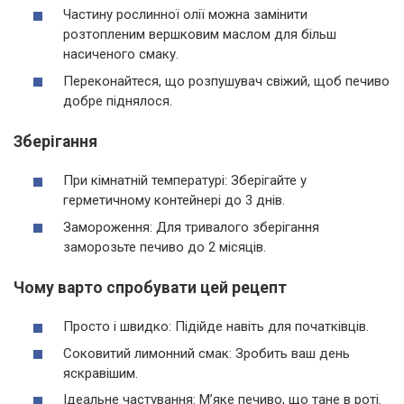
Частину рослинної олії можна замінити
розтопленим вершковим маслом для більш
насиченого смаку.
Переконайтеся, що розпушувач свіжий, щоб печиво
добре піднялося.
Зберігання
При кімнатній температурі: Зберігайте у
герметичному контейнері до 3 днів.
Замороження: Для тривалого зберігання
заморозьте печиво до 2 місяців.
Чому варто спробувати цей рецепт
Просто і швидко: Підійде навіть для початківців.
Соковитий лимонний смак: Зробить ваш день
яскравішим.
Ідеальне частування: М’яке печиво, що тане в роті.