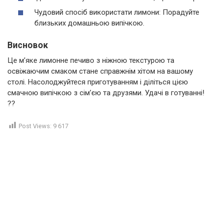
Чудовий спосіб використати лимони: Порадуйте
близьких домашньою випічкою.
Висновок
Це м’яке лимонне печиво з ніжною текстурою та
освіжаючим смаком стане справжнім хітом на вашому
столі. Насолоджуйтеся приготуванням і діліться цією
смачною випічкою з сім’єю та друзями. Удачі в готуванні!
??
Post Views:
9 617