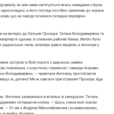
відчувала, як між ними натягується якась невидима струна.
 односкладно, а його погляд постійно прикипав до екрана
казав, що на заводі почалася складна перевірка
хали на вечерю до батьків Прохора. Тетяна Володимирівна та
вартирі в одному зі спальних районів Києва. Житло було
 радянських часів, шпалери давно вицвіли, а лінолеум у
івна зустріла їх біля порога з широкою, майже
ісім, повненька, з короткою стрижкою і завжди яскраво
но Володимирівно, — привітала Ангеліна, простягаючи
авіщо ж, дитино! Ми ж самі все приготували! Прохоре, йди
ю. Ангеліна залишилася в вітальні зі свекрухою. Тетяна
задумливо потираючи коліна. — Щось спина моя зовсім
шим. — От ми з Андрієм Миколайовичем і розмірковуємо,
у, в якийсь будинок…