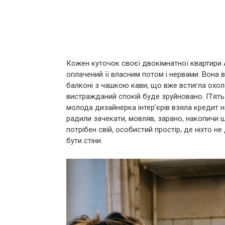
Кожен куточок своєї двокімнатної квартири 
оплачений її власним потом і нервами. Вона в
балконі з чашкою кави, що вже встигла охоло
вистражданий спокій буде зруйновано. П’ять 
молода дизайнерка інтер’єрів взяла кредит 
радили зачекати, мовляв, зарано, накопичи ще
потрібен свій, особистий простір, де ніхто н
бути стіни.