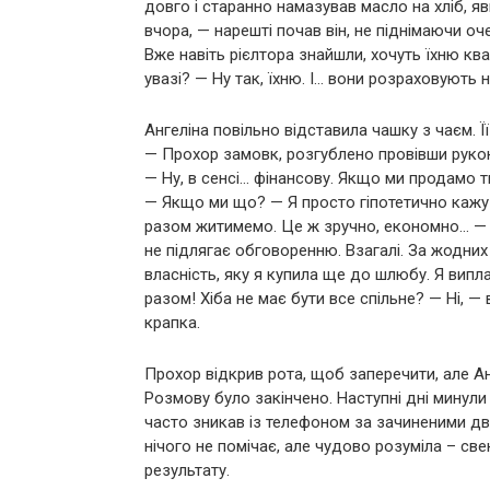
довго і старанно намазував масло на хліб, я
вчора, — нарешті почав він, не піднімаючи о
Вже навіть рієлтора знайшли, хочуть їхню ква
увазі? — Ну так, їхню. І… вони розраховують 
Ангеліна повільно відставила чашку з чаєм. 
— Прохор замовк, розгублено провівши рукою
— Ну, в сенсі… фінансову. Якщо ми продамо т
— Якщо ми що? — Я просто гіпотетично кажу!
разом житимемо. Це ж зручно, економно… — 
не підлягає обговоренню. Взагалі. За жодних
власність, яку я купила ще до шлюбу. Я випла
разом! Хіба не має бути все спільне? — Ні, —
крапка.
Прохор відкрив рота, щоб заперечити, але Анг
Розмову було закінчено. Наступні дні минули 
часто зникав із телефоном за зачиненими дв
нічого не помічає, але чудово розуміла – с
результату.