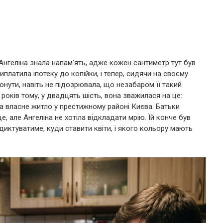
Ангеліна знала напам’ять, адже кожен сантиметр тут був
иплатила іпотеку до копійки, і тепер, сидячи на своєму
нути, навіть не підозрювала, що незабаром її такий
років тому, у двадцять шість, вона зважилася на це:
на власне житло у престижному районі Києва. Батьки
, але Ангеліна не хотіла відкладати мрію. Їй конче був
е диктуватиме, куди ставити квіти, і якого кольору мають