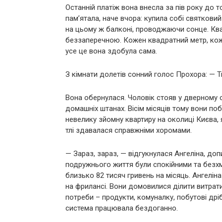
Останній платіж вона внесла за пів року до т
пам’ятала, наче вчора: купила собі святкови
на цьому ж балконі, проводжаючи сонце. Квар
беззаперечною. Кожен квадратний метр, кожна
усе це вона здобула сама.
З кімнати долетів сонний голос Прохора: — Т
Вона обернулася. Чоловік стояв у дверному от
домашніх штанах. Вісім місяців тому вони по
невелику зйомну квартиру на околиці Києва, я
тлі здавалася справжніми хоромами.
— Зараз, зараз, — відгукнулася Ангеліна, до
подружнього життя були спокійними та безх
близько 82 тисяч гривень на місяць. Ангелін
на фрилансі. Вони домовилися ділити витрати 
потреби – продукти, комуналку, побутові дрі
система працювала бездоганно.