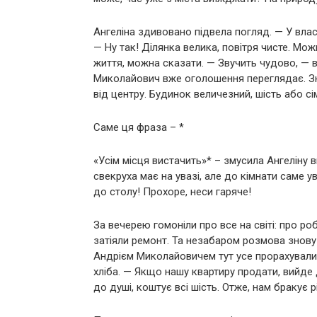
Ангеліна здивовано підвела погляд. — У вла
— Ну так! Ділянка велика, повітря чисте. Мо
життя, можна сказати. — Звучить чудово, — вв
Миколайович вже оголошення переглядає. Зна
від центру. Будинок величезний, шість або сім
Саме ця фраза – *
«Усім місця вистачить»* – змусила Ангеліну 
свекруха має на увазі, але до кімнати саме 
до столу! Прохоре, неси гаряче!
За вечерею гомоніли про все на світі: про роб
затіяли ремонт. Та незабаром розмова знову
Андрієм Миколайовичем тут усе прорахували
хліба. — Якщо нашу квартиру продати, вийде 
до душі, коштує всі шість. Отже, нам бракує р