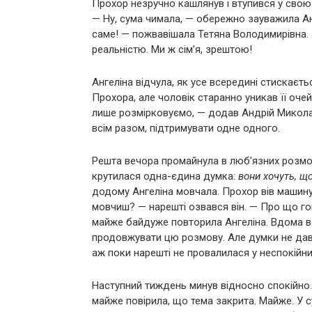
Прохор незручно кашлянув і втупився у свою
— Ну, сума чимала, — обережно зауважила Анг
саме! — пожвавішала Тетяна Володимирівна. 
реальністю. Ми ж сім’я, зрештою!
Ангеліна відчула, як усе всередині стискаєт
Прохора, але чоловік старанно уникав її о
лише розмірковуємо, — додав Андрій Микола
всім разом, підтримувати одне одного.
Решта вечора промайнула в люб’язних розмовах
крутилася одна-єдина думка:
вони хочуть, щ
додому Ангеліна мовчала. Прохор вів машину
мовчиш? — нарешті озвався він. — Про що го
майже байдуже повторила Ангеліна. Вдома во
продовжувати цю розмову. Але думки не давал
аж поки нарешті не провалилася у неспокійни
Наступний тиждень минув відносно спокійно.
майже повірила, що тема закрита. Майже. У с