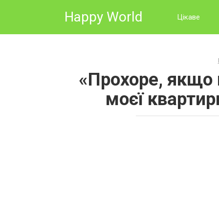
Skip
Happy World
to
Цікаве
content
«Прохоре, якщо
моєї квартири