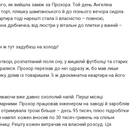
ого, як вийшла заміж за Прохора. Той день Ангеліна
й торт, пляшку шампанського й до пізнього вечора сиділа
тира тоді нарешті стала її власністю – повною,
 дрібничка, від люстри у вітальні до плитки у ванній –
и ж тут задубієш на холоді!
ворі, розпатланий після сну, у вицвілій футболці та старих
бралися. Прохор переїхав до неї одразу ж, бо мав лише
ку ділив із товаришем. Її ж двокімнатна квартира на його
пиваючи вже давно охололий напій. Перші місяці
марними. Прохор працював інженером на заводі й заробляв
а отримувала трохи більше – десь 95 тисяч, плюс підробітки
навпіл: кожен вносив по 30 тисяч гривень на спільні
бниці. Решту кожен витрачав на власний розсуд. Ця