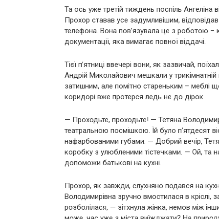
Та ось уже третій тиждень поспіль Ангеліна 
Прохор ставав усе задумливішим, відповідав
телефона. Вона пов’язувала це з роботою – 
документації, яка вимагає повної віддачі.
Тієї п’ятниці ввечері вони, як зазвичай, пої
Андрій Миколайович мешкали у трикімнатній к
затишним, але помітно стареньким – меблі ще
коридорі вже протерся ледь не до дірок.
— Проходьте, проходьте! — Тетяна Володимир
театральною посмішкою. Їй було п’ятдесят в
нафарбованими губами. — Добрий вечір, Тетя
коробку з улюбленими тістечками. — Ой, та н
допоможи батькові на кухні.
Прохор, як завжди, слухняно подався на кухн
Володимирівна зручно вмостилася в кріслі, 
розболілася, — зітхнула жінка, немов між ін
може, час уже з міста виїжджати? На природ