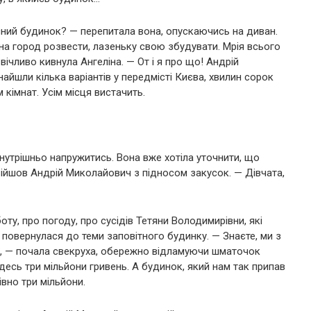
сний будинок? — перепитала вона, опускаючись на диван.
жна город розвести, лазеньку свою збудувати. Мрія всього
ічливо кивнула Ангеліна. — От і я про що! Андрій
йшли кілька варіантів у передмісті Києва, хвилин сорок
 кімнат. Усім місця вистачить.
внутрішньо напружитись. Вона вже хотіла уточнити, що
увійшов Андрій Миколайович з підносом закусок. — Дівчата,
оту, про погоду, про сусідів Тетяни Володимирівни, які
 повернулася до теми заповітного будинку. — Знаєте, ми з
, — почала свекруха, обережно відламуючи шматочок
десь три мільйони гривень. А будинок, який нам так припав
івно три мільйони.