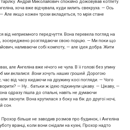
 тарілку. Андрій Миколайович спокійно дожовував котлету.
еліна, хоча вже відчувала, куди хилить свекруха. — Ось
— Але якщо кожен трохи вкладеться, то мрія стане
ься від неприємного передчуття. Вона перевела погляд на
чей, зосереджено розглядаючи свою порцію. — Ми поки що
йович, наливаючи собі компоту, — але ідея добра. Жити
, але Ангеліна вже нічого не чула. В її голові без упину
об ми вклалися. Вони хочуть наших грошей
. Дорогою
, час від часу кидаючи на дружину косі погляди. — Чого
ворити? — Ну… батьки ж ідею підкинули цікаву. — Цікаву, —
на одразу пішла до спальні, навіть не думаючи
и заснути. Вона крутилася з боку на бік до другої ночі,
й сон.
 Прохор більше не заводив розмов про будинок, і Ангеліна
уботу вранці, коли вони снідали на кухні, Прохор надто