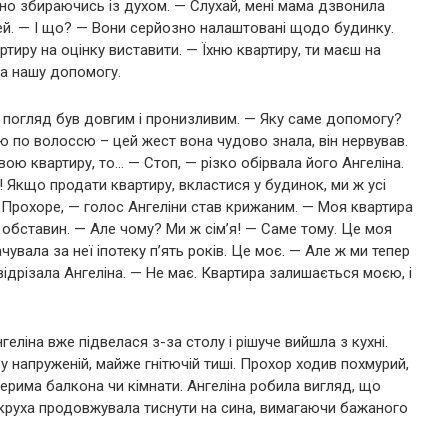
вно збираючись із духом. — Слухай, мені мама дзвонила
чей. — І що? — Вони серйозно налаштовані щодо будинку.
ртиру на оцінку виставити. — Їхню квартиру, ти маєш на
на нашу допомогу.
Її погляд був довгим і пронизливим. — Яку саме допомогу?
 по волоссю – цей жест вона чудово знала, він нервував.
вою квартиру, то… — Стоп, — різко обірвала його Ангеліна.
 Якщо продати квартиру, вкластися у будинок, ми ж усі
Прохоре, — голос Ангеліни став крижаним. — Моя квартира
 обставин. — Але чому? Ми ж сім’я! — Саме тому. Це моя
чувала за неї іпотеку п’ять років. Це моє. — Але ж ми тепер
 відрізала Ангеліна. — Не має. Квартира залишається моєю, і
еліна вже підвелася з-за столу і рішуче вийшла з кухні.
у напруженій, майже гнітючій тиші. Прохор ходив похмурий,
ерима балкона чи кімнати. Ангеліна робила вигляд, що
векруха продовжувала тиснути на сина, вимагаючи бажаного