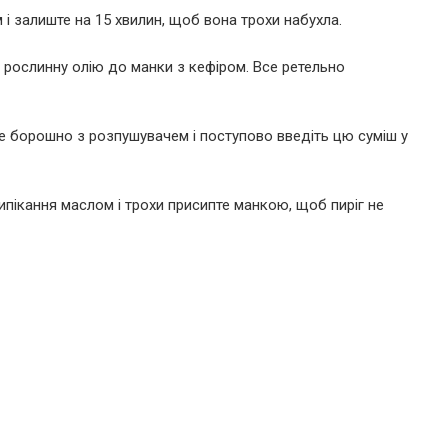
і залиште на 15 хвилин, щоб вона трохи набухла.
 рослинну олію до манки з кефіром. Все ретельно
е борошно з розпушувачем і поступово введіть цю суміш у
пікання маслом і трохи присипте манкою, щоб пиріг не