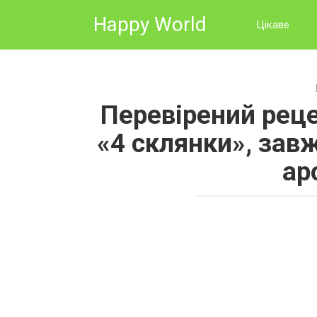
Skip
Happy World
to
Цікаве
content
Перевірений рец
«4 склянки», зав
ар