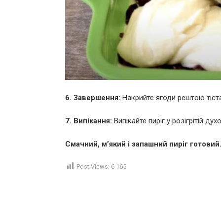
6. Завершення:
Накрийте ягоди рештою тіста
7. Випікання:
Випікайте пиріг у розігрітій ду
Смачний, м’який і запашний пиріг готовий
Post Views:
6 165