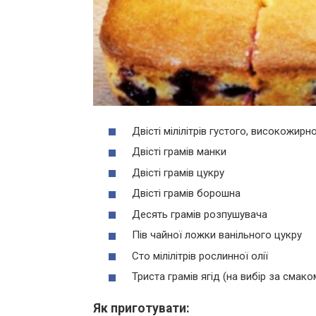
Двісті мілілітрів густого, високожирн
Двісті грамів манки
Двісті грамів цукру
Двісті грамів борошна
Десять грамів розпушувача
Пів чайної ложки ванільного цукру
Сто мілілітрів рослинної олії
Триста грамів ягід (на вибір за смако
Як приготувати: