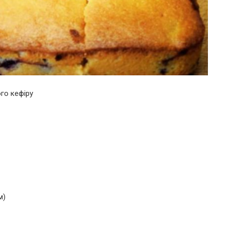
ого кефіру
м)