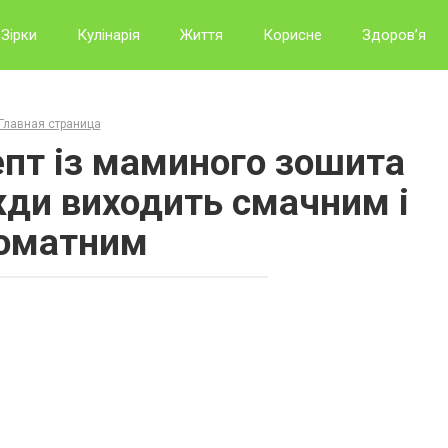
Зірки
Кулінарія
Життя
Корисне
Здоров’я
Главная страница
епт із маминого зошита
жди виходить смачним і
оматним