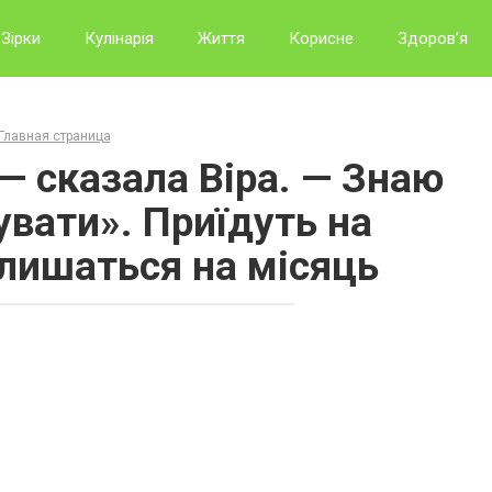
Зірки
Кулінарія
Життя
Корисне
Здоров’я
Главная страница
— сказала Віра. — Знаю
увати». Приїдуть на
алишаться на місяць