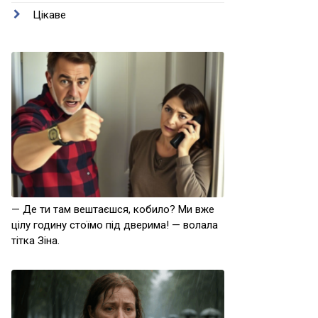
Цікаве
— Де ти там вештаєшся, кобило? Ми вже
цілу годину стоїмо під дверима! — волала
тітка Зіна.