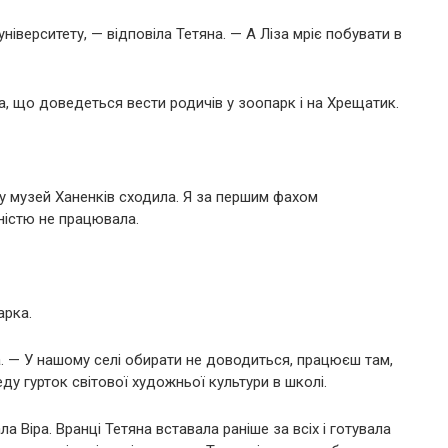
університету, — відповіла Тетяна. — А Ліза мріє побувати в
а, що доведеться вести родичів у зоопарк і на Хрещатик.
 у музей Ханенків сходила. Я за першим фахом
ністю не працювала.
арка.
а. — У нашому селі обирати не доводиться, працюєш там,
ду гурток світової художньої культури в школі.
ла Віра. Вранці Тетяна вставала раніше за всіх і готувала