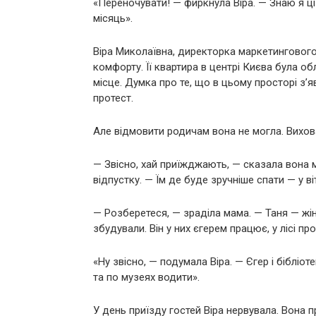
«Переночувати! — фиркнула Віра. — Знаю я ці
місяць».
Віра Миколаївна, директорка маркетингового 
комфорту. Її квартира в центрі Києва була о
місце. Думка про те, що в цьому просторі з’я
протест.
Але відмовити родичам вона не могла. Вихов
— Звісно, хай приїжджають, — сказала вона
відпустку. — Їм де буде зручніше спати — у ві
— Розберетеся, — зраділа мама. — Таня — жі
збудували. Він у них єгерем працює, у лісі пр
«Ну звісно, — подумала Віра. — Єгер і бібліо
та по музеях водити».
У день приїзду гостей Віра нервувала. Вона 