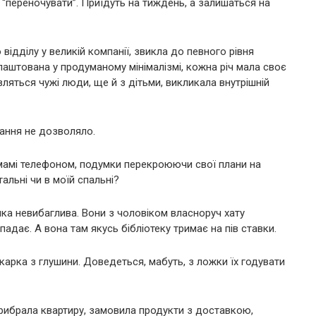
 “переночувати”. Приїдуть на тиждень, а залишаться на
відділу у великій компанії, звикла до певного рівня
блаштована у продуманому мінімалізмі, кожна річ мала своє
вляться чужі люди, ще й з дітьми, викликала внутрішній
ання не дозволяло.
 мамі телефоном, подумки перекроюючи свої плани на
тальні чи в моїй спальні?
нка невибаглива. Вони з чоловіком власноруч хату
опадає. А вона там якусь бібліотеку тримає на пів ставки.
текарка з глушини. Доведеться, мабуть, з ложки їх годувати
прибрала квартиру, замовила продукти з доставкою,