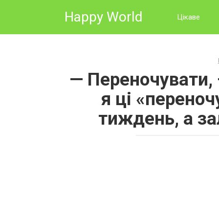
Skip
Happy World
to
Цікаве
content
— Переночувати, 
я ці «переноч
тиждень, а з