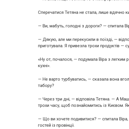
Сперечатися Тетяна не стала, лише вдячно к
— Ви, мабуть, голодні з дороги? — спитала В
— Дякую, але ми перекусили в поїзді, — відп
приготувала. Я привезла трохи продуктів — суш
«Ну от, почалося, — подумала Віра з легким
кухні».
— Не варто турбуватись, — сказала вона вголос
табору?
— Через три дні, — відповіла Тетяна. — А Маш
трохи часу, щоб познайомитись із Києвом. Як
— Що ви хочете подивитися? — спитала Віра,
гостей із провінції.