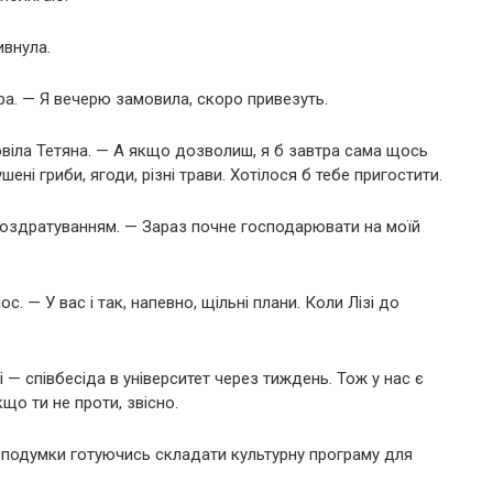
ивнула.
іра. — Я вечерю замовила, скоро привезуть.
овіла Тетяна. — А якщо дозволиш, я б завтра сама щось
ені гриби, ягоди, різні трави. Хотілося б тебе пригостити.
 роздратуванням. — Зараз почне господарювати на моїй
. — У вас і так, напевно, щільні плани. Коли Лізі до
і — співбесіда в університет через тиждень. Тож у нас є
що ти не проти, звісно.
 подумки готуючись складати культурну програму для