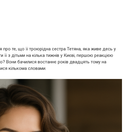
про те, що її троюрідна сестра Тетяна, яка живе десь у
и її з дітьми на кілька тижнів у Києві, першою реакцією
го? Вони бачилися востаннє років двадцять тому на
лися кількома словами.