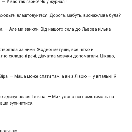
 — У вас так гарно! Як у журналі!
оходьте, влаштовуйтеся. Дорога, мабуть, виснажлива була?
а. — Але ми звикли. Від нашого села до Львова кілька
терігала за ними. Жодної метушні, все чітко й
атно складені речі, дівчатка мовчки допомагали. Цікаво,
ра. — Маша може спати там, а ви з Лізою — у вітальні. Я
ро здивувалася Тетяна. — Ми чудово всі помістимось на
ивши зупинитися.
аполягаю.