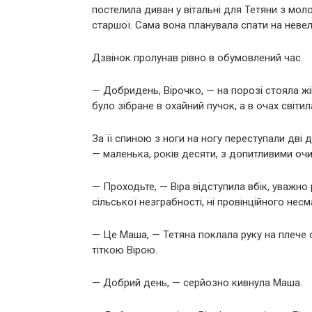
постелила диван у вітальні для Тетяни з мо
старшої. Сама вона планувала спати на неве
Дзвінок пролунав рівно в обумовлений час.
— Добридень, Вірочко, — на порозі стояла жінк
було зібране в охайний пучок, а в очах світ
За її спиною з ноги на ногу переступали дві 
— маленька, років десяти, з допитливими очи
— Проходьте, — Віра відступила вбік, уважно
сільської незграбності, ні провінційного несм
— Це Маша, — Тетяна поклала руку на плече ст
тіткою Вірою.
— Добрий день, — серйозно кивнула Маша.