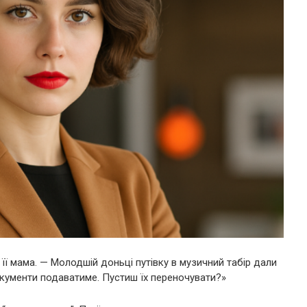
і її мама. — Молодшій доньці путівку в музичний табір дали
окументи подаватиме. Пустиш їх переночувати?»