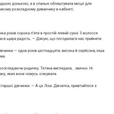
лодшою донькою, а в спальні облаштувала місце для
ликому розкладному диванчику в кабінеті.
а років сорока п’яти в простій лляній сукні. Її волосся
илася щира радість. — Дякую, що погодилася нас прийняти.
дівчинки — одна років шістнадцяти, висока й серйозна, інша
ма.
 розглядаючи родичку. Тетяна виглядала… звично. Ні
аку, яких вона чомусь очікувала.
аршої дівчинки. — А це Ліза. Дівчатка, привітайтеся з