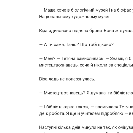
— Маша хоче в біологічний музей і на біофак 
Національному художньому музеї.
Віра здивовано підняла брови. Вона ж думал
— А ти сама, Таню? Що тобі цікаво?
— Мені? — Тетяна замислилась. — Знаєш, я б
мистецтвознавець, хоча й ніколи за спеціаль
Віра ледь не поперхнулась.
— Мистецтвознавець? Я думала, ти бібліотек
— І бібліотекарка також, — засміялася Тетян
де є робота. Я ще й учителем підробляю — ве
Наступні кілька днів минули не так, як очікува