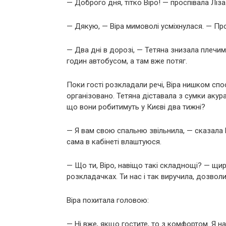
— Доброго дня, тітко Віро! — проспівала Ліза.
— Дякую, — Віра мимоволі усміхнулася. — Пр
— Два дні в дорозі, — Тетяна знизала плечим
годин автобусом, а там вже потяг.
Поки гості розкладали речі, Віра нишком спос
організовано. Тетяна діставала з сумки акур
що вони робитимуть у Києві два тижні?
— Я вам свою спальню звільнила, — сказала Ві
сама в кабінеті влаштуюся.
— Що ти, Віро, навіщо такі складнощі? — щи
розкладачках. Ти нас і так виручила, дозвол
Віра похитала головою:
— Ні вже, якщо гостите, то з комфортом. Я н