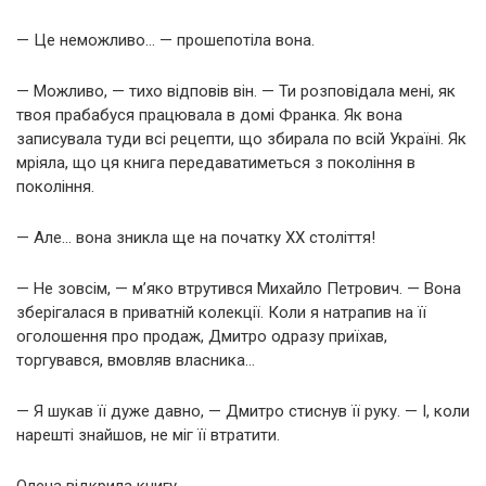
— Це неможливо… — прошепотіла вона.
— Можливо, — тихо відповів він. — Ти розповідала мені, як
твоя прабабуся працювала в домі Франка. Як вона
записувала туди всі рецепти, що збирала по всій Україні. Як
мріяла, що ця книга передаватиметься з покоління в
покоління.
— Але… вона зникла ще на початку XX століття!
— Не зовсім, — м’яко втрутився Михайло Петрович. — Вона
зберігалася в приватній колекції. Коли я натрапив на її
оголошення про продаж, Дмитро одразу приїхав,
торгувався, вмовляв власника…
— Я шукав її дуже давно, — Дмитро стиснув її руку. — І, коли
нарешті знайшов, не міг її втратити.
Олена відкрила книгу.