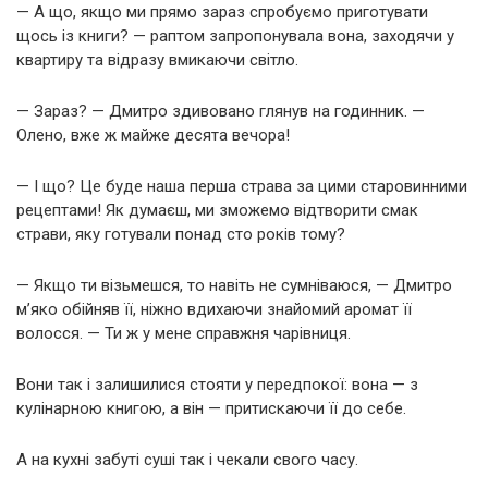
— А що, якщо ми прямо зараз спробуємо приготувати
щось із книги? — раптом запропонувала вона, заходячи у
квартиру та відразу вмикаючи світло.
— Зараз? — Дмитро здивовано глянув на годинник. —
Олено, вже ж майже десята вечора!
— І що? Це буде наша перша страва за цими старовинними
рецептами! Як думаєш, ми зможемо відтворити смак
страви, яку готували понад сто років тому?
— Якщо ти візьмешся, то навіть не сумніваюся, — Дмитро
м’яко обійняв її, ніжно вдихаючи знайомий аромат її
волосся. — Ти ж у мене справжня чарівниця.
Вони так і залишилися стояти у передпокої: вона — з
кулінарною книгою, а він — притискаючи її до себе.
А на кухні забуті суші так і чекали свого часу.