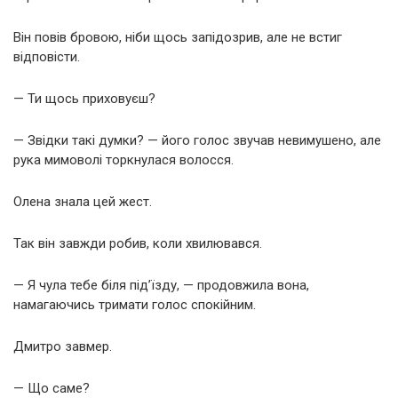
Він повів бровою, ніби щось запідозрив, але не встиг
відповісти.
— Ти щось приховуєш?
— Звідки такі думки? — його голос звучав невимушено, але
рука мимоволі торкнулася волосся.
Олена знала цей жест.
Так він завжди робив, коли хвилювався.
— Я чула тебе біля під’їзду, — продовжила вона,
намагаючись тримати голос спокійним.
Дмитро завмер.
— Що саме?