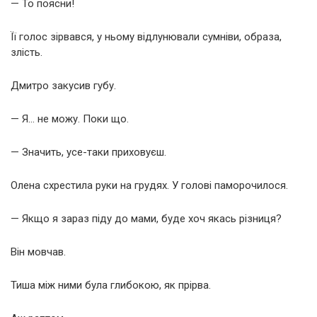
— То поясни!
Її голос зірвався, у ньому відлунювали сумніви, образа,
злість.
Дмитро закусив губу.
— Я… не можу. Поки що.
— Значить, усе-таки приховуєш.
Олена схрестила руки на грудях. У голові паморочилося.
— Якщо я зараз піду до мами, буде хоч якась різниця?
Він мовчав.
Тиша між ними була глибокою, як прірва.