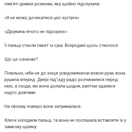
пам’яті уривки розмови, яку щойно підслухала.
«Я не можу дочекатися цієї зустрічі»
«Дружина нічого не підозрює»
Її пальці стисли пакет із суші. Всередині щось стислося.
Що це означає?
Повільно, ніби не до кінця усвідомлюючи власні рухи, вона
рушила вперед. Двері під’їзду радо розчинилися перед
нею, а сходи, які вона долала щодня, раптом здалися
надто довгими.
На своєму поверсі вона затрималася.
Ключі холодили пальці, та вона не поспішала вставляти їх у
замкову щілину.