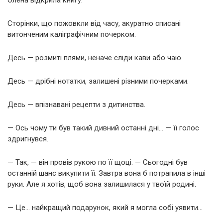
Сторінки, що пожовкли від часу, акуратно списані
витонченим каліграфічним почерком.
Десь — розмиті плями, неначе сліди кави або чаю.
Десь — дрібні нотатки, залишені різними почерками.
Десь — впізнавані рецепти з дитинства.
— Ось чому ти був такий дивний останні дні… — її голос
здригнувся.
— Так, — він провів рукою по її щоці. — Сьогодні був
останній шанс викупити її. Завтра вона б потрапила в інші
руки. Але я хотів, щоб вона залишилася у твоїй родині.
— Це… найкращий подарунок, який я могла собі уявити…