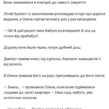
Вони залишилися в книгарні до самого закриття.
Літній букініст із захопленням розповідав історії про рідкісні
видання, а Олена гортаючи книгу, раз у раз вигукувала:
— Ой! А цей рецепт мені бабуся розповідала! А ось це
точно від прабабусі!
Додому вони йшли пішки, попри дрібний дощ.
Дмитро тримав книгу під курткою, бережно захищаючи її
від вологи.
А Олена тримала його за руку, притулившись до його плеча.
— Знаєш… — промовила Олена, коли вони підіймалися
сходами до своєї квартири. — Наші суші, мабуть, уже
остаточно охололи.