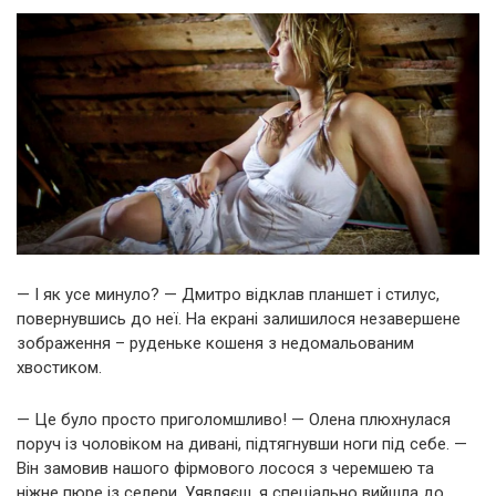
— І як усе минуло? — Дмитро відклав планшет і стилус,
повернувшись до неї. На екрані залишилося незавершене
зображення – руденьке кошеня з недомальованим
хвостиком.
— Це було просто приголомшливо! — Олена плюхнулася
поруч із чоловіком на дивані, підтягнувши ноги під себе. —
Він замовив нашого фірмового лосося з черемшею та
ніжне пюре із селери. Уявляєш, я спеціально вийшла до