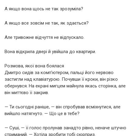
А якщо вона щось не так зрозуміла?
А якщо все зовсім не так, як здається?
Але тривожне відчуття не відпускало.
Вона відкрила двері й увійшла до квартири.
Розмова, якої вона боялася
Дмитро сидів за комп’ютером, пальці його нервово
застигли над клавіатурою. Почувши її кроки, він різко
обернувся. На екрані мигцем майнула якась сторінка, але
він миттєво її закрив.
— Ти сьогодні раніше, — він спробував всміхнутися, але
вийшло натягнуто. — Що це в тебе?
— Суші, — її голос пролунав занадто рівно, неначе штучно
стриманий. — Хотіла зробити тобі сюрприз.