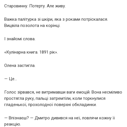
Старовинну. Потерту. Але живу.
Важка палітурка зі шкіри, яка з роками потріскалася.
Вицвіла позолота на корінці.
І знайомі слова.
«Кулінарна книга. 1891 рік».
Олена застигла.
— Це…
Голос зірвався, не витримавши ваги емоцій. Вона несміливо
простягла руку, пальці затремтіли, коли торкнулися
гладенької, прохолодної поверхні обкладинки.
— Впізнаєш? — Дмитро дивився на неї, ловлячи кожну її
реакцію.