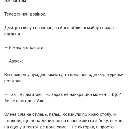
Аж раптом…
Телефонний дзвінок.
Дмитро глянув на екран, на його обличчі майнув вираз
вагання.
— Я маю відповісти.
— Авжеж.
Він вийшов у сусідню кімнату, та вона все одно чула уривки
розмови.
— Так… Я пам’ятаю… Ні, зараз не найкращий момент… Що?
Лише сьогодні? Але…
Олена сіла на стілець, пальці ковзнули по краю столу. Їй
здалося, що вона дивиться на власне життя з боку, немов
на сцену в театрі, де вона сама — не акторка, а просто