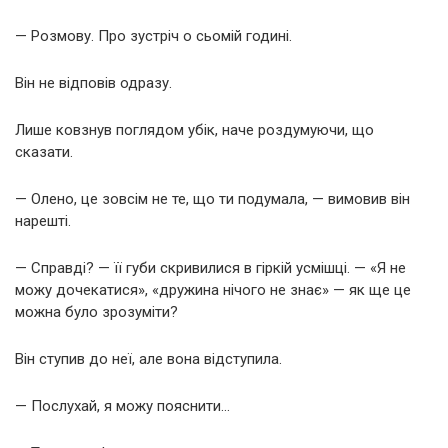
— Розмову. Про зустріч о сьомій годині.
Він не відповів одразу.
Лише ковзнув поглядом убік, наче роздумуючи, що
сказати.
— Олено, це зовсім не те, що ти подумала, — вимовив він
нарешті.
— Справді? — її губи скривилися в гіркій усмішці. — «Я не
можу дочекатися», «дружина нічого не знає» — як ще це
можна було зрозуміти?
Він ступив до неї, але вона відступила.
— Послухай, я можу пояснити…