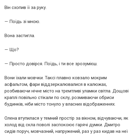
Він схопив її за руку.
— Поїдь зі мною.
Вона застигла.
— Що?
— Просто довірся. Поїдь, і ти все зрозумієш.
Вони їхали мовчки. Таксі плавно ковзало мокрим
асфальтом, фари віддзеркалювалися в калюжах,
розбиваючи нічне місто на тремтливі уламки світла. Дощові
краплі повільно стікали по склу, розмиваючи обриси
будинків, ніби місто тонуло у власних відображеннях.
Олена втупилася у темний простір за вікном, відчуваючи, як
холод від скла поволі заспокоює гарячі думки. Дмитро
сидів поруч, мовчазний, напружений, раз у раз кидав на неї