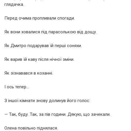
глядачка.
Перед очима пропливали спогади.
Як вони ховалися під парасолькою від дощу.
Як Дмитро подарував їй перші соняхи.
Як варив їй каву після нічної зміни.
Як зізнавався в коханні.
І ось тепер…
З іншої кімнати знову долинув його голос:
— Так, буду. Так, за пів години. Дякую, що зачекали.
Олена повільно піднялася.