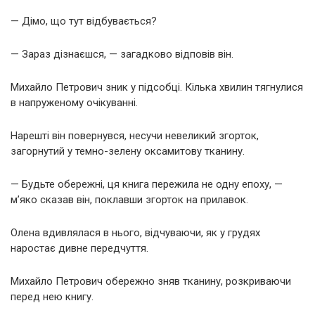
— Дімо, що тут відбувається?
— Зараз дізнаєшся, — загадково відповів він.
Михайло Петрович зник у підсобці. Кілька хвилин тягнулися
в напруженому очікуванні.
Нарешті він повернувся, несучи невеликий згорток,
загорнутий у темно-зелену оксамитову тканину.
— Будьте обережні, ця книга пережила не одну епоху, —
м’яко сказав він, поклавши згорток на прилавок.
Олена вдивлялася в нього, відчуваючи, як у грудях
наростає дивне передчуття.
Михайло Петрович обережно зняв тканину, розкриваючи
перед нею книгу.