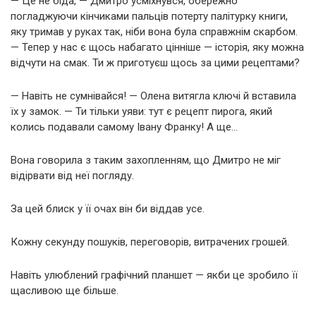
— Це не біда, — Дмитро усміхнувся, обережно
погладжуючи кінчиками пальців потерту палітурку книги,
яку тримав у руках так, ніби вона була справжнім скарбом.
— Тепер у нас є щось набагато цінніше — історія, яку можна
відчути на смак. Ти ж приготуєш щось за цими рецептами?
— Навіть не сумнівайся! — Олена витягла ключі й вставила
їх у замок. — Ти тільки уяви: тут є рецепт пирога, який
колись подавали самому Івану Франку! А ще…
Вона говорила з таким захопленням, що Дмитро не міг
відірвати від неї погляду.
За цей блиск у її очах він би віддав усе.
Кожну секунду пошуків, переговорів, витрачених грошей.
Навіть улюблений графічний планшет — якби це зробило її
щасливою ще більше.