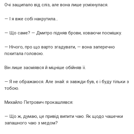
Очі защипало від сліз, але вона лише усміхнулася.
— І я вже собі накрутила…
— Що саме? — Дмитро підняв брови, ховаючи посмішку.
— Нічого, про що варто згадувати, — вона заперечно
похитала головою.
Він лише засміявся й міцніше обійняв її.
— Я не ображаюся. Але знай: я завжди був, є і буду тільки з
тобою.
Михайло Петрович прокашлявся:
— Що ж, думаю, це привід випити чаю. Як щодо чашечки
запашного чаю з медом?