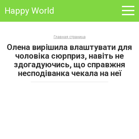
Skip
Happy World
to
content
Главная страница
Олена вирішила влаштувати для
чоловіка сюрприз, навіть не
здогадуючись, що справжня
несподіванка чекала на неї