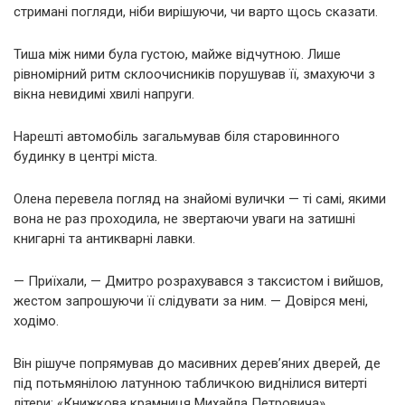
стримані погляди, ніби вирішуючи, чи варто щось сказати.
Тиша між ними була густою, майже відчутною. Лише
рівномірний ритм склоочисників порушував її, змахуючи з
вікна невидимі хвилі напруги.
Нарешті автомобіль загальмував біля старовинного
будинку в центрі міста.
Олена перевела погляд на знайомі вулички — ті самі, якими
вона не раз проходила, не звертаючи уваги на затишні
книгарні та антикварні лавки.
— Приїхали, — Дмитро розрахувався з таксистом і вийшов,
жестом запрошуючи її слідувати за ним. — Довірся мені,
ходімо.
Він рішуче попрямував до масивних дерев’яних дверей, де
під потьмянілою латунною табличкою виднілися витерті
літери: «Книжкова крамниця Михайла Петровича».