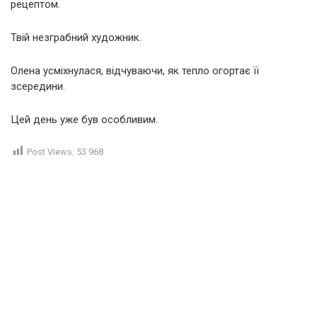
рецептом.
Твій незграбний художник.
Олена усміхнулася, відчуваючи, як тепло огортає її
зсередини.
Цей день уже був особливим.
Post Views:
53 968