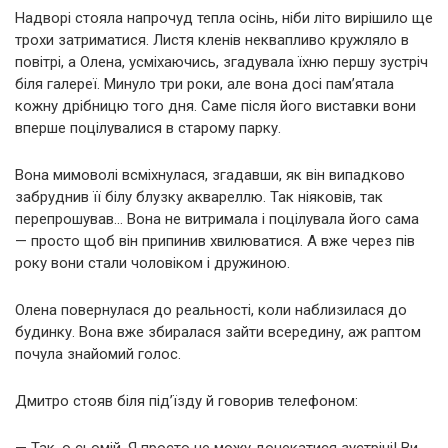
Надворі стояла напрочуд тепла осінь, ніби літо вирішило ще
трохи затриматися. Листя кленів неквапливо кружляло в
повітрі, а Олена, усміхаючись, згадувала їхню першу зустріч
біля галереї. Минуло три роки, але вона досі пам’ятала
кожну дрібницю того дня. Саме після його виставки вони
вперше поцілувалися в старому парку.
Вона мимоволі всміхнулася, згадавши, як він випадково
забруднив її білу блузку аквареллю. Так ніяковів, так
перепрошував… Вона не витримала і поцілувала його сама
— просто щоб він припинив хвилюватися. А вже через пів
року вони стали чоловіком і дружиною.
Олена повернулася до реальності, коли наблизилася до
будинку. Вона вже збиралася зайти всередину, аж раптом
почула знайомий голос.
Дмитро стояв біля під’їзду й говорив телефоном:
— Так, о сьомій. Я просто не можу дочекатися зустрічі! Ви