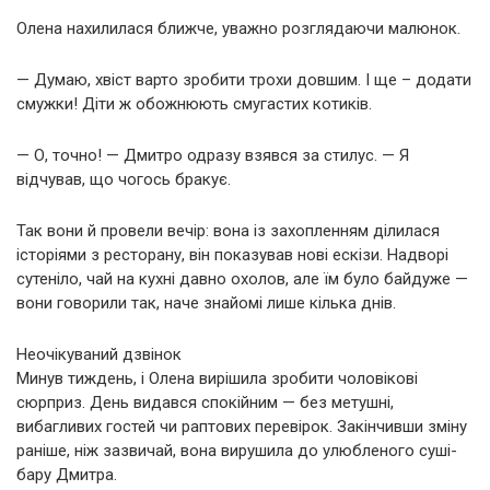
Олена нахилилася ближче, уважно розглядаючи малюнок.
— Думаю, хвіст варто зробити трохи довшим. І ще – додати
смужки! Діти ж обожнюють смугастих котиків.
— О, точно! — Дмитро одразу взявся за стилус. — Я
відчував, що чогось бракує.
Так вони й провели вечір: вона із захопленням ділилася
історіями з ресторану, він показував нові ескізи. Надворі
сутеніло, чай на кухні давно охолов, але їм було байдуже —
вони говорили так, наче знайомі лише кілька днів.
Неочікуваний дзвінок
Минув тиждень, і Олена вирішила зробити чоловікові
сюрприз. День видався спокійним — без метушні,
вибагливих гостей чи раптових перевірок. Закінчивши зміну
раніше, ніж зазвичай, вона вирушила до улюбленого суші-
бару Дмитра.