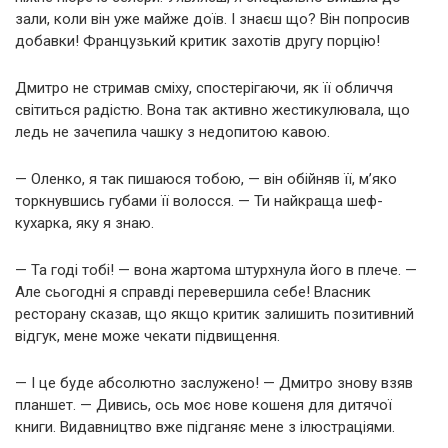
зали, коли він уже майже доїв. І знаєш що? Він попросив
добавки! Французький критик захотів другу порцію!
Дмитро не стримав сміху, спостерігаючи, як її обличчя
світиться радістю. Вона так активно жестикулювала, що
ледь не зачепила чашку з недопитою кавою.
— Оленко, я так пишаюся тобою, — він обійняв її, м’яко
торкнувшись губами її волосся. — Ти найкраща шеф-
кухарка, яку я знаю.
— Та годі тобі! — вона жартома штурхнула його в плече. —
Але сьогодні я справді перевершила себе! Власник
ресторану сказав, що якщо критик залишить позитивний
відгук, мене може чекати підвищення.
— І це буде абсолютно заслужено! — Дмитро знову взяв
планшет. — Дивись, ось моє нове кошеня для дитячої
книги. Видавництво вже підганяє мене з ілюстраціями.