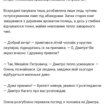
Всередині панувала тиша, розбавлена лише ледь чутним
потріскуванням ламп під абажурами. Запах старих книг
змішувався з деревним ароматом полиць, а десь у глибині
відчувалося тонке, майже невловиме тепло завареного
чаю.
— Добрий вечір! — привітався літній чоловік у круглих
окулярах, підводячись із-за прилавка. — О, Дмитре! Ви
якраз вчасно. І дружину привели?
— Так, Михайле Петровичу, — Дмитро тепло усміхнувся. —
Олена, познайомся. Це людина, завдяки якій сьогодні
відбудеться маленьке диво.
— Дуже приємно! — букініст кивнув, уважно її розглядаючи.
— Дмитро багато про вас розповідав.
Олена розгублено перевела погляд з чоловіка на Дмитра.