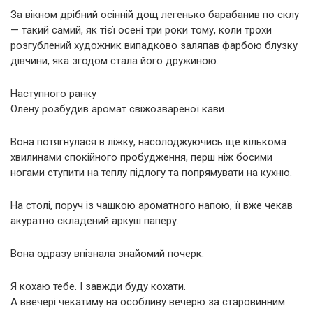
За вікном дрібний осінній дощ легенько барабанив по склу
— такий самий, як тієї осені три роки тому, коли трохи
розгублений художник випадково заляпав фарбою блузку
дівчини, яка згодом стала його дружиною.
Наступного ранку
Олену розбудив аромат свіжозвареної кави.
Вона потягнулася в ліжку, насолоджуючись ще кількома
хвилинами спокійного пробудження, перш ніж босими
ногами ступити на теплу підлогу та попрямувати на кухню.
На столі, поруч із чашкою ароматного напою, її вже чекав
акуратно складений аркуш паперу.
Вона одразу впізнала знайомий почерк.
Я кохаю тебе. І завжди буду кохати.
А ввечері чекатиму на особливу вечерю за старовинним