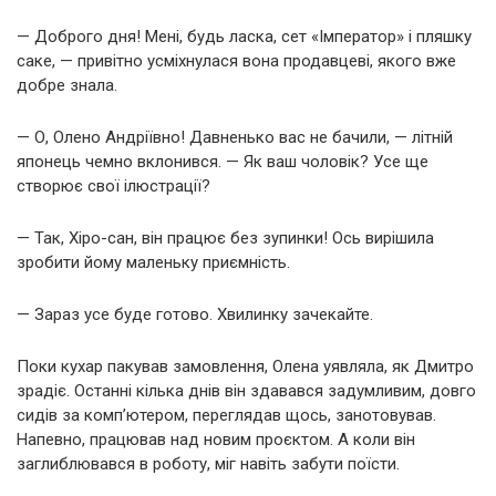
— Доброго дня! Мені, будь ласка, сет «Імператор» і пляшку
саке, — привітно усміхнулася вона продавцеві, якого вже
добре знала.
— О, Олено Андріївно! Давненько вас не бачили, — літній
японець чемно вклонився. — Як ваш чоловік? Усе ще
створює свої ілюстрації?
— Так, Хіро-сан, він працює без зупинки! Ось вирішила
зробити йому маленьку приємність.
— Зараз усе буде готово. Хвилинку зачекайте.
Поки кухар пакував замовлення, Олена уявляла, як Дмитро
зрадіє. Останні кілька днів він здавався задумливим, довго
сидів за комп’ютером, переглядав щось, занотовував.
Напевно, працював над новим проєктом. А коли він
заглиблювався в роботу, міг навіть забути поїсти.