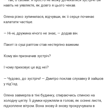
навіть не уявляєте, як довго я цього чекав.
Олена різко зупинилася, відчувши, як її серце починає
калатати частіше.
— Ні-ні, дружина нічого не знає, — додав він.
Пакет із суші раптом став нестерпно важким.
Кому він призначив зустріч?
І чому приховує це від неї?
— Чудово, до зустрічі! — Дмитро поклав слухавку й зайшов
у під’їзд.
Олена завмерла в тіні будинку, спираючись спиною на
холодну цеглу. Її думки кружляли в голові, як осіннє листя,
підхоплене вітром. Вона знову й знову прокручувала в