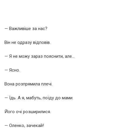
— Важливіше за нас?
Він не одразу відповів.
— Я не можу зараз пояснити, але…
— Ясно.
Вона розпрямила плечі.
— Їдь. А я, мабуть, поїду до мами.
Його очі розширилися.
— Оленко, зачекай!