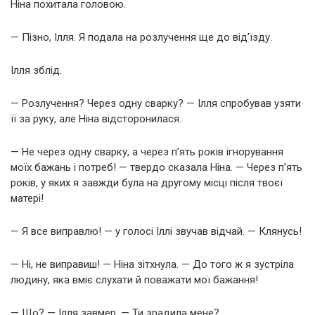
Ніна похитала головою.
— Пізно, Ілля. Я подала на розлучення ще до від’їзду.
Ілля зблід.
— Розлучення? Через одну сварку? — Ілля спробував узяти
її за руку, але Ніна відсторонилася.
— Не через одну сварку, а через п’ять років ігнорування
моїх бажань і потреб! — твердо сказала Ніна. — Через п’ять
років, у яких я завжди була на другому місці після твоєї
матері!
— Я все виправлю! — у голосі Іллі звучав відчай. — Клянусь!
— Ні, не виправиш! — Ніна зітхнула. — До того ж я зустріла
людину, яка вміє слухати й поважати мої бажання!
— Що? — Ілля завмер. — Ти зрадила мене?