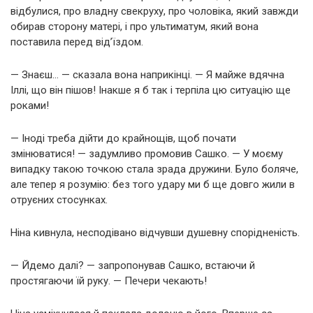
відбулися, про владну свекруху, про чоловіка, який завжди
обирав сторону матері, і про ультиматум, який вона
поставила перед від’їздом.
— Знаєш… — сказала вона наприкінці. — Я майже вдячна
Іллі, що він пішов! Інакше я б так і терпіла цю ситуацію ще
роками!
— Іноді треба дійти до крайнощів, щоб почати
змінюватися! — задумливо промовив Сашко. — У моєму
випадку такою точкою стала зрада дружини. Було боляче,
але тепер я розумію: без того удару ми б ще довго жили в
отруєних стосунках.
Ніна кивнула, несподівано відчувши душевну спорідненість.
— Йдемо далі? — запропонував Сашко, встаючи й
простягаючи їй руку. — Печери чекають!