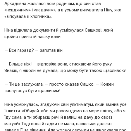
Аркадіївна жалілася всім родичам, що син став
«невдячним» і «ледачим», а в усьому винуватила Ніну, яка
«зіпсувала її хлопчика».
Ніна відклала документи й усміхнулася Сашкові, який
щойно приніс їй чашку кави.
— Все гаразд? — запитав він.
— Більше ніж! — відповіла вона, стискаючи його руку. —
Знаєш, я ніколи не думала, що можу бути такою щасливою!
— Ти це заслужила, — просто сказав Сашко. — Кожен
заслуговує бути щасливим!
Ніна усміхнулась, згадуючи свій ультиматум, який змінив усе
її життя: «Обирай: або ми разом їдемо на море влітку, або я
їду сама, а ти збираєш речі й валиш на дачу до своєї
матусі!» Тоді вона й гадки не мала, наскільки далеко
заведе її це рішення. Але жодної секунди не шкодувала про