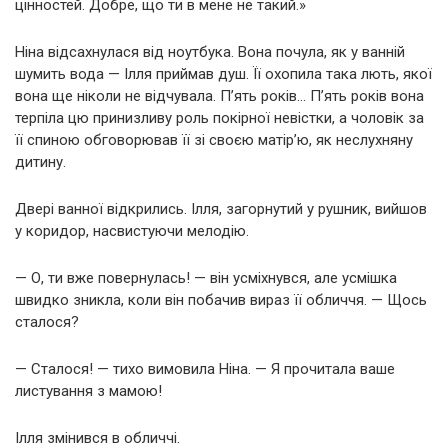
цінностей. Добре, що ти в мене не такий.»
Ніна відсахнулася від ноутбука. Вона почула, як у ванній
шумить вода — Ілля приймав душ. Її охопила така лють, якої
вона ще ніколи не відчувала. П’ять років… П’ять років вона
терпіла цю принизливу роль покірної невістки, а чоловік за
її спиною обговорював її зі своєю матір’ю, як неслухняну
дитину.
Двері ванної відкрились. Ілля, загорнутий у рушник, вийшов
у коридор, насвистуючи мелодію.
— О, ти вже повернулась! — він усміхнувся, але усмішка
швидко зникла, коли він побачив вираз її обличчя. — Щось
сталося?
— Сталося! — тихо вимовила Ніна. — Я прочитала ваше
листування з мамою!
Ілля змінився в обличчі.