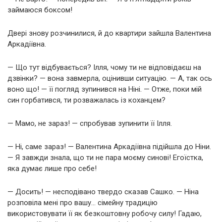
займаюся боксом!
Двері знову розчинилися, й до квартири зайшла Валентина
Аркадіївна.
— Що тут відбувається? Ілля, чому ти не відповідаєш на
дзвінки? — вона завмерла, оцінивши ситуацію. — А, так ось
воно що! — її погляд зупинився на Ніні. — Отже, поки мій
син горбатився, ти розважалась із коханцем?
— Мамо, не зараз! — спробував зупинити її Ілля.
— Ні, саме зараз! — Валентина Аркадіївна підійшла до Ніни.
— Я завжди знала, що ти не пара моєму синові! Егоїстка,
яка думає лише про себе!
— Досить! — несподівано твердо сказав Сашко. — Ніна
розповіла мені про вашу… сімейну традицію
використовувати її як безкоштовну робочу силу! Гадаю,