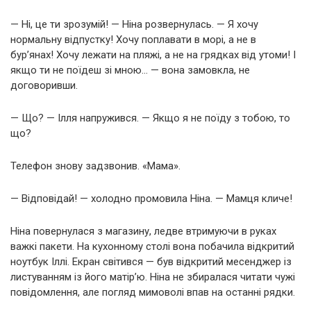
— Ні, це ти зрозумій! — Ніна розвернулась. — Я хочу
нормальну відпустку! Хочу поплавати в морі, а не в
бур’янах! Хочу лежати на пляжі, а не на грядках від утоми! І
якщо ти не поїдеш зі мною… — вона замовкла, не
договоривши.
— Що? — Ілля напружився. — Якщо я не поїду з тобою, то
що?
Телефон знову задзвонив. «Мама».
— Відповідай! — холодно промовила Ніна. — Мамця кличе!
Ніна повернулася з магазину, ледве втримуючи в руках
важкі пакети. На кухонному столі вона побачила відкритий
ноутбук Іллі. Екран світився — був відкритий месенджер із
листуванням із його матір’ю. Ніна не збиралася читати чужі
повідомлення, але погляд мимоволі впав на останні рядки.