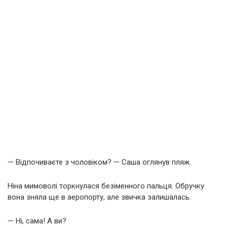
— Відпочиваєте з чоловіком? — Саша оглянув пляж.
Ніна мимоволі торкнулася безіменного пальця. Обручку
вона зняла ще в аеропорту, але звичка залишалась.
— Ні, сама! А ви?