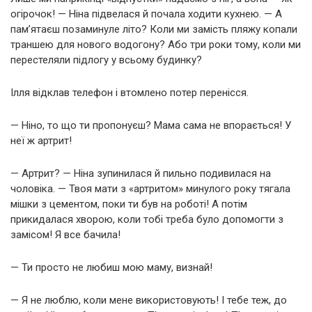
огірочок! — Ніна підвелася й почала ходити кухнею. — А
пам’ятаєш позаминуле літо? Коли ми замість пляжу копали
траншею для нового водогону? Або три роки тому, коли ми
перестеляли підлогу у всьому будинку?
Ілля відклав телефон і втомлено потер перенісся.
— Ніно, то що ти пропонуєш? Мама сама не впорається! У
неї ж артрит!
— Артрит? — Ніна зупинилася й пильно подивилася на
чоловіка. — Твоя мати з «артритом» минулого року тягала
мішки з цементом, поки ти був на роботі! А потім
прикидалася хворою, коли тобі треба було допомогти з
замісом! Я все бачила!
— Ти просто не любиш мою маму, визнай!
— Я не люблю, коли мене використовують! І тебе теж, до