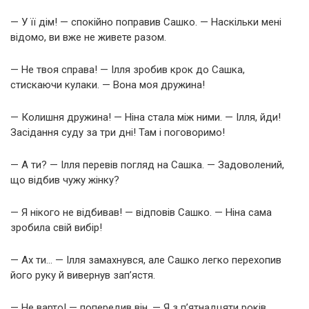
— У її дім! — спокійно поправив Сашко. — Наскільки мені
відомо, ви вже не живете разом.
— Не твоя справа! — Ілля зробив крок до Сашка,
стискаючи кулаки. — Вона моя дружина!
— Колишня дружина! — Ніна стала між ними. — Ілля, йди!
Засідання суду за три дні! Там і поговоримо!
— А ти? — Ілля перевів погляд на Сашка. — Задоволений,
що відбив чужу жінку?
— Я нікого не відбивав! — відповів Сашко. — Ніна сама
зробила свій вибір!
— Ах ти… — Ілля замахнувся, але Сашко легко перехопив
його руку й вивернув зап’ястя.
— Не варто! — попередив він. — Я з п’ятнадцяти років