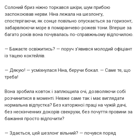
Солоний бриз ніжно торкався шкіри, шум прибою
заспокоював нерви. Ніна лежала на шезлонгу,
спостерігаючи, як сонце повільно опускається за горизонт,
забарвлюючи море в помаранчево-рожеві тони. Вперше за
багато років вона почувалась по-справжньому відпочилою.
— Бажаєте освіжитись? — поруч з’явився молодий офіціант
із тацею коктейлів.
— Дякую! — усміхнулася Ніна, беручи бокал. — Саме те, що
треба!
Вона зробила ковток і заплющила очі, дозволяючи собі
розчинитися в моменті. Невже саме так і має виглядати
нормальна відпустка? Без каторжної праці на чужій дачі,
без нескінченних докорів свекрухи, без почуття провини за
бажання просто відпочити?
— Здається, цей шезлонг вільний? — почувся поряд