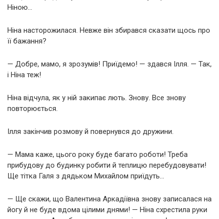
Ніною…
Ніна насторожилася. Невже він збирався сказати щось про
її бажання?
— Добре, мамо, я зрозумів! Приїдемо! — здався Ілля. — Так,
і Ніна теж!
Ніна відчула, як у ній закипає лють. Знову. Все знову
повторюється.
Ілля закінчив розмову й повернувся до дружини.
— Мама каже, цього року буде багато роботи! Треба
прибудову до будинку робити й теплицю перебудовувати!
Ще тітка Галя з дядьком Михайлом приїдуть…
— Ще скажи, що Валентина Аркадіївна знову записалася на
йогу й не буде вдома цілими днями! — Ніна схрестила руки