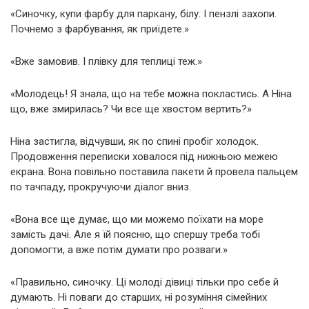
«Синочку, купи фарбу для паркану, білу. І пензлі захопи.
Почнемо з фарбування, як приїдете.»
«Вже замовив. І плівку для теплиці теж.»
«Молодець! Я знала, що на тебе можна покластись. А Ніна
що, вже змирилась? Чи все ще хвостом вертить?»
Ніна застигла, відчувши, як по спині пробіг холодок.
Продовження переписки ховалося під нижньою межею
екрана. Вона повільно поставила пакети й провела пальцем
по тачпаду, прокручуючи діалог вниз.
«Вона все ще думає, що ми можемо поїхати на море
замість дачі. Але я їй поясню, що спершу треба тобі
допомогти, а вже потім думати про розваги.»
«Правильно, синочку. Ці молоді дівиці тільки про себе й
думають. Ні поваги до старших, ні розуміння сімейних