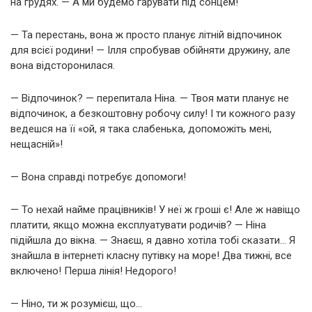
на грудях. — А ми будемо гарувати під сонцем!
— Та перестань, вона ж просто планує літній відпочинок
для всієї родини! — Ілля спробував обійняти дружину, але
вона відсторонилася.
— Відпочинок? — перепитала Ніна. — Твоя мати планує не
відпочинок, а безкоштовну робочу силу! І ти кожного разу
ведешся на її «ой, я така слабенька, допоможіть мені,
нещасній»!
— Вона справді потребує допомоги!
— То нехай найме працівників! У неї ж гроші є! Але ж навіщо
платити, якщо можна експлуатувати родичів? — Ніна
підійшла до вікна. — Знаєш, я давно хотіла тобі сказати… Я
знайшла в інтернеті класну путівку на море! Два тижні, все
включено! Перша лінія! Недорого!
— Ніно, ти ж розумієш, що…