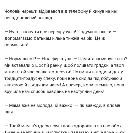
Чоловік нарешті відірвався від телефону й кинув на неї
незадоволений погляд.
— Ну от знову ти все перекручуєш! Подумати тільки —
допомагаємо батькам кілька тижнів на рік! Це ж
нормально!
— Нормально?! — Ніна фиркнула. — Пам’ятаєш минуле літо?
Ми вставали о шостій ранку, щоб поливати грядки, а твоя
мати в той час спала до десяти! Потім ми лагодили дах у
тридцятиградусну спеку, поки вона сиділа під яблунею з
книжкою й льодяним чаєм! А ввечері, коли стемніло, вона
вручила нам список завдань на наступний день!
— Мама вже не молода, їй важко! — як завжди, відповів
Ілля.
— Твоїй мамі п’ятдесят сім, і вона здоровіша за нас обох!
Лише ми наприкінці «відпустки» падаємо з ніг, а вона — як