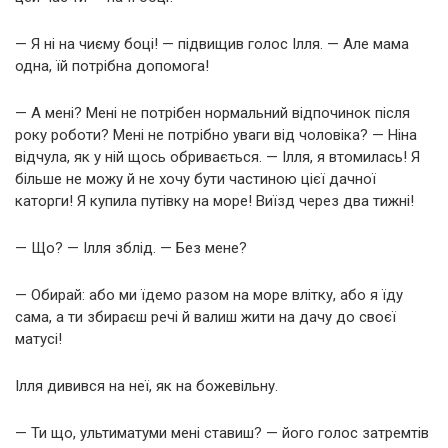
— Я ні на чиєму боці! — підвищив голос Ілля. — Але мама
одна, їй потрібна допомога!
— А мені? Мені не потрібен нормальний відпочинок після
року роботи? Мені не потрібно уваги від чоловіка? — Ніна
відчула, як у ній щось обривається. — Ілля, я втомилась! Я
більше не можу й не хочу бути частиною цієї дачної
каторги! Я купила путівку на море! Виїзд через два тижні!
— Що? — Ілля зблід. — Без мене?
— Обирай: або ми їдемо разом на море влітку, або я їду
сама, а ти збираєш речі й валиш жити на дачу до своєї
матусі!
Ілля дивився на неї, як на божевільну.
— Ти що, ультиматуми мені ставиш? — його голос затремтів