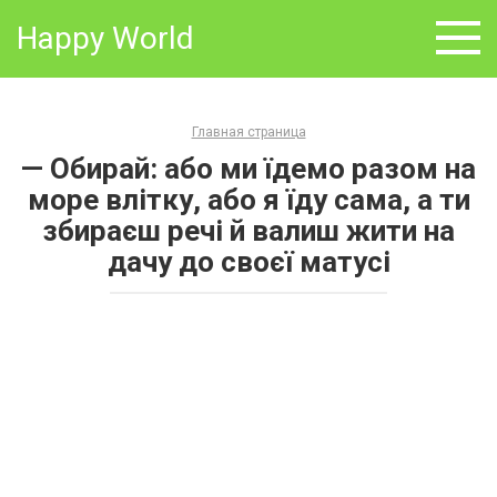
Skip
Happy World
to
content
Главная страница
— Обирай: або ми їдемо разом на
море влітку, або я їду сама, а ти
збираєш речі й валиш жити на
дачу до своєї матусі