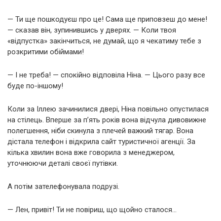
— Ти ще пошкодуєш про це! Сама ще приповзеш до мене!
— сказав він, зупинившись у дверях. — Коли твоя
«відпустка» закінчиться, не думай, що я чекатиму тебе з
розкритими обіймами!
— І не треба! — спокійно відповіла Ніна. — Цього разу все
буде по-іншому!
Коли за Іллею зачинилися двері, Ніна повільно опустилася
на стілець. Вперше за п’ять років вона відчула дивовижне
полегшення, ніби скинула з плечей важкий тягар. Вона
дістала телефон і відкрила сайт туристичної агенції. За
кілька хвилин вона вже говорила з менеджером,
уточнюючи деталі своєї путівки.
А потім зателефонувала подрузі.
— Лен, привіт! Ти не повіриш, що щойно сталося…