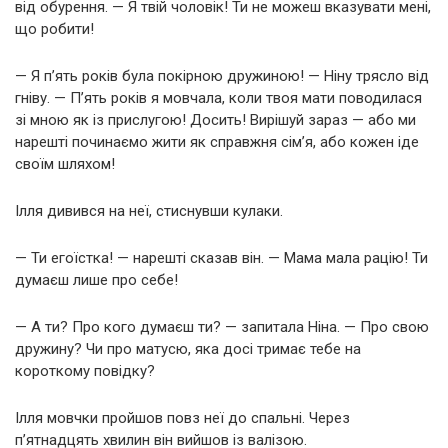
від обурення. — Я твій чоловік! Ти не можеш вказувати мені,
що робити!
— Я п’ять років була покірною дружиною! — Ніну трясло від
гніву. — П’ять років я мовчала, коли твоя мати поводилася
зі мною як із прислугою! Досить! Вирішуй зараз — або ми
нарешті починаємо жити як справжня сім’я, або кожен іде
своїм шляхом!
Ілля дивився на неї, стиснувши кулаки.
— Ти егоїстка! — нарешті сказав він. — Мама мала рацію! Ти
думаєш лише про себе!
— А ти? Про кого думаєш ти? — запитала Ніна. — Про свою
дружину? Чи про матусю, яка досі тримає тебе на
короткому повідку?
Ілля мовчки пройшов повз неї до спальні. Через
п’ятнадцять хвилин він вийшов із валізою.