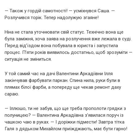
— Також у гордій самотності! — усміхнувся Саша. —
Розлучився торік. Тепер надолужую згаяне!
Ніна не стала уточнювати свій статус. Технічно вона ще
була заміжня, хоча заява на розлучення вже лежала в суді.
Перед від’їздом вона побувала в юриста і запустила
процес. П’яти років виявилось достатньо, щоб зрозуміти —
ситуація не зміниться.
У той самий час на дачі Валентини Аркадіївни Ілля
закінчував фарбувати паркан. Спина нила, руки були в
плямах білої фарби, а попереду ще чекав ремонт даху
сараю.
— Іллюшо, ти не забув, що ще треба прополоти грядки з
полуницею? — Валентина Аркадіївна з’явилася поруч із
чашкою чаю в руках. — І доріжки підмести! Завтра тітка
Галя з дядьком Михайлом приїжджають, має бути гарно!