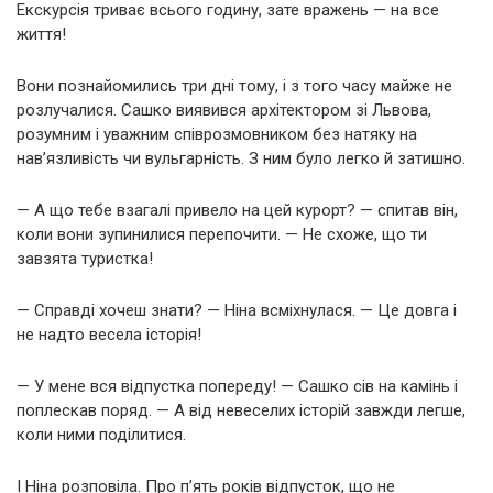
Екскурсія триває всього годину, зате вражень — на все
життя!
Вони познайомились три дні тому, і з того часу майже не
розлучалися. Сашко виявився архітектором зі Львова,
розумним і уважним співрозмовником без натяку на
нав’язливість чи вульгарність. З ним було легко й затишно.
— А що тебе взагалі привело на цей курорт? — спитав він,
коли вони зупинилися перепочити. — Не схоже, що ти
завзята туристка!
— Справді хочеш знати? — Ніна всміхнулася. — Це довга і
не надто весела історія!
— У мене вся відпустка попереду! — Сашко сів на камінь і
поплескав поряд. — А від невеселих історій завжди легше,
коли ними поділитися.
І Ніна розповіла. Про п’ять років відпусток, що не