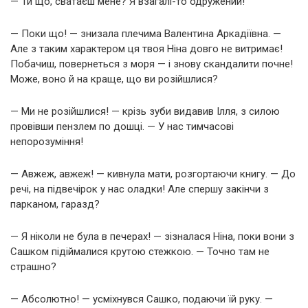
— Ти що, сватаєш мене? Я взагалі-то одружений!
— Поки що! — знизала плечима Валентина Аркадіївна. —
Але з таким характером ця твоя Ніна довго не витримає!
Побачиш, повернеться з моря — і знову скандалити почне!
Може, воно й на краще, що ви розійшлися?
— Ми не розійшлися! — крізь зуби видавив Ілля, з силою
провівши пензлем по дошці. — У нас тимчасові
непорозуміння!
— Авжеж, авжеж! — кивнула мати, розгортаючи книгу. — До
речі, на підвечірок у нас оладки! Але спершу закінчи з
парканом, гаразд?
— Я ніколи не була в печерах! — зізналася Ніна, поки вони з
Сашком підіймалися крутою стежкою. — Точно там не
страшно?
— Абсолютно! — усміхнувся Сашко, подаючи їй руку. —