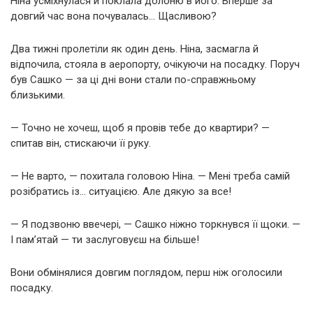
Ніна усміхнулася й поклала долоню в його. Вперше за
довгий час вона почувалась… Щасливою?
Два тижні пролетіли як один день. Ніна, засмагла й
відпочила, стояла в аеропорту, очікуючи на посадку. Поруч
був Сашко — за ці дні вони стали по-справжньому
близькими.
— Точно не хочеш, щоб я провів тебе до квартири? —
спитав він, стискаючи її руку.
— Не варто, — похитала головою Ніна. — Мені треба самій
розібратись із… ситуацією. Але дякую за все!
— Я подзвоню ввечері, — Сашко ніжно торкнувся її щоки. —
І пам’ятай — ти заслуговуєш на більше!
Вони обмінялися довгим поглядом, перш ніж оголосили
посадку.