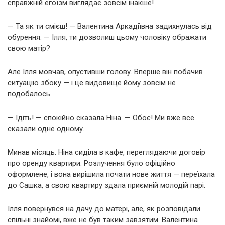
справжній егоїзм виглядає зовсім інакше!
— Та як ти смієш! — Валентина Аркадіївна задихнулась від
обурення. — Ілля, ти дозволиш цьому чоловіку ображати
свою матір?
Але Ілля мовчав, опустивши голову. Вперше він побачив
ситуацію збоку — і це видовище йому зовсім не
подобалось.
— Ідіть! — спокійно сказала Ніна. — Обоє! Ми вже все
сказали одне одному.
Минав місяць. Ніна сиділа в кафе, переглядаючи договір
про оренду квартири. Розлучення було офіційно
оформлене, і вона вирішила почати нове життя — переїхала
до Сашка, а свою квартиру здала приємній молодій парі.
Ілля повернувся на дачу до матері, але, як розповідали
спільні знайомі, вже не був таким завзятим. Валентина