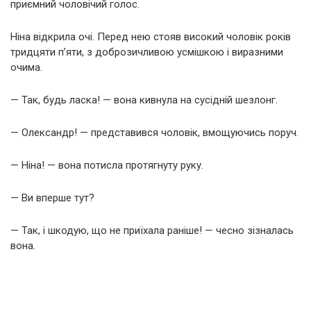
приємний чоловічий голос.
Ніна відкрила очі. Перед нею стояв високий чоловік років
тридцяти п’яти, з доброзичливою усмішкою і виразними
очима.
— Так, будь ласка! — вона кивнула на сусідній шезлонг.
— Олександр! — представився чоловік, вмощуючись поруч.
— Ніна! — вона потисла протягнуту руку.
— Ви вперше тут?
— Так, і шкодую, що не приїхала раніше! — чесно зізналась
вона.