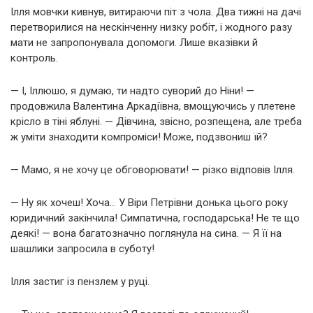
Ілля мовчки кивнув, витираючи піт з чола. Два тижні на дачі
перетворилися на нескінченну низку робіт, і жодного разу
мати не запропонувала допомоги. Лише вказівки й
контроль.
— І, Іллюшо, я думаю, ти надто суворий до Ніни! —
продовжила Валентина Аркадіївна, вмощуючись у плетене
крісло в тіні яблуні. — Дівчина, звісно, розпещена, але треба
ж уміти знаходити компроміси! Може, подзвониш їй?
— Мамо, я не хочу це обговорювати! — різко відповів Ілля.
— Ну як хочеш! Хоча… У Віри Петрівни донька цього року
юридичний закінчила! Симпатична, господарська! Не те що
деякі! — вона багатозначно поглянула на сина. — Я її на
шашлики запросила в суботу!
Ілля застиг із пензлем у руці.