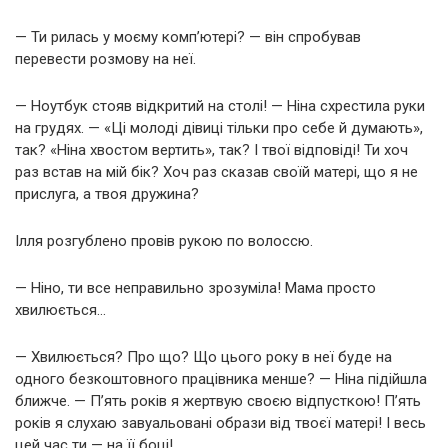
— Ти рилась у моєму комп’ютері? — він спробував
перевести розмову на неї.
— Ноутбук стояв відкритий на столі! — Ніна схрестила руки
на грудях. — «Ці молоді дівиці тільки про себе й думають»,
так? «Ніна хвостом вертить», так? І твої відповіді! Ти хоч
раз встав на мій бік? Хоч раз сказав своїй матері, що я не
прислуга, а твоя дружина?
Ілля розгублено провів рукою по волоссю.
— Ніно, ти все неправильно зрозуміла! Мама просто
хвилюється…
— Хвилюється? Про що? Що цього року в неї буде на
одного безкоштовного працівника менше? — Ніна підійшла
ближче. — П’ять років я жертвую своєю відпусткою! П’ять
років я слухаю завуальовані образи від твоєї матері! І весь
цей час ти — на її боці!