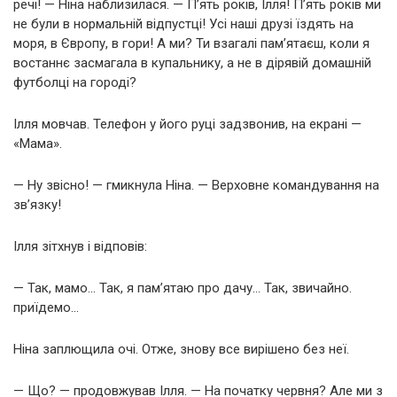
речі! — Ніна наблизилася. — П’ять років, Ілля! П’ять років ми
не були в нормальній відпустці! Усі наші друзі їздять на
моря, в Європу, в гори! А ми? Ти взагалі пам’ятаєш, коли я
востаннє засмагала в купальнику, а не в дірявій домашній
футболці на городі?
Ілля мовчав. Телефон у його руці задзвонив, на екрані —
«Мама».
— Ну звісно! — гмикнула Ніна. — Верховне командування на
зв’язку!
Ілля зітхнув і відповів:
— Так, мамо… Так, я пам’ятаю про дачу… Так, звичайно.
приїдемо…
Ніна заплющила очі. Отже, знову все вирішено без неї.
— Що? — продовжував Ілля. — На початку червня? Але ми з