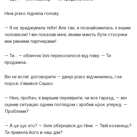
Ніна різко підняла голову.
— Я не зраджувала тебе! Але так, я познайомилась з іншим
чоловіком! І він показав мені, якими мають бути стосунки
між рівними партнерами!
— Ти… — обличчя Іллі перекосилося від гніву. — Ти
продажна…
Він не встиг договорити — двері різко відчинились, і на
порозі з’явився Сашко.
— Ніно, пробач, я вирішив перевірити, чи все гаразд, — він
оцінив ситуацію одним поглядом і зробив крок уперед. —
Проблеми?
— А це ще хто? — Ілля обернувся до Ніни. — Твій коханець?
Ти привела його в наш дім?