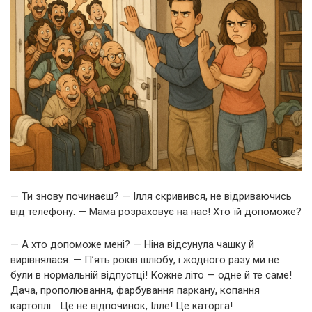
— Ти знову починаєш? — Ілля скривився, не відриваючись
від телефону. — Мама розраховує на нас! Хто їй допоможе?
— А хто допоможе мені? — Ніна відсунула чашку й
вирівнялася. — П’ять років шлюбу, і жодного разу ми не
були в нормальній відпустці! Кожне літо — одне й те саме!
Дача, прополювання, фарбування паркану, копання
картоплі… Це не відпочинок, Ілле! Це каторга!