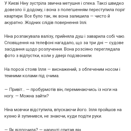
У Києві Ніну зустріла звична метушня і спека. Таксі швидко
довезло її додому, і вона з полегшенням переступила поріг
квартири. Все було так, як вона залишила — чисто й
акуратно. Жодних слідів повернення Іллі.
Ніна розпакувала валізу, прийняла душ і заварила собі чаю.
Сповіщення на телефоні нагадало, що за три дні — судове
засідання щодо розлучення. Вона розсіяно переглядала
фото з відпустки, коли у двері подзвонили.
На порозі стояв Ілля — виснажений, з обпеченим носом і
темними колами під очима.
— Привіт… — пробурмотів він, переминаючись із ноги на
ногу. — Можна зайти?
Ніна мовчки відступила, впускаючи його. Ілля пройшов на
кухню й зупинився, не знаючи, куди подіти руки.
— Як відпочила? — нарешті спитав він.