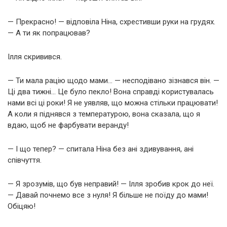
— Прекрасно! — відповіла Ніна, схрестивши руки на грудях.
— А ти як попрацював?
Ілля скривився.
— Ти мала рацію щодо мами… — несподівано зізнався він. —
Ці два тижні… Це було пекло! Вона справді користувалась
нами всі ці роки! Я не уявляв, що можна стільки працювати!
А коли я піднявся з температурою, вона сказала, що я
вдаю, щоб не фарбувати веранду!
— І що тепер? — спитала Ніна без ані здивування, ані
співчуття.
— Я зрозумів, що був неправий! — Ілля зробив крок до неї.
— Давай почнемо все з нуля! Я більше не поїду до мами!
Обіцяю!