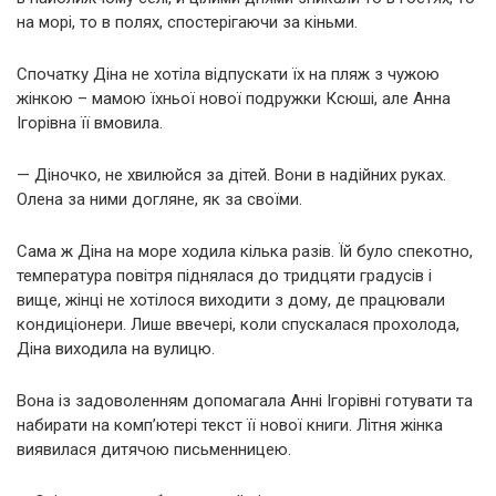
на морі, то в полях, спостерігаючи за кіньми.
Спочатку Діна не хотіла відпускати їх на пляж з чужою
жінкою – мамою їхньої нової подружки Ксюші, але Анна
Ігорівна її вмовила.
— Діночко, не хвилюйся за дітей. Вони в надійних руках.
Олена за ними догляне, як за своїми.
Сама ж Діна на море ходила кілька разів. Їй було спекотно,
температура повітря піднялася до тридцяти градусів і
вище, жінці не хотілося виходити з дому, де працювали
кондиціонери. Лише ввечері, коли спускалася прохолода,
Діна виходила на вулицю.
Вона із задоволенням допомагала Анні Ігорівні готувати та
набирати на комп’ютері текст її нової книги. Літня жінка
виявилася дитячою письменницею.