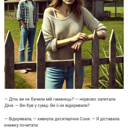
— Діти, ви не бачили мій гаманець? — нервово запитала
Діна. — Він був у сумці. Ви її не відкривали?
— Відкривала, — кивнула десятирічна Соня. — Я діставала
книжку почитати.