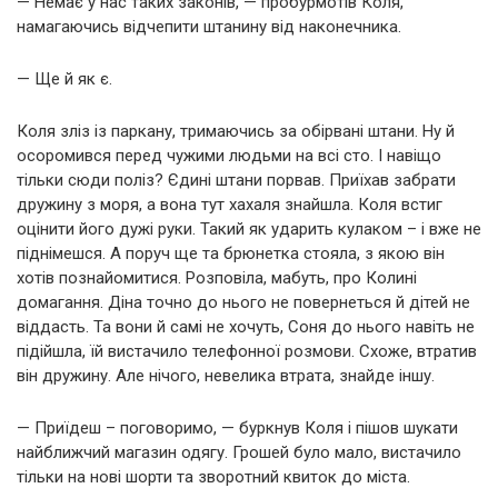
— Немає у нас таких законів, — пробурмотів Коля,
намагаючись відчепити штанину від наконечника.
— Ще й як є.
Коля зліз із паркану, тримаючись за обірвані штани. Ну й
осоромився перед чужими людьми на всі сто. І навіщо
тільки сюди поліз? Єдині штани порвав. Приїхав забрати
дружину з моря, а вона тут хахаля знайшла. Коля встиг
оцінити його дужі руки. Такий як ударить кулаком – і вже не
піднімешся. А поруч ще та брюнетка стояла, з якою він
хотів познайомитися. Розповіла, мабуть, про Колині
домагання. Діна точно до нього не повернеться й дітей не
віддасть. Та вони й самі не хочуть, Соня до нього навіть не
підійшла, їй вистачило телефонної розмови. Схоже, втратив
він дружину. Але нічого, невелика втрата, знайде іншу.
— Приїдеш – поговоримо, — буркнув Коля і пішов шукати
найближчий магазин одягу. Грошей було мало, вистачило
тільки на нові шорти та зворотний квиток до міста.