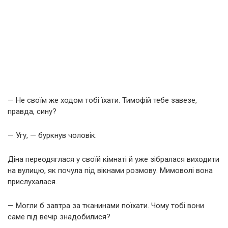
— Не своїм же ходом тобі їхати. Тимофій тебе завезе,
правда, сину?
— Угу, — буркнув чоловік.
Діна переодяглася у своїй кімнаті й уже зібралася виходити
на вулицю, як почула під вікнами розмову. Мимоволі вона
прислухалася.
— Могли б завтра за тканинами поїхати. Чому тобі вони
саме під вечір знадобилися?