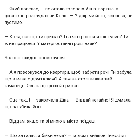
— Який ловелас, — похитала головою Анна Ігорівна, з
цікавістю розглядаючи Колю. — У двір ми його, звісно ж, не
пустимо.
— Коля, навіщо ти приїхав? І на які гроші квиток купив? Ти
ж не працюєш. У матері останні гроші взяв?
Чоловік єхидно посміхнувся.
— А я повернувся до квартири, щоб забрати речі. Ти забула,
що в мене є другі ключі? А там на столі лежав твій
гаманець. Ось на ці гроші й приїхав.
— Оце так…! — закричала Діна. — Віддай негайно! Я думала,
що загубила його.
— Віддам, якщо ти зі мною в місто поїдеш.
— Що за галас, а бійки нема? — із дому вийшов Тимофій і