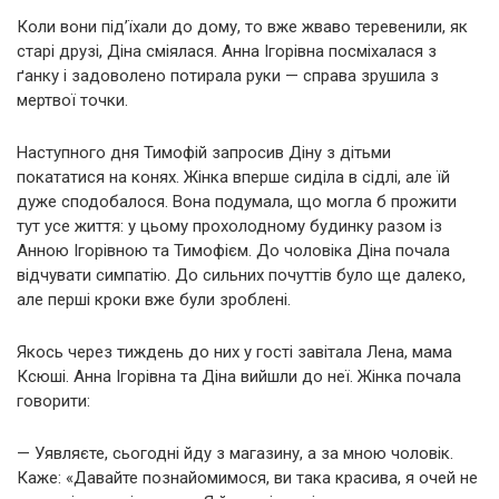
Коли вони під’їхали до дому, то вже жваво теревенили, як
старі друзі, Діна сміялася. Анна Ігорівна посміхалася з
ґанку і задоволено потирала руки — справа зрушила з
мертвої точки.
Наступного дня Тимофій запросив Діну з дітьми
покататися на конях. Жінка вперше сиділа в сідлі, але їй
дуже сподобалося. Вона подумала, що могла б прожити
тут усе життя: у цьому прохолодному будинку разом із
Анною Ігорівною та Тимофієм. До чоловіка Діна почала
відчувати симпатію. До сильних почуттів було ще далеко,
але перші кроки вже були зроблені.
Якось через тиждень до них у гості завітала Лена, мама
Ксюші. Анна Ігорівна та Діна вийшли до неї. Жінка почала
говорити:
— Уявляєте, сьогодні йду з магазину, а за мною чоловік.
Каже: «Давайте познайомимося, ви така красива, я очей не