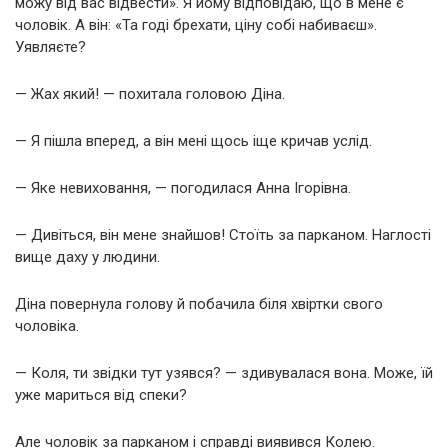
можу від вас відвести». Я йому відповідаю, що в мене є
чоловік. А він: «Та годі брехати, ціну собі набиваєш».
Уявляєте?
— Жах який! — похитала головою Діна.
— Я пішла вперед, а він мені щось іще кричав услід.
— Яке невиховання, — погодилася Анна Ігорівна.
— Дивіться, він мене знайшов! Стоїть за парканом. Наглості
вище даху у людини.
Діна повернула голову й побачила біля хвіртки свого
чоловіка.
— Коля, ти звідки тут узявся? — здивувалася вона. Може, їй
уже мариться від спеки?
Але чоловік за парканом і справді виявився Колею.