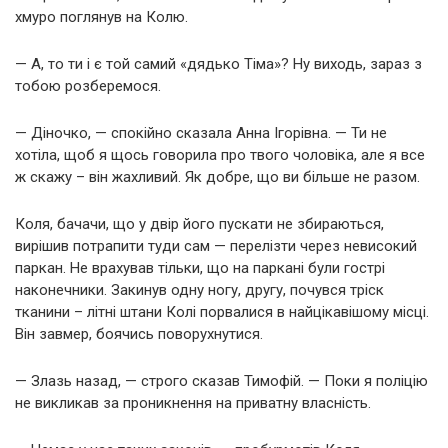
хмуро поглянув на Колю.
— А, то ти і є той самий «дядько Тіма»? Ну виходь, зараз з
тобою розберемося.
— Діночко, — спокійно сказала Анна Ігорівна. — Ти не
хотіла, щоб я щось говорила про твого чоловіка, але я все
ж скажу – він жахливий. Як добре, що ви більше не разом.
Коля, бачачи, що у двір його пускати не збираються,
вирішив потрапити туди сам — перелізти через невисокий
паркан. Не врахував тільки, що на паркані були гострі
наконечники. Закинув одну ногу, другу, почувся тріск
тканини – літні штани Колі порвалися в найцікавішому місці.
Він завмер, боячись поворухнутися.
— Злазь назад, — строго сказав Тимофій. — Поки я поліцію
не викликав за проникнення на приватну власність.