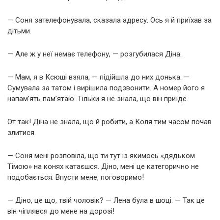
— Соня зателефонувала, сказала адресу. Ось я й приїхав за
дітьми.
— Але ж у неї немає телефону, — розгубилася Діна.
— Мам, я в Ксюші взяла, — підійшла до них донька. —
Сумувала за татом і вирішила подзвонити. А номер його я
напам’ять пам’ятаю. Тільки я не знала, що він приїде.
От так! Діна не знала, що й робити, а Коля тим часом почав
злитися.
— Соня мені розповіла, що ти тут із якимось «дядьком
Тімою» на конях катаєшся. Діно, мені це категорично не
подобається. Впусти мене, поговоримо!
— Діно, це що, твій чоловік? — Лена була в шоці. — Так це
він чіплявся до мене на дорозі!