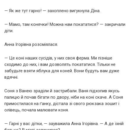
— Як же тут гарно! — захоплено вигукнула Діна.
— Мамо, там конячки! Можна нам покататися? — закричали
діти.
Анна Ігорівна розсміялася.
— Це коні наших сусідів, у них своя ферма. Ми пізніше
сходимо до них, і вам дозволять покататися. Тільки не
забудьте взяти яблука для коней. Вони будуть вам дуже
вдячні.
Соня з Ванею зраділи й застрибали. Ваня підхопив якусь
палицю й почав бігати по двору, ніби на коні скаче. А Соня
примостилася на ґанку, дістала зі свого рюкзака зошит і
олівець, почала малювати коня.
— Гарні у вас дітки, — зауважила Анна Ігорівна. — А де їхній