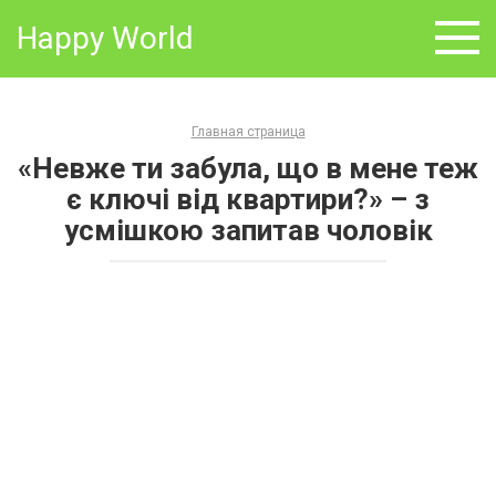
Skip
Happy World
to
content
Главная страница
«Невже ти забула, що в мене теж
є ключі від квартири?» – з
усмішкою запитав чоловік