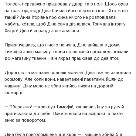
Чоловік переважно працював у дворі та в полі. Щось орав
на тракторі, іноді Діна бачила його верхи на коні. Хто ж він
такий? Анна Ігорівна про сина нічого не розповідала,
мабуть, хотіла, щоб Діна сама дізналася. Тримала інтригу.
Хитро! Діна й справді зацікавилася.
Прикинувшись, що нічого не чула, Діна вийшла з дому.
Тимофій завів машину, і вони по вечірній прохолоді поїхали
до магазину тканин – він якраз працював до дев’ятої.
Дорогою і в магазині чоловік мовчав. Діна теж не заводила
розмову. Але коли вони, навантажені пакетами, йшли до
машини, Діну мало не збив якийсь лихач на дорогій
іномарці.
— Обережно! — крикнув Тимофій, хапаючи Діну за руку й
притискаючи до себе. Пакети впали на асфальт, а лихач
зник за поворотом.
Діна була приголомшена: ще крок — і машина збила б її