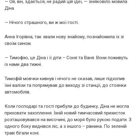
— Ой, він, здається, не радий цій ідеї, — зніяковіло мовила
Діна.
— Нічого страшного, ви ж мої гості.
Анна Ігорівна, так звали нову знайому, познайомила їх зі
своїм сином.
— Тимофію, це Діна і її діти – Соня та Ваня. Вони поживуть
із нами два тижні.
Тимофій мовчки кивнув і нічого не сказав, лише підхопив
їхні валізи та попрямував до виходу зі станції, до стоянки
автомобілів.
Коли господарі та гості прибули до будинку, Діна не могла
приховати захоплення. Їхній новий тимчасовий прихисток
розташовувався на височині, до моря було рукою подати. З
одного боку виднівся ліс, а з іншого – рівнина. По зеленій
траві бігали коні.