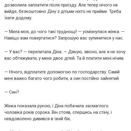
дозволила заплатити після приїзду. Але тепер нічого не
вийде, безкоштовно Діну з дітьми ніхто не прийме. Треба
їхати додому.
— Мила моя, до чого такі труднощі! — усміхнулася жінка. —
Навіщо вам повертатися? Запрошую вас зупинитися у нас.
— У вас? — перепитала Діна. — Дякую, звісно, але я не хочу
вас обтяжувати, у мене двоє дітей. Та й платити мені нічим.
— Нічого, відплатите допомогою по господарству. Самій
мені важко багато чого робити, а син постійно зайнятий.
— Син?
Жінка показала рукою, і Діна побачила засмаглого
чоловіка років сорока. Він стояв, спершись на стіну, і
невдоволено дивився в їхній бік.