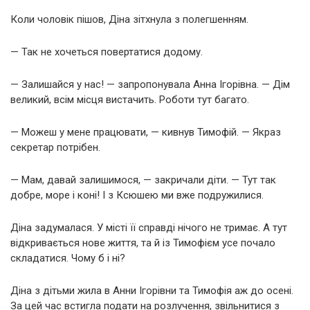
Коли чоловік пішов, Діна зітхнула з полегшенням.
— Так не хочеться повертатися додому.
— Залишайся у нас! — запропонувала Анна Ігорівна. — Дім
великий, всім місця вистачить. Роботи тут багато.
— Можеш у мене працювати, — кивнув Тимофій. — Якраз
секретар потрібен.
— Мам, давай залишимося, — закричали діти. — Тут так
добре, море і коні! І з Ксюшею ми вже подружилися.
Діна задумалася. У місті її справді нічого не тримає. А тут
відкривається нове життя, та й із Тимофієм усе почало
складатися. Чому б і ні?
Діна з дітьми жила в Анни Ігорівни та Тимофія аж до осені.
За цей час встигла подати на розлучення, звільнитися з