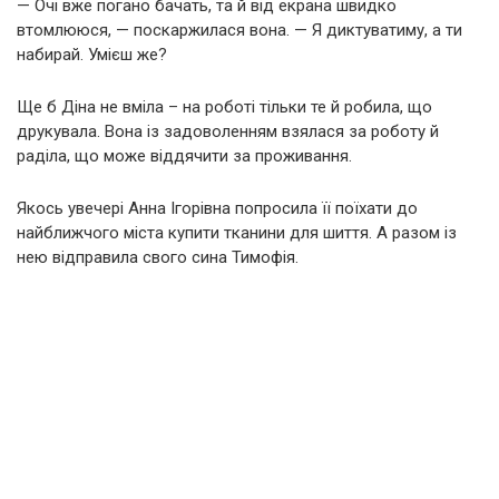
— Очі вже погано бачать, та й від екрана швидко
втомлююся, — поскаржилася вона. — Я диктуватиму, а ти
набирай. Умієш же?
Ще б Діна не вміла – на роботі тільки те й робила, що
друкувала. Вона із задоволенням взялася за роботу й
раділа, що може віддячити за проживання.
Якось увечері Анна Ігорівна попросила її поїхати до
найближчого міста купити тканини для шиття. А разом із
нею відправила свого сина Тимофія.