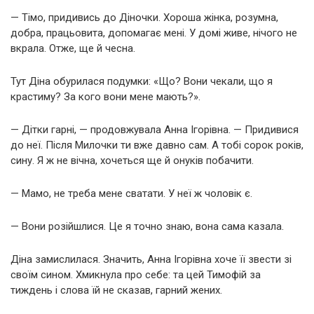
— Тімо, придивись до Діночки. Хороша жінка, розумна,
добра, працьовита, допомагає мені. У домі живе, нічого не
вкрала. Отже, ще й чесна.
Тут Діна обурилася подумки: «Що? Вони чекали, що я
крастиму? За кого вони мене мають?».
— Дітки гарні, — продовжувала Анна Ігорівна. — Придивися
до неї. Після Милочки ти вже давно сам. А тобі сорок років,
сину. Я ж не вічна, хочеться ще й онуків побачити.
— Мамо, не треба мене сватати. У неї ж чоловік є.
— Вони розійшлися. Це я точно знаю, вона сама казала.
Діна замислилася. Значить, Анна Ігорівна хоче її звести зі
своїм сином. Хмикнула про себе: та цей Тимофій за
тиждень і слова їй не сказав, гарний жених.