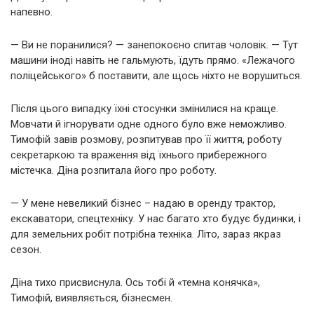
напевно.
— Ви не поранилися? — занепокоєно спитав чоловік. — Тут
машини іноді навіть не гальмують, їдуть прямо. «Лежачого
поліцейського» б поставити, але щось ніхто не ворушиться.
Після цього випадку їхні стосунки змінилися на краще.
Мовчати й ігнорувати одне одного було вже неможливо.
Тимофій завів розмову, розпитував про її життя, роботу
секретаркою та враження від їхнього прибережного
містечка. Діна розпитала його про роботу.
— У мене невеликий бізнес – надаю в оренду трактор,
екскаватори, спецтехніку. У нас багато хто будує будинки, і
для земельних робіт потрібна техніка. Літо, зараз якраз
сезон.
Діна тихо присвиснула. Ось тобі й «темна конячка»,
Тимофій, виявляється, бізнесмен.