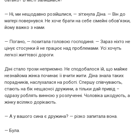
батько? В місті залишився?
— Ні, ми нещодавно розійшлися, — зітхнула Діна. — Він до
матері повернувся. Не хоче брати на себе сімейні обов’язки,
йому важко з нами.
— Погано, — похитала головою господиня. — Зараз ніхто не
цінує стосунки й не працює над проблемами. Усі хочуть
легкої життєвої дороги.
Діні стало трохи неприємно. Не сподобалося їй, що майже
незнайома жінка починає її вчити жити. Діна знала таких
порадників, наслухалася на роботі. Спершу співчувають,
стають на бік нещасної дружини, а тільки дай привід –
одразу роблять винною у розлученні. Чоловіка шкодують, а
жінку всіляко дорікають.
— А у вашого сина є дружина? — різко запитала вона.
— Була.