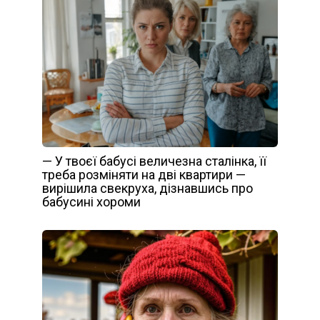
— У твоєї бабусі величезна сталінка, її
треба розміняти на дві квартири —
вирішила свекруха, дізнавшись про
бабусині хороми