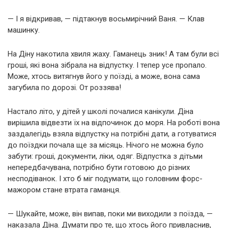
— І я відкривав, — підтакнув восьмирічний Ваня. — Клав
машинку.
На Діну накотила хвиля жаху. Гаманець зник! А там були всі
гроші, які вона зібрала на відпустку. І тепер усе пропало.
Може, хтось витягнув його у поїзді, а може, вона сама
загубила по дорозі. От роззява!
Настало літо, у дітей у школі почалися канікули. Діна
вирішила відвезти їх на відпочинок до моря. На роботі вона
заздалегідь взяла відпустку на потрібні дати, а готуватися
до поїздки почала ще за місяць. Нічого не можна було
забути: гроші, документи, ліки, одяг. Відпустка з дітьми
непередбачувана, потрібно бути готовою до різних
несподіванок. І хто б міг подумати, що головним форс-
мажором стане втрата гаманця.
— Шукайте, може, він випав, поки ми виходили з поїзда, —
наказала Діна. Думати про те, що хтось його привласнив,