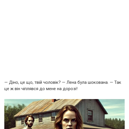
— Діно, це що, твій чоловік? — Лена була шокована. — Так
це ж він чіплявся до мене на дорозі!