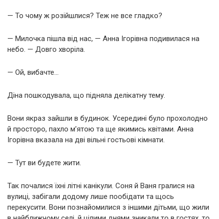
— То чому ж розійшлися? Теж не все гладко?
— Милочка пішла від нас, — Анна Ігорівна подивилася на
небо. — Довго хворіла.
— Ой, вибачте…
Діна пошкодувала, що підняла делікатну тему.
Вони якраз зайшли в будинок. Усередині було прохолодно
й просторо, пахло м’ятою та ще якимись квітами. Анна
Ігорівна вказала на дві вільні гостьові кімнати.
— Тут ви будете жити.
Так почалися їхні літні канікули. Соня й Ваня гралися на
вулиці, забігали додому лише пообідати та щось
перекусити. Вони познайомилися з іншими дітьми, що жили
в найближчому селі, й цілими днями зникали то в гостях, то