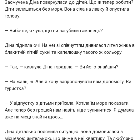
Засмучена Діна повернулася до дітей. Що ж тепер робити?
Діти залишаться без моря. Вона сіла на лавку й опустила
голову.
— Вибачте, я чула, що ви загубили гаманець?
Діна підняла очі. На неї зі співчуттям дивилася літня жінка в
блакитній літній сукні та капелюшку такого ж кольору.
— Так, — кивнула Діна і зраділа. — Ви його знайшли?
— На жаль, ні. Але я хочу запропонувати вам допомогу. Ви
туристка?
— У відпустку з дітьми приїхала. Хотіла їм море показати.
Але тепер без грошей нам навіть ніде зупинитися. Я думала
вже на місці знайти щось…
Діна детально пояснила ситуацію: вона домовилася з
місцевою жителькою, що зніме в неї квартиру. Та люб’язно