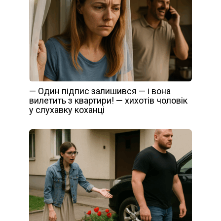
— Один підпис залишився — і вона
вилетить з квартири! — хихотів чоловік
у слухавку коханці