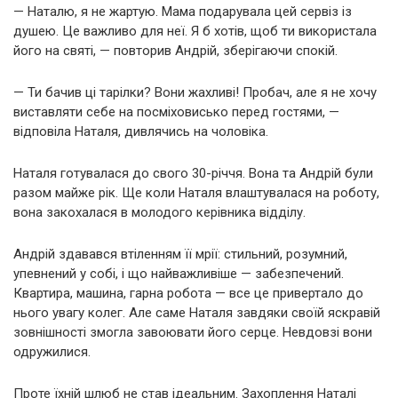
— Наталю, я не жартую. Мама подарувала цей сервіз із
душею. Це важливо для неї. Я б хотів, щоб ти використала
його на святі, — повторив Андрій, зберігаючи спокій.
— Ти бачив ці тарілки? Вони жахливі! Пробач, але я не хочу
виставляти себе на посміховисько перед гостями, —
відповіла Наталя, дивлячись на чоловіка.
Наталя готувалася до свого 30-річчя. Вона та Андрій були
разом майже рік. Ще коли Наталя влаштувалася на роботу,
вона закохалася в молодого керівника відділу.
Андрій здавався втіленням її мрії: стильний, розумний,
упевнений у собі, і що найважливіше — забезпечений.
Квартира, машина, гарна робота — все це привертало до
нього увагу колег. Але саме Наталя завдяки своїй яскравій
зовнішності змогла завоювати його серце. Невдовзі вони
одружилися.
Проте їхній шлюб не став ідеальним. Захоплення Наталі