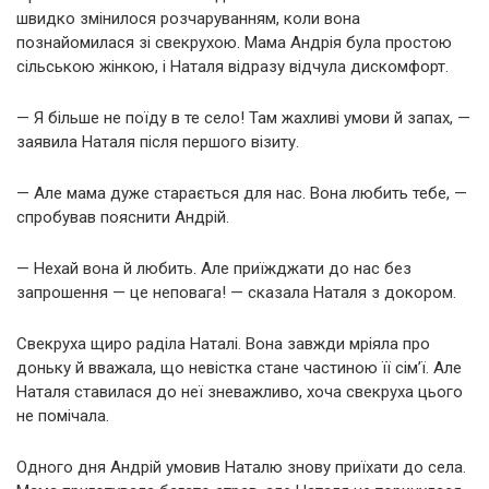
швидко змінилося розчаруванням, коли вона
познайомилася зі свекрухою. Мама Андрія була простою
сільською жінкою, і Наталя відразу відчула дискомфорт.
— Я більше не поїду в те село! Там жахливі умови й запах, —
заявила Наталя після першого візиту.
— Але мама дуже старається для нас. Вона любить тебе, —
спробував пояснити Андрій.
— Нехай вона й любить. Але приїжджати до нас без
запрошення — це неповага! — сказала Наталя з докором.
Свекруха щиро раділа Наталі. Вона завжди мріяла про
доньку й вважала, що невістка стане частиною її сім’ї. Але
Наталя ставилася до неї зневажливо, хоча свекруха цього
не помічала.
Одного дня Андрій умовив Наталю знову приїхати до села.