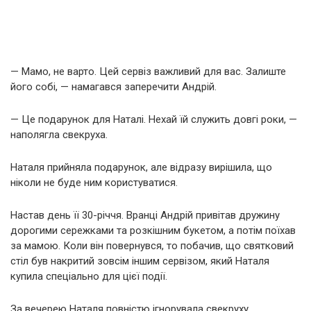
— Мамо, не варто. Цей сервіз важливий для вас. Залиште
його собі, — намагався заперечити Андрій.
— Це подарунок для Наталі. Нехай їй служить довгі роки, —
наполягла свекруха.
Наталя прийняла подарунок, але відразу вирішила, що
ніколи не буде ним користуватися.
Настав день її 30-річчя. Вранці Андрій привітав дружину
дорогими сережками та розкішним букетом, а потім поїхав
за мамою. Коли він повернувся, то побачив, що святковий
стіл був накритий зовсім іншим сервізом, який Наталя
купила спеціально для цієї події.
За вечерею Наталя повністю ігнорувала свекруху,