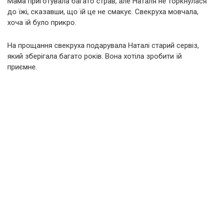
Мама приготувала багато страв, але Наталя не торкнулася
до їжі, сказавши, що їй це не смакує. Свекруха мовчала,
хоча їй було прикро.
На прощання свекруха подарувала Наталі старий сервіз,
який зберігала багато років. Вона хотіла зробити їй
приємне.