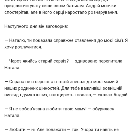
приділяючи увагу лише своїм батькам. Андрій мовчки
спостерігав, але в його серці наростало розчарування.
Наступного дня він заговорив:
— Наталю, ти показала справжнє ставлення до моєї сім’ї. Я
хочу розлучитися.
— Через якийсь старий сервіз? — здивовано перепитала
Наталя.
— Справа не в сервізі, а в твоїй зневазі до моєї мами й
наших родинних цінностей. Для тебе важливіші зовнішній
вигляд і думка інших, ніж щирість і повага, — сказав Андрій.
— Я не зобов’язана любити твою маму! — обурилася
Наталя.
— Любити — ні. Але поважати — так. Учора ти навіть не