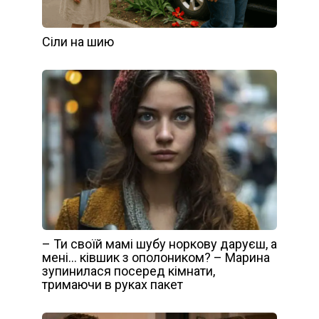
Сіли на шию
– Ти своїй мамі шубу норкову даруєш, а
мені… ківшик з ополоником? – Марина
зупинилася посеред кімнати,
тримаючи в руках пакет