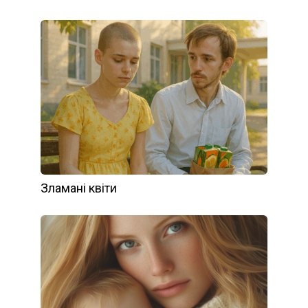
Зламані квіти