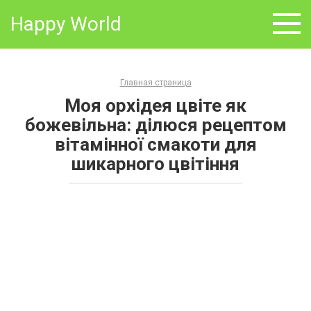
Skip
Happy World
to
content
Главная страница
Моя орхідея цвіте як
божевільна: ділюся рецептом
вітамінної смакоти для
шикарного цвітіння