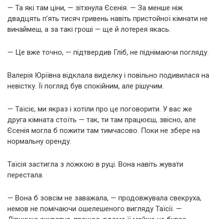
— Та які там ціни, — зітхнула Єсенія. — За менше ніж
двадцять п’ять тисяч гривень навіть пристойної кімнати не
винаймеш, а за такі гроші — ще й лотерея якась.
— Це вже точно, — підтвердив Гліб, не піднімаючи погляду.
Валерія Юріївна відклала виделку і повільно подивилася на
невістку. Її погляд був спокійним, але рішучим.
— Таїсіє, ми якраз і хотіли про це поговорити. У вас же
друга кімната стоїть — так, ти там працюєш, звісно, але
Єсенія могла б пожити там тимчасово. Поки не збере на
нормальну оренду.
Таїсія застигла з ложкою в руці. Вона навіть жувати
перестала.
— Вона б зовсім не заважала, — продовжувала свекруха,
немов не помічаючи ошелешеного вигляду Таїсії. —