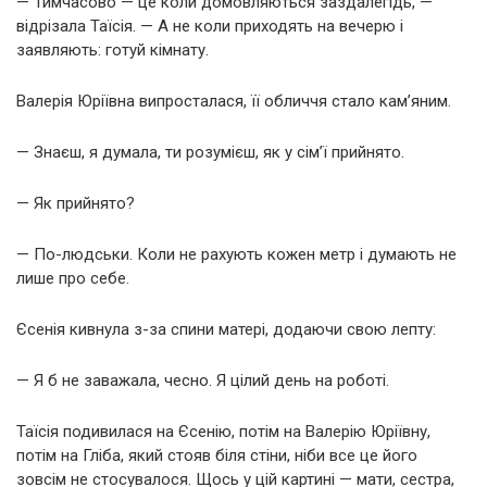
— Тимчасово — це коли домовляються заздалегідь, —
відрізала Таїсія. — А не коли приходять на вечерю і
заявляють: готуй кімнату.
Валерія Юріївна випросталася, її обличчя стало кам’яним.
— Знаєш, я думала, ти розумієш, як у сім’ї прийнято.
— Як прийнято?
— По-людськи. Коли не рахують кожен метр і думають не
лише про себе.
Єсенія кивнула з-за спини матері, додаючи свою лепту:
— Я б не заважала, чесно. Я цілий день на роботі.
Таїсія подивилася на Єсенію, потім на Валерію Юріївну,
потім на Гліба, який стояв біля стіни, ніби все це його
зовсім не стосувалося. Щось у цій картині — мати, сестра,