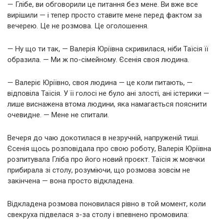
— Глібе, ви обговорили це питання без мене. Ви вже все
вирішили — і тепер просто ставите мене перед фактом за
вечерею. Це не розмова. Це оголошення.
— Ну що ти так, — Валерія Юріївна скривилася, ніби Таїсія її
образила. — Ми ж по-сімейному. Єсенія своя людина.
— Валеріє Юріївно, своя людина — це коли питають, —
відповіла Таїсія. У її голосі не було ані злості, ані істерики —
лише виснажена втома людини, яка намагається пояснити
очевидне. — Мене не спитали.
Вечеря до чаю докотилася в незручній, напруженій тиші.
Єсенія щось розповідала про свою роботу, Валерія Юріївна
розпитувала Гліба про його новий проєкт. Таїсія ж мовчки
прибирала зі столу, розуміючи, що розмова зовсім не
закінчена — вона просто відкладена.
Відкладена розмова поновилася рівно в той момент, коли
свекруха підвелася з-за столу і впевнено промовила: