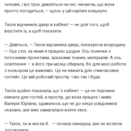
чоловік, і всі троє дивляться на неї, чекаючи, що вона
просто погодиться, — щось у цій картині клацнуло.
Таїсія відчинила двері в кабінет — не для того, щоб
впустити їх, а щоб показати.
— Дивіться, — Таїсія відчинила двері, показуючи всередину.
— Оце стіл, за яким я працюю щодня. Ось полички з
поточними проєктами, зразками тканин, матеріалів. А ось
освітлення — я його три місяці обирала, бо для моєї роботи
з кольором це важливо. Це не кімната для «тимчасових
гостей». Це мій робочий простір. І він так і буде.
Таїсія щойно показала, що її кабінет — це не порожня
кімната для гостей, а простір, де вона працює і живе.
Валерія Юріївна, здавалося, ще не до кінця усвідомила
сказане, але вже намагалася взяти своє.
— Таїсіє, ти ж могла б… — почала свекруха, але не встигла
договорити.