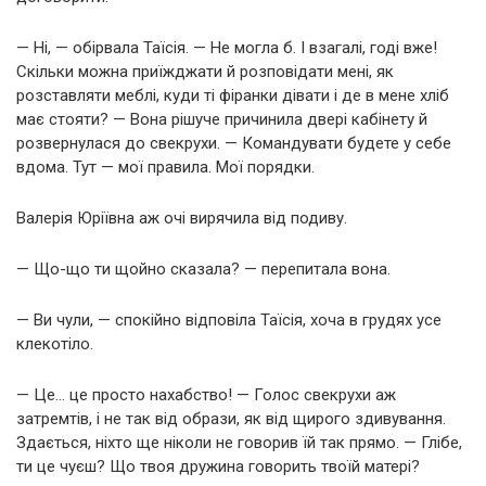
— Ні, — обірвала Таїсія. — Не могла б. І взагалі, годі вже!
Скільки можна приїжджати й розповідати мені, як
розставляти меблі, куди ті фіранки дівати і де в мене хліб
має стояти? — Вона рішуче причинила двері кабінету й
розвернулася до свекрухи. — Командувати будете у себе
вдома. Тут — мої правила. Мої порядки.
Валерія Юріївна аж очі вирячила від подиву.
— Що-що ти щойно сказала? — перепитала вона.
— Ви чули, — спокійно відповіла Таїсія, хоча в грудях усе
клекотіло.
— Це… це просто нахабство! — Голос свекрухи аж
затремтів, і не так від образи, як від щирого здивування.
Здається, ніхто ще ніколи не говорив їй так прямо. — Глібе,
ти це чуєш? Що твоя дружина говорить твоїй матері?