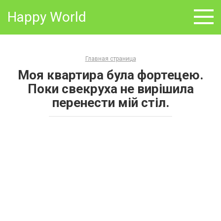
Skip
Happy World
to
content
Главная страница
Моя квартира була фортецею.
Поки свекруха не вирішила
перенести мій стіл.