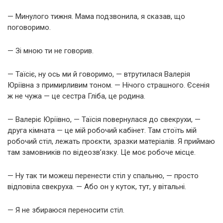
— Минулого тижня. Мама подзвонила, я сказав, що
поговоримо.
— Зі мною ти не говорив.
— Таїсіє, ну ось ми й говоримо, — втрутилася Валерія
Юріївна з примирливим тоном. — Нічого страшного. Єсенія
ж не чужа — це сестра Гліба, це родина.
— Валеріє Юріївно, — Таїсія повернулася до свекрухи, —
друга кімната — це мій робочий кабінет. Там стоїть мій
робочий стіл, лежать проєкти, зразки матеріалів. Я приймаю
там замовників по відеозв’язку. Це моє робоче місце.
— Ну так ти можеш перенести стіл у спальню, — просто
відповіла свекруха. — Або он у куток, тут, у вітальні.
— Я не збираюся переносити стіл.