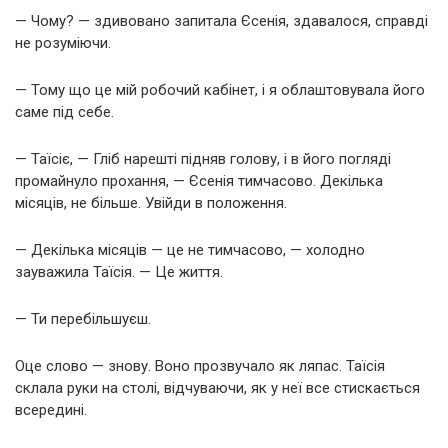
— Чому? — здивовано запитала Єсенія, здавалося, справді
не розуміючи.
— Тому що це мій робочий кабінет, і я облаштовувала його
саме під себе.
— Таїсіє, — Гліб нарешті підняв голову, і в його погляді
промайнуло прохання, — Єсенія тимчасово. Декілька
місяців, не більше. Увійди в положення.
— Декілька місяців — це не тимчасово, — холодно
зауважила Таїсія. — Це життя.
— Ти перебільшуєш.
Оце слово — знову. Воно прозвучало як ляпас. Таїсія
склала руки на столі, відчуваючи, як у неї все стискається
всередині.