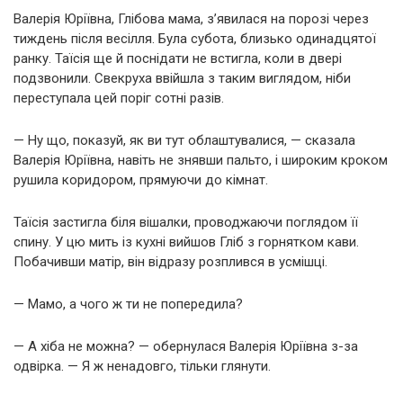
Валерія Юріївна, Глібова мама, з’явилася на порозі через
тиждень після весілля. Була субота, близько одинадцятої
ранку. Таїсія ще й поснідати не встигла, коли в двері
подзвонили. Свекруха ввійшла з таким виглядом, ніби
переступала цей поріг сотні разів.
— Ну що, показуй, як ви тут облаштувалися, — сказала
Валерія Юріївна, навіть не знявши пальто, і широким кроком
рушила коридором, прямуючи до кімнат.
Таїсія застигла біля вішалки, проводжаючи поглядом її
спину. У цю мить із кухні вийшов Гліб з горнятком кави.
Побачивши матір, він відразу розплився в усмішці.
— Мамо, а чого ж ти не попередила?
— А хіба не можна? — обернулася Валерія Юріївна з-за
одвірка. — Я ж ненадовго, тільки глянути.