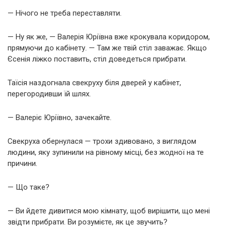
— Нічого не треба переставляти.
— Ну як же, — Валерія Юріївна вже крокувала коридором,
прямуючи до кабінету. — Там же твій стіл заважає. Якщо
Єсенія ліжко поставить, стіл доведеться прибрати.
Таїсія наздогнала свекруху біля дверей у кабінет,
перегородивши їй шлях.
— Валеріє Юріївно, зачекайте.
Свекруха обернулася — трохи здивовано, з виглядом
людини, яку зупинили на рівному місці, без жодної на те
причини.
— Що таке?
— Ви йдете дивитися мою кімнату, щоб вирішити, що мені
звідти прибрати. Ви розумієте, як це звучить?