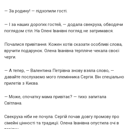
— За родину! — підхопили гості.
— І за наших дорогих гостей, — додала свекруха, обводячи
поглядом стіл. На Олені Іванівні погляд не затримався.
Почалися привітання. Кожен хотів сказати особливі слова,
вручити подарунок. Олена Іванівна терпляче чекала своєї
черги.
— А тепер, — Валентина Петрівна знову взяла слово, —
давайте послухаємо мого племінника Сергія. Він спеціально
прилетів з Києва.
— Може, спочатку мама привітає? — тихо запитала
Світлана.
Свекруха ніби не почула. Сергій почав довгу промову про
сімейні цінності та традиції. Олена Іванівна опустила очі в