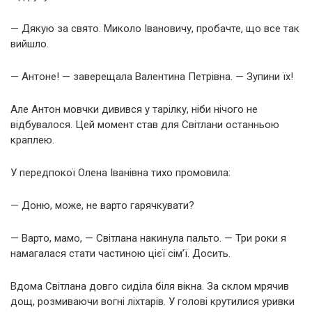
— Дякую за свято. Миколо Івановичу, пробачте, що все так
вийшло.
— Антоне! — заверещала Валентина Петрівна. — Зупини їх!
Але Антон мовчки дивився у тарілку, ніби нічого не
відбувалося. Цей момент став для Світлани останньою
краплею.
У передпокої Олена Іванівна тихо промовила:
— Доню, може, не варто гарячкувати?
— Варто, мамо, — Світлана накинула пальто. — Три роки я
намагалася стати частиною цієї сім’ї. Досить.
Вдома Світлана довго сиділа біля вікна. За склом мрячив
дощ, розмиваючи вогні ліхтарів. У голові крутилися уривки