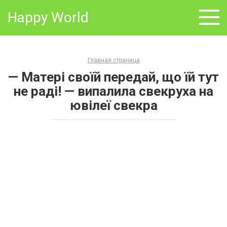
Skip
Happy World
to
content
Главная страница
— Матері своїй передай, що їй тут
не раді! — випалила свекруха на
ювілеї свекра