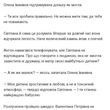
Олена Іванівна підтримувала доньку як могла:
— Ти все зробила правильно. Не можна жити там, де тебе
не поважають.
Світлана й сама це розуміла. Вперше за довгий час вона
відчувала легкість. Наче величезний камінь впав з плечей.
Антон намагався телефонувати, але Світлана не
відповідала. Про що говорити з людиною, яка не змогла
захистити ні дружину, ні матір своєї майбутньої дитини?
— А як же малюк? — якось запитала Олена Іванівна.
— Моя дитина зростатиме в любові, а не в токсичній
атмосфері, — твердо відповіла Світлана. — І ти станеш
найкращою бабусею.
Розлучення пройшло швидко. Валентина Петрівна не