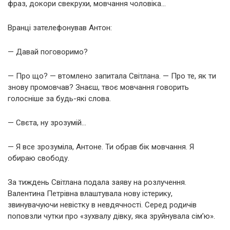
фраз, докори свекрухи, мовчання чоловіка…
Вранці зателефонував Антон:
— Давай поговоримо?
— Про що? — втомлено запитала Світлана. — Про те, як ти
знову промовчав? Знаєш, твоє мовчання говорить
голосніше за будь-які слова.
— Свєта, ну зрозумій…
— Я все зрозуміла, Антоне. Ти обрав бік мовчання. Я
обираю свободу.
За тиждень Світлана подала заяву на розлучення.
Валентина Петрівна влаштувала нову істерику,
звинувачуючи невістку в невдячності. Серед родичів
поповзли чутки про «зухвалу дівку, яка зруйнувала сім’ю».