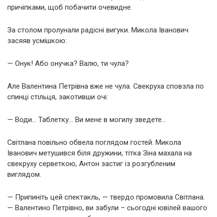
причіпками, щоб побачити очевидне.
За столом пролунали радісні вигуки. Микола Іванович
засяяв усмішкою:
— Онук! Або онучка? Валю, ти чула?
Але Валентина Петрівна вже не чула. Свекруха сповзла по
спинці стільця, закотивши очі:
— Води… Таблетку… Ви мене в могилу зведете…
Світлана повільно обвела поглядом гостей. Микола
Іванович метушився біля дружини, тітка Зіна махала на
свекруху серветкою, Антон застиг із розгубленим
виглядом.
— Припиніть цей спектакль, — твердо промовила Світлана.
— Валентино Петрівно, ви забули – сьогодні ювілей вашого