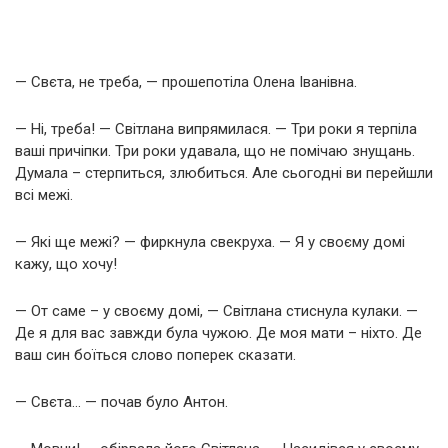
— Свєта, не треба, — прошепотіла Олена Іванівна.
— Ні, треба! — Світлана випрямилася. — Три роки я терпіла
ваші причіпки. Три роки удавала, що не помічаю знущань.
Думала – стерпиться, злюбиться. Але сьогодні ви перейшли
всі межі.
— Які ще межі? — фиркнула свекруха. — Я у своєму домі
кажу, що хочу!
— От саме – у своєму домі, — Світлана стиснула кулаки. —
Де я для вас завжди була чужою. Де моя мати – ніхто. Де
ваш син боїться слово поперек сказати.
— Свєта… — почав було Антон.