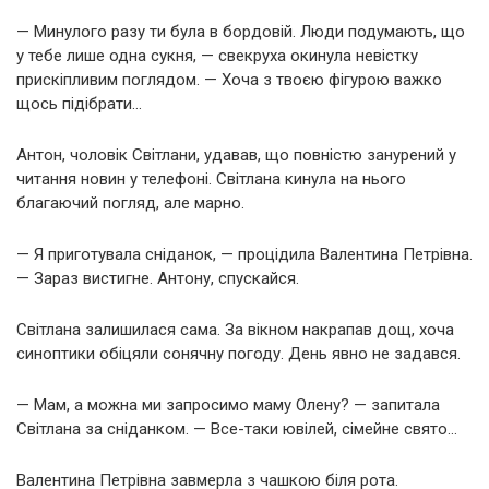
— Минулого разу ти була в бордовій. Люди подумають, що
у тебе лише одна сукня, — свекруха окинула невістку
прискіпливим поглядом. — Хоча з твоєю фігурою важко
щось підібрати…
Антон, чоловік Світлани, удавав, що повністю занурений у
читання новин у телефоні. Світлана кинула на нього
благаючий погляд, але марно.
— Я приготувала сніданок, — процідила Валентина Петрівна.
— Зараз вистигне. Антону, спускайся.
Світлана залишилася сама. За вікном накрапав дощ, хоча
синоптики обіцяли сонячну погоду. День явно не задався.
— Мам, а можна ми запросимо маму Олену? — запитала
Світлана за сніданком. — Все-таки ювілей, сімейне свято…
Валентина Петрівна завмерла з чашкою біля рота.