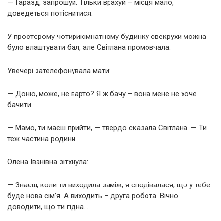
— Гаразд, запрошуй. Тільки врахуй – місця мало,
доведеться потіснитися.
У просторому чотирикімнатному будинку свекрухи можна
було влаштувати бал, але Світлана промовчала.
Увечері зателефонувала мати:
— Доню, може, не варто? Я ж бачу – вона мене не хоче
бачити.
— Мамо, ти маєш прийти, — твердо сказала Світлана. — Ти
теж частина родини.
Олена Іванівна зітхнула:
— Знаєш, коли ти виходила заміж, я сподівалася, що у тебе
буде нова сім’я. А виходить – друга робота. Вічно
доводити, що ти гідна…