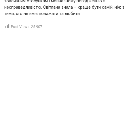
токсичним стосункам і мовчазному погодженню з
несправедливістю. Світлана знала – краще бути самій, ніж з
тими, хто не вміє поважати та любити.
Post Views:
25 907