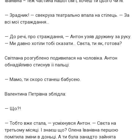
Іванівна – теж частина нашої сім’ї, хочеш ти цього чи ні.
— Зрадник! — свекруха театрально впала на стілець. — За
всі мої страждання…
— До речі, про страждання, — Антон узяв дружину за руку.
— Ми давно хотіли тобі сказати… Свєта, ти як, готова?
Світлана розгублено подивилася на чоловіка. Антон
обнадійливо стиснув її пальці:
— Мамо, ти скоро станеш бабусею.
Валентина Петрівна зблідла:
— Що?!
— Тобто вже стала, — усміхнувся Антон. — Свєта на
третьому місяці. І знаєш що? Олена Іванівна першою
помітила зміни в доньці. А ти була занадто зайнята