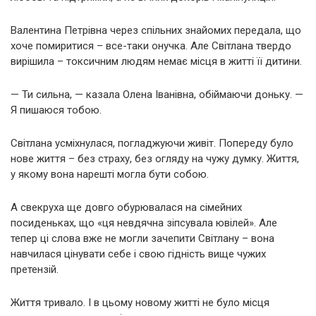
Валентина Петрівна через спільних знайомих передала, що
хоче помиритися – все-таки онучка. Але Світлана твердо
вирішила – токсичним людям немає місця в житті її дитини.
— Ти сильна, — казала Олена Іванівна, обіймаючи доньку. —
Я пишаюся тобою.
Світлана усміхнулася, погладжуючи живіт. Попереду було
нове життя – без страху, без огляду на чужу думку. Життя,
у якому вона нарешті могла бути собою.
А свекруха ще довго обурювалася на сімейних
посиденьках, що «ця невдячна зіпсувала ювілей». Але
тепер ці слова вже не могли зачепити Світлану – вона
навчилася цінувати себе і свою гідність вище чужих
претензій.
Життя тривало. І в цьому новому житті не було місця