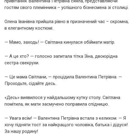
привітання. Валентина Петрівна сяяла, представляючи
гостям свого племінника – успішного бізнесмена зі столиці.
Олена Іванівна прийшла рівно в призначений час – скромна,
в елегантному костюмі.
— Мамо, заходь! — Світлана кинулася обіймати матір.
— А це хто? — голосно запитала тітка Зіна, двоюрідна
сестра свекрухи.
— Це мама Світлани, — процідила Валентина Петрівна. —
Проходьте, сідайте десь.
«Десь» виявилося у найдальшому кутку столу. Світлана
помітила, як мати засмучено поправила спідницю.
— Увага всім! — Валентина Петрівна встала з келихом. — Я
хочу підняти тост за найкращого чоловіка, батька і дідуся!
За нашу родину!