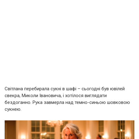
Світлана перебирала сукні в шафі – сьогодні був ювілей
свекра, Миколи Івановича, і хотілося виглядати
бездоганно. Рука завмерла над темно-синьою шовковою
сукнею.