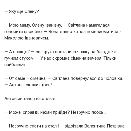
— Яку ще Олену?
— Мою маму, Олену Іванівну, — Світлана намагалася
говорити спокійно. — Вона давно хотіла познайомитися з
Миколою Івановичем.
— А навіщо? — свекруха поставила чашку на блюдце з
гучним стуком. — У нас скромна сімейна вечеря. Тільки
найближчі.
— От саме – сімейна, — Світлана повернулася до чоловіка.
— Антоне, скажи щось!
Антон знітився на стільці:
— Може, справді, нехай прийде? Незручно якось…
— Незручно спати на стелі! — відрізала Валентина Петрівна.