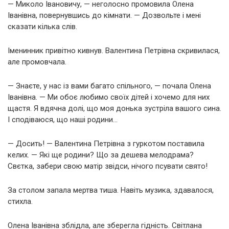
— Миколо Івановичу, — неголосно промовила Олена
Іванівна, повернувшись до кімнати. — Дозвольте і мені
сказати кілька слів.
Іменинник привітно кивнув. Валентина Петрівна скривилася,
але промовчала.
— Знаєте, у нас із вами багато спільного, — почала Олена
Іванівна. — Ми обоє любимо своїх дітей і хочемо для них
щастя. Я вдячна долі, що моя донька зустріла вашого сина.
І сподіваюся, що наші родини…
— Досить! — Валентина Петрівна з гуркотом поставила
келих. — Які ще родини? Що за дешева мелодрама?
Свєтка, забери свою матір звідси, нічого псувати свято!
За столом запала мертва тиша. Навіть музика, здавалося,
стихла.
Олена Іванівна зблідла, але зберегла гідність. Світлана