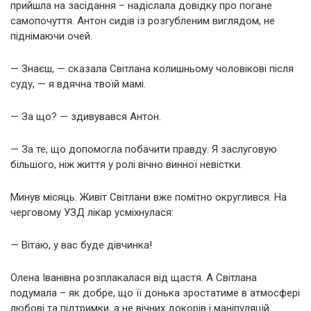
прийшла на засідання – надіслала довідку про погане
самопочуття. Антон сидів із розгубленим виглядом, не
піднімаючи очей.
— Знаєш, — сказала Світлана колишньому чоловікові після
суду, — я вдячна твоїй мамі.
— За що? — здивувався Антон.
— За те, що допомогла побачити правду. Я заслуговую
більшого, ніж життя у ролі вічно винної невістки.
Минув місяць. Живіт Світлани вже помітно округлився. На
черговому УЗД лікар усміхнулася:
— Вітаю, у вас буде дівчинка!
Олена Іванівна розплакалася від щастя. А Світлана
подумала – як добре, що її донька зростатиме в атмосфері
любові та підтримки, а не вічних докорів і маніпуляцій.