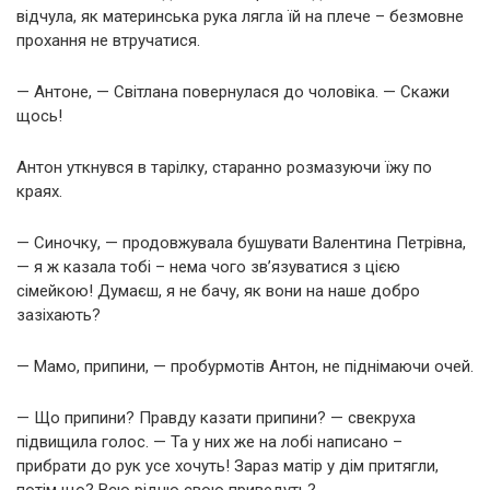
відчула, як материнська рука лягла їй на плече – безмовне
прохання не втручатися.
— Антоне, — Світлана повернулася до чоловіка. — Скажи
щось!
Антон уткнувся в тарілку, старанно розмазуючи їжу по
краях.
— Синочку, — продовжувала бушувати Валентина Петрівна,
— я ж казала тобі – нема чого зв’язуватися з цією
сімейкою! Думаєш, я не бачу, як вони на наше добро
зазіхають?
— Мамо, припини, — пробурмотів Антон, не піднімаючи очей.
— Що припини? Правду казати припини? — свекруха
підвищила голос. — Та у них же на лобі написано –
прибрати до рук усе хочуть! Зараз матір у дім притягли,
потім що? Всю рідню свою приведуть?