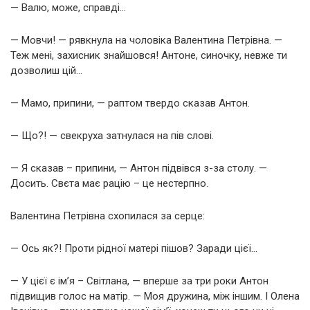
— Валю, може, справді…
— Мовчи! — рявкнула на чоловіка Валентина Петрівна. —
Теж мені, захисник знайшовся! Антоне, синочку, невже ти
дозволиш цій…
— Мамо, припини, — раптом твердо сказав Антон.
— Що?! — свекруха затнулася на пів слові.
— Я сказав – припини, — Антон підвівся з-за столу. —
Досить. Свєта має рацію – це нестерпно.
Валентина Петрівна схопилася за серце:
— Ось як?! Проти рідної матері пішов? Заради цієї…
— У цієї є ім’я – Світлана, — вперше за три роки Антон
підвищив голос на матір. — Моя дружина, між іншим. І Олена