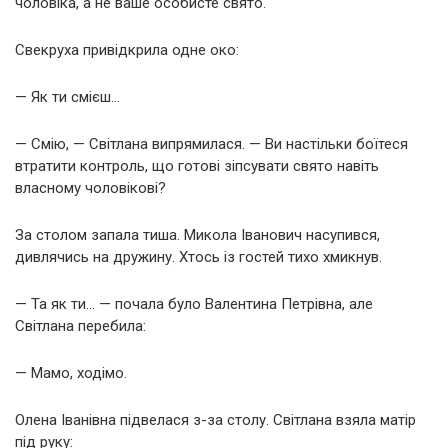
чоловіка, а не ваше особисте свято.
Свекруха привідкрила одне око:
— Як ти смієш…
— Смію, — Світлана випрямилася. — Ви настільки боїтеся
втратити контроль, що готові зіпсувати свято навіть
власному чоловікові?
За столом запала тиша. Микола Іванович насупився,
дивлячись на дружину. Хтось із гостей тихо хмикнув.
— Та як ти… — почала було Валентина Петрівна, але
Світлана перебила:
— Мамо, ходімо.
Олена Іванівна підвелася з-за столу. Світлана взяла матір
під руку: