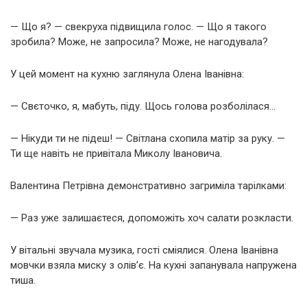
— Що я? — свекруха підвищила голос. — Що я такого
зробила? Може, не запросила? Може, не нагодувала?
У цей момент на кухню заглянула Олена Іванівна:
— Свєточко, я, мабуть, піду. Щось голова розболілася…
— Нікуди ти не підеш! — Світлана схопила матір за руку. —
Ти ще навіть не привітала Миколу Івановича.
Валентина Петрівна демонстративно загриміла тарілками:
— Раз уже залишаєтеся, допоможіть хоч салати розкласти.
У вітальні звучала музика, гості сміялися. Олена Іванівна
мовчки взяла миску з олів’є. На кухні запанувала напружена
тиша.