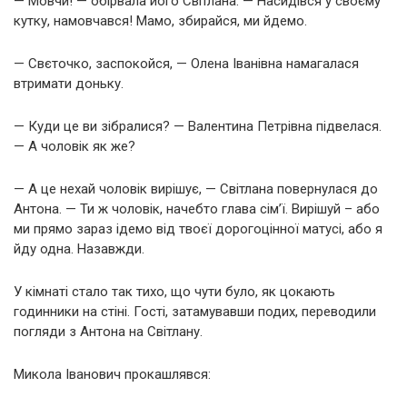
— Мовчи! — обірвала його Світлана. — Насидівся у своєму
кутку, намовчався! Мамо, збирайся, ми йдемо.
— Свєточко, заспокойся, — Олена Іванівна намагалася
втримати доньку.
— Куди це ви зібралися? — Валентина Петрівна підвелася.
— А чоловік як же?
— А це нехай чоловік вирішує, — Світлана повернулася до
Антона. — Ти ж чоловік, начебто глава сім’ї. Вирішуй – або
ми прямо зараз ідемо від твоєї дорогоцінної матусі, або я
йду одна. Назавжди.
У кімнаті стало так тихо, що чути було, як цокають
годинники на стіні. Гості, затамувавши подих, переводили
погляди з Антона на Світлану.
Микола Іванович прокашлявся: