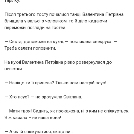
тарілку.
Після третього тосту почалися танці. Валентина Петрівна
блищала у вальсі з чоловіком, то й діло кидаючи
переможні погляди на гостей.
— Свєта, допоможи на кухні, — покликала свекруха. —
Треба салати поповнити.
На кухні Валентина Петрівна різко розвернулася до
невістки:
— Навіщо ти її привела? Тільки всім настрій псує!
— Хто псує? — не зрозуміла Світлана.
— Мати твоя! Сидить, як прокажена, ні з ким не спілкується.
Я ж казала – не наша вона!
— А як їй спілкуватися, якщо ви…