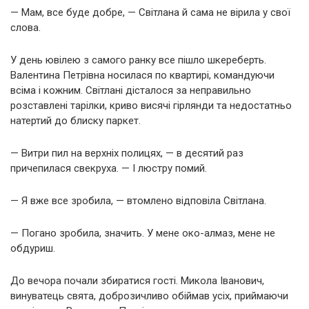
— Мам, все буде добре, — Світлана й сама не вірила у свої
слова.
У день ювілею з самого ранку все пішло шкереберть.
Валентина Петрівна носилася по квартирі, командуючи
всіма і кожним. Світлані дісталося за неправильно
розставлені тарілки, криво висячі гірлянди та недостатньо
натертий до блиску паркет.
— Витри пил на верхніх полицях, — в десятий раз
причепилася свекруха. — І люстру помий.
— Я вже все зробила, — втомлено відповіла Світлана.
— Погано зробила, значить. У мене око-алмаз, мене не
обдуриш.
До вечора почали збиратися гості. Микола Іванович,
винуватець свята, доброзичливо обіймав усіх, приймаючи