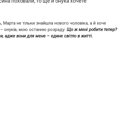
сина поховали, то ще й онука хочете
, Марта не тільки знайшла нового чоловіка, а й хоче
 – онуків, мою останню розраду.
Що ж мені робити тепер?
и, адже вони для мене – єдине світло в житті.