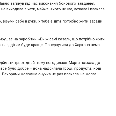
авло загинув під час виконання бойового завдання.
не виходила з хати, майже нічого не їла, лежала і плакала.
, візьми себе в руки. У тебе є діти, потрібно жити заради
ирушає на заробітки: «Ви ж самі казали, що потрібно жити
для нас, дітям буде краще. Повернутися до Харкова нема
іймати трьох дітей, тому погодилася. Марта поїхала до
все було добре – вона надсилала гроші, продукти, іноді
ть. Вечорами молодша онучка не раз плакала, не могла