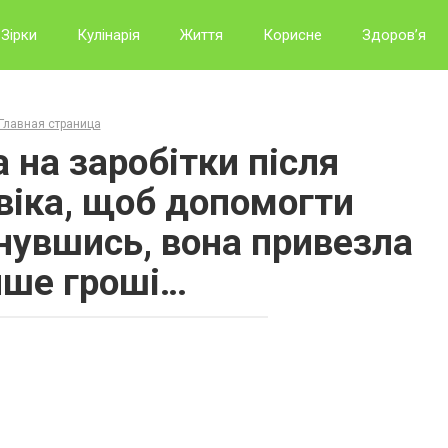
Зірки
Кулінарія
Життя
Корисне
Здоров’я
Главная страница
 на заробітки після
віка, щоб допомогти
рнувшись, вона привезла
ише гроші…