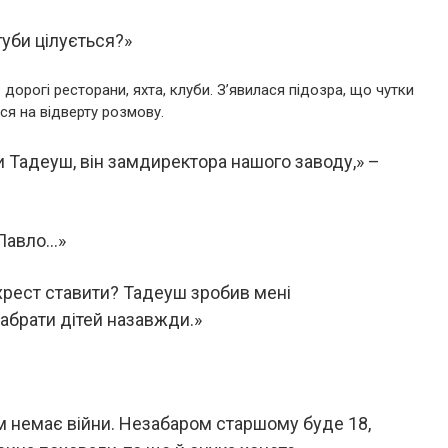
губи цілується?»
дорогі ресторани, яхта, клуби. З’явилася підозра, що чутки
ся на відверту розмову.
ати Тадеуш, він замдиректора нашого заводу,» –
 Павло…»
 хрест ставити? Тадеуш зробив мені
 забрати дітей назавжди.»
ам немає війни. Незабаром старшому буде 18,