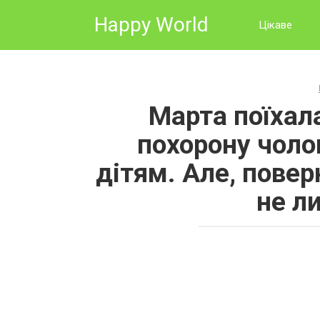
Skip
Happy World
to
Цікаве
content
Марта поїхала
похорону чоло
дітям. Але, пове
не л