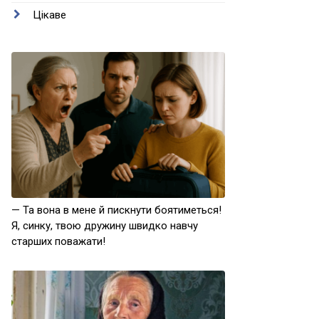
Цікаве
— Та вона в мене й пискнути боятиметься!
Я, синку, твою дружину швидко навчу
старших поважати!