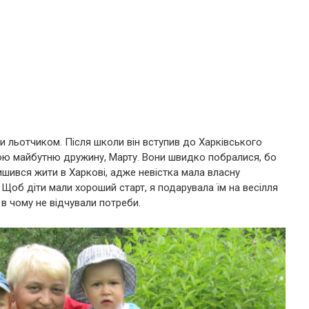
и льотчиком. Після школи він вступив до Харківського
свою майбутню дружину, Марту. Вони швидко побралися, бо
ишився жити в Харкові, адже невістка мала власну
. Щоб діти мали хороший старт, я подарувала їм на весілля
 в чому не відчували потреби.