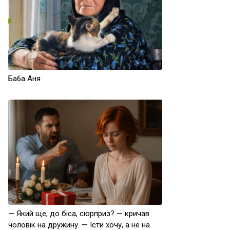
Бa6a Aня
— Який ще, до біса, сюрприз? — кричав
чоловік на дружину. — Їсти хочу, а не на