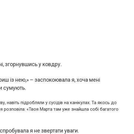
і, згорнувшись у ковдру.
иш із нею,» – заспокоювала я, хоча мені
ти сумують.
, навіть підробляли у сусідів на канікулах. Та якось до
я розповіла: «Твоя Марта там уже знайшла собі багатого
спробувала я не звертати уваги.