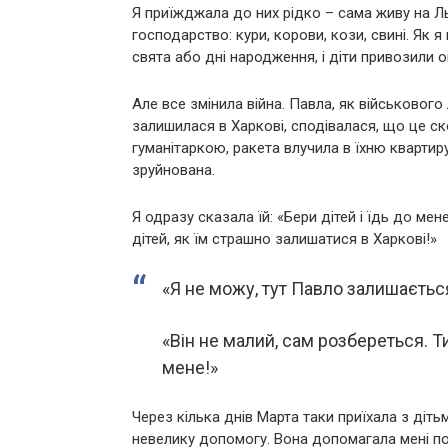
Я приїжджала до них рідко – сама живу на Ль
господарство: кури, корови, кози, свині. Як
свята або дні народження, і діти привозили о
Але все змінила війна. Павла, як військового
залишилася в Харкові, сподівалася, що це ск
гуманітаркою, ракета влучила в їхню квартиру
зруйнована.
Я одразу сказала їй: «Бери дітей і їдь до мен
дітей, як їм страшно залишатися в Харкові!»
«Я не можу, тут Павло залишається
«Він не малий, сам розбереться. Тим
мене!»
Через кілька днів Марта таки приїхала з діть
невелику допомогу. Вона допомагала мені по