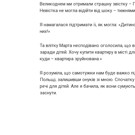
Великоднем ми отримали страшну звістку – П
Невістка не могла відійти від шоку – тижнями 
Я намагалася підтримати її, як могла: «Дитино
них!»
Та влітку Марта несподівано оголосила, що в
заради дітей. Хочу купити квартиру в місті 
куди – квартира зруйнована.»
Я розуміла, що самотужки нам буде важко під
Польщі, залишивши онуків зі мною. Спочатку 
речі для дітей. Але я бачила, як вони сумую
заснути.