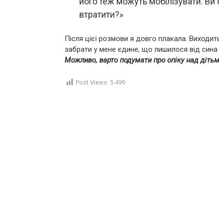
його теж можуть мобілізувати. Ви 
втратити?»
Після цієї розмови я довго плакала. Виходить
забрати у мене єдине, що лишилося від сина
Можливо, варто подумати про опіку над дітьм
Post Views:
5 499