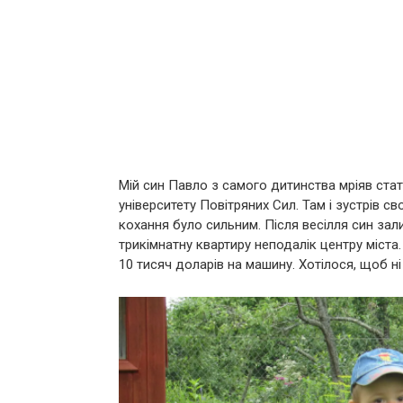
Мій син Павло з самого дитинства мріяв стат
університету Повітряних Сил. Там і зустрів 
кохання було сильним. Після весілля син зал
трикімнатну квартиру неподалік центру міста
10 тисяч доларів на машину. Хотілося, щоб ні