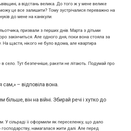
вівщині, а відстань велика. До того ж у мене велике
 я можу це все залишити? Тому зустрічалися переважно на
нуків до мене на канікули.
 льотчика, призвали з перших днів. Марта з дітьми
оро закінчиться. Але одного дня, поки вона стояла за
. На щастя, нікого не було вдома, але квартира
е в село. Тут безпечніше, ракети не літають. Подумай про
 сам,» – відповіла вона.
 більше, він на війні. Збирай речі і хутко до
ми. У сільраді її оформили як переселенку, що дало
 господарству, намагалася жити далі. Але перед