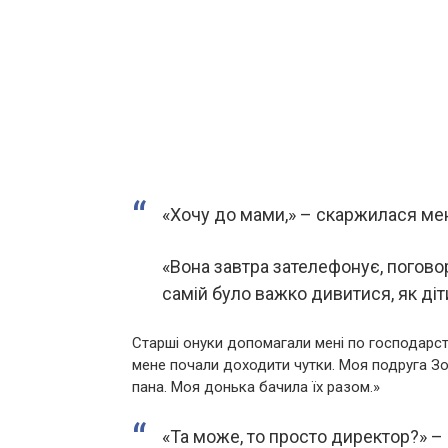
«Хочу до мами,» – скаржилася мен
«Вона завтра зателефонує, поговор
самій було важко дивитися, як ді
Старші онуки допомагали мені по господарству
мене почали доходити чутки. Моя подруга Зо
пана. Моя донька бачила їх разом.»
«Та може, то просто директор?» – 