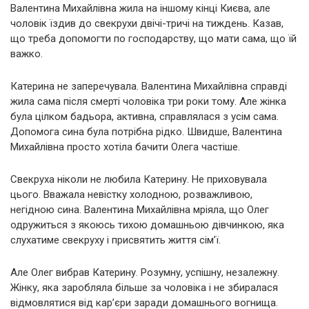
Валентина Михайлівна жила на іншому кінці Києва, але
чоловік їздив до свекрухи двічі-тричі на тиждень. Казав,
що треба допомогти по господарству, що мати сама, що їй
важко.
Катерина не заперечувала. Валентина Михайлівна справді
жила сама після смерті чоловіка три роки тому. Але жінка
була цілком бадьора, активна, справлялася з усім сама.
Допомога сина була потрібна рідко. Швидше, Валентина
Михайлівна просто хотіла бачити Олега частіше.
Свекруха ніколи не любила Катерину. Не приховувала
цього. Вважала невістку холодною, розважливою,
негідною сина. Валентина Михайлівна мріяла, що Олег
одружиться з якоюсь тихою домашньою дівчинкою, яка
слухатиме свекруху і присвятить життя сім’ї.
Але Олег вибрав Катерину. Розумну, успішну, незалежну.
Жінку, яка заробляла більше за чоловіка і не збиралася
відмовлятися від кар’єри заради домашнього вогнища.