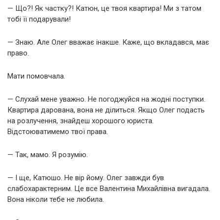
— Що?! Як частку?! Катюн, це твоя квартира! Ми з татом
тобі її подарували!
— Знаю. Але Олег вважає інакше. Каже, що вкладався, має
право.
Мати помовчала.
— Слухай мене уважно. Не погоджуйся на жодні поступки.
Квартира дарована, вона не ділиться. Якщо Олег подасть
на розлучення, знайдеш хорошого юриста.
Відстоюватимемо твої права.
— Так, мамо. Я розумію.
— І ще, Катюшо. Не вір йому. Олег завжди був
слабохарактерним. Це все Валентина Михайлівна вигадала.
Вона ніколи тебе не любила.