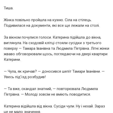
Тиша.
Жінка повільно пройшла на кухню. Сіла на стілець.
Подивилася на документи, які все ще лежали на столі.
За вікном почулися голоси. Катерина підійшла до вікна,
виглянула. На сходовій клітці стояли сусідки з третього
поверху — Тамара Іванівна та Людмила Петрівна. Літні жінки
жваво обговорювали щось, поглядаючи на двері квартири
Катерини.
— Чула, як кричав? — доносився шепіт Тамари Іванівни. —
Увесь під’їзд розбудив!
— Та вже, скандал знатний, — повторювала Людмила
Петрівна. — Молоді зовсім не вміють поводитися.
Катерина відійшла від вікна. Сусіди чули. Ну і нехай. Зараз
це не мало значення.