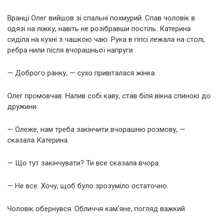
Вранці Олег вийшов зі спальні похмурий. Спав чоловік в
одязі на ліжку, навіть не розібравши постіль. Катерина
сиділа на кухні з чашкою чаю. Рука в гіпсі лежала на столі,
ребра нили після вчорашньої напруги.
— Доброго ранку, — сухо привіталася жінка.
Олег промовчав. Налив собі каву, став біля вікна спиною до
дружини.
— Олеже, нам треба закінчити вчорашню розмову, —
сказала Катерина.
— Що тут закінчувати? Ти все сказала вчора.
— Не все. Хочу, щоб було зрозуміло остаточно.
Чоловік обернувся. Обличчя кам’яне, погляд важкий.