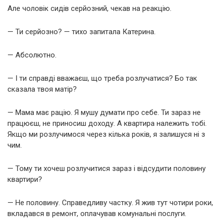
Але чоловік сидів серйозний, чекав на реакцію.
— Ти серйозно? — тихо запитала Катерина.
— Абсолютно.
— І ти справді вважаєш, що треба розлучатися? Бо так
сказала твоя матір?
— Мама має рацію. Я мушу думати про себе. Ти зараз не
працюєш, не приносиш доходу. А квартира належить тобі.
Якщо ми розлучимося через кілька років, я залишуся ні з
чим.
— Тому ти хочеш розлучитися зараз і відсудити половину
квартири?
— Не половину. Справедливу частку. Я жив тут чотири роки,
вкладався в ремонт, оплачував комунальні послуги.