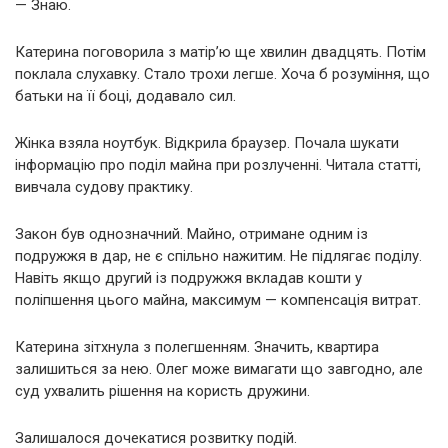
— Знаю.
Катерина поговорила з матір’ю ще хвилин двадцять. Потім
поклала слухавку. Стало трохи легше. Хоча б розуміння, що
батьки на її боці, додавало сил.
Жінка взяла ноутбук. Відкрила браузер. Почала шукати
інформацію про поділ майна при розлученні. Читала статті,
вивчала судову практику.
Закон був однозначний. Майно, отримане одним із
подружжя в дар, не є спільно нажитим. Не підлягає поділу.
Навіть якщо другий із подружжя вкладав кошти у
поліпшення цього майна, максимум — компенсація витрат.
Катерина зітхнула з полегшенням. Значить, квартира
залишиться за нею. Олег може вимагати що завгодно, але
суд ухвалить рішення на користь дружини.
Залишалося дочекатися розвитку подій.