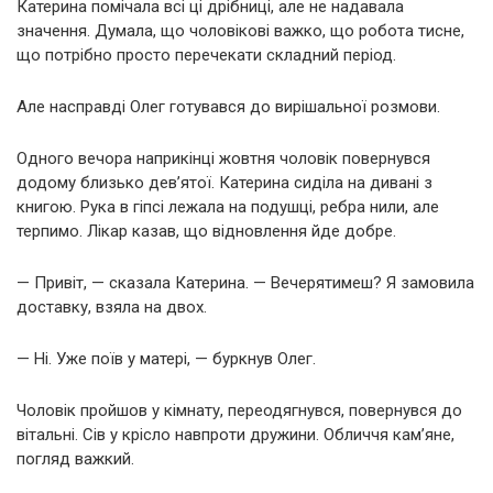
Катерина помічала всі ці дрібниці, але не надавала
значення. Думала, що чоловікові важко, що робота тисне,
що потрібно просто перечекати складний період.
Але насправді Олег готувався до вирішальної розмови.
Одного вечора наприкінці жовтня чоловік повернувся
додому близько дев’ятої. Катерина сиділа на дивані з
книгою. Рука в гіпсі лежала на подушці, ребра нили, але
терпимо. Лікар казав, що відновлення йде добре.
— Привіт, — сказала Катерина. — Вечерятимеш? Я замовила
доставку, взяла на двох.
— Ні. Уже поїв у матері, — буркнув Олег.
Чоловік пройшов у кімнату, переодягнувся, повернувся до
вітальні. Сів у крісло навпроти дружини. Обличчя кам’яне,
погляд важкий.