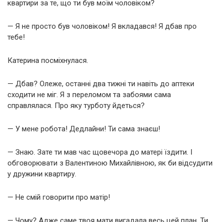
квартири за те, що ти був моїм чоловіком?
— Я не просто був чоловіком! Я вкладався! Я дбав про
тебе!
Катерина посміхнулася.
— Дбав? Олеже, останні два тижні ти навіть до аптеки
сходити не міг. Я з переломом та забоями сама
справлялася. Про яку турботу йдеться?
— У мене робота! Дедлайни! Ти сама знаєш!
— Знаю. Зате ти мав час щовечора до матері їздити. І
обговорювати з Валентиною Михайлівною, як би відсудити
у дружини квартиру.
— Не смій говорити про матір!
— Чому? Адже саме твоя мати вигадала весь цей план. Ти