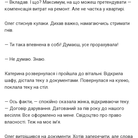
— Вкладав. І що? Максимум, на що можеш претендувати —
компенсація витрат на ремонт. Але не частка у квартирі.
Олег стиснув кулаки. Дихав важко, намагаючись стримати
гнів.
— Ти така впевнена в собі! Думаєш, усе прорахувала!
— Не думаю. Знаю.
Катерина розвернулася і пройшла до вітальні. Відкрила
шафу, дістала теку з документами. Повернулася на кухню,
поклала теку на стіл.
— Ось факти, — спокійно сказала жінка, відкриваючи теку.
— Договір дарування. Датований за пів року до нашого
весілля. Все оформлено на мене. Свідоцтво про право
власності. Теж на моє ім’я.
Олег витріщився на документи. Хотів заперечити, але слова