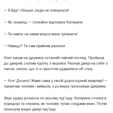
— Я йду! І більше сюди не повернуся!
— Як скажеш, — спокійно відповіла Катерина.
— Ти навіть не намагаєшся мене зупинити!
— Навіщо? Ти сам прийняв рішення.
Олег кинув на дружину останній гнівний погляд. Пройшов
до дверей, схопив куртку з вішалки. Рвонув двері на себе з
такою силою, що ті з гуркотом ударилися об стіну.
— Усе! Досить! Живи сама у своїй дорогоцінній квартирі! —
закричав чоловік і вийшов, з розмаху грюкнувши дверима.
Звук удару рознісся по всьому під’їзду. Катерина стояла в
коридорі та слухала, як чоловік тупає сходами вниз. Потім
грюкнули вхідні двері під’їзду.