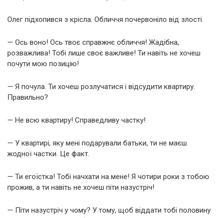
Олег підхопився з крісла. Обличчя почервоніло від злості.
— Ось воно! Ось твоє справжнє обличчя! Жадібна,
розважлива! Тобі лише своє важливе! Ти навіть не хочеш
почути мою позицію!
— Я почула. Ти хочеш розлучатися і відсудити квартиру.
Правильно?
— Не всю квартиру! Справедливу частку!
— У квартирі, яку мені подарували батьки, ти не маєш
жодної частки. Це факт.
— Ти егоїстка! Тобі начхати на мене! Я чотири роки з тобою
прожив, а ти навіть не хочеш піти назустріч!
— Піти назустріч у чому? У тому, щоб віддати тобі половину