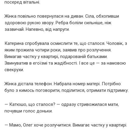
посеред вітальні.
Жінка повільно повернулася на диван. Сіла, обхопивши
здоровою рукою хвору. Ребра боліли сильніше, ніж
зазвичай. Напевно, від напруги.
Катерина спробувала осмислити те, що сталося. Чоловік, з
яким прожила чотири роки, заявив про розлучення.
Вимагав частку у квартирі, подарованій батьками.
Звинуватив в егоїзмі та жадібності. І все це — за намовою
свекрухи.
Жінка дістала телефон. Набрала номер матері. Потрібно
було з кимось поговорити, поділитися, отримати підтримку.
— Катюшо, що сталося? — одразу стривожилася мати,
почувши голос доньки.
— Мамо, Олег хоче розлучитися. Вимагає частку у квартирі.