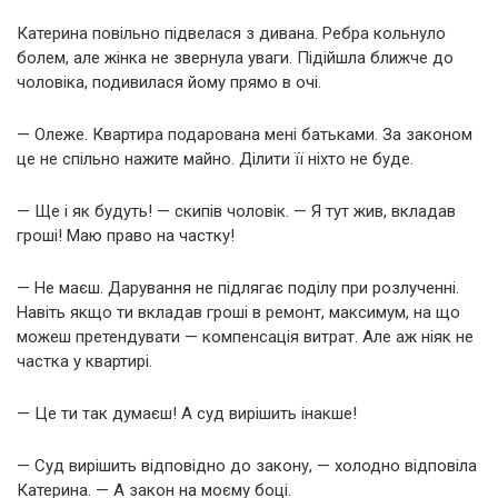
Катерина повільно підвелася з дивана. Ребра кольнуло
болем, але жінка не звернула уваги. Підійшла ближче до
чоловіка, подивилася йому прямо в очі.
— Олеже. Квартира подарована мені батьками. За законом
це не спільно нажите майно. Ділити її ніхто не буде.
— Ще і як будуть! — скипів чоловік. — Я тут жив, вкладав
гроші! Маю право на частку!
— Не маєш. Дарування не підлягає поділу при розлученні.
Навіть якщо ти вкладав гроші в ремонт, максимум, на що
можеш претендувати — компенсація витрат. Але аж ніяк не
частка у квартирі.
— Це ти так думаєш! А суд вирішить інакше!
— Суд вирішить відповідно до закону, — холодно відповіла
Катерина. — А закон на моєму боці.