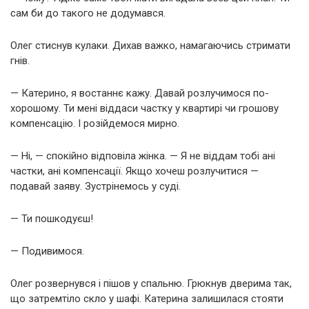
сам би до такого не додумався.
Олег стиснув кулаки. Дихав важко, намагаючись стримати
гнів.
— Катерино, я востаннє кажу. Давай розлучимося по-
хорошому. Ти мені віддаси частку у квартирі чи грошову
компенсацію. І розійдемося мирно.
— Ні, — спокійно відповіла жінка. — Я не віддам тобі ані
частки, ані компенсації. Якщо хочеш розлучитися —
подавай заяву. Зустрінемось у суді.
— Ти пошкодуєш!
— Подивимося.
Олег розвернувся і пішов у спальню. Грюкнув дверима так,
що затремтіло скло у шафі. Катерина залишилася стояти