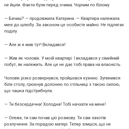
не йшли. Факти були перед очима. Чорним по білому.
— Бачиш? — продовжила Катерина. — Квартира належала
мені до шлюбу. За законом це особисте майно. Не підлягає
поділу.
— Але ж я жив тут! Вкладався!
— Жив як чоловік. У моїй квартирі. І вкладався у сімейний
побут, як належить. Але це не дає тобі права на власність.
Чоловік різко розвернувся, пройшовся кухнею. Зупинився
біля столу, грюкнув долонею по стільниці з такою силою,
що чашка підстрибнула.
— Ти безсердечна! Холодна! Тобі начхати на мене!
— Олеже, ти сам почав цю розмову. Ти сам захотів
розлучення. За порадою матері. Тепер злишся, що не