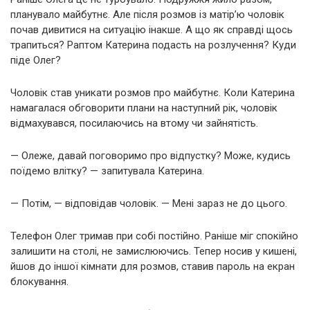
планувало майбутнє. Але після розмов із матір’ю чоловік
почав дивитися на ситуацію інакше. А що як справді щось
трапиться? Раптом Катерина подасть на розлучення? Куди
піде Олег?
Чоловік став уникати розмов про майбутнє. Коли Катерина
намагалася обговорити плани на наступний рік, чоловік
відмахувався, посилаючись на втому чи зайнятість.
— Олеже, давай поговоримо про відпустку? Може, кудись
поїдемо влітку? — запитувала Катерина.
— Потім, — відповідав чоловік. — Мені зараз не до цього.
Телефон Олег тримав при собі постійно. Раніше міг спокійно
залишити на столі, не замислюючись. Тепер носив у кишені,
йшов до іншої кімнати для розмов, ставив пароль на екран
блокування.