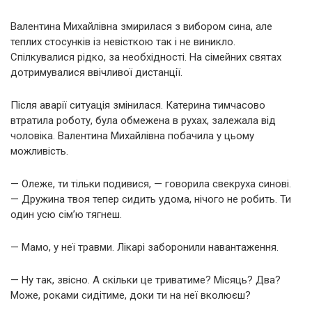
Валентина Михайлівна змирилася з вибором сина, але
теплих стосунків із невісткою так і не виникло.
Спілкувалися рідко, за необхідності. На сімейних святах
дотримувалися ввічливої дистанції.
Після аварії ситуація змінилася. Катерина тимчасово
втратила роботу, була обмежена в рухах, залежала від
чоловіка. Валентина Михайлівна побачила у цьому
можливість.
— Олеже, ти тільки подивися, — говорила свекруха синові.
— Дружина твоя тепер сидить удома, нічого не робить. Ти
один усю сім’ю тягнеш.
— Мамо, у неї травми. Лікарі заборонили навантаження.
— Ну так, звісно. А скільки це триватиме? Місяць? Два?
Може, роками сидітиме, доки ти на неї вколюєш?