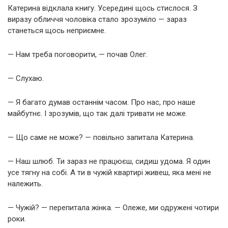
Катерина відклала книгу. Усередині щось стислося. З
виразу обличчя чоловіка стало зрозуміло — зараз
станеться щось неприємне.
— Нам треба поговорити, — почав Олег.
— Слухаю.
— Я багато думав останнім часом. Про нас, про наше
майбутнє. І зрозумів, що так далі тривати не може.
— Що саме не може? — повільно запитала Катерина.
— Наш шлюб. Ти зараз не працюєш, сидиш удома. Я один
усе тягну на собі. А ти в чужій квартирі живеш, яка мені не
належить.
— Чужій? — перепитала жінка. — Олеже, ми одружені чотири
роки.