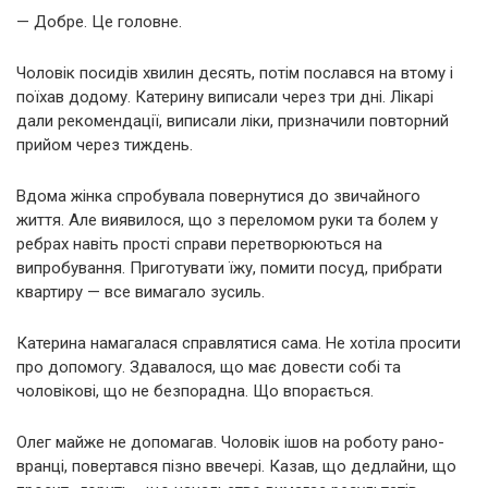
— Добре. Це головне.
Чоловік посидів хвилин десять, потім послався на втому і
поїхав додому. Катерину виписали через три дні. Лікарі
дали рекомендації, виписали ліки, призначили повторний
прийом через тиждень.
Вдома жінка спробувала повернутися до звичайного
життя. Але виявилося, що з переломом руки та болем у
ребрах навіть прості справи перетворюються на
випробування. Приготувати їжу, помити посуд, прибрати
квартиру — все вимагало зусиль.
Катерина намагалася справлятися сама. Не хотіла просити
про допомогу. Здавалося, що має довести собі та
чоловікові, що не безпорадна. Що впорається.
Олег майже не допомагав. Чоловік ішов на роботу рано-
вранці, повертався пізно ввечері. Казав, що дедлайни, що