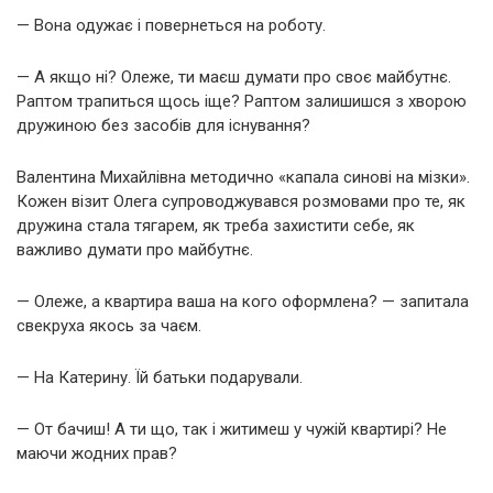
— Вона одужає і повернеться на роботу.
— А якщо ні? Олеже, ти маєш думати про своє майбутнє.
Раптом трапиться щось іще? Раптом залишишся з хворою
дружиною без засобів для існування?
Валентина Михайлівна методично «капала синові на мізки».
Кожен візит Олега супроводжувався розмовами про те, як
дружина стала тягарем, як треба захистити себе, як
важливо думати про майбутнє.
— Олеже, а квартира ваша на кого оформлена? — запитала
свекруха якось за чаєм.
— На Катерину. Їй батьки подарували.
— От бачиш! А ти що, так і житимеш у чужій квартирі? Не
маючи жодних прав?