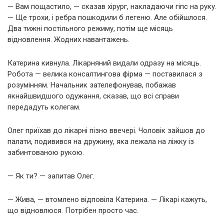
— Вам пощастило, — сказав хірург, накладаючи гіпс на руку.
— Ще трохи, і ребра пошкодили б легеню. Але обійшлося.
Два тижні постільного режиму, потім ще місяць
відновлення. Жодних навантажень.
Катерина кивнула. Лікарняний видали одразу на місяць.
Робота — велика консалтингова фірма — поставилася з
розумінням. Начальник зателефонував, побажав
якнайшвидшого одужання, сказав, що всі справи
передадуть колегам.
Олег приїхав до лікарні пізно ввечері. Чоловік зайшов до
палати, подивився на дружину, яка лежала на ліжку із
забинтованою рукою.
— Як ти? — запитав Олег.
— Жива, — втомлено відповіла Катерина. — Лікарі кажуть,
що відновлюся. Потрібен просто час.