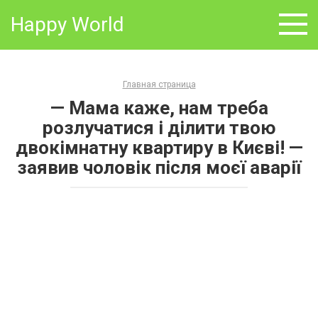
Skip
Happy World
to
content
Главная страница
— Мама каже, нам треба
розлучатися і ділити твою
двокімнатну квартиру в Києві! —
заявив чоловік після моєї аварії