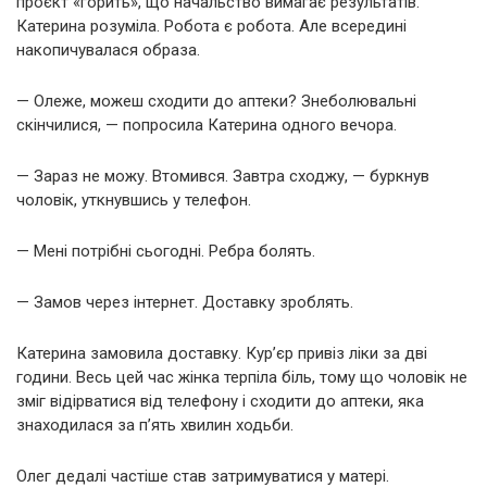
проєкт «горить», що начальство вимагає результатів.
Катерина розуміла. Робота є робота. Але всередині
накопичувалася образа.
— Олеже, можеш сходити до аптеки? Знеболювальні
скінчилися, — попросила Катерина одного вечора.
— Зараз не можу. Втомився. Завтра сходжу, — буркнув
чоловік, уткнувшись у телефон.
— Мені потрібні сьогодні. Ребра болять.
— Замов через інтернет. Доставку зроблять.
Катерина замовила доставку. Кур’єр привіз ліки за дві
години. Весь цей час жінка терпіла біль, тому що чоловік не
зміг відірватися від телефону і сходити до аптеки, яка
знаходилася за п’ять хвилин ходьби.
Олег дедалі частіше став затримуватися у матері.