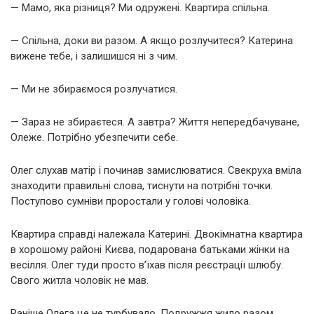
— Мамо, яка різниця? Ми одружені. Квартира спільна.
— Спільна, доки ви разом. А якщо розлучитеся? Катерина
вижене тебе, і залишишся ні з чим.
— Ми не збираємося розлучатися.
— Зараз не збираєтеся. А завтра? Життя непередбачуване,
Олеже. Потрібно убезпечити себе.
Олег слухав матір і починав замислюватися. Свекруха вміла
знаходити правильні слова, тиснути на потрібні точки.
Поступово сумніви проростали у голові чоловіка.
Квартира справді належала Катерині. Двокімнатна квартира
в хорошому районі Києва, подарована батьками жінки на
весілля. Олег туди просто в’їхав після реєстрації шлюбу.
Свого житла чоловік не мав.
Раніше Олега це не турбувало. Подружжя жило разом,