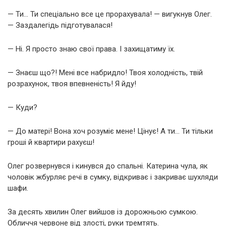
— Ти… Ти спеціально все це прорахувала! — вигукнув Олег.
— Заздалегідь підготувалася!
— Ні. Я просто знаю свої права. І захищатиму їх.
— Знаєш що?! Мені все набридло! Твоя холодність, твій
розрахунок, твоя впевненість! Я йду!
— Куди?
— До матері! Вона хоч розуміє мене! Цінує! А ти… Ти тільки
гроші й квартири рахуєш!
Олег розвернувся і кинувся до спальні. Катерина чула, як
чоловік жбурляє речі в сумку, відкриває і закриває шухляди
шафи.
За десять хвилин Олег вийшов із дорожньою сумкою.
Обличчя червоне від злості, руки тремтять.