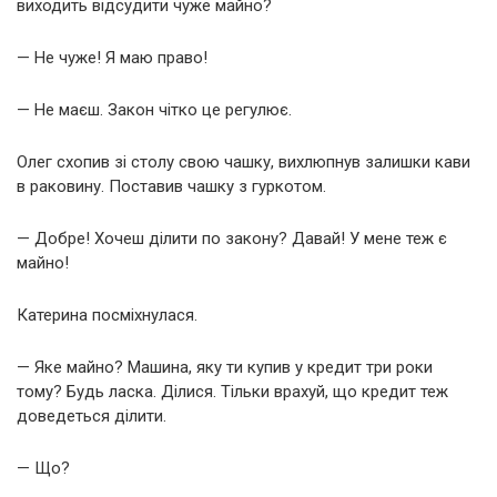
виходить відсудити чуже майно?
— Не чуже! Я маю право!
— Не маєш. Закон чітко це регулює.
Олег схопив зі столу свою чашку, вихлюпнув залишки кави
в раковину. Поставив чашку з гуркотом.
— Добре! Хочеш ділити по закону? Давай! У мене теж є
майно!
Катерина посміхнулася.
— Яке майно? Машина, яку ти купив у кредит три роки
тому? Будь ласка. Ділися. Тільки врахуй, що кредит теж
доведеться ділити.
— Що?