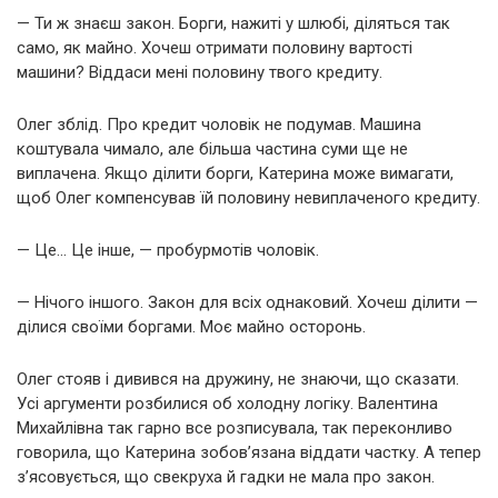
— Ти ж знаєш закон. Борги, нажиті у шлюбі, діляться так
само, як майно. Хочеш отримати половину вартості
машини? Віддаси мені половину твого кредиту.
Олег зблід. Про кредит чоловік не подумав. Машина
коштувала чимало, але більша частина суми ще не
виплачена. Якщо ділити борги, Катерина може вимагати,
щоб Олег компенсував їй половину невиплаченого кредиту.
— Це… Це інше, — пробурмотів чоловік.
— Нічого іншого. Закон для всіх однаковий. Хочеш ділити —
ділися своїми боргами. Моє майно осторонь.
Олег стояв і дивився на дружину, не знаючи, що сказати.
Усі аргументи розбилися об холодну логіку. Валентина
Михайлівна так гарно все розписувала, так переконливо
говорила, що Катерина зобов’язана віддати частку. А тепер
з’ясовується, що свекруха й гадки не мала про закон.