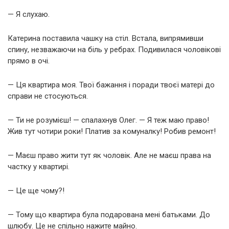
— Я слухаю.
Катерина поставила чашку на стіл. Встала, випрямивши
спину, незважаючи на біль у ребрах. Подивилася чоловікові
прямо в очі.
— Ця квартира моя. Твої бажання і поради твоєї матері до
справи не стосуються.
— Ти не розумієш! — спалахнув Олег. — Я теж маю право!
Жив тут чотири роки! Платив за комуналку! Робив ремонт!
— Маєш право жити тут як чоловік. Але не маєш права на
частку у квартирі.
— Це ще чому?!
— Тому що квартира була подарована мені батьками. До
шлюбу. Це не спільно нажите майно.