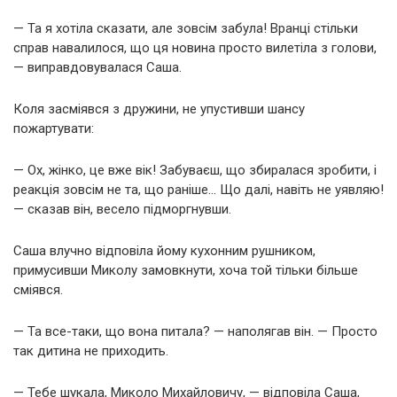
— Та я хотіла сказати, але зовсім забула! Вранці стільки
справ навалилося, що ця новина просто вилетіла з голови,
— виправдовувалася Саша.
Коля засміявся з дружини, не упустивши шансу
пожартувати:
— Ох, жінко, це вже вік! Забуваєш, що збиралася зробити, і
реакція зовсім не та, що раніше… Що далі, навіть не уявляю!
— сказав він, весело підморгнувши.
Саша влучно відповіла йому кухонним рушником,
примусивши Миколу замовкнути, хоча той тільки більше
сміявся.
— Та все-таки, що вона питала? — наполягав він. — Просто
так дитина не приходить.
— Тебе шукала, Миколо Михайловичу, — відповіла Саша,