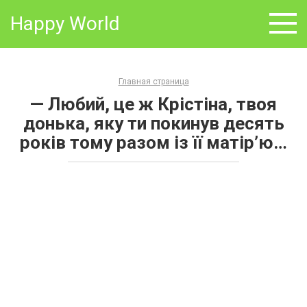
Skip
Happy World
to
content
Главная страница
— Любий, це ж Крістіна, твоя
донька, яку ти покинув десять
років тому разом із її матір’ю…