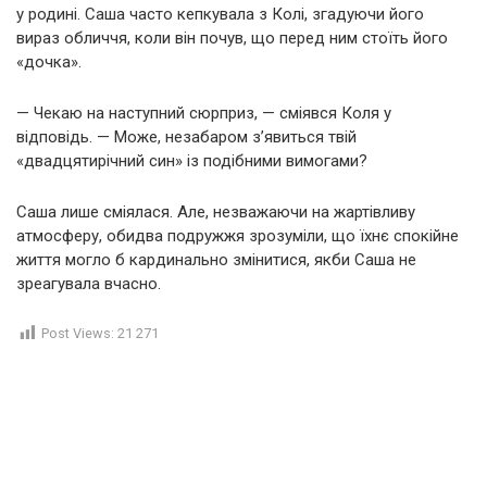
у родині. Саша часто кепкувала з Колі, згадуючи його
вираз обличчя, коли він почув, що перед ним стоїть його
«дочка».
— Чекаю на наступний сюрприз, — сміявся Коля у
відповідь. — Може, незабаром з’явиться твій
«двадцятирічний син» із подібними вимогами?
Саша лише сміялася. Але, незважаючи на жартівливу
атмосферу, обидва подружжя зрозуміли, що їхнє спокійне
життя могло б кардинально змінитися, якби Саша не
зреагувала вчасно.
Post Views:
21 271