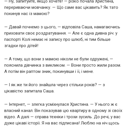
— Ну, запитуйте, якщо хочете! — різко почала Христина,
перериваючи мовчанку. — Що саме вас цікавить? Як тато
покинув нас із мамою?
— Давай почнемо з цього, — відповіла Саша, намагаючись
приховати своє роздратування. — Але є одна дивна річ: у
паспорті Колі немає ні запису про шлюб, ні тим більше
згадки про дітей!
— А тому, що вони з мамою ніколи не були одружені, —
пояснила дівчинка з викликом. — Вони просто жили разом.
А потім він раптом зник, покинувши і її, і мене.
— І як же ти його знайшла через стільки років? — з
цікавістю запитала Саша.
— Інтернет, — злегка усміхнулася Христина. — У нього ж є
власний канал. Він показував цю квартиру в одному зі своїх
відео. А далі — справа техніки і трохи зусиль. До речі, у вас
дуже цікаві історії. Я на вас підписана! Люблю на ніч щось