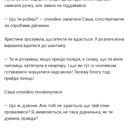
смикала ручку, але замок не піддавався.
— Що ти робиш? — спокійно запитала Саша, спостерігаючи
за спробами дівчинки.
Христина зрозуміла, що втекти не вдасться. У розпачі вона
вирішила вдатися до шантажу.
— Ти ж розумієш, якщо приїде поліція, я скажу, що ти мене
силоміць затягнула в квартиру. І що ви тут із чоловіком
готувалися знущатися наді мною! Твоєму блогу тоді
прийде кінець!
Саша спокійно посміхнулася.
— Що ж, дзвони. Але тобі не здається, що твій план
провалився? Я, виявляється, не така дурненька, як ти
думала, правда?