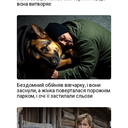
вона витворяє
Бездомний обійняв вівчарку, і вони
заснули, а жінка поверталася порожнім
парком, і очі її застилали сльози