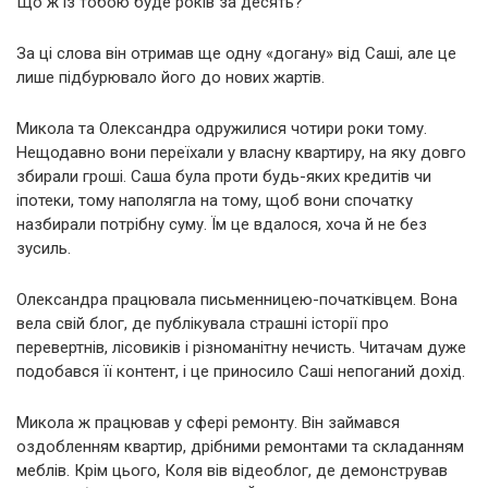
Що ж із тобою буде років за десять?
За ці слова він отримав ще одну «догану» від Саші, але це
лише підбурювало його до нових жартів.
Микола та Олександра одружилися чотири роки тому.
Нещодавно вони переїхали у власну квартиру, на яку довго
збирали гроші. Саша була проти будь-яких кредитів чи
іпотеки, тому наполягла на тому, щоб вони спочатку
назбирали потрібну суму. Їм це вдалося, хоча й не без
зусиль.
Олександра працювала письменницею-початківцем. Вона
вела свій блог, де публікувала страшні історії про
перевертнів, лісовиків і різноманітну нечисть. Читачам дуже
подобався її контент, і це приносило Саші непоганий дохід.
Микола ж працював у сфері ремонту. Він займався
оздобленням квартир, дрібними ремонтами та складанням
меблів. Крім цього, Коля вів відеоблог, де демонстрував