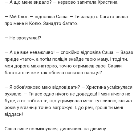
— А що мене видало? — нервово запитала Христина.
— Мій блог, — відповіла Саша. — Ти занадто багато знала
про мене й Колю. Занадто багато.
— Не зрозуміла!?
— А це вже неважливо! — спокійно відповіла Саша. — Зараз
приїде «тато», а потім поліція знайде твою маму, і тоді ти,
моя дорога махінаторко, точно отримаєш своє. Скажи,
багатьох ти вже так обвела навколо пальця?
— Я обов’язково маю відповідати? — Христина усміхнулася
зухвало. — Ти все одно нічого не доведеш! І мені нічого не
буде, а от тобі за те, що утримувала мене тут силою, кілька
років у в’язниці точно загрожує. І, до речі, гроші ти мені
віддаси!
Саша лише посміхнулася, дивлячись на дівчину.