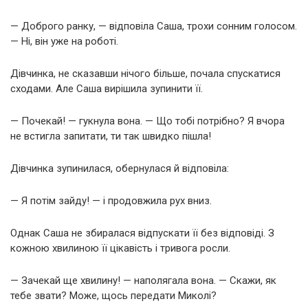
— Доброго ранку, — відповіла Саша, трохи сонним голосом.
— Ні, він уже на роботі.
Дівчинка, не сказавши нічого більше, почала спускатися
сходами. Але Саша вирішила зупинити її.
— Почекай! — гукнула вона. — Що тобі потрібно? Я вчора
не встигла запитати, ти так швидко пішла!
Дівчинка зупинилася, обернулася й відповіла:
— Я потім зайду! — і продовжила рух вниз.
Однак Саша не збиралася відпускати її без відповіді. З
кожною хвилиною її цікавість і тривога росли.
— Зачекай ще хвилину! — наполягала вона. — Скажи, як
тебе звати? Може, щось передати Миколі?