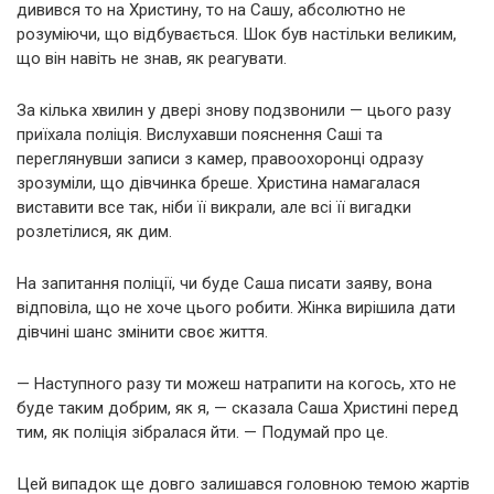
дивився то на Христину, то на Сашу, абсолютно не
розуміючи, що відбувається. Шок був настільки великим,
що він навіть не знав, як реагувати.
За кілька хвилин у двері знову подзвонили — цього разу
приїхала поліція. Вислухавши пояснення Саші та
переглянувши записи з камер, правоохоронці одразу
зрозуміли, що дівчинка бреше. Христина намагалася
виставити все так, ніби її викрали, але всі її вигадки
розлетілися, як дим.
На запитання поліції, чи буде Саша писати заяву, вона
відповіла, що не хоче цього робити. Жінка вирішила дати
дівчині шанс змінити своє життя.
— Наступного разу ти можеш натрапити на когось, хто не
буде таким добрим, як я, — сказала Саша Христині перед
тим, як поліція зібралася йти. — Подумай про це.
Цей випадок ще довго залишався головною темою жартів