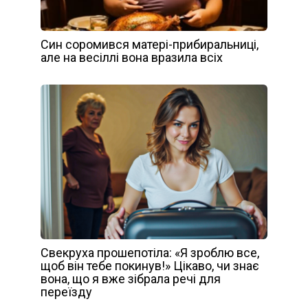
Син соромився матері-прибиральниці,
але на весіллі вона вразила всіх
Свекруха прошепотіла: «Я зроблю все,
щоб він тебе покинув!» Цікаво, чи знає
вона, що я вже зібрала речі для
переїзду