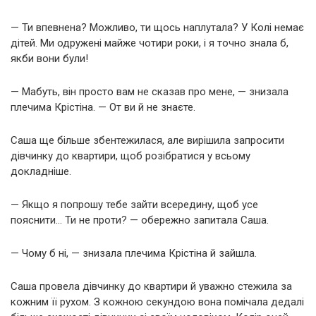
— Ти впевнена? Можливо, ти щось наплутала? У Колі немає
дітей. Ми одружені майже чотири роки, і я точно знала б,
якби вони були!
— Мабуть, він просто вам не сказав про мене, — знизала
плечима Крістіна. — От ви й не знаєте.
Саша ще більше збентежилася, але вирішила запросити
дівчинку до квартири, щоб розібратися у всьому
докладніше.
— Якщо я попрошу тебе зайти всередину, щоб усе
пояснити… Ти не проти? — обережно запитала Саша.
— Чому б ні, — знизала плечима Крістіна й зайшла.
Саша провела дівчинку до квартири й уважно стежила за
кожним її рухом. З кожною секундою вона помічала дедалі