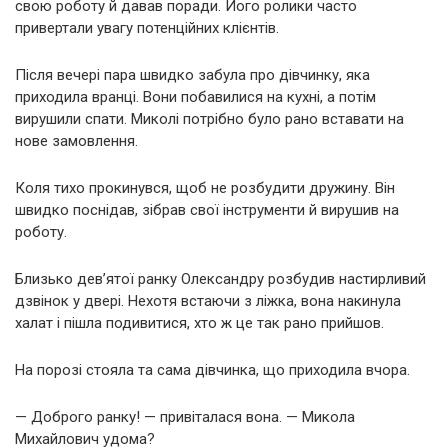
свою роботу й давав поради. Його ролики часто
привертали увагу потенційних клієнтів.
Після вечері пара швидко забула про дівчинку, яка
приходила вранці. Вони побавилися на кухні, а потім
вирушили спати. Миколі потрібно було рано вставати на
нове замовлення.
Коля тихо прокинувся, щоб не розбудити дружину. Він
швидко поснідав, зібрав свої інструменти й вирушив на
роботу.
Близько дев’ятої ранку Олександру розбудив настирливий
дзвінок у двері. Нехотя встаючи з ліжка, вона накинула
халат і пішла подивитися, хто ж це так рано прийшов.
На порозі стояла та сама дівчинка, що приходила вчора.
— Доброго ранку! — привіталася вона. — Микола
Михайлович удома?