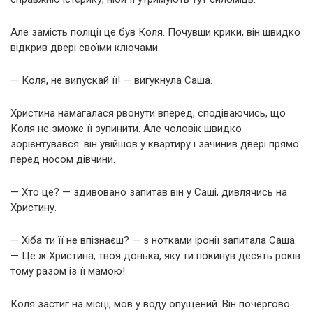
Але замість поліції це був Коля. Почувши крики, він швидко
відкрив двері своїми ключами.
— Коля, не випускай її! — вигукнула Саша.
Христина намагалася рвонути вперед, сподіваючись, що
Коля не зможе її зупинити. Але чоловік швидко
зорієнтувався: він увійшов у квартиру і зачинив двері прямо
перед носом дівчини.
— Хто це? — здивовано запитав він у Саші, дивлячись на
Христину.
— Хіба ти її не впізнаєш? — з нотками іронії запитала Саша.
— Це ж Христина, твоя донька, яку ти покинув десять років
тому разом із її мамою!
Коля застиг на місці, мов у воду опущений. Він почергово