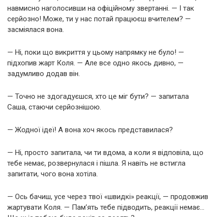
навмисно наголосивши на офіційному звертанні. — І так
серйозно! Може, ти у нас потай працюєш вчителем? —
засміялася вона.
— Ні, поки що викриття у цьому напрямку не було! —
підхопив жарт Коля. — Але все одно якось дивно, —
задумливо додав він.
— Точно не здогадуєшся, хто це міг бути? — запитала
Саша, стаючи серйознішою.
— Жодної ідеї! А вона хоч якось представилася?
— Ні, просто запитала, чи ти вдома, а коли я відповіла, що
тебе немає, розвернулася і пішла. Я навіть не встигла
запитати, чого вона хотіла.
— Ось бачиш, усе через твої «швидкі» реакції, — продовжив
жартувати Коля. — Пам’ять тебе підводить, реакції немає…