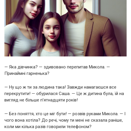
— Яка дівчинка? — здивовано перепитав Микола. —
Принаймні гарненька?
— Ну що ж ти за людина така! Завжди намагаєшся все
перекрутити! — обурилася Саша. — Це ж дитина була, їй на
вигляд не більше п’ятнадцяти років!
— Без поняття, хто це міг бути! — розвів руками Микола. — І
чого вона хотіла? До речі, чому ти мені не сказала раніше,
коли ми кілька разів говорили телефоном?