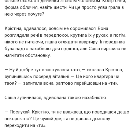
більше схожості дівчинки зі своїм чоловіком. Колір очей,
форма обличчя, навіть жести. Чи це просто уява грала з
нею через почуте?
Крістіна, здавалося, зовсім не соромилася. Вона
розглядала речі в передпокої, крутила їх у руках, а потім,
нікого не питаючи, пішла оглядати квартиру. Її поведінка
була надто нахабною для підлітка, але Саша вирішила не
нагнітати обстановку.
— Ну й добре тут влаштувався тато, — сказала Крістіна,
зупинившись посеред вітальні. — Це його квартира чи
твоя? — запитала вона, раптово перейшовши на «ти».
Саша зупинилася, здивована такою нахабністю.
— Послухай, Крістіно, ти не вважаєш, що поводишся дещо
некоректно? Це чужий дім, і я не давала дозволу
переходити на «ти».