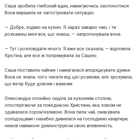
Саша зробила глибокий вдих, намагаючись заспокоїтися.
Вона вирішила не загострювати ситуацію.
— Добре, ходімо на кухню. Я зараз заварю чаю, і ти
розкажеш мені все, що знаєш, — запропонувала вона.
— Тут і розповідати нічого. Я вже все сказала, — відповіла
Крістіна, але все ж попрямувала за Сашею.
Саша поставила чайник і намагалася впорядкувати думки.
Вона не знала, чого чекати від цієї розмови, але зрозуміла,
що вечір буде довгим і важким.
Олександра спокійно сиділа за кухонним столом,
спостерігаючи за поведінкою Христини, яка зовсім не
здавалася сором’язливою. Вона пила чай, смакувала
солодощами і нахабно дивилася на господиню квартири,
немов навмисне демонструючи свою впевненість.