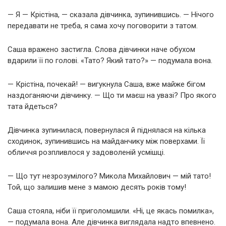
— Я — Крістіна, — сказала дівчинка, зупинившись. — Нічого
передавати не треба, я сама хочу поговорити з татом.
Саша вражено застигла. Слова дівчинки наче обухом
вдарили її по голові. «Тато? Який тато?» — подумала вона.
— Крістіна, почекай! — вигукнула Саша, вже майже бігом
наздоганяючи дівчинку. — Що ти маєш на увазі? Про якого
тата йдеться?
Дівчинка зупинилася, повернулася й піднялася на кілька
сходинок, зупинившись на майданчику між поверхами. Її
обличчя розпливлося у задоволеній усмішці.
— Що тут незрозумілого? Микола Михайлович — мій тато!
Той, що залишив мене з мамою десять років тому!
Саша стояла, ніби її приголомшили. «Ні, це якась помилка»,
— подумала вона. Але дівчинка виглядала надто впевнено.