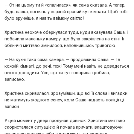
— От на цьому ти й «спалилася», як сама сказала. А тепер,
будь ласка, поглянь у верхній правий кут кімнати. Щоб тобі
було зручніше, я навіть ввімкну світло!
Христина неохоче обернулася туди, куди вказувала Саша, і
побачила маленьку камеру, що була закріплена на стіні. Її
обличчя миттєво змінилося, наповнившись тривогою.
— На кухні така сама камера, — продовжила Саша. — І в
кожній кімнаті, до речі, теж! Тому мені навіть не доведеться
нічого доводити. Усе, що ти тут говорила і робила,
записано.
Христина скривилася, зрозумівши, що всі її слова і вигадки
не матимуть жодного сенсу, коли Саша надасть поліції ці
записи.
У цей момент у двері пролунав дзвінок. Христина миттєво
скористалася ситуацією й почала кричати, влаштовуючи
справжню істерику, ніби її утримують тут силоміць.