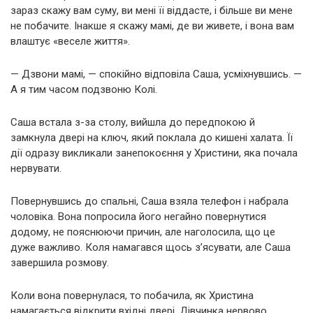
зараз скажу вам суму, ви мені її віддасте, і більше ви мене
не побачите. Інакше я скажу мамі, де ви живете, і вона вам
влаштує «веселе життя».
— Дзвони мамі, — спокійно відповіла Саша, усміхнувшись. —
А я тим часом подзвоню Колі.
Саша встала з-за столу, вийшла до передпокою й
замкнула двері на ключ, який поклала до кишені халата. Її
дії одразу викликали занепокоєння у Христини, яка почала
нервувати.
Повернувшись до спальні, Саша взяла телефон і набрала
чоловіка. Вона попросила його негайно повернутися
додому, не пояснюючи причин, але наголосила, що це
дуже важливо. Коля намагався щось з’ясувати, але Саша
завершила розмову.
Коли вона повернулася, то побачила, як Христина
намагається відкрити вхідні двері. Дівчинка нервово