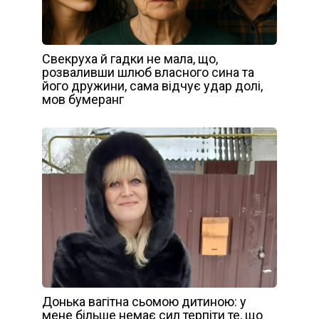
Свекруха й гадки не мала, що,
розваливши шлюб власного сина та
його дружини, сама відчує удар долі,
мов бумеранг
Донька вагітна сьомою дитиною: у
мене більше немає сил терпіти те, що