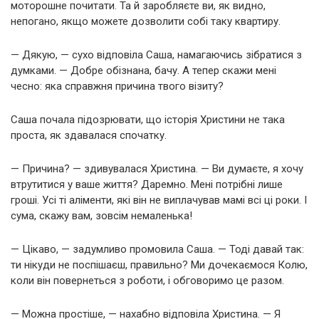
моторошне почитати. Та й заробляєте ви, як видно,
непогано, якщо можете дозволити собі таку квартиру.
— Дякую, — сухо відповіла Саша, намагаючись зібратися з
думками. — Добре обізнана, бачу. А тепер скажи мені
чесно: яка справжня причина твого візиту?
Саша почала підозрювати, що історія Христини не така
проста, як здавалася спочатку.
— Причина? — здивувалася Христина. — Ви думаєте, я хочу
втрутитися у ваше життя? Даремно. Мені потрібні лише
гроші. Усі ті аліменти, які він не виплачував мамі всі ці роки. І
сума, скажу вам, зовсім немаленька!
— Цікаво, — задумливо промовила Саша. — Тоді давай так:
ти нікуди не поспішаєш, правильно? Ми дочекаємося Колю,
коли він повернеться з роботи, і обговоримо це разом.
— Можна простіше, — нахабно відповіла Христина. — Я