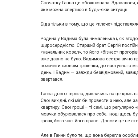
Спочатку Ганна це обожнювала. Здавалося, ос
яке можна спертися в будь-якій ситуації.
Біда тільки в тому, що це «плече» підставляло
Родина у Вадима була чималенька і, як згодо
щиросердністю. Старший брат Сергій постійно 
«начальник козел», то його «бізнес» прогорів
вже давно не було. Вадимова сестра вічно пр
позичити «зовсім трішечки, до наступного м
день. І Вадим — завжди безвідмовний, зав
звертався.
Ганна довго терпіла, дивлячись на це крізь п
Свої вихідні, які міг би провести з нею, але 
квартиру. Свої гроші – ті самі, що регулярно 
мовчки обурювалася про себе, іноді щось бур
гроші, його час, його право. Допоки це не с
Але в Ганни було те, що вона берегла особли