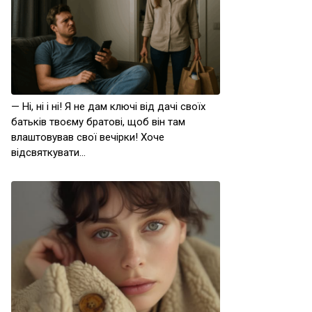
— Ні, ні і ні! Я не дам ключі від дачі своїх
батьків твоєму братові, щоб він там
влаштовував свої вечірки! Хоче
відсвяткувати…