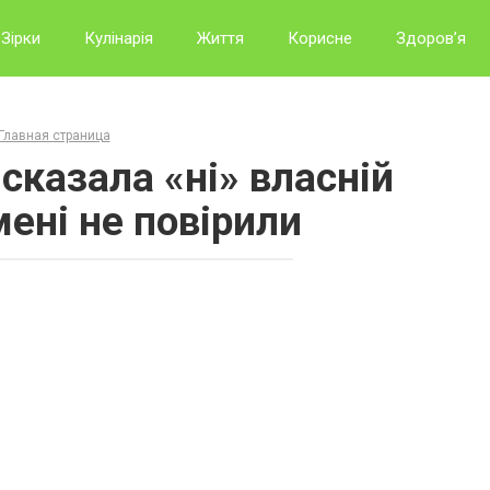
Зірки
Кулінарія
Життя
Корисне
Здоров’я
Главная страница
сказала «ні» власній
мені не повірили