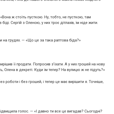
«Вона ж стоїть пусткою. Ну, тобто, не пусткою, там
 біді. Сергій з Оленою, у них троє дітлахів, їм ніде жити.
и на грудях. — «Що це за така раптова біда?»
ирішив її продати. Попросив з’їхати. А у них грошей на нову
ь, Олена в декреті. Куди їм тепер? На вулицю ж не підуть?»
з роботи і без грошей, і тепер це має вирішити я. Точніше,
ідвищила голос. — «І давно ти все це вигадав? Сьогодні?