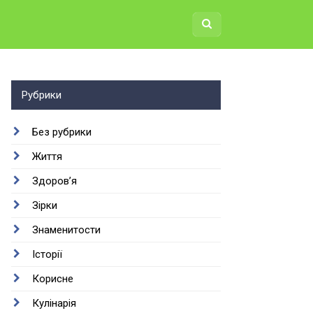
пологового будинку…
Рубрики
Без рубрики
Життя
Здоров’я
Зірки
Знаменитости
Історії
Корисне
Кулінарія