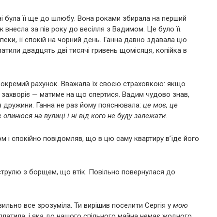
і була її ще до шлюбу. Вона роками збирала на перший
ж внесла за пів року до весілля з Вадимом. Це було її.
езпеки, її спокій на чорний день. Ганна давно здавала цю
платили двадцять дві тисячі гривень щомісяця, копійка в
а окремий рахунок. Вважала їх своєю страховкою: якщо
 захворіє — матиме на що спертися. Вадим чудово знав,
ля дружини. Ганна не раз йому пояснювала:
це моє, це
 опинюся на вулиці і ні від кого не буду залежати
.
лом і спокійно повідомляв, що в цю саму квартиру в’їде його
аструлю з борщем, що втік. Повільно повернулася до
ильно все зрозуміла. Ти вирішив поселити Сергія у
мою
виплатила, і яка до нашого спільного майна немає жодного