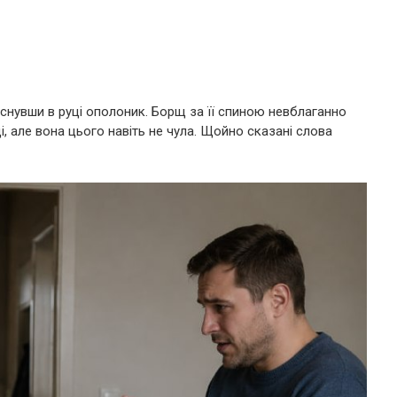
тиснувши в руці ополоник. Борщ за її спиною невблаганно
ці, але вона цього навіть не чула. Щойно сказані слова