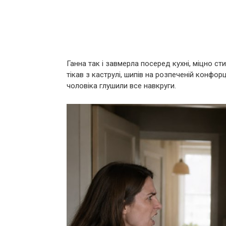
Ганна так і завмерла посеред кухні, міцно с
тікав з каструлі, шипів на розпеченій конфор
чоловіка глушили все навкруги.