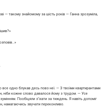
ові — такому знайомому за шість років — Ганна зрозуміла,
рішив?»
розповів…»
.
о все одно блукав десь повз неї. — З твоїми квартирантами
н, ніби кожне слово давалося йому з трудом. — Усе
зумінням. Пообіцяли з’їхати за тиждень. Я навіть допоміг
він, намагаючись звучати переконливо.