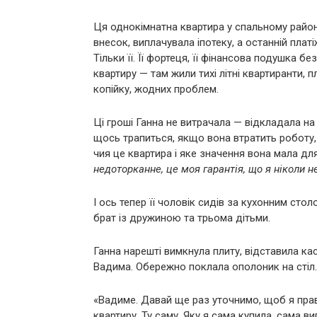
Ця однокімнатна квартира у спальному район
внесок, виплачувала іпотеку, а останній платі
Тільки її. Її фортеця, її фінансова подушка б
квартиру — там жили тихі літні квартиранти, 
копійку, жодних проблем.
Ці гроші Ганна не витрачала — відкладала н
щось трапиться, якщо вона втратить роботу,
чия це квартира і яке значення вона мала д
недоторканне, це моя гарантія, що я ніколи не
І ось тепер її чоловік сидів за кухонним сто
брат із дружиною та трьома дітьми.
Ганна нарешті вимкнула плиту, відставила к
Вадима. Обережно поклала ополоник на стіл.
«Вадиме. Давай ще раз уточнимо, щоб я прав
квартиру. Ту саму. Яку я сама купила, сама 