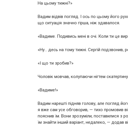
На цьому тижні?»
Вадим відвів погляд. І ось по цьому його рух
що ситуація значно гірша, ніж здавалося.
«Вадиме. Подивись мені в очі. Коли ти це ви
«Ну… десь на тому тижні. Сергій подзвонив, 
«І що ти зробив?»
Чоловік мовчав, колупаючи нігтем скатертину
«Вадиме!»
Вадим нарешті підняв голову, але погляд йог
я вже сам усе обговорив, — тихо промовив ві
пояснив їм. Вони зрозуміли, поставилися з ро
їм знайти інший варіант, недалеко, — додав 