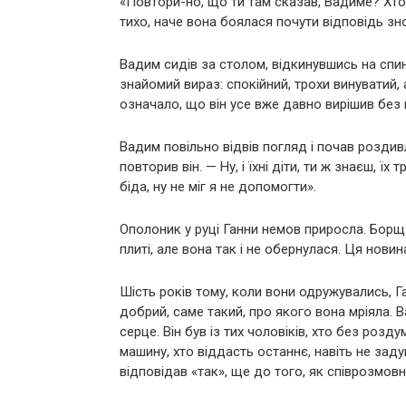
«Повтори-но, що ти там сказав, Вадиме? Хто
тихо, наче вона боялася почути відповідь зн
Вадим сидів за столом, відкинувшись на спин
знайомий вираз: спокійний, трохи винуватий,
означало, що він усе вже давно вирішив без н
Вадим повільно відвів погляд і почав роздивл
повторив він. — Ну, і їхні діти, ти ж знаєш, ї
біда, ну не міг я не допомогти».
Ополоник у руці Ганни немов приросла. Борщ 
плиті, але вона так і не обернулася. Ця нови
Шість років тому, коли вони одружувались, Га
добрий, саме такий, про якого вона мріяла. 
серце. Він був із тих чоловіків, хто без ро
машину, хто віддасть останнє, навіть не за
відповідав «так», ще до того, як співрозмовн