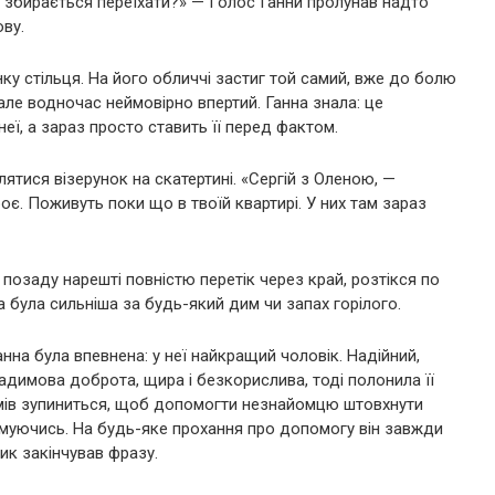
 збирається переїхати?» — Голос Ганни пролунав надто
ову.
ку стільця. На його обличчі застиг той самий, вже до болю
 але водночас неймовірно впертий. Ганна знала: це
еї, а зараз просто ставить її перед фактом.
ятися візерунок на скатертині. «Сергій з Оленою, —
х троє. Поживуть поки що в твоїй квартирі. У них там зараз
позаду нарешті повністю перетік через край, розтікся по
на була сильніша за будь-який дим чи запах горілого.
нна була впевнена: у неї найкращий чоловік. Надійний,
Вадимова доброта, щира і безкорислива, тоді полонила її
здумів зупиниться, щоб допомогти незнайомцю штовхнути
думуючись. На будь-яке прохання про допомогу він завжди
ик закінчував фразу.