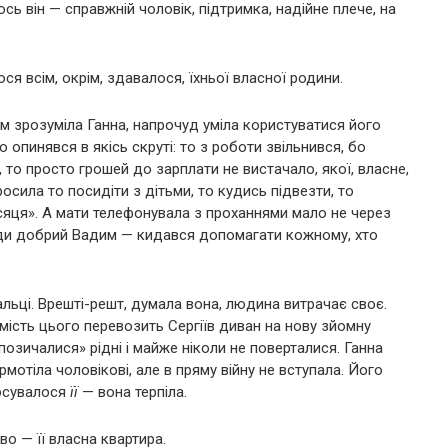
ь він — справжній чоловік, підтримка, надійне плече, на
ся всім, окрім, здавалося, їхньої власної родини.
м зрозуміла Ганна, напрочуд уміла користуватися його
опинявся в якісь скруті: то з роботи звільнився, бо
, то просто грошей до зарплати не вистачало, якої, власне,
осила то посидіти з дітьми, то кудись підвезти, то
ісяця». А мати телефонувала з проханнями мало не через
жди добрий Вадим — кидався допомагати кожному, хто
альці. Врешті-решт, думала вона, людина витрачає своє.
замість цього перевозить Сергіїв диван на нову зйомну
«позичалися» рідні і майже ніколи не поверталися. Ганна
мотіла чоловікові, але в пряму війну не вступала. Його
тосувалося
її
— вона терпіла.
во — її власна квартира.