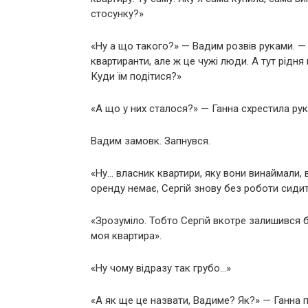
стосунку?»
«Ну а що такого?» — Вадим розвів руками. — 
квартиранти, але ж це чужі люди. А тут рідня в
Куди їм подітися?»
«А що у них сталося?» — Ганна схрестила рук
Вадим замовк. Запнувся.
«Ну… власник квартири, яку вони винаймали, в
оренду немає, Сергій знову без роботи сидит
«Зрозуміло. Тобто Сергій вкотре залишився бе
моя квартира».
«Ну чому відразу так грубо…»
«А як ще це назвати, Вадиме? Як?» — Ганна п