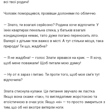
всі твої родичі!
Чоловік поморщився, провівши долонями по обличчю.
— Злато, ти взагалі серйозно? Родина хоче відпочити. У
їхніх квартирах пекельна спека, у батьків взагалі
кондиціонера немає, тато дуже погано переносить літо.
Валерії з дітьми теж важко в місті. А тут стільки місця, така
природа! Ти що, жадібна?
— Я не жадібна! — голос Злати зірвався на крик. — Я хочу,
щоб мене поважали! Щоб питали мою думку!
— Ну от я зараз і питаю. Ти проти того, щоб моя сім’я тут
відпочила?
Злата стиснула кулаки. Це питання звучало як пастка.
Якщо вона скаже «так», то виглядатиме жорстокою та
егоїстичною в очах усіх. Якщо «ні» — то просто змириться з
тим, що об неї вкотре витерли ноги.