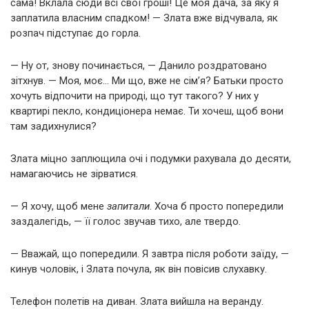
сама! Вклала сюди всі свої гроші! Це моя дача, за яку я
заплатила власним спадком! — Злата вже відчувала, як
розпач підступає до горла.
— Ну от, знову починається, — Данило роздратовано
зітхнув. — Моя, моє… Ми що, вже не сім’я? Батьки просто
хочуть відпочити на природі, що тут такого? У них у
квартирі пекло, кондиціонера немає. Ти хочеш, щоб вони
там задихнулися?
Злата міцно заплющила очі і подумки рахувала до десяти,
намагаючись не зірватися.
— Я хочу, щоб мене
запитали
. Хоча б просто попередили
заздалегідь, — її голос звучав тихо, але твердо.
— Вважай, що попередили. Я завтра після роботи заїду, —
кинув чоловік, і Злата почула, як він повісив слухавку.
Телефон полетів на диван. Злата вийшла на веранду.