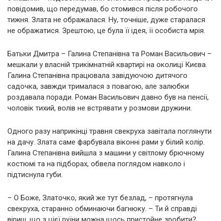
повідомив, що передумав, бо стомився після робочого
тижня. Злата не ображалася. Ну, точніше, дуже старалася
не ображатися. Зрештою, це була її ідея, її особиста мрія.
Батьки Дмитра – Галина Степанівна та Роман Васильович –
мешкали у власній трикімнатній квартирі на околиці Києва.
Галина Степанівна працювала завідуючою дитячого
садочка, завжди трималася з повагою, але залюбки
роздавала поради. Роман Васильович давно був на пенсії,
чоловік тихий, волів не встрявати у розмови дружини.
Одного разу наприкінці травня свекруха завітала поглянути
на дачу. Злата саме фарбувала віконні рами у білий колір.
Галина Степанівна вийшла з машини у світлому брючному
костюмі та на підборах, обвела поглядом навколо і
підтиснула губи.
– О Боже, Златочко, який же тут безлад, – протягнула
свекруха, старанно обминаючи багнюку. – Ти й справді
віриш, що з цієї руїни можна щось пристойне зробити?