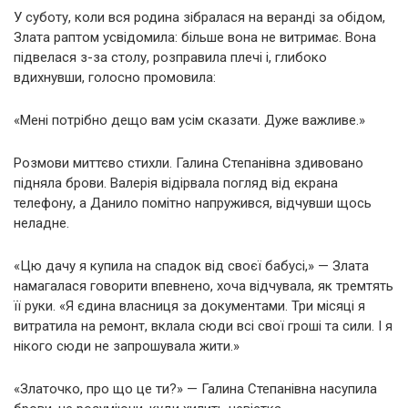
У суботу, коли вся родина зібралася на веранді за обідом,
Злата раптом усвідомила: більше вона не витримає. Вона
підвелася з-за столу, розправила плечі і, глибоко
вдихнувши, голосно промовила:
«Мені потрібно дещо вам усім сказати. Дуже важливе.»
Розмови миттєво стихли. Галина Степанівна здивовано
підняла брови. Валерія відірвала погляд від екрана
телефону, а Данило помітно напружився, відчувши щось
неладне.
«Цю дачу я купила на спадок від своєї бабусі,» — Злата
намагалася говорити впевнено, хоча відчувала, як тремтять
її руки. «Я єдина власниця за документами. Три місяці я
витратила на ремонт, вклала сюди всі свої гроші та сили. І я
нікого сюди не запрошувала жити.»
«Златочко, про що це ти?» — Галина Степанівна насупила