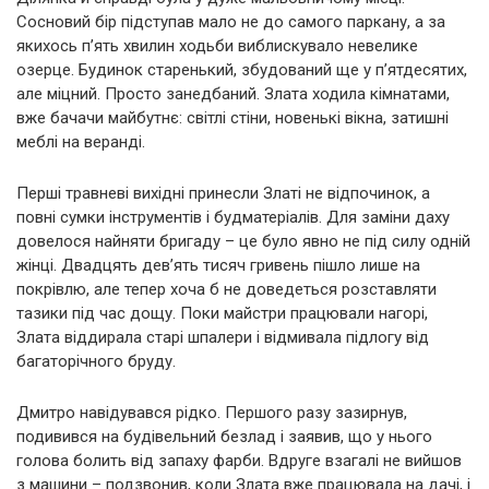
Сосновий бір підступав мало не до самого паркану, а за
якихось п’ять хвилин ходьби виблискувало невелике
озерце. Будинок старенький, збудований ще у п’ятдесятих,
але міцний. Просто занедбаний. Злата ходила кімнатами,
вже бачачи майбутнє: світлі стіни, новенькі вікна, затишні
меблі на веранді.
Перші травневі вихідні принесли Златі не відпочинок, а
повні сумки інструментів і будматеріалів. Для заміни даху
довелося найняти бригаду – це було явно не під силу одній
жінці. Двадцять дев’ять тисяч гривень пішло лише на
покрівлю, але тепер хоча б не доведеться розставляти
тазики під час дощу. Поки майстри працювали нагорі,
Злата віддирала старі шпалери і відмивала підлогу від
багаторічного бруду.
Дмитро навідувався рідко. Першого разу зазирнув,
подивився на будівельний безлад і заявив, що у нього
голова болить від запаху фарби. Вдруге взагалі не вийшов
з машини – подзвонив, коли Злата вже працювала на дачі, і