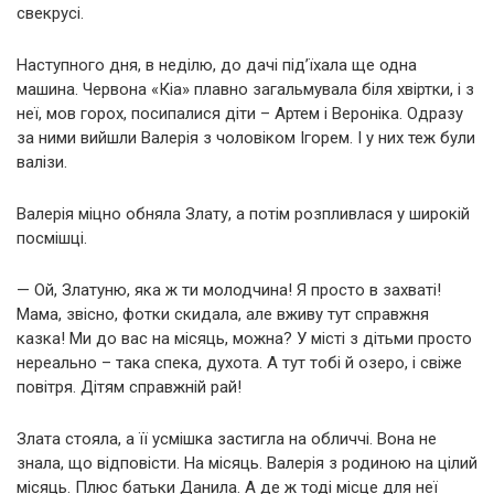
свекрусі.
Наступного дня, в неділю, до дачі під’їхала ще одна
машина. Червона «Кіа» плавно загальмувала біля хвіртки, і з
неї, мов горох, посипалися діти – Артем і Вероніка. Одразу
за ними вийшли Валерія з чоловіком Ігорем. І у них теж були
валізи.
Валерія міцно обняла Злату, а потім розпливлася у широкій
посмішці.
— Ой, Златуню, яка ж ти молодчина! Я просто в захваті!
Мама, звісно, фотки скидала, але вживу тут справжня
казка! Ми до вас на місяць, можна? У місті з дітьми просто
нереально – така спека, духота. А тут тобі й озеро, і свіже
повітря. Дітям справжній рай!
Злата стояла, а її усмішка застигла на обличчі. Вона не
знала, що відповісти. На місяць. Валерія з родиною на цілий
місяць. Плюс батьки Данила. А де ж тоді місце для неї