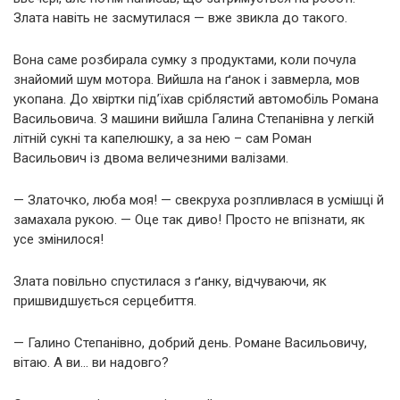
Злата навіть не засмутилася — вже звикла до такого.
Вона саме розбирала сумку з продуктами, коли почула
знайомий шум мотора. Вийшла на ґанок і завмерла, мов
укопана. До хвіртки під’їхав сріблястий автомобіль Романа
Васильовича. З машини вийшла Галина Степанівна у легкій
літній сукні та капелюшку, а за нею – сам Роман
Васильович із двома величезними валізами.
— Златочко, люба моя! — свекруха розпливлася в усмішці й
замахала рукою. — Оце так диво! Просто не впізнати, як
усе змінилося!
Злата повільно спустилася з ґанку, відчуваючи, як
пришвидшується серцебиття.
— Галино Степанівно, добрий день. Романе Васильовичу,
вітаю. А ви… ви надовго?