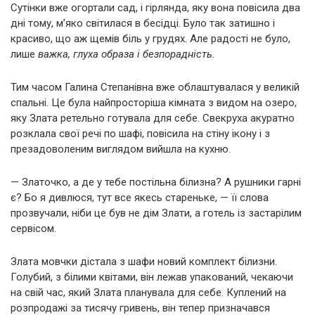
Сутінки вже огортали сад, і гірлянда, яку вона повісила два
дні тому, м’яко світилася в бесідці. Було так затишно і
красиво, що аж щемів біль у грудях. Але радості не було,
лише
важка, глуха образа і безпорадність
.
Тим часом Галина Степанівна вже облаштувалася у великій
спальні. Це була найпросторіша кімната з видом на озеро,
яку Злата ретельно готувала для себе. Свекруха акуратно
розклала свої речі по шафі, повісила на стіну ікону і з
презадоволеним виглядом вийшла на кухню.
— Златочко, а де у тебе постільна білизна? А рушники гарні
є? Бо я дивлюся, тут все якесь стареньке, — її слова
прозвучали, ніби це був не дім Злати, а готель із застарілим
сервісом.
Злата мовчки дістала з шафи новий комплект білизни.
Голубий, з білими квітами, він лежав упакований, чекаючи
на свій час, який Злата планувала для себе. Куплений на
розпродажі за тисячу гривень, він тепер призначався