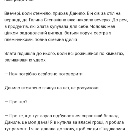
Ввечері, коли стемніло, приїхав Данило. Він сів за стіл на
веранді, де Галина Степанівна вже накрила вечерю. До речі,
з продуктів, які Злата купувала для себе. Чоловік мав
цілком задоволений вигляд: батьки поруч, сестра з
племінниками, повна сімейна ідилія.
Злата підійшла до нього, коли всі розійшлися по кімнатах,
залишивши їх удвох.
— Нам потрібно серйозно поговорити.
Данило втомлено глянув на неї, не розуміючи.
— Про що?
— Про те, що тут зараз відбувається справжній безлад.
Даниле, це моя дача! Я її купила за власні гроші, я робила
тут ремонт. І я не давала дозволу, щоб сюди з’їжджалися