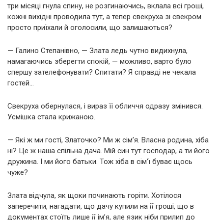
три місяці гнула спину, не розгинаючись, вклала всі гроші,
кожні вихідні проводила тут, а тепер свекруха зі свекром
просто приїхали й оголосили, що залишаються?
— Галино Степанівно, — Злата ледь чутно видихнула,
намагаючись зберегти спокій, — можливо, варто було
спершу зателефонувати? Спитати? Я справді не чекала
гостей…
Свекруха обернулася, і вираз її обличчя одразу змінився.
Усмішка стала крижаною.
— Які ж ми гості, Златочко? Ми ж сім’я. Власна родина, хіба
ні? Це ж наша спільна дача. Мій син тут господар, а ти його
дружина. І ми його батьки. Тож хіба в сім’ї буває щось
чуже?
Злата відчула, як щоки починають горіти. Хотілося
заперечити, нагадати, що дачу купили на
її
гроші, що в
документах стоїть лише
її
ім’я, але язик ніби прилип до