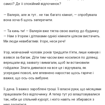
самої? Де її спокійний відпочинок?
— Валеріє, але ж тут… не так багато кімнат, — спробувала
вона хоча б щось заперечити.
— Та кинь ти! — Валерія вже тягла свою валізу до будинку.
— Нам з Ігорем і дітлахами однієї кімнати цілком вистачить.
Ми люди невибагливі. Ігоре, неси речі!
Ігор, мовчазний чоловік років тридцяти п’яти, лише кивнув і
взявся за багаж. Діти тим часом вже носилися по ділянці,
верещали від захвату і вимагали, щоб їм встановили
гойдалки. Злата дивилася на все це і відчувала, як
усередині поволі, але впевнено наростає щось гаряче і
важке, що ось-ось вибухне.
Її дача. Її важко зароблені гроші. Її власні руки, що місяцями
працювали без відпочинку. А тепер тут усі влаштовувалися
так, ніби це спільний курорт, і ніхто навіть не збирався з
нею радитися.