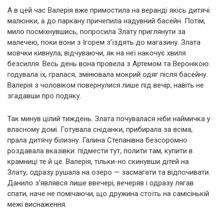
А в цей час Валерія вже примостила на веранді якісь дитячі
малюнки, а до паркану причепила надувний басейн. Потім,
мило посміхнувшись, попросила Злату приглянути за
малечею, поки вони з Ігорем з’їздять до магазину. Злата
мовчки кивнула, відчуваючи, як на неї накочує хвиля
безсилля. Весь день вона провела з Артемом та Веронікою:
годувала їх, гралася, змінювала мокрий одяг після басейну.
Валерія з чоловіком повернулися лише під вечір, навіть не
згадавши про подяку.
Так минув цілий тиждень. Злата почувалася ніби наймичка у
власному домі. Готувала сніданки, прибирала за всіма,
прала дитячу білизну. Галина Степанівна безсоромно
роздавала вказівки: підмести тут, полити там, купити в
крамниці те й це. Валерія, тільки-но скинувши дітей на
Злату, одразу рушала на озеро — засмагати та відпочивати.
Данило з’являвся лише ввечері, вечеряв і одразу лягав
спати, наче не помічаючи, що дружина стоїть на самісінькій
межі виснаження.