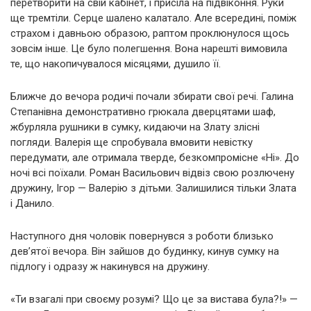
перетворити на свій кабінет, і присіла на підвіконня. Руки
ще тремтіли. Серце шалено калатало. Але всередині, поміж
страхом і давньою образою, раптом проклюнулося щось
зовсім інше. Це було полегшення. Вона нарешті вимовила
те, що накопичувалося місяцями, душило її.
Ближче до вечора родичі почали збирати свої речі. Галина
Степанівна демонстративно грюкала дверцятами шаф,
жбурляла рушники в сумку, кидаючи на Злату злісні
погляди. Валерія ще спробувала вмовити невістку
передумати, але отримала тверде, безкомпромісне «Ні». До
ночі всі поїхали. Роман Васильович відвіз свою розлючену
дружину, Ігор — Валерію з дітьми. Залишилися тільки Злата
і Данило.
Наступного дня чоловік повернувся з роботи близько
дев’ятої вечора. Він зайшов до будинку, кинув сумку на
підлогу і одразу ж накинувся на дружину.
«Ти взагалі при своєму розумі? Що це за вистава була?!» —