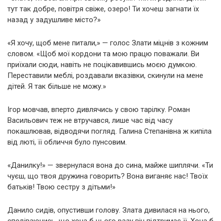
тут так добре, повітря свіже, озеро! Ти хочеш загнати їх
назад у задушливе місто?»
«Я хочу, щоб мене питали,» — голос Злати міцнів з кожним
словом. «Щоб мої кордони та мою працю поважали. Ви
приїхали сюди, навіть не поцікавившись моєю думкою.
Переставили меблі, роздавали вказівки, скинули на мене
дітей. Я так більше не можу.»
Ігор мовчав, вперто дивлячись у свою тарілку. Роман
Васильович теж не втручався, лише час від часу
покашлював, відводячи погляд. Галина Степанівна ж кипіла
від люті, її обличчя було пунсовим.
«Данилку!» — звернулася вона до сина, майже шиплячи. «Ти
чуєш, що твоя дружина говорить? Вона виганяє нас! Твоїх
батьків! Твою сестру з дітьми!»
Данило сидів, опустивши голову. Злата дивилася на нього,