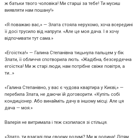
ж батьки твого чоловіка! Ми старші за тебе! Ти мусиш
виявляти нам пошану!»
«Я поважаю вас,» — Злата стояла нерухомо, хоча всередині
її досі трусило від напруги. «Але це моя дача. І я хочу
відпочивати тут сама.»
«Егоїстка!» — Галина Степанівна тицьнула пальцем у бік
Злати, її обличчя спотворила лють. «Жадібна, безсердечна
егоїстка! Ми ж старі люди, нам потрібне свіже повітря, а
ти…»
«Галина Степанівно, у вас є чудова квартира у Києві,» —
перебила Злата, не даючи їй договорити. «Купіть собі
кондиціонер. Або винайміть дачу в іншому місці. Але ця
дача — моя.»
Валерія не витримала і теж схопилася зі стільця.
«Злато, ти взагалі при своєму розумі? Ми ж родина! Дітям