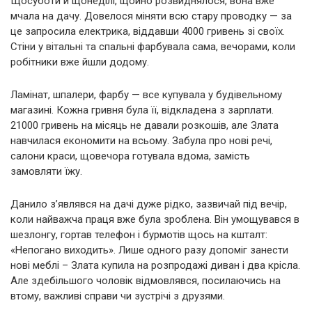
Щосуботи й щонеділі, щойно розвиднялося, вона вже
мчала на дачу. Довелося міняти всю стару проводку — за
це запросила електрика, віддавши 4000 гривень зі своїх.
Стіни у вітальні та спальні фарбувала сама, вечорами, коли
робітники вже йшли додому.
Ламінат, шпалери, фарбу — все купувала у будівельному
магазині. Кожна гривня була її, відкладена з зарплати.
21000 гривень на місяць не давали розкошів, але Злата
навчилася економити на всьому. Забула про нові речі,
салони краси, щовечора готувала вдома, замість
замовляти їжу.
Данило з’являвся на дачі дуже рідко, зазвичай під вечір,
коли найважча праця вже була зроблена. Він умощувався в
шезлонгу, гортав телефон і бурмотів щось на кшталт:
«Непогано виходить». Лише одного разу допоміг занести
нові меблі – Злата купила на розпродажі диван і два крісла.
Але здебільшого чоловік відмовлявся, посилаючись на
втому, важливі справи чи зустрічі з друзями.