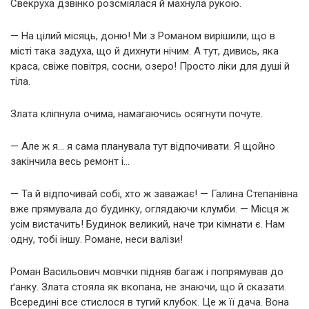
Свекруха дзвінко розсміялася й махнула рукою.
— На цілий місяць, доню! Ми з Романом вирішили, що в
місті така задуха, що й дихнути нічим. А тут, дивись, яка
краса, свіже повітря, сосни, озеро! Просто ліки для душі й
тіла.
Злата кліпнула очима, намагаючись осягнути почуте.
— Але ж я… я сама планувала тут відпочивати. Я щойно
закінчила весь ремонт і…
— Та й відпочивай собі, хто ж заважає! — Галина Степанівна
вже прямувала до будинку, оглядаючи клумби. — Місця ж
усім вистачить! Будинок великий, наче три кімнати є. Нам
одну, тобі іншу. Романе, неси валізи!
Роман Васильович мовчки підняв багаж і попрямував до
ґанку. Злата стояла як вкопана, не знаючи, що й сказати.
Всередині все стислося в тугий клубок. Це ж її дача. Вона