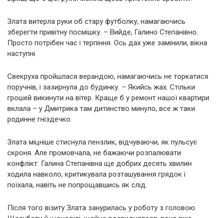
Злата витерла руки об стару футболку, намагаючись
зберегти привітну посмішку. – Вийде, Галино Степанівно.
Просто потрібен час і терпіння. Ось дах уже замінили, вікна
наступні.
Свекруха пройшлася верандою, намагаючись не торкатися
поручнів, і зазирнула до будинку. – Якийсь жах. Стільки
грошей викинути на вітер. Краще б у ремонт нашої квартири
вклала – у Дмитрика там дитинство минуло, все ж таки
родинне гніздечко.
Злата міцніше стиснула пензлик, відчуваючи, як пульсує
скроня. Але промовчала, не бажаючи розпалювати
конфлікт. Галина Степанівна ще добрих десять хвилин
ходила навколо, критикувала розташування грядок і
поїхала, навіть не попрощавшись як слід.
Після того візиту Злата занурилась у роботу з головою.