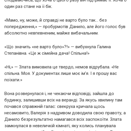
сподіваючись, що хоча б цього разу він підтримає її. Хоча б
один раз стане на її бік.
«Мамо, ну, може, й справді не варто було так… без
попередження,» — пробурмотів Данило, але його голос був
абсолютно невпевненим, майже вибачальним.
«Що значить «не варто було»?!» — вибухнула Галина
Степанівна. «Це ж сімейна дача! Спільна!»
«Ні,» — Злата вимовила це твердо, немов відрубала. «Не
спільна. Моя. У документах лише моє ім’я. І я прошу вас
поїхати.»
Вона розвернулася і, не чекаючи відповіді, зайшла до
будинку, залишивши всіх на веранді. За якусь хвилину там
почався справжній галас: свекруха кричала щось
несамовито, Валерія з надривом доводила свою правоту, а
Данило безрезультатно намагався всіх заспокоїти. Злата
замкнулася в невеличкій кімнаті, яку колись планувала