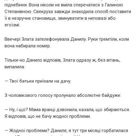
піднебіння. Вона ніколи не вміла сперечатися з Галиною
Степанівною. Свекруха завжди знаходила спосіб поставити
її в незручне становище, звинуватити в неповазі або
егоїзмі.
Ввечері Злата зателефонувала Данилу. Руки тремтіли, коли
вона набирала номер.
Тільки-но Данило відповів, Злата одразу ж, без вітань,
випалила:
— Твої батьки приїхали на дачу.
З чоловікового голосу пролунало абсолютне байдуже:
— Ну, і що? Мама вранці дзвонила, казала, що збираються.
Я відповів, що не бачу жодної проблеми.
— Жодної проблеми? Даниле, я тут три місяці горбатилася