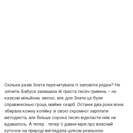
Скільки разів Злата перечитувала ті заповітні рядки? Не
злічити. Бабуся залишила їй триста тисяч гривень – не
казкові мільйони, звісно, але для Злати це були
справжнісінькі гроші, майже скарб. Останні два роки вона
збирала кожну копійку зі своєї скромної зарплати
методиста, але більше сорока тисяч відкласти ніяк не
вдавалось. А тепер… тепер її давня мрія про власний
куточок на природі виглядала цілком реальною.