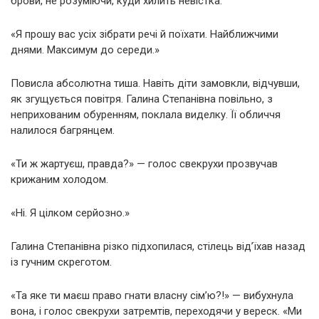
брови, не розуміючи, куди хилить невістка.
«Я прошу вас усіх зібрати речі й поїхати. Найближчими
днями. Максимум до середи.»
Повисла абсолютна тиша. Навіть діти замовкли, відчувши,
як згущується повітря. Галина Степанівна повільно, з
неприхованим обуренням, поклала виделку. Її обличчя
налилося багрянцем.
«Ти ж жартуєш, правда?» — голос свекрухи прозвучав
крижаним холодом.
«Ні. Я цілком серйозно.»
Галина Степанівна різко підхопилася, стілець від’їхав назад
із гучним скреготом.
«Та яке ти маєш право гнати власну сім’ю?!» — вибухнула
вона, і голос свекрухи затремтів, переходячи у вереск. «Ми