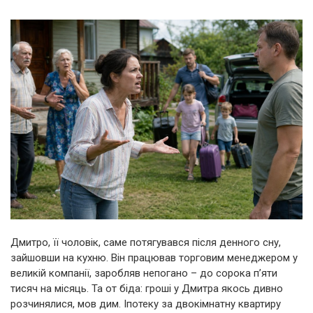
Дмитро, її чоловік, саме потягувався після денного сну,
зайшовши на кухню. Він працював торговим менеджером у
великій компанії, заробляв непогано – до сорока п’яти
тисяч на місяць. Та от біда: гроші у Дмитра якось дивно
розчинялися, мов дим. Іпотеку за двокімнатну квартиру