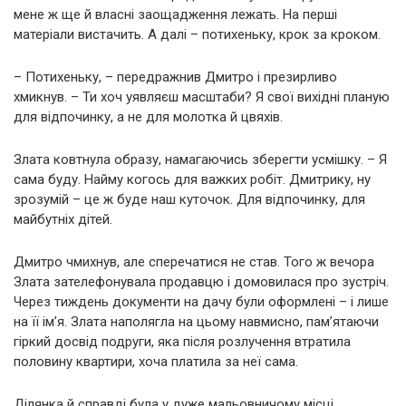
мене ж ще й власні заощадження лежать. На перші
матеріали вистачить. А далі – потихеньку, крок за кроком.
– Потихеньку, – передражнив Дмитро і презирливо
хмикнув. – Ти хоч уявляєш масштаби? Я свої вихідні планую
для відпочинку, а не для молотка й цвяхів.
Злата ковтнула образу, намагаючись зберегти усмішку. – Я
сама буду. Найму когось для важких робіт. Дмитрику, ну
зрозумій – це ж буде наш куточок. Для відпочинку, для
майбутніх дітей.
Дмитро чмихнув, але сперечатися не став. Того ж вечора
Злата зателефонувала продавцю і домовилася про зустріч.
Через тиждень документи на дачу були оформлені – і лише
на її ім’я. Злата наполягла на цьому навмисно, пам’ятаючи
гіркий досвід подруги, яка після розлучення втратила
половину квартири, хоча платила за неї сама.
Ділянка й справді була у дуже мальовничому місці.