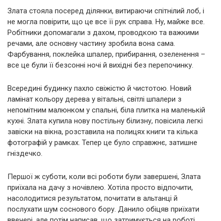
Злата стояла посеред ділянки, витираючи спітнілий лоб, і
не могла повірити, що це все її рук справа. Ну, майже все.
Робітники допомагали з дахом, проводкою та важкими
речами, але основну частину зробила вона сама.
Фарбування, поклейка шпалер, прибирання, озеленення –
все це були її безсонні ночі й вихідні без перепочинку.
Всередині будинку пахло свіжістю й чистотою. Новий
ламінат кольору дерева у вітальні, світлі шпалери з
непомітним малюнком у спальні, біла плитка на маленькій
кухні. Злата купила нову постільну білизну, повісила легкі
завіски на вікна, розставила на полицях книги та кілька
фотографій у рамках. Тепер це було справжнє, затишне
гніздечко.
Першої ж суботи, коли всі роботи були завершені, Злата
приїхала на дачу з ночівлею. Хотіла просто відпочити,
насолодитися результатом, почитати в альтанці й
послухати шум соснового бору. Данило обіцяв приїхати
ввечері, але потім написав, що затримується на роботі.