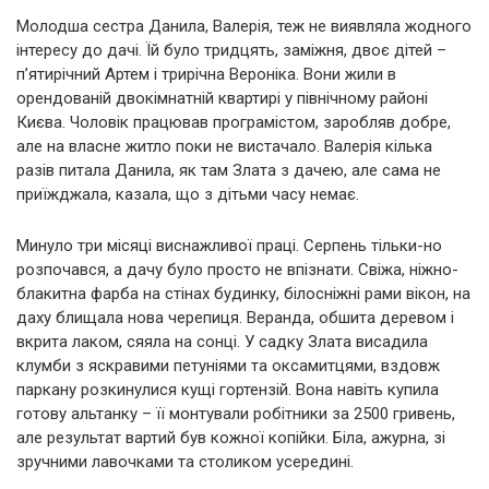
Молодша сестра Данила, Валерія, теж не виявляла жодного
інтересу до дачі. Їй було тридцять, заміжня, двоє дітей –
п’ятирічний Артем і трирічна Вероніка. Вони жили в
орендованій двокімнатній квартирі у північному районі
Києва. Чоловік працював програмістом, заробляв добре,
але на власне житло поки не вистачало. Валерія кілька
разів питала Данила, як там Злата з дачею, але сама не
приїжджала, казала, що з дітьми часу немає.
Минуло три місяці виснажливої праці. Серпень тільки-но
розпочався, а дачу було просто не впізнати. Свіжа, ніжно-
блакитна фарба на стінах будинку, білосніжні рами вікон, на
даху блищала нова черепиця. Веранда, обшита деревом і
вкрита лаком, сяяла на сонці. У садку Злата висадила
клумби з яскравими петуніями та оксамитцями, вздовж
паркану розкинулися кущі гортензій. Вона навіть купила
готову альтанку – її монтували робітники за 2500 гривень,
але результат вартий був кожної копійки. Біла, ажурна, зі
зручними лавочками та столиком усередині.