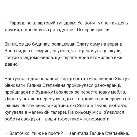
— Гаразд, не влаштовуй тут драм. Усі вони тут на тиждень-
другий, відпочинуть і роз’їдуться. Потерпи трішки.
Він пішов до будинку, залишивши Злату саму на веранді.
Вона сиділа в темряві, слухала, як стрекочуть цвіркуни, і
гостро усвідомлювала, що терпіти вона втомилася вже
давно.
Наступного дня почалося те, що остаточно вивело Злату з
рівноваги. Галина Степанівна прокинулася рано-вранці,
пройшлася по будинку і взялася за перестановку меблів.
Диван у вітальні пересунула до вікна, крісла розвернула по-
іншому. Зі стін зникли картини, які Злата з такою любов’ю
купувала в маленькій галереї. На їхньому місці з’явилися
роботи свекрухи – вишиті хрестиком натюрморти.
— Златочко, ти ж не проти? — запитала Галина Степанівна,