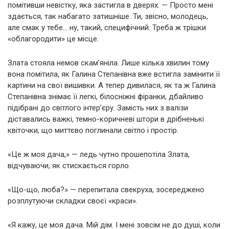
помітивши невістку, яка застигла в дверях. — Просто мені
здається, так набагато затишніше. Ти, звісно, молодець,
але смак у тебе… ну, такий, специфічний. Треба ж трішки
«облагородити» це місце.
Злата стояла немов скам’яніла. Лише кілька хвилин тому
вона помітила, як Галина Степанівна вже встигла замінити її
картини на свої вишивки. А тепер дивилася, як та ж Галина
Степанівна знімає її легкі, білосніжні фіранки, дбайливо
підібрані до світлого інтер’єру. Замість них з валізи
діставались важкі, темно-коричневі штори в дрібненькі
квіточки, що миттєво поглинали світло і простір.
«Це ж моя дача,» — ледь чутно прошепотіла Злата,
відчуваючи, як стискається горло.
«Що-що, люба?» — перепитала свекруха, зосереджено
розплутуючи складки своєї «краси».
«Я кажу, це моя дача. Мій дім. І мені зовсім не до душі, коли