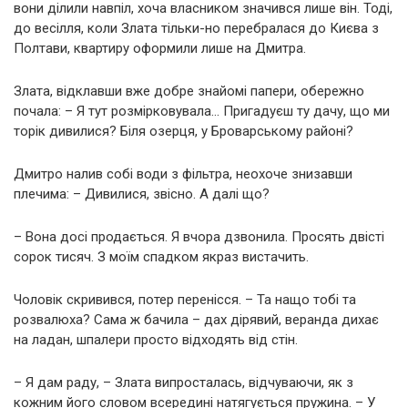
вони ділили навпіл, хоча власником значився лише він. Тоді,
до весілля, коли Злата тільки-но перебралася до Києва з
Полтави, квартиру оформили лише на Дмитра.
Злата, відклавши вже добре знайомі папери, обережно
почала: – Я тут розмірковувала… Пригадуєш ту дачу, що ми
торік дивилися? Біля озерця, у Броварському районі?
Дмитро налив собі води з фільтра, неохоче знизавши
плечима: – Дивилися, звісно. А далі що?
– Вона досі продається. Я вчора дзвонила. Просять двісті
сорок тисяч. З моїм спадком якраз вистачить.
Чоловік скривився, потер перенісся. – Та нащо тобі та
розвалюха? Сама ж бачила – дах дірявий, веранда дихає
на ладан, шпалери просто відходять від стін.
– Я дам раду, – Злата випросталась, відчуваючи, як з
кожним його словом всередині натягується пружина. – У