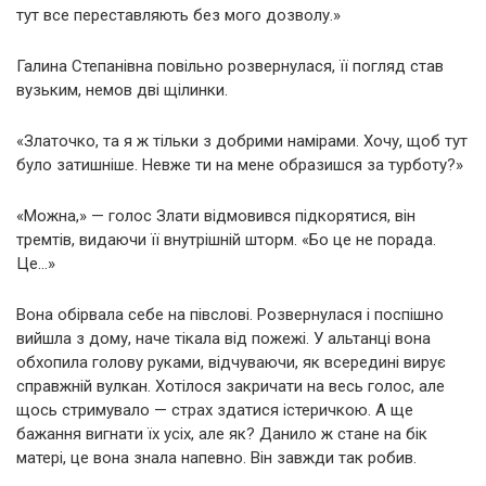
тут все переставляють без мого дозволу.»
Галина Степанівна повільно розвернулася, її погляд став
вузьким, немов дві щілинки.
«Златочко, та я ж тільки з добрими намірами. Хочу, щоб тут
було затишніше. Невже ти на мене образишся за турботу?»
«Можна,» — голос Злати відмовився підкорятися, він
тремтів, видаючи її внутрішній шторм. «Бо це не порада.
Це…»
Вона обірвала себе на півслові. Розвернулася і поспішно
вийшла з дому, наче тікала від пожежі. У альтанці вона
обхопила голову руками, відчуваючи, як всередині вирує
справжній вулкан. Хотілося закричати на весь голос, але
щось стримувало — страх здатися істеричкою. А ще
бажання вигнати їх усіх, але як? Данило ж стане на бік
матері, це вона знала напевно. Він завжди так робив.