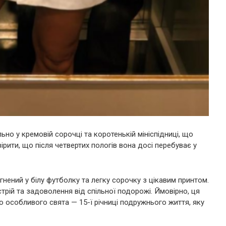
ьно у кремовій сорочці та коротенькій мініспідниці, що
ірити, що після четвертих пологів вона досі перебуває у
гнений у білу футболку та легку сорочку з цікавим принтом.
рій та задоволення від спільної подорожі. Ймовірно, ця
го особливого свята — 15-ї річниці подружнього життя, яку