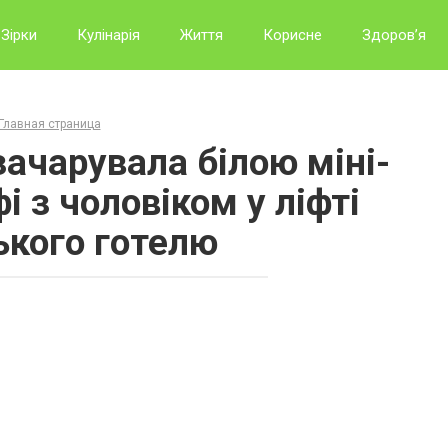
Зірки
Кулінарія
Життя
Корисне
Здоров’я
Главная страница
ачарувала білою міні-
і з чоловіком у ліфті
ького готелю