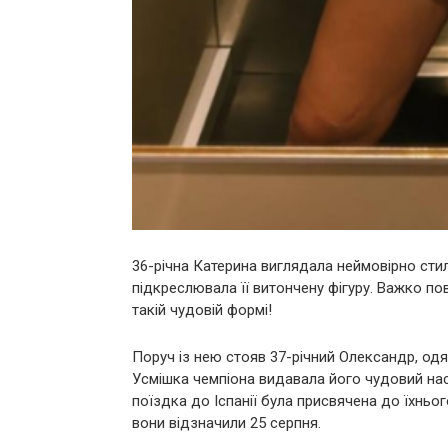
36-річна Катерина виглядала неймовірно стил
підкреслювала її витончену фігуру. Важко пов
такій чудовій формі!
Поруч із нею стояв 37-річний Олександр, одя
Усмішка чемпіона видавала його чудовий наст
поїздка до Іспанії була присвячена до їхньо
вони відзначили 25 серпня.