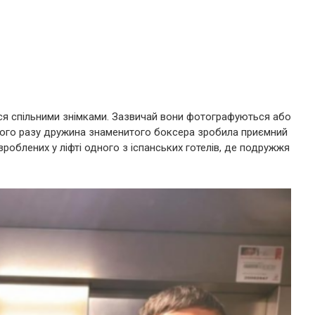
ься спільними знімками. Зазвичай вони фотографуються або
цього разу дружина знаменитого боксера зробила приємний
зроблених у ліфті одного з іспанських готелів, де подружжя