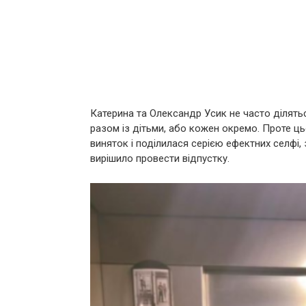
Катерина та Олександр Усик не часто ділят
разом із дітьми, або кожен окремо. Проте 
виняток і поділилася серією ефектних селфі, 
вирішило провести відпустку.