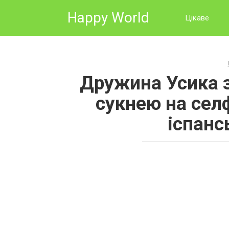
Skip
Happy World
to
Цікаве
content
Дружина Усика з
сукнею на селф
іспанс