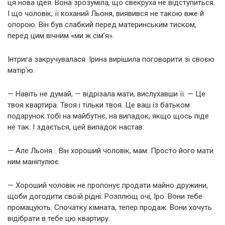
ця нова ідея. Вона зрозуміла, що свекруха не відступиться.
І що чоловік, її коханий Льоня, виявився не такою вже й
опорою. Він був слабкий перед материнським тиском,
перед цим вічним «ми ж сім’я».
Інтрига закручувалася. Ірина вирішила поговорити зі своєю
матір’ю.
— Навіть не думай, — відрізала мати, вислухавши її. — Це
твоя квартира. Твоя і тільки твоя. Це ваш із батьком
подарунок тобі на майбутнє, на випадок, якщо щось піде
не так. І здається, цей випадок настав.
— Але Льоня… Він хороший чоловік, мам. Просто його мати
ним маніпулює.
— Хороший чоловік не пропонує продати майно дружини,
щоби догодити своїй рідні. Розплющ очі, Іро. Вони тебе
промацують. Спочатку кімната, тепер продаж. Вони хочуть
відібрати в тебе цю квартиру.