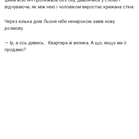
Ірина всю ніч пролежала без сну, дивлячись у стелю і
відчуваючи, як між нею і чоловіком виростає крижана стіна.
Через кілька днів Льоня ніби ненароком завів нову
розмову.
— Ір, а ось дивись… Квартира ж велика. А що, якщо ми її
продамо?