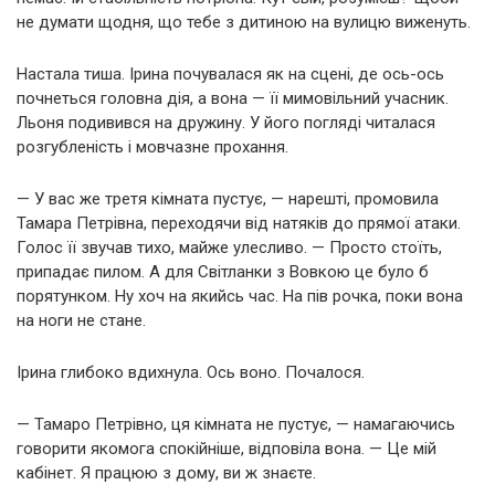
не думати щодня, що тебе з дитиною на вулицю виженуть.
Настала тиша. Ірина почувалася як на сцені, де ось-ось
почнеться головна дія, а вона — її мимовільний учасник.
Льоня подивився на дружину. У його погляді читалася
розгубленість і мовчазне прохання.
— У вас же третя кімната пустує, — нарешті, промовила
Тамара Петрівна, переходячи від натяків до прямої атаки.
Голос її звучав тихо, майже улесливо. — Просто стоїть,
припадає пилом. А для Світланки з Вовкою це було б
порятунком. Ну хоч на якийсь час. На пів рочка, поки вона
на ноги не стане.
Ірина глибоко вдихнула. Ось воно. Почалося.
— Тамаро Петрівно, ця кімната не пустує, — намагаючись
говорити якомога спокійніше, відповіла вона. — Це мій
кабінет. Я працюю з дому, ви ж знаєте.