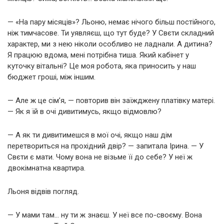
— «На пару місяців»? Льоню, немає нічого більш постійного,
ніж тимчасове. Ти уявляєш, що тут буде? У Свєти складний
характер, ми з нею ніколи особливо не ладнали. А дитина?
Я працюю вдома, мені потрібна тиша. Який кабінет у
куточку вітальні? Це моя робота, яка приносить у наш
бюджет гроші, між іншим.
— Але ж це сім’я, — повторив він заїжджену платівку матері.
— Як я їй в очі дивитимусь, якщо відмовлю?
— А як ти дивитимешся в мої очі, якщо наш дім
перетвориться на прохідний двір? — запитала Ірина. — У
Свєти є мати. Чому вона не візьме її до себе? У неї ж
двокімнатна квартира.
Льоня відвів погляд.
— У мами там… ну ти ж знаєш. У неї все по-своєму. Вона