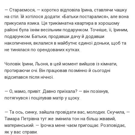
— Стараємося, — коротко відповіла Ірина, ставлячи чашку
на стіл. Їй хотілося додати: «Батьки постаралися», але вона
прикусила язика. Ця трикімнатна квартира в хорошому
районі була їхнім весільним подарунком. Точніше, її, Іриним,
подарунком. Батьки, продавши дачу й додавши
накопичення, вклалися в майбутнє єдиної доньки, щоб та
не тинялася по орендованих кутках.
Чоловік Ірини, Льоня, в цей момент вийшов із кімнати,
протираючи очі. Він працював позмінно й сьогодні
відсипався після нічної.
— О, мамо, привіт. Давно приїхала? — він позіхнув,
потягнувся і поцілував матір у щоку.
— Та ось, синку, зайшла провідати вас, молодих. Скучила, —
Тамара Петрівна тут же змінила тон на більш жвавий,
материнський. — Ірочка мене чаєм пригощає. Розповідає,
як у вас справи.