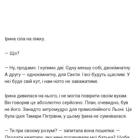
Ірина сіла на ліжку.
— Що?
— Ну, продамо. І купимо дві. Одну меншу собі, двокімнатну.
А другу — однокімнатну, для Свєти. І всі будуть щасливі. У
неї буде свій кут, і нам ніхто не заважатиме.
Ірина дивилася на нього, і не могла повірити своїм вухам.
Він говорив це абсолютно серйозно. План, очевидно, був
не його. Занадто хитромудро для прямолінійного Льоні. Це
була ідея Тамари Петрівни, у цьому Ірина не сумнівалася.
— Ти при своєму розумі? — запитала вона пошепки. —
Продати квартиру, яку мені подарували мої батьки? Щоби