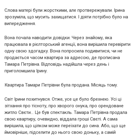
Слова матері були жорсткими, але протвережували. Ірина
зрозуміла, що мусить захищатися. І діяти потрібно було на
випередження.
Вона почала наводити довідки. Через знайому, яка
працювала в рієлторський агенції, вона вирішила перевірити
одну свою здогадку. Вона попросила подивитися, чи не
продається часом квартира за адресою, де прописана
Тамара Петрівна. Відповідь надійшла через день і
приголомшила Ірину.
Квартира Тамари Петрівни була продана. Місяць тому.
Світ Ірини похитнувся. Отже, усе це було брехнею. Усі ці
зітхання про тісноту, про хворого онука, про орендоване
житло Свєти… Це був спектакль. Тамара Петрівна продала
свою квартиру, очевидно, віддала гроші Свєті. А сама
вирішила, що цілком може переїхати до сина. Або, що ще
ймовірніше, підселити до нього свою доньку, а самій