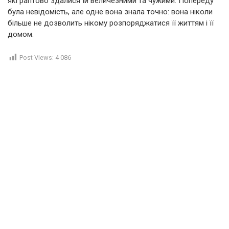
які раптово здалися їй величезними та чужими. Попереду
була невідомість, але одне вона знала точно: вона ніколи
більше не дозволить нікому розпоряджатися її життям і її
домом.
Post Views:
4 086