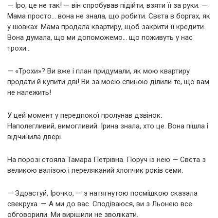
— Іро, це не так! — він спробував підійти, взяти її за руки. —
Мама просто… вона не знала, що робити. Свєта в боргах, як
у шовках. Мама продала квартиру, щоб закрити її кредити.
Вона думала, що ми допоможемо… що поживуть у нас
трохи…
— «Трохи»? Ви вже і план придумали, як мою квартиру
продати й купити дві! Ви за моєю спиною ділили те, що вам
не належить!
У цей момент у передпокої пролунав дзвінок.
Наполегливий, вимогливий. Ірина знала, хто це. Вона пішла і
відчинила двері.
На порозі стояла Тамара Петрівна. Поруч із нею — Свєта з
великою валізою і переляканий хлопчик років семи.
— Здрастуй, Ірочко, — з натягнутою посмішкою сказала
свекруха. — А ми до вас. Сподіваюся, ви з Льонею все
обговорили. Ми вирішили не зволікати.