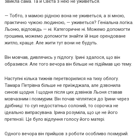
звикла сама. Та й Свєта з нею не уживеться.
— Тобто, з мамою рідною вона не уживеться, а зі мною,
практично чужою людиною, — уживеться? Геніальна логіка.
Льоню, відповідь — ні. Категоричне ні. Можемо допомогти
грошима, можемо допомогти знайти їй інше орендоване
житло, краще. Але жити тут вони не будуть.
Він мовчав, дивлячись у підлогу. Ірині здалося, що він
образився. Але того вечора він більше не підіймав цю тему.
Наступні кілька тижнів перетворилися на тиху облогу.
Тамара Петрівна більше не приїжджала, але дзвонила
синові щодня. І щодня після цих дзвінків Льоня ставав
мовчазним і похмурим. Він почав чіплятися до Ірини через
дрібниці: то суп недостатньо солоний, то сорочка не
ідеально випрасувана. Ірина розуміла, що це не його
претензії. Це було відлуння голосу його матері.
Одного вечора він прийшов з роботи особливо похмурий.