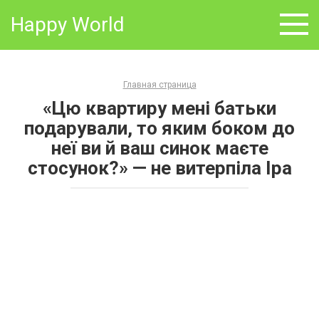
Skip
Happy World
to
content
Главная страница
«Цю квартиру мені батьки
подарували, то яким боком до
неї ви й ваш синок маєте
стосунок?» — не витерпіла Іра