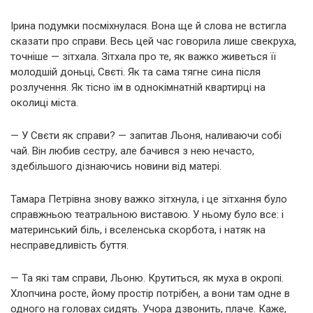
Ірина подумки посміхнулася. Вона ще й слова не встигла
сказати про справи. Весь цей час говорила лише свекруха,
точніше — зітхала. Зітхала про те, як важко живеться її
молодшій доньці, Свєті. Як та сама тягне сина після
розлучення. Як тісно їм в однокімнатній квартирці на
околиці міста.
— У Свєти як справи? — запитав Льоня, наливаючи собі
чай. Він любив сестру, але бачився з нею нечасто,
здебільшого дізнаючись новини від матері.
Тамара Петрівна знову важко зітхнула, і це зітхання було
справжньою театральною виставою. У ньому було все: і
материнський біль, і вселенська скорбота, і натяк на
несправедливість буття.
— Та які там справи, Льоню. Крутиться, як муха в окропі.
Хлопчина росте, йому простір потрібен, а вони там одне в
одного на головах сидять. Учора дзвонить, плаче. Каже,