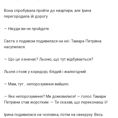
Вона спробувала пройти до квартири, але Ірина
перегородила їй дорогу.
— Нікуди ви не пройдете.
Свєта з подивом подивилася на неї. Тамара Петрівна
насупилася.
— Що це означає? Льоню, що тут відбувається?
Льоня стояв у коридорі, блідий і жалюгідний.
— Мам, тут… непорозуміння вийшло.
— Яке непорозуміння? Ми домовилися! — голос Тамари
Петрівни став жорстким. — Ти сказав, що переконаєш її!
Ірина подивилася на чоловіка, потім на свекруху. Весь