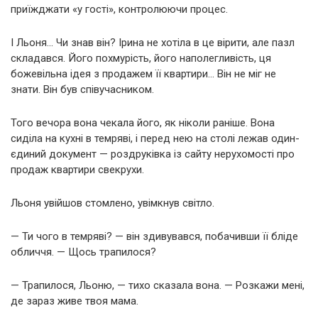
приїжджати «у гості», контролюючи процес.
І Льоня… Чи знав він? Ірина не хотіла в це вірити, але пазл
складався. Його похмурість, його наполегливість, ця
божевільна ідея з продажем її квартири… Він не міг не
знати. Він був співучасником.
Того вечора вона чекала його, як ніколи раніше. Вона
сиділа на кухні в темряві, і перед нею на столі лежав один-
єдиний документ — роздруківка із сайту нерухомості про
продаж квартири свекрухи.
Льоня увійшов стомлено, увімкнув світло.
— Ти чого в темряві? — він здивувався, побачивши її бліде
обличчя. — Щось трапилося?
— Трапилося, Льоню, — тихо сказала вона. — Розкажи мені,
де зараз живе твоя мама.