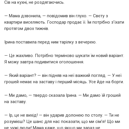
Сів на кухні, не роздягаючись.
— Мама дзвонила, — повідомив він глухо. — Свєту з
квартири виселяють. Господар продає її. Їм потрібно з’їхати
протягом двох тижнів.
Ірина поставила перед ним тарілку з вечерею.
— Це жахливо. Потрібно терміново шукати їм новий варіант.
Я можу завтра подивитися оголошення.
— Який варіант? — він підняв на неї важкий погляд. — У неї
грошей немає на заставу і перший місяць. Усе йде на борги.
— Ми дамо, — твердо сказала Ірина. — Ми дамо їй грошей
на заставу.
— Ір, це не вихід! — він ударив долонею по столу. — Ти не
розумієш? Це шанс для нас показати, що ми сім’я! Що ми
не чужі люди! Мама каже, що якщо ми зараз не