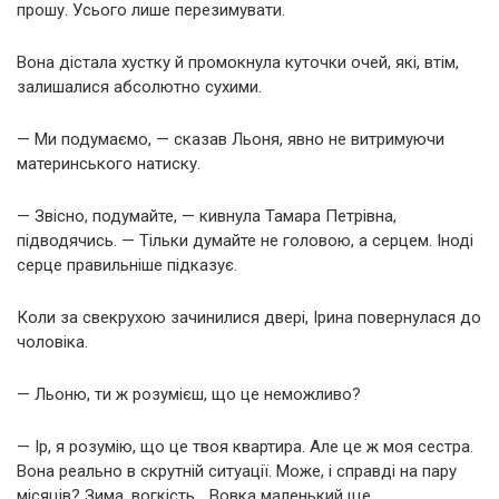
прошу. Усього лише перезимувати.
Вона дістала хустку й промокнула куточки очей, які, втім,
залишалися абсолютно сухими.
— Ми подумаємо, — сказав Льоня, явно не витримуючи
материнського натиску.
— Звісно, подумайте, — кивнула Тамара Петрівна,
підводячись. — Тільки думайте не головою, а серцем. Іноді
серце правильніше підказує.
Коли за свекрухою зачинилися двері, Ірина повернулася до
чоловіка.
— Льоню, ти ж розумієш, що це неможливо?
— Ір, я розумію, що це твоя квартира. Але це ж моя сестра.
Вона реально в скрутній ситуації. Може, і справді на пару
місяців? Зима, вогкість… Вовка маленький ще.