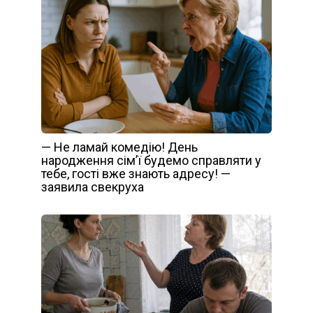
— Не ламай комедію! День
народження сім’ї будемо справляти у
тебе, гості вже знають адресу! —
заявила свекруха