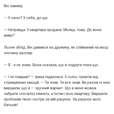
Він завмер.
— У сенсі? У себе, де ще.
— Неправда. Її квартира продана. Місяць тому. Де вона
живе?
Льоня зблід. Він дивився на дружину, як спійманий на місці
злочину школяр.
— Я… я не знаю. Вона сказала, що в подруги поки що…
— І ти повірив? — Ірина підвелася. Її голос тремтів від
стримуваних емоцій. — Ти знав. Ти все знав. Ви разом із нею
вирішили, що я — зручний варіант. Що в мене можна
забрати спочатку кімнату, а потім і всю квартиру. Вирішити
проблеми твоєї сестри за мій рахунок. За рахунок моїх
батьків!