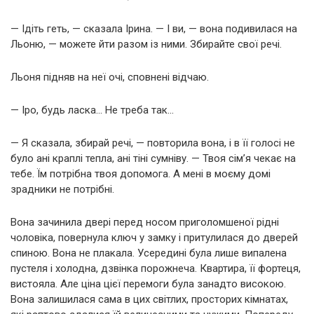
— Ідіть геть, — сказала Ірина. — І ви, — вона подивилася на
Льоню, — можете йти разом із ними. Збирайте свої речі.
Льоня підняв на неї очі, сповнені відчаю.
— Іро, будь ласка… Не треба так…
— Я сказала, збирай речі, — повторила вона, і в її голосі не
було ані краплі тепла, ані тіні сумніву. — Твоя сім’я чекає на
тебе. Їм потрібна твоя допомога. А мені в моєму домі
зрадники не потрібні.
Вона зачинила двері перед носом приголомшеної рідні
чоловіка, повернула ключ у замку і притулилася до дверей
спиною. Вона не плакала. Усередині була лише випалена
пустеля і холодна, дзвінка порожнеча. Квартира, її фортеця,
вистояла. Але ціна цієї перемоги була занадто високою.
Вона залишилася сама в цих світлих, просторих кімнатах,