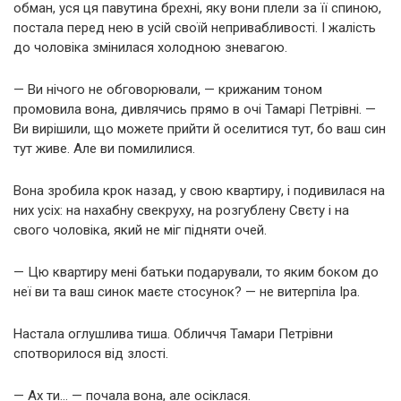
обман, уся ця павутина брехні, яку вони плели за її спиною,
постала перед нею в усій своїй непривабливості. І жалість
до чоловіка змінилася холодною зневагою.
— Ви нічого не обговорювали, — крижаним тоном
промовила вона, дивлячись прямо в очі Тамарі Петрівні. —
Ви вирішили, що можете прийти й оселитися тут, бо ваш син
тут живе. Але ви помилилися.
Вона зробила крок назад, у свою квартиру, і подивилася на
них усіх: на нахабну свекруху, на розгублену Свєту і на
свого чоловіка, який не міг підняти очей.
— Цю квартиру мені батьки подарували, то яким боком до
неї ви та ваш синок маєте стосунок? — не витерпіла Іра.
Настала оглушлива тиша. Обличчя Тамари Петрівни
спотворилося від злості.
— Ах ти… — почала вона, але осіклася.