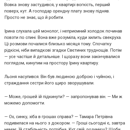
Вовка знову застудився, у квартирі вогкість, перший
поверх, кут. А господар орендну плату знову підняв.
Просто не знає, що й робити.
Ірина слухала цей монолог, і неприємний холодок починав
повзти по спині. Вона вже розуміла, куди хилить свекруха.
Ці розмови почалися близько місяця тому. Спочатку
рідкісні, ніби випадкові згадки Свєтиних труднощів. Потім
— усе частіше й детальніше. І щоразу вони закінчувалися
поглядом, кинутим на простору Ірину квартиру.
Льоня насупився. Він був людиною доброю і чуйною, і
страждання сестри його щиро зворушували.
— Може, грошей їй підкинути? — запропонував він. — Ми ж
можемо допомогти.
— Ох, синку, хіба в грошах справа? — Тамара Петрівна
подивилася на нього з докором. — Гроші сьогодні є, завтра
немає. Їй стабільність потрібна. Кут свій, розумієш? Щоби