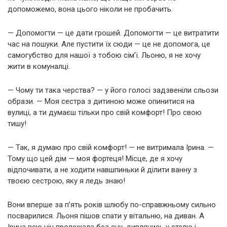
допоможемо, вона цього ніколи не пробачить.
— Допомогти — це дати грошей. Допомогти — це витратити
час на пошуки. Але пустити їх сюди — це не допомога, це
самогубство для нашої з тобою сім’ї. Льоню, я не хочу
жити в комуналці.
— Чому ти така черства? — у його голосі задзвеніли сльози
образи. — Моя сестра з дитиною може опинитися на
вулиці, а ти думаєш тільки про свій комфорт! Про свою
тишу!
— Так, я думаю про свій комфорт! — не витримала Ірина. —
Тому що цей дім — моя фортеця! Місце, де я хочу
відпочивати, а не ходити навшпиньки й ділити ванну з
твоєю сестрою, яку я ледь знаю!
Вони вперше за п’ять років шлюбу по-справжньому сильно
посварилися. Льоня пішов спати у вітальню, на диван. А