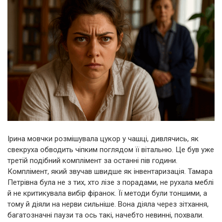
Ірина мовчки розмішувала цукор у чашці, дивлячись, як
свекруха обводить чіпким поглядом її вітальню. Це був уже
третій подібний комплімент за останні пів години.
Комплімент, який звучав швидше як інвентаризація. Тамара
Петрівна була не з тих, хто лізе з порадами, не рухала меблі
й не критикувала вибір фіранок. Її методи були тоншими, а
тому й діяли на нерви сильніше. Вона діяла через зітхання,
багатозначні паузи та ось такі, начебто невинні, похвали.