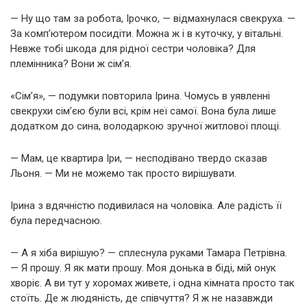
— Ну що там за робота, Ірочко, — відмахнулася свекруха. —
За комп’ютером посидіти. Можна ж і в куточку, у вітальні.
Невже тобі шкода для рідної сестри чоловіка? Для
племінника? Вони ж сім’я.
«Сім’я», — подумки повторила Ірина. Чомусь в уявленні
свекрухи сім’єю були всі, крім неї самої. Вона була лише
додатком до сина, володаркою зручної житлової площі.
— Мам, це квартира Іри, — несподівано твердо сказав
Льоня. — Ми не можемо так просто вирішувати.
Ірина з вдячністю подивилася на чоловіка. Але радість її
була передчасною.
— А я хіба вирішую? — сплеснула руками Тамара Петрівна.
— Я прошу. Я як мати прошу. Моя донька в біді, мій онук
хворіє. А ви тут у хоромах живете, і одна кімната просто так
стоїть. Де ж людяність, де співчуття? Я ж не назавжди