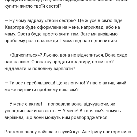
купити житло твоїй сестрі?
— Ну чому відразу «твоїй сестрі»? Це ж усе в сім’ю піде.
Квартира буде оформлена на мене, наприклад, або на
маму. Свєта буде просто жити там. Зате ми вирішимо
проблему раз і назавжди. І мама від нас відчепиться.
— «Відчепиться»? Льоню, вона не відчепиться. Вона сяде
нам на шию. Спочатку продати квартиру, потім що?
Віддавати їй половину зарплати?
— Ти все перебільшуєш! Це ж логічно! У нас є актив, який
може вирішити проблему всієї сім’ї!
— У мене є актив! — поправила вона, відчуваючи, як
усередині закипає лють. — У мене! А твоя сім’я чомусь
вирішила, що вони можуть ним розпоряджатися.
Розмова знову зайшла в глухий кут. Але Ірину насторожила