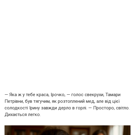
— Яка ж у тебе краса, Ірочко, — голос свекрухи, Тамари
Петрівни, був тягучим, як розтоплений мед, але від цієї
солодкості Ірину завжди дерло в горлі. — Просторо, світло.
Дихається легко.