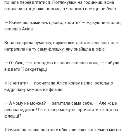
почала перевдягатися. Поглянувши на годинник, вона
відзначила, що вже восьма, а чоловіка все ще не було.
— Якими шляхами він, цікаво, ходить? — міркуючи вголос,
сказала Аліса.
Вона відкрила сумочку, вирішивши дістати телефон, але
натрапила на ту саму флешку, яку знайшла в офісі.
— От блін, — з досадою в голосі сказала вона, — забула
віддати її секретарці.
«Не читати» — прочитала Аліса криву напис, ретельно
видряпану кимось на флешці.
— А чому не можна? — запитала сама себе. — Але ж це
несправедливо! Як я тепер можу не прочитати те, що на
флешці?
Дівчина відклала знахідку вбік, але флешка, немов магніт,