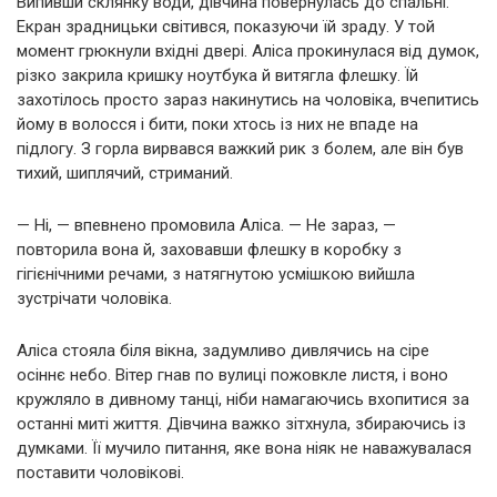
Випивши склянку води, дівчина повернулась до спальні.
Екран зрадницьки світився, показуючи їй зраду. У той
момент грюкнули вхідні двері. Аліса прокинулася від думок,
різко закрила кришку ноутбука й витягла флешку. Їй
захотілось просто зараз накинутись на чоловіка, вчепитись
йому в волосся і бити, поки хтось із них не впаде на
підлогу. З горла вирвався важкий рик з болем, але він був
тихий, шиплячий, стриманий.
— Ні, — впевнено промовила Аліса. — Не зараз, —
повторила вона й, заховавши флешку в коробку з
гігієнічними речами, з натягнутою усмішкою вийшла
зустрічати чоловіка.
Аліса стояла біля вікна, задумливо дивлячись на сіре
осіннє небо. Вітер гнав по вулиці пожовкле листя, і воно
кружляло в дивному танці, ніби намагаючись вхопитися за
останні миті життя. Дівчина важко зітхнула, збираючись із
думками. Її мучило питання, яке вона ніяк не наважувалася
поставити чоловікові.