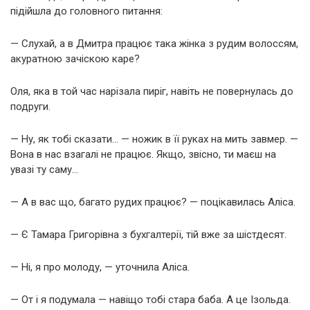
підійшла до головного питання:
— Слухай, а в Дмитра працює така жінка з рудим волоссям,
акуратною зачіскою каре?
Оля, яка в той час нарізала пиріг, навіть не повернулась до
подруги.
— Ну, як тобі сказати… — ножик в її руках на мить завмер. —
Вона в нас взагалі не працює. Якщо, звісно, ти маєш на
увазі ту саму…
— А в вас що, багато рудих працює? — поцікавилась Аліса.
— Є Тамара Григорівна з бухгалтерії, тій вже за шістдесят.
— Ні, я про молоду, — уточнила Аліса.
— От і я подумала — навіщо тобі стара баба. А це Ізольда.