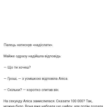
Палець натиснув «надіслати».
Майже одразу надійшла відповідь:
— Що ти хочеш?
— Гроші, — з усмішкою відповіла Аліса.
— Скільки? — коротко спитав він.
На секунду Аліса замислилася. Сказати 100 000? Так,
можна було. Вона вже набрала цю цифру, але потім додала