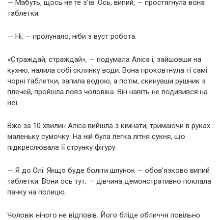
— Мабуть, щось не те з’їв. Ось, випий, — простягнула вона
таблетки.
— Ні, — пролунало, ніби з вуст робота.
«Страждай, страждай», — подумала Аліса і, зайшовши на
кухню, налила собі склянку води. Вона проковтнула ті самі
чорні таблетки, запила водою, а потім, скинувши рушник з
плечей, пройшла повз чоловіка. Він навіть не подивився на
неї.
Вже за 10 хвилин Аліса вийшла з кімнати, тримаючи в руках
маленьку сумочку. На ній була легка літня сукня, що
підкреслювала її струнку фігуру.
— Я до Олі. Якщо буде боліти шлунок — обов’язково випий
таблетки. Вони ось тут, — дівчина демонстративно поклала
пачку на полицю.
Чоловік нічого не відповів. Його бліде обличчя повільно