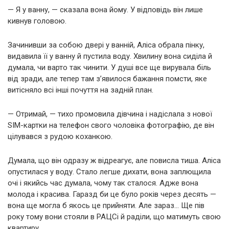
— Я у ванну, — сказала вона йому. У відповідь він лише
кивнув головою.
Зачинивши за собою двері у ванній, Аліса обрала пінку,
видавила її у ванну й пустила воду. Хвилину вона сиділа й
думала, чи варто так чинити. У душі все ще вирувала біль
від зради, але тепер там з’явилося бажання помсти, яке
витісняло всі інші почуття на задній план.
— Отримай, — тихо промовила дівчина і надіслала з нової
SIM-картки на телефон свого чоловіка фотографію, де він
цілувався з рудою коханкою.
Думала, що він одразу ж відреагує, але повисла тиша. Аліса
опустилася у воду. Стало легше дихати, вона заплющила
очі і якийсь час думала, чому так сталося. Адже вона
молода і красива. Гаразд би це було років через десять —
вона ще могла б якось це прийняти. Але зараз… Ще пів
року тому вони стояли в РАЦСі й раділи, що матимуть свою
квартиру.