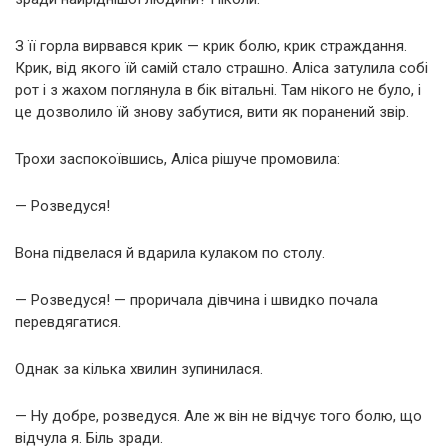
З її горла вирвався крик — крик болю, крик страждання.
Крик, від якого їй самій стало страшно. Аліса затулила собі
рот і з жахом поглянула в бік вітальні. Там нікого не було, і
це дозволило їй знову забутися, вити як поранений звір.
Трохи заспокоївшись, Аліса рішуче промовила:
— Розведуся!
Вона підвелася й вдарила кулаком по столу.
— Розведуся! — проричала дівчина і швидко почала
перевдягатися.
Однак за кілька хвилин зупинилася.
— Ну добре, розведуся. Але ж він не відчує того болю, що
відчула я. Біль зради.