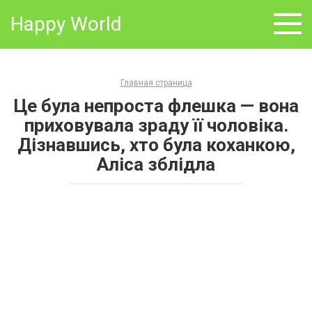
Skip
Happy World
to
content
Главная страница
Це була непроста флешка — вона
приховувала зраду її чоловіка.
Дізнавшись, хто була коханкою,
Аліса зблідла