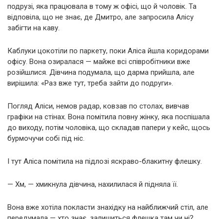
подрузі, яка працювала в тому ж офісі, що й чоловік. Та
відповіла, що не знає, де Дмитро, але запросила Алісу
забігти на каву.
Каблуки цокотіли по паркету, поки Аліса йшла коридорами
офісу. Вона озиралася — майже всі співробітники вже
розійшлися. Дівчина подумала, що дарма прийшла, але
вирішила: «Раз вже тут, треба зайти до подруги».
Погляд Аліси, немов радар, ковзав по столах, вивчав
графіки на стінах. Вона помітила повну жінку, яка поспішала
до виходу, потім чоловіка, що складав папери у кейс, щось
бурмочучи собі під ніс.
І тут Аліса помітила на підлозі яскраво-блакитну флешку.
— Хм, — хмикнула дівчина, нахилилася й підняла її.
Вона вже хотіла покласти знахідку на найближчий стіл, але
передумала — хто знає, залишиться флешка там чи ні?