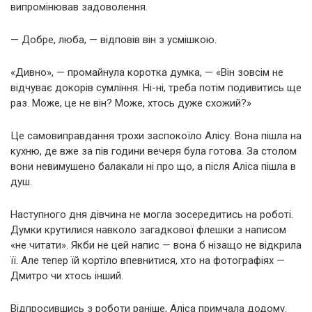
випромінював задоволення.
— Добре, люба, — відповів він з усмішкою.
«Дивно», — промайнула коротка думка, — «Він зовсім не
відчуває докорів сумління. Ні-ні, треба потім подивитись ще
раз. Може, це не він? Може, хтось дуже схожий?»
Це самовиправдання трохи заспокоїло Алісу. Вона пішла на
кухню, де вже за пів години вечеря була готова. За столом
вони невимушено балакали ні про що, а після Аліса пішла в
душ.
Наступного дня дівчина не могла зосередитись на роботі.
Думки крутилися навколо загадкової флешки з написом
«не читати». Якби не цей напис — вона б нізащо не відкрила
її. Але тепер їй кортіло впевнитися, хто на фотографіях —
Дмитро чи хтось інший.
Відпросившись з роботи раніше, Аліса примчала додому.