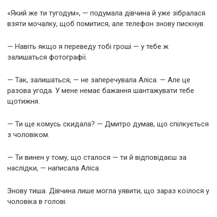
«Який же ти тугодум», — подумала дівчина й уже зібралася
взяти мочалку, щоб помитися, але телефон знову пискнув.
— Навіть якщо я переведу тобі гроші — у тебе ж
залишаться фотографії.
— Так, залишаться, — не заперечувала Аліса. — Але це
разова угода. У мене немає бажання шантажувати тебе
щотижня.
— Ти ще комусь скидала? — Дмитро думав, що спілкується
з чоловіком.
— Ти винен у тому, що сталося — ти й відповідаєш за
наслідки, — написала Аліса.
Знову тиша. Дівчина лише могла уявити, що зараз коїлося у
чоловіка в голові.