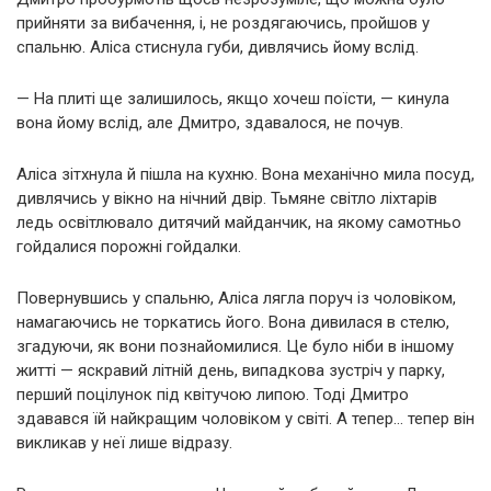
прийняти за вибачення, і, не роздягаючись, пройшов у
спальню. Аліса стиснула губи, дивлячись йому вслід.
— На плиті ще залишилось, якщо хочеш поїсти, — кинула
вона йому вслід, але Дмитро, здавалося, не почув.
Аліса зітхнула й пішла на кухню. Вона механічно мила посуд,
дивлячись у вікно на нічний двір. Тьмяне світло ліхтарів
ледь освітлювало дитячий майданчик, на якому самотньо
гойдалися порожні гойдалки.
Повернувшись у спальню, Аліса лягла поруч із чоловіком,
намагаючись не торкатись його. Вона дивилася в стелю,
згадуючи, як вони познайомилися. Це було ніби в іншому
житті — яскравий літній день, випадкова зустріч у парку,
перший поцілунок під квітучою липою. Тоді Дмитро
здавався їй найкращим чоловіком у світі. А тепер… тепер він
викликав у неї лише відразу.