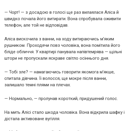
— Чорт! — з досадою в голосі ще раз вилаялася Аліса й
швидко почала його витирати. Вона спробувала оживити
телефон, але той не відповідав.
Аліса вискочила з ванни, на ходу витираючись м’яким
рушником. Проходячи повз чоловіка, вона помітила його
бліде обличчя. У квартирі панувала напівтемрява — щільні
штори не пропускали яскраве світло осіннього дня.
— Тобі зле? — намагаючись говорити якомога м’якше,
спитала дівчина. Її волосся, ще мокре після ванни,
залишало темні плями на плечах.
— Нормально, — пролунав короткий, придушений голос.
На мить Алісі стало шкода чоловіка. Вона відкрила шафку і
дістала активоване вугілля.