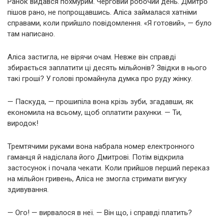
Ранок видався похмурим. Черговий робочий день. Дмитро
пішов рано, не попрощавшись. Аліса займалася хатніми
справами, коли прийшло повідомлення. «Я готовий», — було
там написано.
Аліса застигла, не вірячи очам. Невже він справді
збирається заплатити ці десять мільйонів? Звідки в нього
такі гроші? У голові промайнула думка про руду жінку.
— Паскуда, — прошипіла вона крізь зуби, згадавши, як
економила на всьому, щоб оплатити рахунки. — Ти,
виродок!
Тремтячими руками вона набрала номер електронного
гаманця й надіслала його Дмитрові. Потім відкрила
застосунок і почала чекати. Коли прийшов перший переказ
на мільйон гривень, Аліса не змогла стримати вигуку
здивування.
— Ого! — вирвалося в неї. — Він що, і справді платить?