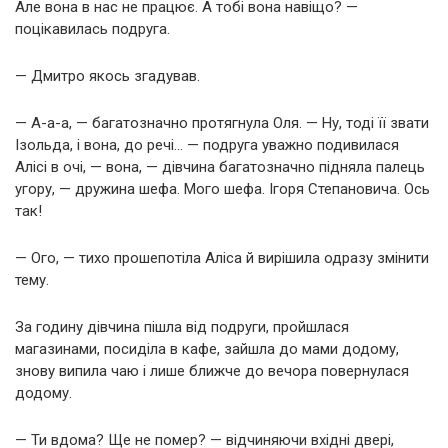
Але вона в нас не працює. А тобі вона навіщо? —
поцікавилась подруга.
— Дмитро якось згадував.
— А-а-а, — багатозначно протягнула Оля. — Ну, тоді її звати
Ізольда, і вона, до речі… — подруга уважно подивилася
Алісі в очі, — вона, — дівчина багатозначно підняла палець
угору, — дружина шефа. Мого шефа. Ігоря Степановича. Ось
так!
— Ого, — тихо прошепотіла Аліса й вирішила одразу змінити
тему.
За годину дівчина пішла від подруги, пройшлася
магазинами, посиділа в кафе, зайшла до мами додому,
знову випила чаю і лише ближче до вечора повернулася
додому.
— Ти вдома? Ще не помер? — відчиняючи вхідні двері,