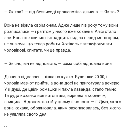
— Як так? — від безвиході прошепотіла дівчина. — Як так?
Вона не вірила своїм очам. Адже лише пів року тому вони
розписались — і раптом у нього вже коханка. Алісі стало
зле. Вона ще хвилин п’ятнадцять сиділа перед монітором,
не знаючи, що тепер робити. Хотілось зателефонувати
чоловікові, спитати, чи це правда.
— Звісно, він не відповість, — сама собі відповіла вона.
Дівчина підвелась і пішла на кухню. Було вже 20:00, і
чоловік мав-от прийти, а вона досі не приготувала вечерю.
У її душі, де цвіли ромашки й пахла лаванда, стало темно.
Та руда коханка все витоптала, вирвала з корінням,
знищила. А допомагав їй у цьому її чоловік — її Діма, якого
вона кохала, обожнювала, яким захоплювалась, без якого
не уявляла свого дня.