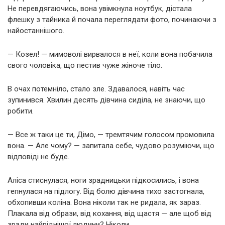
Не перевдягаючись, вона увімкнула ноутбук, дістала
флешку з тайника й почала переглядати фото, починаючи з
найостаннішого.
— Козел! — мимоволі вирвалося в неї, коли вона побачила
свого чоловіка, що пестив чуже жіноче тіло.
В очах потемніло, стало зле. Здавалося, навіть час
зупинився. Хвилин десять дівчина сиділа, не знаючи, що
робити.
— Все ж таки це ти, Дімо, — тремтячим голосом промовила
вона. — Але чому? — запитала себе, чудово розуміючи, що
відповіді не буде.
Аліса стиснулася, ноги зрадницьки підкосились, і вона
гепнулася на підлогу. Від болю дівчина тихо застогнала,
обхопивши коліна. Вона ніколи так не ридала, як зараз.
Плакала від образи, від кохання, від щастя — але щоб від
зради найріднішої людини? Ніколи.