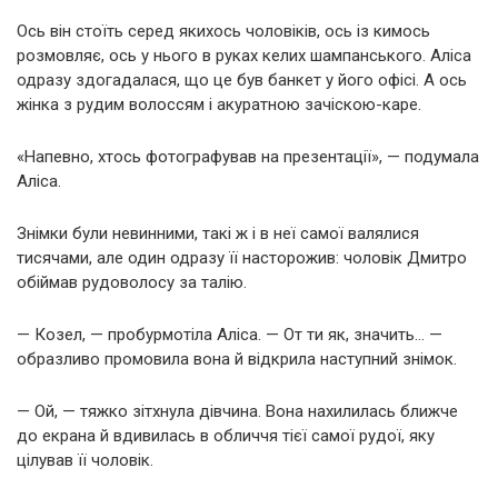
Ось він стоїть серед якихось чоловіків, ось із кимось
розмовляє, ось у нього в руках келих шампанського. Аліса
одразу здогадалася, що це був банкет у його офісі. А ось
жінка з рудим волоссям і акуратною зачіскою-каре.
«Напевно, хтось фотографував на презентації», — подумала
Аліса.
Знімки були невинними, такі ж і в неї самої валялися
тисячами, але один одразу її насторожив: чоловік Дмитро
обіймав рудоволосу за талію.
— Козел, — пробурмотіла Аліса. — От ти як, значить… —
образливо промовила вона й відкрила наступний знімок.
— Ой, — тяжко зітхнула дівчина. Вона нахилилась ближче
до екрана й вдивилась в обличчя тієї самої рудої, яку
цілував її чоловік.