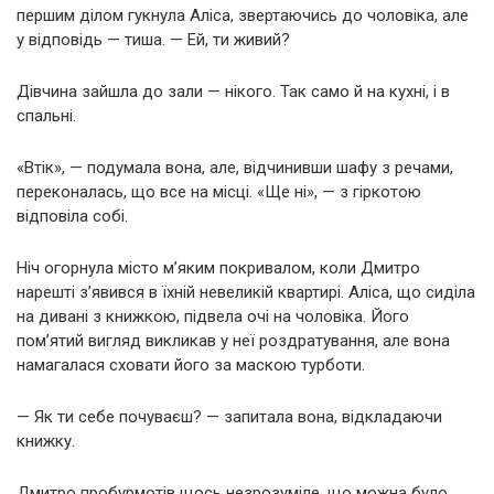
першим ділом гукнула Аліса, звертаючись до чоловіка, але
у відповідь — тиша. — Ей, ти живий?
Дівчина зайшла до зали — нікого. Так само й на кухні, і в
спальні.
«Втік», — подумала вона, але, відчинивши шафу з речами,
переконалась, що все на місці. «Ще ні», — з гіркотою
відповіла собі.
Ніч огорнула місто м’яким покривалом, коли Дмитро
нарешті з’явився в їхній невеликій квартирі. Аліса, що сиділа
на дивані з книжкою, підвела очі на чоловіка. Його
пом’ятий вигляд викликав у неї роздратування, але вона
намагалася сховати його за маскою турботи.
— Як ти себе почуваєш? — запитала вона, відкладаючи
книжку.
Дмитро пробурмотів щось незрозуміле, що можна було