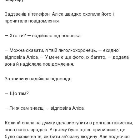
Задзвенів її телефон. Аліса швидко схопила його і
прочитала повідомлення.
— Хто ти? — надійшло від чоловіка.
— Можна сказати, я твій янгол-охоронець, — єхидно
відповіла Аліса. — У мене є ще фото, їх багато, — додала
вона й надіслала повідомлення.
За хвилину надійшла відповідь:
— Що там?
— Ти ж сам знаєш, — відповіла Аліса.
Коли їй спала на думку ідея виступити в ролі шантажистки,
вона навіть зраділа. У цьому було щось принизливе, це
було схоже на те, як бити зв’язану людину. Але водночас