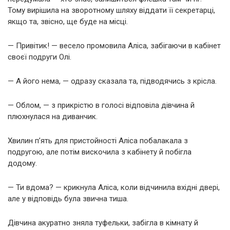
Тому вирішила на зворотному шляху віддати її секретарці,
якщо та, звісно, ще буде на місці.
— Привітик! — весело промовила Аліса, забігаючи в кабінет
своєї подруги Олі.
— А його нема, — одразу сказала та, підводячись з крісла.
— Облом, — з прикрістю в голосі відповіла дівчина й
плюхнулася на диванчик.
Хвилин п’ять для пристойності Аліса побалакала з
подругою, але потім вискочила з кабінету й побігла
додому.
— Ти вдома? — крикнула Аліса, коли відчинила вхідні двері,
але у відповідь була звична тиша.
Дівчина акуратно зняла туфельки, забігла в кімнату й