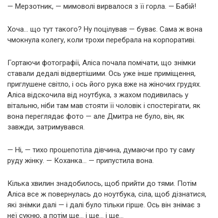
— Мерзотник, — мимоволі вирвалося з її горла. — Бабій!
Хоча… що тут такого? Ну поцілував — буває. Сама ж вона
чмокнула колегу, коли трохи перебрала на корпоративі.
Гортаючи фотографії, Аліса почала помічати, що знімки
ставали дедалі відвертішими. Ось уже інше приміщення,
приглушене світло, і ось його рука вже на жіночих грудях.
Аліса відскочила від ноутбука, з жахом подивилась у
вітальню, ніби там мав стояти її чоловік і спостерігати, як
вона переглядає фото — але Дмитра не було, він, як
завжди, затримувався.
— Ні, — тихо прошепотіла дівчина, думаючи про ту саму
руду жінку. — Коханка… — припустила вона.
Кілька хвилин знадобилось, щоб прийти до тями. Потім
Аліса все ж повернулась до ноутбука, сіла, щоб дізнатися,
які знімки далі — і далі було тільки гірше. Ось він знімає з
неї сукню, а потім ще… і ще… і ще…