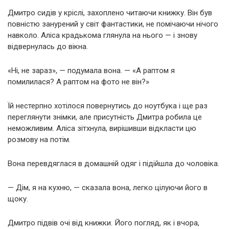
Дмитро сидів у кріслі, захоплено читаючи книжку. Він був
повністю занурений у світ фантастики, не помічаючи нічого
навколо. Аліса крадькома глянула на нього — і знову
відвернулась до вікна.
«Ні, не зараз», — подумала вона. — «А раптом я
помилилася? А раптом на фото не він?»
Їй нестерпно хотілося повернутись до ноутбука і ще раз
переглянути знімки, але присутність Дмитра робила це
неможливим. Аліса зітхнула, вирішивши відкласти цю
розмову на потім.
Вона перевдяглася в домашній одяг і підійшла до чоловіка.
— Дім, я на кухню, — сказала вона, легко цілуючи його в
щоку.
Дмитро підвів очі від книжки. Його погляд, як і вчора,