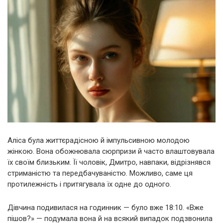
Аліса була життєрадісною й імпульсивною молодою
жінкою. Вона обожнювала сюрпризи й часто влаштовувала
їх своїм близьким. Її чоловік, Дмитро, навпаки, відрізнявся
стриманістю та передбачуваністю. Можливо, саме ця
протилежність і притягувала їх одне до одного.
Дівчина подивилася на годинник — було вже 18:10. «Вже
пішов?» — подумала вона й на всякий випадок подзвонила