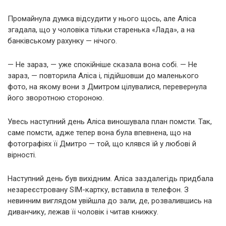
Промайнула думка відсудити у нього щось, але Аліса
згадала, що у чоловіка тільки старенька «Лада», а на
банківському рахунку — нічого.
— Не зараз, — уже спокійніше сказала вона собі. — Не
зараз, — повторила Аліса і, підійшовши до маленького
фото, на якому вони з Дмитром цілувалися, перевернула
його зворотною стороною.
Увесь наступний день Аліса виношувала план помсти. Так,
саме помсти, адже тепер вона була впевнена, що на
фотографіях її Дмитро — той, що клявся їй у любові й
вірності.
Наступний день був вихідним. Аліса заздалегідь придбала
незареєстровану SIM-картку, вставила в телефон. З
невинним виглядом увійшла до зали, де, розвалившись на
диванчику, лежав її чоловік і читав книжку.