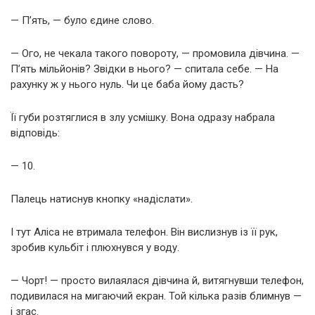
— П’ять, — було єдине слово.
— Ого, не чекала такого повороту, — промовила дівчина. —
П’ять мільйонів? Звідки в нього? — спитала себе. — На
рахунку ж у нього нуль. Чи це баба йому дасть?
Її губи розтяглися в злу усмішку. Вона одразу набрала
відповідь:
— 10.
Палець натиснув кнопку «надіслати».
І тут Аліса не втримала телефон. Він вислизнув із її рук,
зробив кульбіт і плюхнувся у воду.
— Чорт! — просто вилаялася дівчина й, витягнувши телефон,
подивилася на мигаючий екран. Той кілька разів блимнув —
і згас.