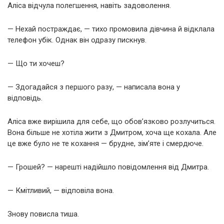
Аліса відчула полегшення, навіть задоволення.
— Нехай постраждає, — тихо промовила дівчина й відклала
телефон убік. Однак він одразу пискнув.
— Що ти хочеш?
— Здогадайся з першого разу, — написала вона у
відповідь.
Аліса вже вирішила для себе, що обов’язково розлучиться.
Вона більше не хотіла жити з Дмитром, хоча ще кохала. Але
це вже було не те кохання — брудне, зім’яте і смердюче.
— Грошей? — нарешті надійшло повідомлення від Дмитра.
— Кмітливий, — відповіла вона.
Знову повисла тиша.