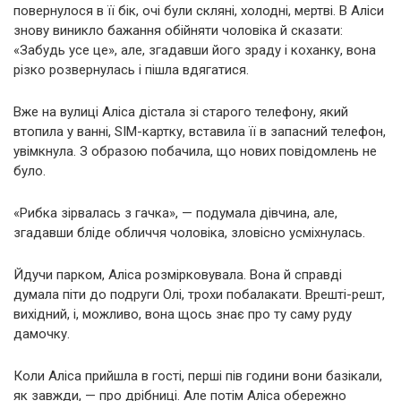
повернулося в її бік, очі були скляні, холодні, мертві. В Аліси
знову виникло бажання обійняти чоловіка й сказати:
«Забудь усе це», але, згадавши його зраду і коханку, вона
різко розвернулась і пішла вдягатися.
Вже на вулиці Аліса дістала зі старого телефону, який
втопила у ванні, SIM-картку, вставила її в запасний телефон,
увімкнула. З образою побачила, що нових повідомлень не
було.
«Рибка зірвалась з гачка», — подумала дівчина, але,
згадавши бліде обличчя чоловіка, зловісно усміхнулась.
Йдучи парком, Аліса розмірковувала. Вона й справді
думала піти до подруги Олі, трохи побалакати. Врешті-решт,
вихідний, і, можливо, вона щось знає про ту саму руду
дамочку.
Коли Аліса прийшла в гості, перші пів години вони базікали,
як завжди, — про дрібниці. Але потім Аліса обережно