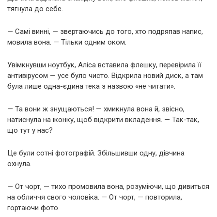
тягнула до себе.
— Самі винні, — звертаючись до того, хто подряпав напис,
мовила вона. — Тільки одним оком.
Увімкнувши ноутбук, Аліса вставила флешку, перевірила її
антивірусом — усе було чисто. Відкрила новий диск, а там
була лише одна-єдина тека з назвою «не читати».
— Та вони ж знущаються! — хмикнула вона й, звісно,
натиснула на іконку, щоб відкрити вкладення. — Так-так,
що тут у нас?
Це були сотні фотографій. Збільшивши одну, дівчина
охнула.
— От чорт, — тихо промовила вона, розуміючи, що дивиться
на обличчя свого чоловіка. — От чорт, — повторила,
гортаючи фото.