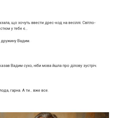
зала, що хочуть ввести дрес-код на весіллі. Світло-
остюм у тебе є…
а дружину Вадим.
казав Вадим сухо, ніби мова йшла про ділову зустріч.
лода, гарна. А ти… вже все.