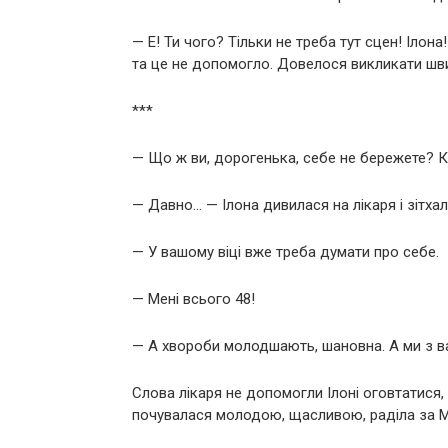
— Е! Ти чого? Тільки не треба тут сцен! Ілон
та це не допомогло. Довелося викликати шв
***
— Що ж ви, дорогенька, себе не бережете? 
— Давно… — Ілона дивилася на лікаря і зітхал
— У вашому віці вже треба думати про себе.
— Мені всього 48!
— А хвороби молодшають, шановна. А ми з вам
Слова лікаря не допомогли Ілоні оговтатися,
почувалася молодою, щасливою, раділа за Ма