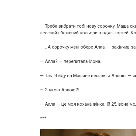
— Треба вибрати тобі нову сорочку. Маша ска
зелений і бежевий кольори в одязі гостей. К
— …А сорочку мені обере Алла, — закінчив з
— Алла? — перепитала Ілона.
— Так. Я йду на Машине весілля з Аллою, — с
— З якою Аллою?!
— Алла — це моя кохана жінка. Їй 25, вона мо
***