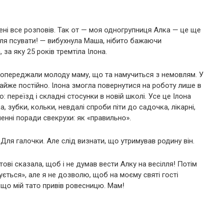
ені все розповів. Так от — моя одногрупниця Алка — це ще
ілля псувати! — вибухнула Маша, нібито бажаючи
за яку 25 років тремтіла Ілона.
попереджали молоду маму, що та намучиться з немовлям. У
 майже постійно. Ілона змогла повернутися на роботу лише в
: переїзд і складні стосунки в новій школі. Усе це Ілона
а, зубки, кольки, невдалі спроби піти до садочка, лікарні,
енні поради свекрухи: як «правильно».
 Для галочки. Але слід визнати, що утримував родину він.
атові сказала, щоб і не думав вести Алку на весілля! Потім
жується», але я не дозволю, щоб на моєму святі гості
е, що мій тато привів ровесницю. Мам!