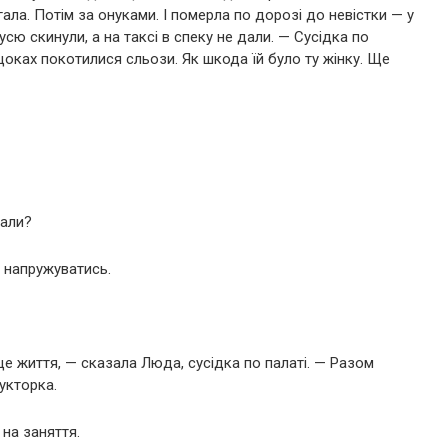
гала. Потім за онуками. І померла по дорозі до невістки — у
сю скинули, а на таксі в спеку не дали. — Сусідка по
 щоках покотилися сльози. Як шкода їй було ту жінку. Ще
тали?
о напружуватись.
це життя, — сказала Люда, сусідка по палаті. — Разом
укторка.
на заняття.