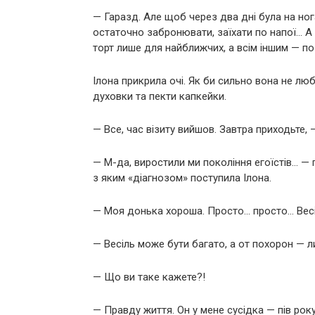
— Гаразд. Але щоб через два дні була на ног
остаточно забронювати, заїхати по напої… 
торт лише для найближчих, а всім іншим — п
Ілона прикрила очі. Як би сильно вона не лю
духовки та пекти капкейки.
— Все, час візиту вийшов. Завтра приходьте, 
— М-да, виростили ми покоління егоїстів… — 
з яким «діагнозом» поступила Ілона.
— Моя донька хороша. Просто… просто… Весі
— Весіль може бути багато, а от похорон — л
— Що ви таке кажете?!
— Правду життя. Он у мене сусідка — пів рок