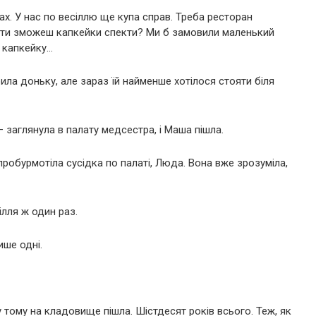
ах. У нас по весіллю ще купа справ. Треба ресторан
А ти зможеш капкейки спекти? Ми б замовили маленький
о капкейку…
била доньку, але зараз їй найменше хотілося стояти біля
— заглянула в палату медсестра, і Маша пішла.
пробурмотіла сусідка по палаті, Люда. Вона вже зрозуміла,
лля ж один раз.
ише одні.
у тому на кладовище пішла. Шістдесят років всього. Теж, як