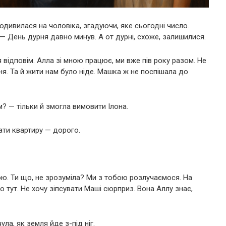
одивилася на чоловіка, згадуючи, яке сьогодні число.
— День дурня давно минув. А от дурні, схоже, залишилися.
 відповім. Алла зі мною працює, ми вже пів року разом. Не
ня. Та й жити нам було ніде. Машка ж не поспішала до
ом? — тільки й змогла вимовити Ілона.
ати квартиру — дорого.
ю. Ти що, не зрозуміла? Ми з тобою розлучаємося. На
о тут. Не хочу зіпсувати Маші сюрприз. Вона Аллу знає,
ла, як земля йде з-під ніг.