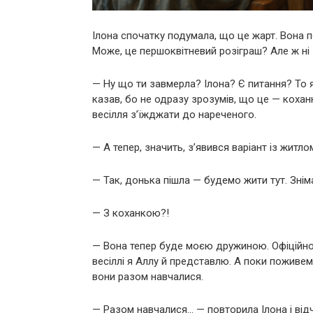
Ілона спочатку подумала, що це жарт. Вона п
Може, це першоквітневий розіграш? Але ж ні 
— Ну що ти завмерла? Ілона? Є питання? То я
казав, бо не одразу зрозумів, що це — кохан
весілля з’їжджати до нареченого.
— А тепер, значить, з’явився варіант із житл
— Так, донька пішла — будемо жити тут. Знім
— З коханкою?!
— Вона тепер буде моєю дружиною. Офіційно
весіллі я Аллу й представлю. А поки поживем
вони разом навчалися.
— Разом навчалися… — повторила Ілона і відчу