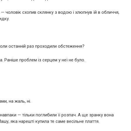
а! — чоловік схопив склянку з водою і хлюпнув їй в обличчя,
идку.
Коли останній раз проходили обстеження?
а. Раніше проблем із серцем у неї не було.
и, на жаль, ні.
 навпаки — тільки поглибили її розпач. А ще зранку вона
шу, яка нарешті купила те саме весільне плаття.