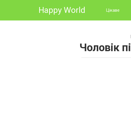
Skip
Happy World
to
Цікаве
content
Чоловік п