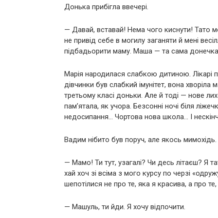
Донька прибігла ввечері.
— Давай, вставай! Нема чого киснути! Тато м
не привід себе в могилу заганяти й мені вес
підбадьорити маму. Маша — та сама донечка, 
Марія народилася слабкою дитиною. Лікарі 
дівчинки був слабкий імунітет, вона хворіла
третьому класі доньки. Але й тоді — нове лихо
пам’ятала, як учора. Безсонні ночі біля ліжечк
недосипання… Чортова нова школа… І нескінч
Вадим нібито був поруч, але якось мимохідь.
— Мамо! Ти тут, узагалі? Чи десь літаєш? Я т
хай хоч зі всіма з мого курсу по черзі «одру
шепотілися не про те, яка я красива, а про т
— Машуль, ти йди. Я хочу відпочити.