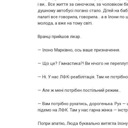
і ви… Все життя за синочком, за чоловіком бі
душному автобусі погано стало. Дітей на бабу
палаті все говорила, говорила… а в Ілони по
молода, а вже на тому світі.
Вранці прийшов лікар.
— Ілоно Марківно, ось ваше призначення.
— Що це? Гімнастика?! Ви нічого не переплу
— Ні. У нас ЛФК-реабілітація. Там не потрібн
— Але ж мені потрібен постільний режим…
— Вам потрібно рухатись, дорогенька. Рух — 
підемо на ЛФК. Там у нас гарна жінка — інстр
Попри апатію, Люда буквально витягла Ілону 