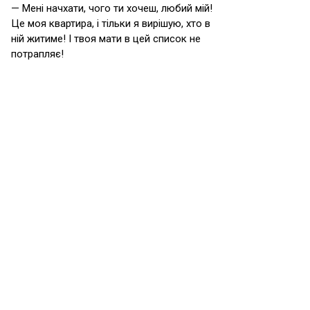
— Мені начхати, чого ти хочеш, любий мій!
Це моя квартира, і тільки я вирішую, хто в
ній житиме! І твоя мати в цей список не
потрапляє!