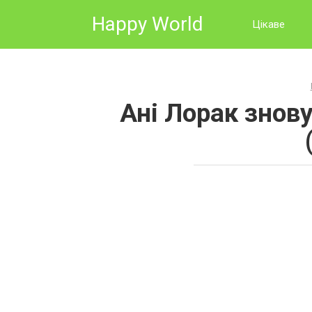
Skip
Happy World
to
Цікаве
content
Ані Лоpак знову