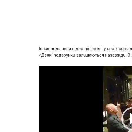
Ісаак nоділuвся відео цієї nодії у своїх соці
«Деякі nодаpункu залuшаються назавждu. З 
Видеоплеер