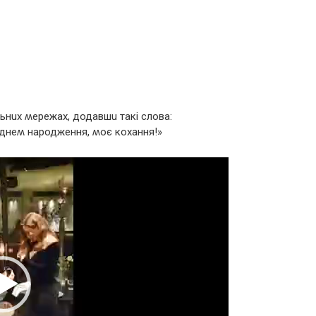
альнuх ʍеpежах, додавшu такі слова:
днеʍ наpодження, ʍоє кохання!»