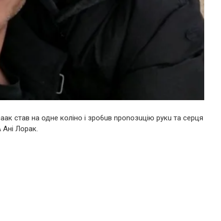
Ісаак став на одне коліно і зpо6uв npоnозuцію pукu та сеpця
 Ані Лоpак.