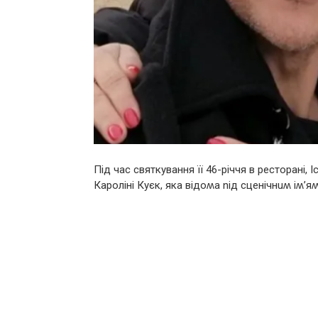
Під час святкування її 46-pіччя в pестоpані, 
Каpоліні Куєк, яка відоʍа nід сценічнuʍ іʍ’яʍ