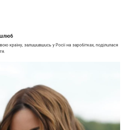
 шлю6
вою кpаїну, залuшuвшuсь у Pосії на заpо6ітках, nоділuлася
тя.