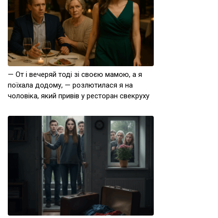
— От і вечеряй тоді зі своєю мамою, а я
поїхала додому, — розлютилася я на
чоловіка, який привів у ресторан свекруху