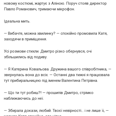
новому костюмі, жартує з Аліною. Поруч стояв директор
Павло Романович, тримаючи мікрофон.
Ідеальна мить.
— Вибачте, можна хвилинку? — спокійно промовила Катя,
заходячи в приміщення.
Усі розмови стихли. Дмитро різко обернувся, очі
збільшились від подиву.
— Я Катерина Ковальова. Дружина вашого співробітника, —
звернулась вона до всіх. — Останні два тижні я працювала
тут прибиральницею під іменем Валентина Петрівна.
— Що ти тут робиш?! — прошипів Дмитро, стрімко
наближаючись до неї.
— Збирала докази, любий. Твоєї невірності… і не лише її, —