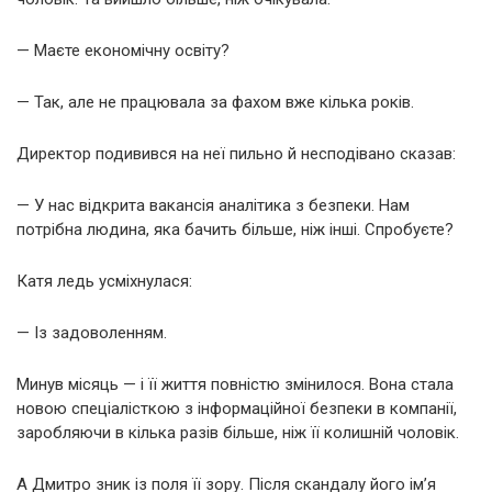
— Маєте економічну освіту?
— Так, але не працювала за фахом вже кілька років.
Директор подивився на неї пильно й несподівано сказав:
— У нас відкрита вакансія аналітика з безпеки. Нам
потрібна людина, яка бачить більше, ніж інші. Спробуєте?
Катя ледь усміхнулася:
— Із задоволенням.
Минув місяць — і її життя повністю змінилося. Вона стала
новою спеціалісткою з інформаційної безпеки в компанії,
заробляючи в кілька разів більше, ніж її колишній чоловік.
А Дмитро зник із поля її зору. Після скандалу його ім’я