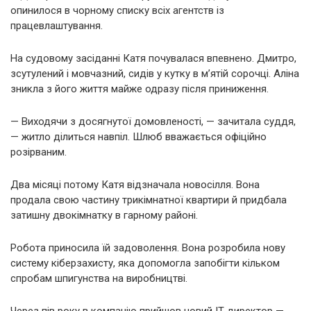
опинилося в чорному списку всіх агентств із
працевлаштування.
На судовому засіданні Катя почувалася впевнено. Дмитро,
зсутулений і мовчазний, сидів у кутку в м’ятій сорочці. Аліна
зникла з його життя майже одразу після приниження.
— Виходячи з досягнутої домовленості, — зачитала суддя,
— житло ділиться навпіл. Шлюб вважається офіційно
розірваним.
Два місяці потому Катя відзначала новосілля. Вона
продала свою частину трикімнатної квартири й придбала
затишну двокімнатку в гарному районі.
Робота приносила їй задоволення. Вона розробила нову
систему кіберзахисту, яка допомогла запобігти кільком
спробам шпигунства на виробництві.
Через пів року в компанію прийшов новий IT-директор —