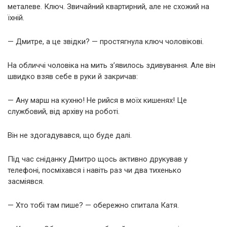
металеве. Ключ. Звичайний квартирний, але не схожий на
їхній.
— Дмитре, а це звідки? — простягнула ключ чоловікові.
На обличчі чоловіка на мить з’явилось здивування. Але він
швидко взяв себе в руки й закричав:
— Ану марш на кухню! Не рийся в моїх кишенях! Це
службовий, від архіву на роботі.
Він не здогадувався, що буде далі.
Під час сніданку Дмитро щось активно друкував у
телефоні, посміхався і навіть раз чи два тихенько
засміявся.
— Хто тобі там пише? — обережно спитала Катя.