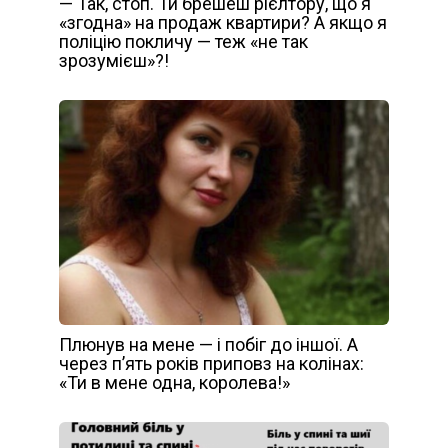
— Так, стоп. Ти брешеш рієлтору, що я
«згодна» на продаж квартири? А якщо я
поліцію покличу — теж «не так
зрозумієш»?!
Плюнув на мене — і побіг до іншої. А
через п’ять років приповз на колінах:
«Ти в мене одна, королева!»