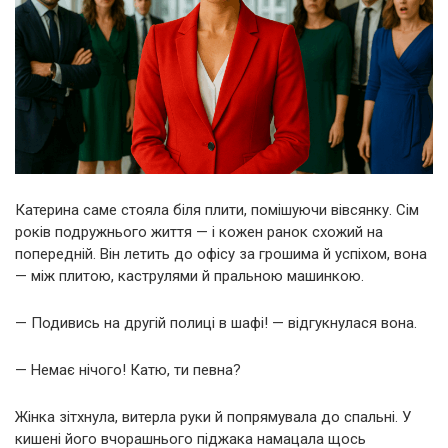
Катерина саме стояла біля плити, помішуючи вівсянку. Сім
років подружнього життя — і кожен ранок схожий на
попередній. Він летить до офісу за грошима й успіхом, вона
— між плитою, каструлями й пральною машинкою.
— Подивись на другій полиці в шафі! — відгукнулася вона.
— Немає нічого! Катю, ти певна?
Жінка зітхнула, витерла руки й попрямувала до спальні. У
кишені його вчорашнього піджака намацала щось