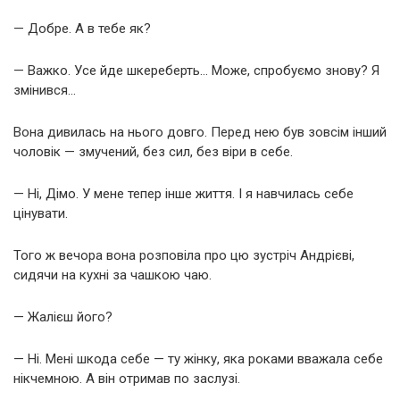
— Добре. А в тебе як?
— Важко. Усе йде шкереберть… Може, спробуємо знову? Я
змінився…
Вона дивилась на нього довго. Перед нею був зовсім інший
чоловік — змучений, без сил, без віри в себе.
— Ні, Дімо. У мене тепер інше життя. І я навчилась себе
цінувати.
Того ж вечора вона розповіла про цю зустріч Андрієві,
сидячи на кухні за чашкою чаю.
— Жалієш його?
— Ні. Мені шкода себе — ту жінку, яка роками вважала себе
нікчемною. А він отримав по заслузі.