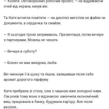
— Колеги. Обговорюємо робочий проєкт, — не відриваючи
очей від екрана, кинув він.
Та Катя встигла помітити — на дисплеї миготіли не файли чи
документи, а сердечка та смайли.
— Я сьогодні трохи затримаюсь. Презентація, потім вечеря
з партнерами. Можеш не чекати.
— Вечеря в суботу?
— Бізнес не має вихідних, люба.
Він чмокнув її в щоку та пішов, залишивши після себе
аромат дорогого парфуму.
Катя прибрала зі столу, сіла з чашкою вже холодної кави.
Сім років тому вона з відзнакою закінчила економічний
виш, працювала в банку, будувала кар’єру. Але після
весілля…