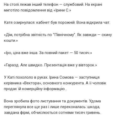
На столі лежав інший телефон — службовий. На екрані
миготіло повідомлення від «Ірини С.»
Катя озирнулася: кабінет був порожній. Вона відкрила чат.
«Дім, потрібна звітність по “Північному”. Як завжди — скину
кошти.»
«Іро, ціна вже інша. За повний пакет — 50 тисяч.»
«Гаразд. Але швидко. Презентація вже у вівторок.»
У Каті похололо в руках. Ірина Сомова — заступниця
керівника «Вектора», основного конкурента. А її чоловік
продає їй комерційну інформацію…
Вона зробила фото листування та документів. Удома
переглянула все ще раз і лише переконалась: шкода,
завдана фірмі, обчислюється сотнями тисяч гривень.