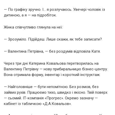
— По графіку зручно. І… я розлучаюсь. Увечері чоловік із
дитиною, а я — на підробіток.
Жінка співчутливо глянула на неї:
— Зрозуміло. Підійдеш. Лише скажи, як тебе записати?
— Валентина Петрівна, — без роздумів відповіла Катя.
Через три дні Катерина Ковальова перетворилась на
Валентину Петрівну — нову прибиральницю бізнес-центру.
Вона отримала форму, інвентар і короткий інструктаж:
— Найголовніше — бути непомітною. Без розмов, без
зайвих рухів. Працюємо тихо, швидко і якісно. Твій поверх
— сьомий. ІТ-компанія «Прогрес». Окремо зазначу —
кабінет із табличкою «Д.А.Ковальов».