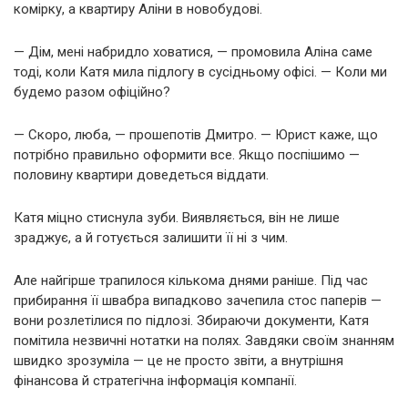
комірку, а квартиру Аліни в новобудові.
— Дім, мені набридло ховатися, — промовила Аліна саме
тоді, коли Катя мила підлогу в сусідньому офісі. — Коли ми
будемо разом офіційно?
— Скоро, люба, — прошепотів Дмитро. — Юрист каже, що
потрібно правильно оформити все. Якщо поспішимо —
половину квартири доведеться віддати.
Катя міцно стиснула зуби. Виявляється, він не лише
зраджує, а й готується залишити її ні з чим.
Але найгірше трапилося кількома днями раніше. Під час
прибирання її швабра випадково зачепила стос паперів —
вони розлетілися по підлозі. Збираючи документи, Катя
помітила незвичні нотатки на полях. Завдяки своїм знанням
швидко зрозуміла — це не просто звіти, а внутрішня
фінансова й стратегічна інформація компанії.