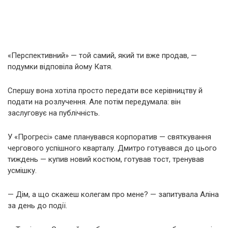
«Перспективний» — той самий, який ти вже продав, —
подумки відповіла йому Катя.
Спершу вона хотіла просто передати все керівництву й
подати на розлучення. Але потім передумала: він
заслуговує на публічність.
У «Прогресі» саме планувався корпоратив — святкування
чергового успішного кварталу. Дмитро готувався до цього
тиждень — купив новий костюм, готував тост, тренував
усмішку.
— Дім, а що скажеш колегам про мене? — запитувала Аліна
за день до події.