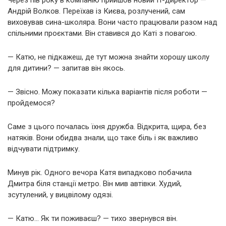
Андрій Волков. Переїхав із Києва, розлучений, сам
виховував сина-школяра. Вони часто працювали разом над
спільними проєктами. Він ставився до Каті з повагою.
— Катю, не підкажеш, де тут можна знайти хорошу школу
для дитини? — запитав він якось.
— Звісно. Можу показати кілька варіантів після роботи —
пройдемося?
Саме з цього почалась їхня дружба. Відкрита, щира, без
натяків. Вони обидва знали, що таке біль і як важливо
відчувати підтримку.
Минув рік. Одного вечора Катя випадково побачила
Дмитра біля станції метро. Він мив автівки. Худий,
зсутулений, у вицвілому одязі.
— Катю… Як ти поживаєш? — тихо звернувся він.