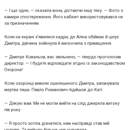
— І ще одне, — сказала вона, дістаючи іншу теку. — Фото з
камери спостереження. Його кабінет використовувався не
за призначенням.
Коли на екрані з’явилися кадри, де Аліна обіймає й цілує
Дмитра, дівчина зойкнула й вискочила з приміщення.
— Дмитре Ковальов, вас звільнено, — твердо проголосив
директор. — І будете відповідати згідно із законодавством.
Охорона!
Коли охоронці вивели ошелешеного Дмитра, запанувала
мертва тиша. Павло Романович підійшов до Каті:
— Дякую вам. Ми не могли вийти на слід джерела витоку
пів року.
— Я просто хотіла дізнатися, ким насправді став мій
чоловік. Та вийшло більше, ніж очікувала.