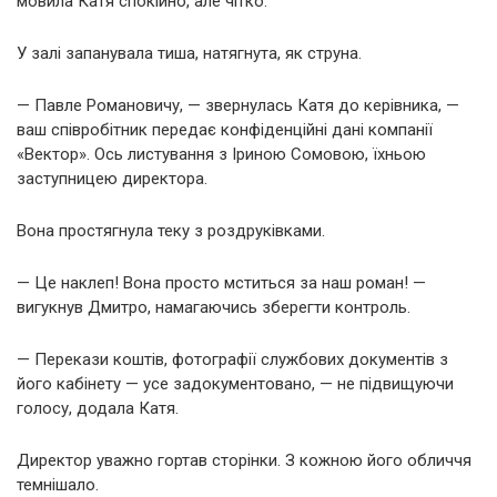
мовила Катя спокійно, але чітко.
У залі запанувала тиша, натягнута, як струна.
— Павле Романовичу, — звернулась Катя до керівника, —
ваш співробітник передає конфіденційні дані компанії
«Вектор». Ось листування з Іриною Сомовою, їхньою
заступницею директора.
Вона простягнула теку з роздруківками.
— Це наклеп! Вона просто мститься за наш роман! —
вигукнув Дмитро, намагаючись зберегти контроль.
— Перекази коштів, фотографії службових документів з
його кабінету — усе задокументовано, — не підвищуючи
голосу, додала Катя.
Директор уважно гортав сторінки. З кожною його обличчя
темнішало.