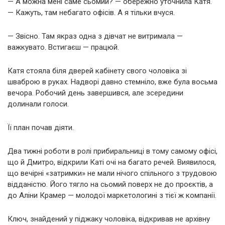
— А можна мені саме сьомий? — обережно уточнила Катя.
— Кажуть, там небагато офісів. А я тільки вчуся.
— Звісно. Там якраз одна з дівчат не витримала —
важкувато. Встигаєш — працюй.
Катя стояла біля дверей кабінету свого чоловіка зі
шваброю в руках. Надворі давно стемніло, вже була восьма
вечора. Робочий день завершився, але зсередини
долинали голоси.
Її план почав діяти.
Два тижні роботи в ролі прибиральниці в тому самому офісі,
що й Дмитро, відкрили Каті очі на багато речей. Виявилося,
що вечірні «затримки» не мали нічого спільного з трудовою
відданістю. Його тягло на сьомий поверх не до проєктів, а
до Аліни Крамер — молодої маркетологині з тієї ж компанії.
Ключ, знайдений у піджаку чоловіка, відкривав не архівну