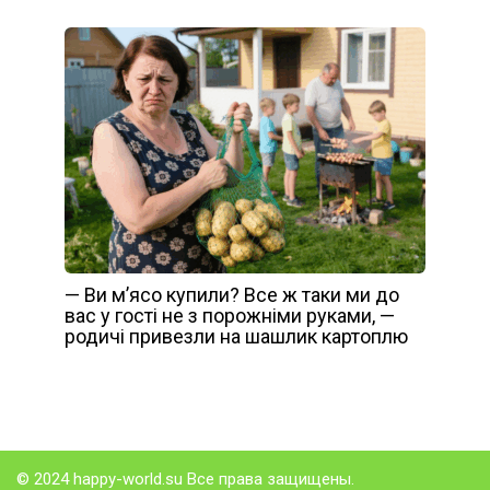
— Ви м’ясо купили? Все ж таки ми до
вас у гості не з порожніми руками, —
родичі привезли на шашлик картоплю
© 2024 happy-world.su Все права защищены.