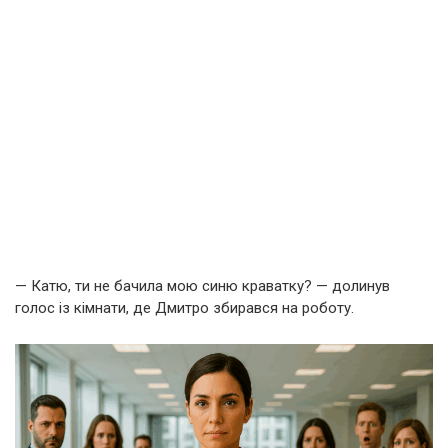
— Катю, ти не бачила мою синю краватку? — долинув
голос із кімнати, де Дмитро збирався на роботу.