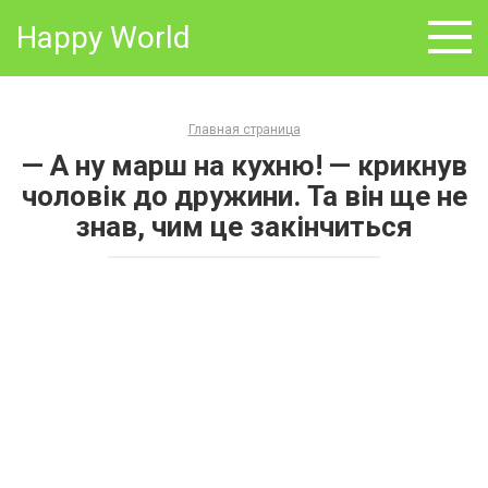
Skip
Happy World
to
content
Главная страница
— А ну марш на кухню! — крикнув
чоловік до дружини. Та він ще не
знав, чим це закінчиться