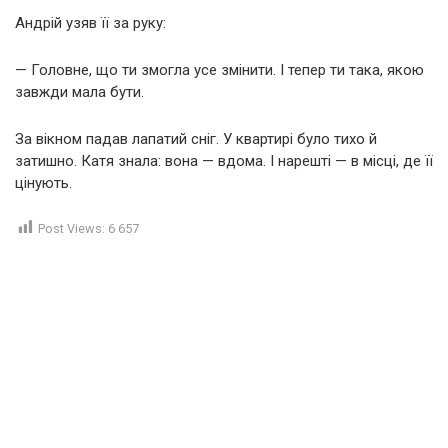
Андрій узяв її за руку:
— Головне, що ти змогла усе змінити. І тепер ти така, якою
завжди мала бути.
За вікном падав лапатий сніг. У квартирі було тихо й
затишно. Катя знала: вона — вдома. І нарешті — в місці, де її
цінують.
Post Views:
6 657