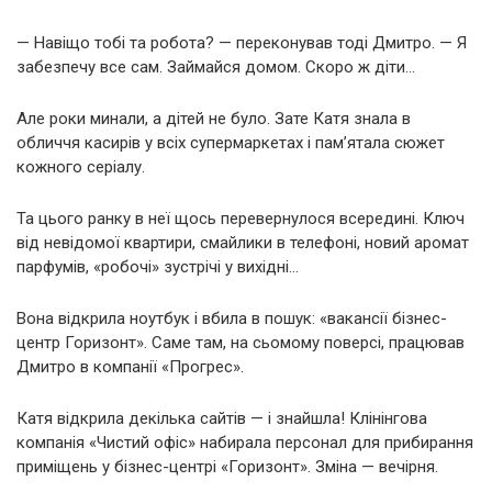
— Навіщо тобі та робота? — переконував тоді Дмитро. — Я
забезпечу все сам. Займайся домом. Скоро ж діти…
Але роки минали, а дітей не було. Зате Катя знала в
обличчя касирів у всіх супермаркетах і пам’ятала сюжет
кожного серіалу.
Та цього ранку в неї щось перевернулося всередині. Ключ
від невідомої квартири, смайлики в телефоні, новий аромат
парфумів, «робочі» зустрічі у вихідні…
Вона відкрила ноутбук і вбила в пошук: «вакансії бізнес-
центр Горизонт». Саме там, на сьомому поверсі, працював
Дмитро в компанії «Прогрес».
Катя відкрила декілька сайтів — і знайшла! Клінінгова
компанія «Чистий офіс» набирала персонал для прибирання
приміщень у бізнес-центрі «Горизонт». Зміна — вечірня.