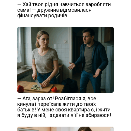
— Хай твоя рідня навчиться заробляти
сама! — дружина відмовилася
фінансувати родичів
— Ага, зараз от! Розбіглася я, все
кинула і переїхала жити до твоїх
батьків! У мене своя квартира є, і жити
я буду в ній, і здавати я її не збираюся!