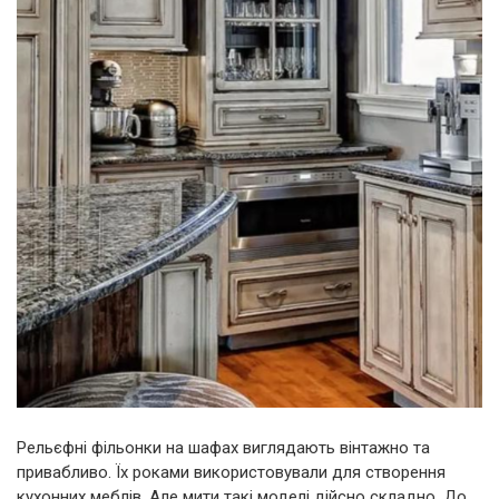
Рельєфні фільонки на шафах виглядають вінтажно та
привабливо. Їх роками використовували для створення
кухонних меблів. Але мити такі моделі дійсно складно. До