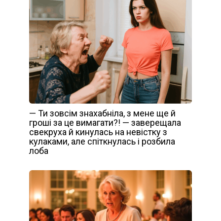
— Ти зовсім знахабніла, з мене ще й
гроші за це вимагати?! — заверещала
свекруха й кинулась на невістку з
кулаками, але спіткнулась і розбила
лоба