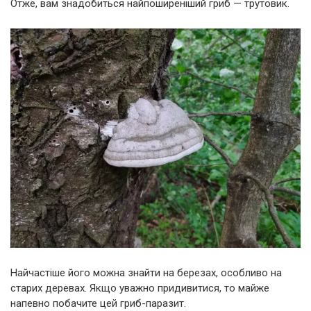
Отже, вам знадобиться найпоширеніший гриб — трутовик.
Найчастіше його можна знайти на березах, особливо на
старих деревах. Якщо уважно придивитися, то майже
напевно побачите цей гриб-паразит.