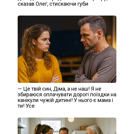
сказав Олег, стискаючи губи
— Це твій син, Діма, а не наш! Я не
збираюся оплачувати дорогі поїздки на
канікули чужій дитині! У нього є мама і
ти! Усе