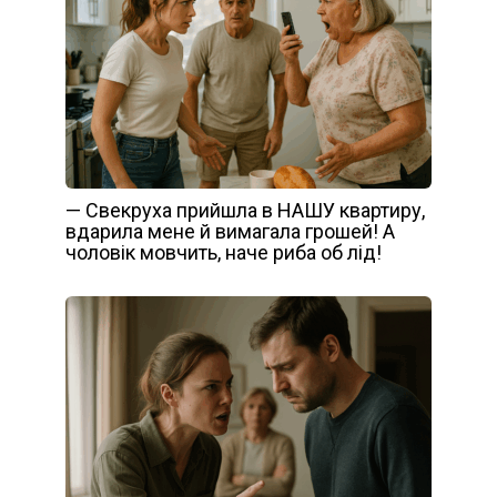
— Свекруха прийшла в НАШУ квартиру,
вдарила мене й вимагала грошей! А
чоловік мовчить, наче риба об лід!