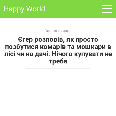
Skip
Happy World
to
content
Главная страница
Єгер розповів, як просто
позбутися комарів та мошкари в
лісі чи на дачі. Нічого купувати не
треба