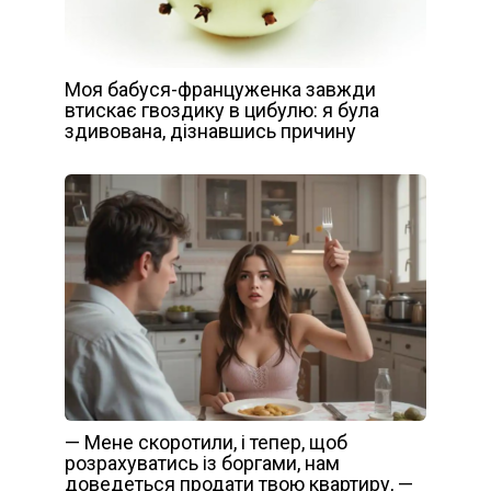
Моя бабуся-француженка завжди
втискає гвоздику в цибулю: я була
здивована, дізнавшись причину
— Мене скоротили, і тепер, щоб
розрахуватись із боргами, нам
доведеться продати твою квартиру, —