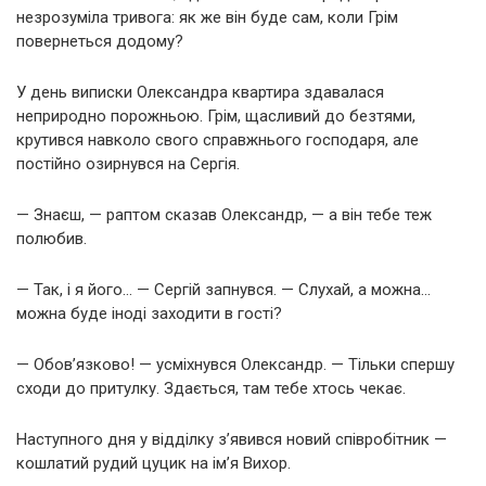
незрозуміла тривога: як же він буде сам, коли Грім
повернеться додому?
У день виписки Олександра квартира здавалася
неприродно порожньою. Грім, щасливий до безтями,
крутився навколо свого справжнього господаря, але
постійно озирнувся на Сергія.
— Знаєш, — раптом сказав Олександр, — а він тебе теж
полюбив.
— Так, і я його… — Сергій запнувся. — Слухай, а можна…
можна буде іноді заходити в гості?
— Обов’язково! — усміхнувся Олександр. — Тільки спершу
сходи до притулку. Здається, там тебе хтось чекає.
Наступного дня у відділку з’явився новий співробітник —
кошлатий рудий цуцик на ім’я Вихор.