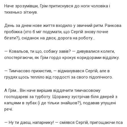
Наче зрозумівши, Грім притиснувся до ноги чоловіка і
тихенько зітхнув.
День за днем нове життя входило у звичний ритм. Ранкова
пробіжка (хто б міг подумати, що Сергій знову почне
бігати?), сніданок на двох, дорога на роботу…
— Ковальов, ти що, собаку завів? — дивувалися колеги,
спостерігаючи, як Грім гордо крокує коридорами відділку.
— Тимчасово прихистив, — відмахувався Сергій, але в
грудях щось тепліло від гордості за свого підопічного.
А Грім… Він наче вирішив віддячити тимчасовому
господареві за турботу. Щоранку зустрічав біля дверей з
капцями в зубах (і де тільки знайшов?), подавав упущені
речі.
— Ну ти даєш, напарнику! — сміявся Сергій, пригощаючи пса