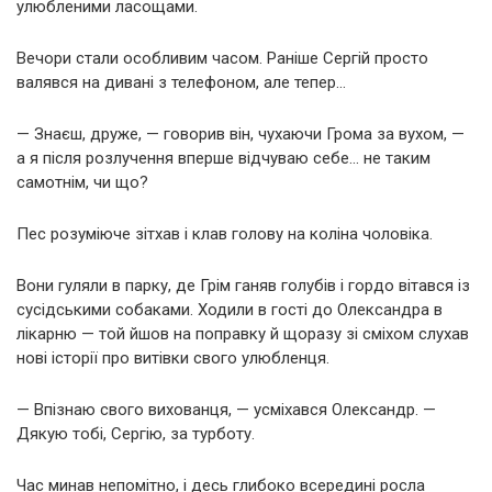
улюбленими ласощами.
Вечори стали особливим часом. Раніше Сергій просто
валявся на дивані з телефоном, але тепер…
— Знаєш, друже, — говорив він, чухаючи Грома за вухом, —
а я після розлучення вперше відчуваю себе… не таким
самотнім, чи що?
Пес розуміюче зітхав і клав голову на коліна чоловіка.
Вони гуляли в парку, де Грім ганяв голубів і гордо вітався із
сусідськими собаками. Ходили в гості до Олександра в
лікарню — той йшов на поправку й щоразу зі сміхом слухав
нові історії про витівки свого улюбленця.
— Впізнаю свого вихованця, — усміхався Олександр. —
Дякую тобі, Сергію, за турботу.
Час минав непомітно, і десь глибоко всередині росла