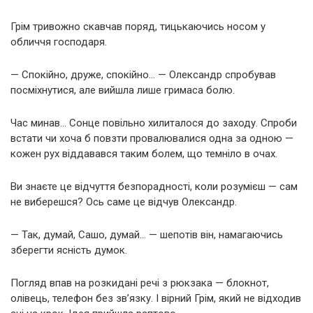
Грім тривожно скавчав поряд, тицькаючись носом у
обличчя господаря.
— Спокійно, друже, спокійно… — Олександр спробував
посміхнутися, але вийшла лише гримаса болю.
Час минав… Сонце повільно хилиталося до заходу. Спроби
встати чи хоча б повзти провалювалися одна за одною —
кожен рух віддавався таким болем, що темніло в очах.
Ви знаєте це відчуття безпорадності, коли розумієш — сам
не виберешся? Ось саме це відчув Олександр.
— Так, думай, Сашо, думай… — шепотів він, намагаючись
зберегти ясність думок.
Погляд впав на розкидані речі з рюкзака — блокнот,
олівець, телефон без зв’язку. І вірний Грім, який не відходив