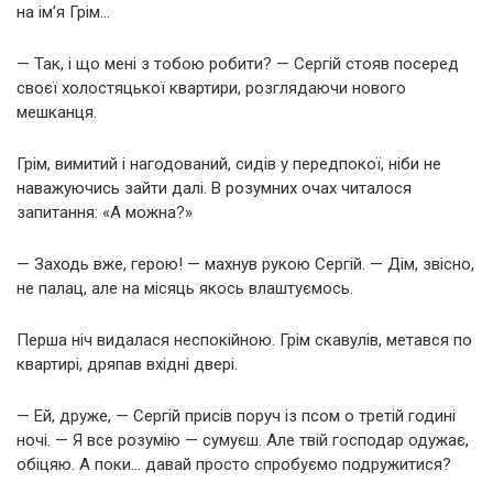
на ім’я Грім…
— Так, і що мені з тобою робити? — Сергій стояв посеред
своєї холостяцької квартири, розглядаючи нового
мешканця.
Грім, вимитий і нагодований, сидів у передпокої, ніби не
наважуючись зайти далі. В розумних очах читалося
запитання: «А можна?»
— Заходь вже, герою! — махнув рукою Сергій. — Дім, звісно,
не палац, але на місяць якось влаштуємось.
Перша ніч видалася неспокійною. Грім скавулів, метався по
квартирі, дряпав вхідні двері.
— Ей, друже, — Сергій присів поруч із псом о третій годині
ночі. — Я все розумію — сумуєш. Але твій господар одужає,
обіцяю. А поки… давай просто спробуємо подружитися?