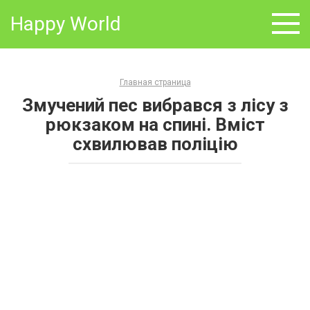
Skip
Happy World
to
content
Главная страница
Змучений пес вибрався з лісу з
рюкзаком на спині. Вміст
схвилював поліцію