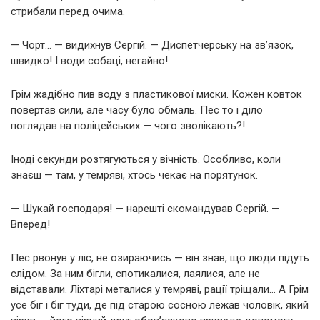
стрибали перед очима.
— Чорт… — видихнув Сергій. — Диспетчерську на зв’язок,
швидко! І води собаці, негайно!
Грім жадібно пив воду з пластикової миски. Кожен ковток
повертав сили, але часу було обмаль. Пес то і діло
поглядав на поліцейських — чого зволікають?!
Іноді секунди розтягуються у вічність. Особливо, коли
знаєш — там, у темряві, хтось чекає на порятунок.
— Шукай господаря! — нарешті скомандував Сергій. —
Вперед!
Пес рвонув у ліс, не озираючись — він знав, що люди підуть
слідом. За ним бігли, спотикалися, лаялися, але не
відставали. Ліхтарі металися у темряві, рації тріщали… А Грім
усе біг і біг туди, де під старою сосною лежав чоловік, який