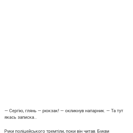
— Сергію, глянь — рюкзак! — окликнув напарник. — Та тут
якась записка…
Руки поліцейського тремтіли, поки він читав. Букви