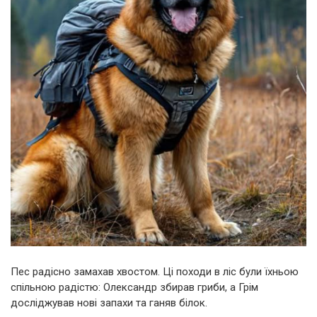
Пес радісно замахав хвостом. Ці походи в ліс були їхньою
спільною радістю: Олександр збирав гриби, а Грім
досліджував нові запахи та ганяв білок.