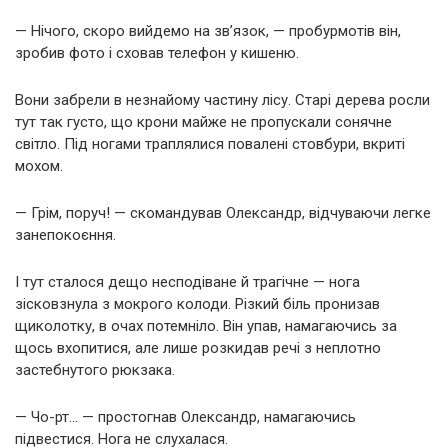
— Нічого, скоро вийдемо на зв’язок, — пробурмотів він,
зробив фото і сховав телефон у кишеню.
Вони забрели в незнайому частину лісу. Старі дерева росли
тут так густо, що крони майже не пропускали сонячне
світло. Під ногами траплялися повалені стовбури, вкриті
мохом.
— Грім, поруч! — скомандував Олександр, відчуваючи легке
занепокоєння.
І тут сталося дещо несподіване й трагічне — нога
зісковзнула з мокрого колоди. Різкий біль пронизав
щиколотку, в очах потемніло. Він упав, намагаючись за
щось вхопитися, але лише розкидав речі з неплотно
застебнутого рюкзака.
— Чо-рт… — простогнав Олександр, намагаючись
підвестися. Нога не слухалася.