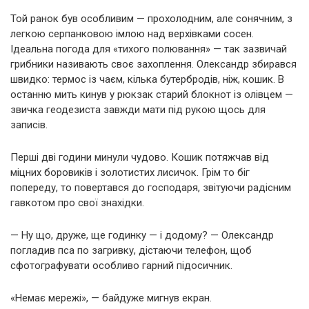
Той ранок був особливим — прохолодним, але сонячним, з
легкою серпанковою імлою над верхівками сосен.
Ідеальна погода для «тихого полювання» — так зазвичай
грибники називають своє захоплення. Олександр збирався
швидко: термос із чаєм, кілька бутербродів, ніж, кошик. В
останню мить кинув у рюкзак старий блокнот із олівцем —
звичка геодезиста завжди мати під рукою щось для
записів.
Перші дві години минули чудово. Кошик потяжчав від
міцних боровиків і золотистих лисичок. Грім то біг
попереду, то повертався до господаря, звітуючи радісним
гавкотом про свої знахідки.
— Ну що, друже, ще годинку — і додому? — Олександр
погладив пса по загривку, дістаючи телефон, щоб
сфотографувати особливо гарний підосичник.
«Немає мережі», — байдуже мигнув екран.