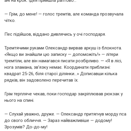
ані на крок. Ідея прийшла раптово…
— Грім, до мене! — голос тремтів, але команда прозвучала
чітко.
Пес підійшов, віддано дивлячись у очі господаря.
Тремтячими руками Олександр вирвав аркуш із блокнота.
«Якщо ви знайшли цю записку — допоможіть!» — літери
тремтіли, але він намагався писати розбірливо. — «Я в лісі,
нога зламана, зв’язку немає. Координати приблизні:
квадрат 25-26, біля старої ділянки…» Дописавши кілька
рядків, він задоволено перечитав їх.
Грім терпляче чекав, поки господар закріплював рюкзак у
нього на спині.
— Слухай уважно, друже. — Олександр притягнув морду пса
до свого обличчя. — Зараз найважливіше — додому!
Зрозумів? До-до-му!