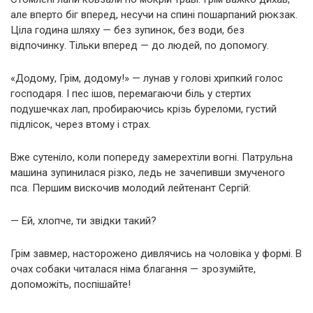
але вперто біг вперед, несучи на спині пошарпаний рюкзак.
Ціла година шляху — без зупинок, без води, без
відпочинку. Тільки вперед — до людей, по допомогу.
«Додому, Грім, додому!» — лунав у голові хрипкий голос
господаря. І пес ішов, перемагаючи біль у стертих
подушечках лап, пробираючись крізь буреломи, густий
підлісок, через втому і страх.
Вже сутеніло, коли попереду замерехтіли вогні. Патрульна
машина зупинилася різко, ледь не зачепивши змученого
пса. Першим вискочив молодий лейтенант Сергій:
— Ей, хлопче, ти звідки такий?
Грім завмер, насторожено дивлячись на чоловіка у формі. В
очах собаки читалася німа благання — зрозумійте,
допоможіть, поспішайте!