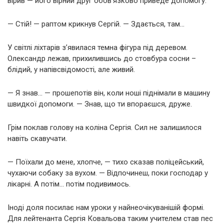
вірив — його вірний друг обов’язково приведе допомогу.
— Стій! — раптом крикнув Сергій. — Здається, там…
У світлі ліхтарів з’явилася темна фігура під деревом.
Олександр лежав, прихилившись до стовбура сосни –
блідий, у напівсвідомості, але живий.
— Я знав… — прошепотів він, коли ноші піднімали в машину
швидкої допомоги. — Знав, що ти впораєшся, друже.
Грім поклав голову на коліна Сергія. Сил не залишилося
навіть скавучати.
— Поїхали до мене, хлопче, — тихо сказав поліцейський,
чухаючи собаку за вухом. — Відпочинеш, поки господар у
лікарні. А потім… потім подивимось.
Іноді доля посилає нам уроки у найнеочікуванішій формі.
Для лейтенанта Сергія Ковальова таким учителем став пес