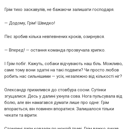
Грім тихо заскавулів, не бажаючи залишати господаря.
— Додому, Грім! Швидко!
Пес зробив кілька невпевнених кроків, озирнувся.
— Вперед! — остання команда прозвучала хрипко.
І Грім побіг. Кажуть, собаки відчувають наш біль. Можливо,
саме тому вони здатні на такі подвиги? Чи просто любов
робить нас сильнішими — усіх, незалежно від кількості ніг?
Олександр прихилився до стовбура сосни. Сутінки
згущалися. Десь у далині ухнула сова. Нога пульсувала від
болю, але він намагався думати лише про одне: Грім
впорається, він повинен впоратися. Залишалося тільки
чекати та вірити.
Стомлені лапи ковзали по мокрій траві. Грім важко дихав,