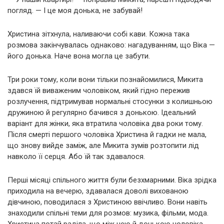
погляд. — І це моя донька, не забувай!
Христина зітхнула, наливаючи собі кави. Кожна така
розмова закінчувалась однаково: нагадуванням, що Віка —
його донька. Наче вона могла це забути.
Три роки тому, коли вони тільки познайомилися, Микита
здався їй виваженим чоловіком, який гідно пережив
розлучення, підтримував нормальні стосунки з колишньою
дружиною й регулярно бачився з донькою. Ідеальний
варіант для жінки, яка втратила чоловіка два роки тому.
Після смерті першого чоловіка Христина й гадки не мала,
що знову вийде заміж, але Микита зумів розтопити лід
навколо її серця. Або їй так здавалося.
Перші місяці спільного життя були безхмарними. Віка зрідка
приходила на вечерю, здавалася доволі вихованою
дівчиною, поводилася з Христиною ввічливо. Вони навіть
знаходили спільні теми для розмов: музика, фільми, мода.
Христина потай раділа, що між нею й донькою чоловіка