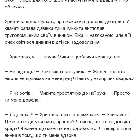
обличчю.
Христина відсахнулась, притискаючи долоню до щоки. У
кімнаті запала дзвінка тиша. Микита виглядав
приголомшеним своїм вчинком, Віка — наляканою, але в її
очах світився дивний відтінок задоволення.
— Христино, я… — почав Микита, роблячи крок до неї.
— Не підходь! — Христина відступила. — Жоден чоловік
ніколи не підіймав на мене руку! Навіть у найгірших сварках!
— Я не хотів… — Микита простягнув до неї руки. — Просто
ти мене довела…
— Я довела?! — Христина гірко розсміялася. — Звичайно!
Це ж завжди моя вина, правда? Я винна, що твоя донька
краде! Я винна, що мені це не подобається! І тепер я ще й
винна в тому, що ти мене вдарив!