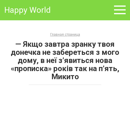
Skip
Happy World
to
content
Главная страница
— Якщо завтра зранку твоя
донечка не забереться з мого
дому, в неї з’явиться нова
«прописка» років так на п’ять,
Микито