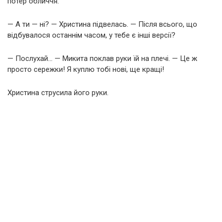
потер обличчя.
— А ти — ні? — Христина підвелась. — Після всього, що
відбувалося останнім часом, у тебе є інші версії?
— Послухай… — Микита поклав руки їй на плечі. — Це ж
просто сережки! Я куплю тобі нові, ще кращі!
Христина струсила його руки.