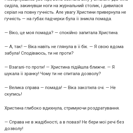
сиділа, закинувши ноги на журнальний столик, і дивилася
серіал на повну гучність. Але увагу Христини привернула не
гучність — на губах падчерки була її зникла помада.
— Віко, це моя помада? — спокійно запитала Христина.
— А, так! — Віка навіть не глянула в її бік. — Я свою вдома
забула! Сподіваюсь, ти не проти?
— Взагалі-то проти! — Христина підійшла ближче. — Я
шукала її зранку! Чому ти не спитала дозволу?
— Велика справа — помада! — Віка закотила очі. — Не
скупись!
Христина глибоко вдихнула, стримуючи роздратування.
— Справа не в жадібності, а в повазі! Не бери мої речі без
дозволу!