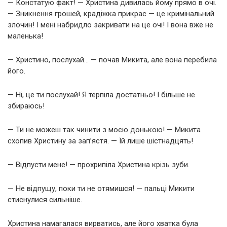
— Констатую факт! — Христина дивилась йому прямо в очі.
— Зникнення грошей, крадіжка прикрас — це кримінальний
злочин! І мені набридло закривати на це очі! І вона вже не
маленька!
— Христино, послухай… — почав Микита, але вона перебила
його.
— Ні, це ти послухай! Я терпіла достатньо! І більше не
збираюсь!
— Ти не можеш так чинити з моєю донькою! — Микита
схопив Христину за зап’ястя. — Їй лише шістнадцять!
— Відпусти мене! — прохрипіла Христина крізь зуби.
— Не відпущу, поки ти не отямишся! — пальці Микити
стиснулися сильніше.
Христина намагалася вирватись, але його хватка була