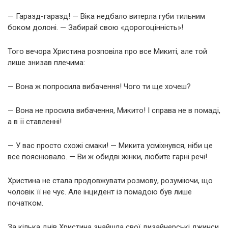
— Гаразд-гаразд! — Віка недбало витерла губи тильним
боком долоні. — Забирай свою «дорогоцінність»!
Того вечора Христина розповіла про все Микиті, але той
лише знизав плечима:
— Вона ж попросила вибачення! Чого ти ще хочеш?
— Вона не просила вибачення, Микито! І справа не в помаді,
а в її ставленні!
— У вас просто схожі смаки! — Микита усміхнувся, ніби це
все пояснювало. — Ви ж обидві жінки, любите гарні речі!
Христина не стала продовжувати розмову, розуміючи, що
чоловік її не чує. Але інцидент із помадою був лише
початком.
За кілька днів Христина знайшла свої дизайнерські джинси