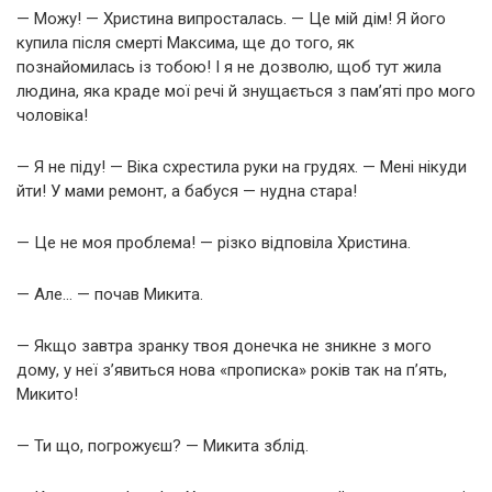
— Можу! — Христина випросталась. — Це мій дім! Я його
купила після смерті Максима, ще до того, як
познайомилась із тобою! І я не дозволю, щоб тут жила
людина, яка краде мої речі й знущається з пам’яті про мого
чоловіка!
— Я не піду! — Віка схрестила руки на грудях. — Мені нікуди
йти! У мами ремонт, а бабуся — нудна стара!
— Це не моя проблема! — різко відповіла Христина.
— Але… — почав Микита.
— Якщо завтра зранку твоя донечка не зникне з мого
дому, у неї з’явиться нова «прописка» років так на п’ять,
Микито!
— Ти що, погрожуєш? — Микита зблід.