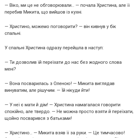
— Віко, ми це не обговорювали… — почала Христина, але її
перебив Микита, що вийшов із кухні.
— Христино, можемо поговорити? — він кивнув у бік
спальні.
У спальні Христина одразу перейшла в наступ:
— Ти дозволив їй переїхати до нас без жодного слова
мені?
— Вона посварилась з Оленою! — Микита виглядав
винуватим, але рішучим. — Їй нікуди йти!
— У неї є мати й дім! — Христина намагалася говорити
спокійно, але твердо. — Не можна просто взяти й переїхати,
щойно посварився з батьками!
— Христино… — Микита взяв її за руки. — Це тимчасово!