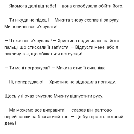
— Якомога далі від тебе! — вона спробувала обійти його.
— Ти нікуди не підеш! — Микита знову схопив її за руку. —
Ми повинні все з’ясувати!
— Я вже все з’ясувала! — Христина подивилась на його
пальці, що стискали її зап’ястя. — Відпусти мене, або я
закричу так, що збіжаться всі сусіди!
— Ти мені погрожуєш? — Микита стис її сильніше.
— Ні, попереджаю! — Христина не відводила погляду.
Щось у її очах змусило Микиту відпустити руку.
— Ми можемо все виправити! — сказав він, раптово
перейшовши на благаючий тон. — Це був просто поганий
день!