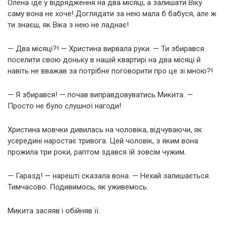
Олена їде у відрядження на два місяці, а залишати Віку
саму вона не хоче! Доглядати за нею мала б бабуся, але ж
ти знаєш, як Віка з нею не ладнає!
— Два місяці?! — Христина вирвала руки. — Ти збирався
поселити свою доньку в нашій квартирі на два місяці й
навіть не вважав за потрібне поговорити про це зі мною?!
— Я збирався! — почав виправдовуватись Микита. —
Просто не було слушної нагоди!
Христина мовчки дивилась на чоловіка, відчуваючи, як
усередині наростає тривога. Цей чоловік, з яким вона
прожила три роки, раптом здався їй зовсім чужим.
— Гаразд! — нарешті сказала вона. — Нехай залишається.
Тимчасово. Подивимось, як уживемось.
Микита засяяв і обійняв її.