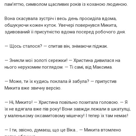
пам’яттю, символом щасливих років із коханою людиною.
Вона скасувала зустріч і весь день просиділа вдома,
обшукуючи кожен куток. Увечері повернувся Микита,
здивований її присутністю вдома посеред робочого дня.
— Щось сталося? — спитав він, знімаючи піджак.
— Зникли мої золоті сережки! — Христина дивилася на
нього нерухомим поглядом. — Ті самі, від Максима.
— Може, ти їх кудись поклала й забула? — припустив
Микита вже звичну версію.
— Ні, Микито! — Христина повільно похитала головою. — Я
їх не вдягала вже пів року! Вони завжди лежали в шкатулці,
у маленькому оксамитовому мішечку! І тепер їх там немає!
— І ти, звісно, думаєш, що це Віка… — Микита втомлено