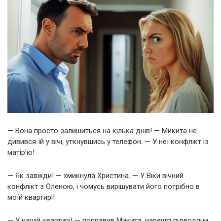
— Вона просто залишиться на кілька днів! — Микита не
дивився їй у вічі, уткнувшись у телефон. — У неї конфлікт із
матір’ю!
— Як завжди! — хмикнула Христина. — У Віки вічний
конфлікт з Оленою, і чомусь вирішувати його потрібно в
моїй квартирі!
— У нашій квартирі! — поправив Микита, нарешті підводячи