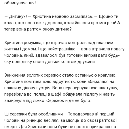
обвинувачення!
— Дитину?! — Христина нервово засміялась. — Щойно ти
казав, що вона вже доросла, коли йшлося про мої речі! А
тепер вона раптом знову дитина?
Христина розуміла, що втрачає контроль над власним
життям і домом. І що найстрашніше — вона втрачала повагу
чоловіка, який, здавалося, був готовий виправдати будь-
яку поведінку своєї доньки коштом дружини.
Зникнення золотих сережок стало останньою краплею.
Христина помітила їхню відсутність, коли збиралася на
важливу ділову зустріч. Вона перевернула всю шкатулку,
перевірила всі полиці в шафі, обшукала підлогу й навіть
зазирнула під ліжко. Сережок ніде не було.
Ці сережки були особливими — їх подарував їй перший
чоловік на річницю весілля, за місяць до своєї раптової
смерті. Для Христини вони були не просто прикрасою, а