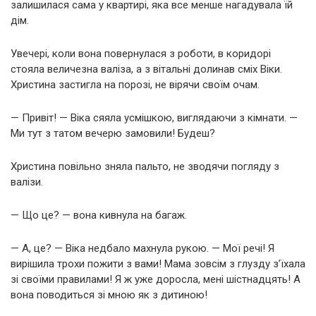
залишилася сама у квартирі, яка все менше нагадувала їй
дім.
Увечері, коли вона повернулася з роботи, в коридорі
стояла величезна валіза, а з вітальні долинав сміх Віки.
Христина застигла на порозі, не вірячи своїм очам.
— Привіт! — Віка сяяла усмішкою, виглядаючи з кімнати. —
Ми тут з татом вечерю замовили! Будеш?
Христина повільно зняла пальто, не зводячи погляду з
валізи.
— Що це? — вона кивнула на багаж.
— А, це? — Віка недбало махнула рукою. — Мої речі! Я
вирішила трохи пожити з вами! Мама зовсім з глузду з’їхала
зі своїми правилами! Я ж уже доросла, мені шістнадцять! А
вона поводиться зі мною як з дитиною!