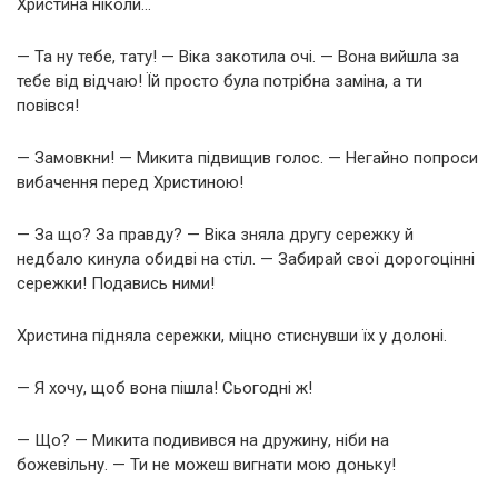
Христина ніколи…
— Та ну тебе, тату! — Віка закотила очі. — Вона вийшла за
тебе від відчаю! Їй просто була потрібна заміна, а ти
повівся!
— Замовкни! — Микита підвищив голос. — Негайно попроси
вибачення перед Христиною!
— За що? За правду? — Віка зняла другу сережку й
недбало кинула обидві на стіл. — Забирай свої дорогоцінні
сережки! Подавись ними!
Христина підняла сережки, міцно стиснувши їх у долоні.
— Я хочу, щоб вона пішла! Сьогодні ж!
— Що? — Микита подивився на дружину, ніби на
божевільну. — Ти не можеш вигнати мою доньку!