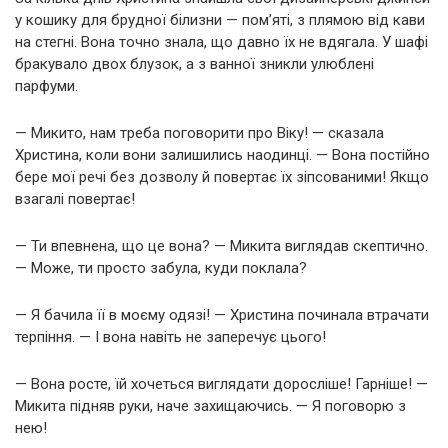
у кошику для брудної білизни — пом’яті, з плямою від кави
на стегні. Вона точно знала, що давно їх не вдягала. У шафі
бракувало двох блузок, а з ванної зникли улюблені
парфуми.
— Микито, нам треба поговорити про Віку! — сказала
Христина, коли вони залишились наодинці. — Вона постійно
бере мої речі без дозволу й повертає їх зіпсованими! Якщо
взагалі повертає!
— Ти впевнена, що це вона? — Микита виглядав скептично.
— Може, ти просто забула, куди поклала?
— Я бачила її в моєму одязі! — Христина починала втрачати
терпіння. — І вона навіть не заперечує цього!
— Вона росте, їй хочеться виглядати доросліше! Гарніше! —
Микита підняв руки, наче захищаючись. — Я поговорю з
нею!