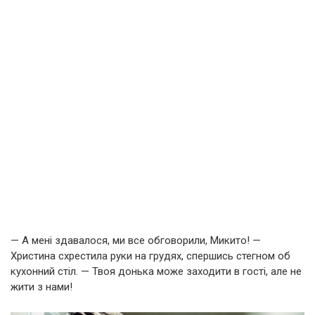
— А мені здавалося, ми все обговорили, Микито! —
Христина схрестила руки на грудях, спершись стегном об
кухонний стіл. — Твоя донька може заходити в гості, але не
жити з нами!