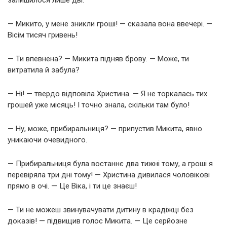
— Микито, у мене зникли гроші! — сказала вона ввечері. —
Вісім тисяч гривень!
— Ти впевнена? — Микита підняв брову. — Може, ти
витратила й забула?
— Ні! — твердо відповіла Христина. — Я не торкалась тих
грошей уже місяць! І точно знала, скільки там було!
— Ну, може, прибиральниця? — припустив Микита, явно
уникаючи очевидного.
— Прибиральниця була востаннє два тижні тому, а гроші я
перевіряла три дні тому! — Христина дивилася чоловікові
прямо в очі. — Це Віка, і ти це знаєш!
— Ти не можеш звинувачувати дитину в крадіжці без
доказів! — підвищив голос Микита. — Це серйозне