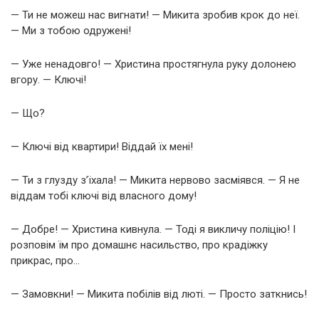
— Ти не можеш нас вигнати! — Микита зробив крок до неї.
— Ми з тобою одружені!
— Уже ненадовго! — Христина простягнула руку долонею
вгору. — Ключі!
— Що?
— Ключі від квартири! Віддай їх мені!
— Ти з глузду з’їхала! — Микита нервово засміявся. — Я не
віддам тобі ключі від власного дому!
— Добре! — Христина кивнула. — Тоді я викличу поліцію! І
розповім їм про домашнє насильство, про крадіжку
прикрас, про…
— Замовкни! — Микита побілів від люті. — Просто заткнись!