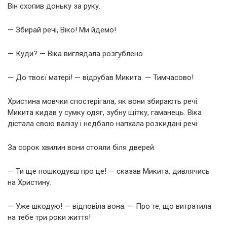
Він схопив доньку за руку.
— Збирай речі, Віко! Ми йдемо!
— Куди? — Віка виглядала розгублено.
— До твоєї матері! — відрубав Микита. — Тимчасово!
Христина мовчки спостерігала, як вони збирають речі.
Микита кидав у сумку одяг, зубну щітку, гаманець. Віка
дістала свою валізу і недбало напхала розкидані речі.
За сорок хвилин вони стояли біля дверей.
— Ти ще пошкодуєш про це! — сказав Микита, дивлячись
на Христину.
— Уже шкодую! — відповіла вона. — Про те, що витратила
на тебе три роки життя!