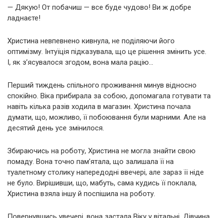
— Дякую! От побачиш — все буде чудово! Ви ж добре
ладнаєте!
Христина невпевнено кивнула, не поділяючи його
оптимізму. Інтуїція підказувала, що це рішення змінить усе.
І, як з’ясувалося згодом, вона мала рацію…
Перший тиждень спільного проживання минув відносно
спокійно. Віка прибирала за собою, допомагала готувати та
навіть кілька разів ходила в магазин. Христина почала
думати, що, можливо, її побоювання були марними. Але на
десятий день усе змінилося.
Збираючись на роботу, Христина не могла знайти свою
помаду. Вона точно пам’ятала, що залишала її на
туалетному столику напередодні ввечері, але зараз її ніде
не було. Вирішивши, що, мабуть, сама кудись її поклала,
Христина взяла іншу й поспішила на роботу.
Повернувшись увечері, вона застала Віку у вітальні. Дівчина