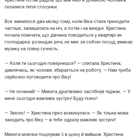
склалися теплі стосунки.
Все змінилося два місяці тому, коли Віка стала приходити
частіше, залишатися на ніч, а потім і на вихідні. Христина
почала помічати, що дівчина поводиться у квартирі як
господарка: розкидає речі, не миє за собою посуд, вмикає
музику на повну гучність.
— Коли ти сьогодні повернешся? — спитала Христина,
дивлячись, як чоловік збирається на роботу. — Нам треба
серйозно поговорити про Віку!
— Не починай! — Микита дратівливо застібнув піджак. — У
мене сьогодні важлива зустріч! Буду пізно!
— Звісно! — Христина гірко всміхнулася. — Як тільки мова
заходить про Віку — в тебе одразу важливі зустрічі!
Микита мовчки поцілував її в щоку й вийшов. Христина