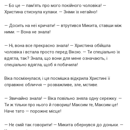
— Бо це — памʼять про мого покійного чоловіка! —
Христина стиснула кулаки. — Зніми їх негайно!
— Досить на неї кричати! — втрутився Микита, ставши між
ними. — Вона не знала!
— Ні, вона все прекрасно знала! — Христина обійшла
чоловіка і встала просто перед Вікою. — Ти спеціально їх
вдягла, так? Знала, що вони для мене означають, і
спеціально вдягла, щоб я побачила!
Віка посміхнулася, і ця посмішка відкрила Христині її
справжнє обличчя — розважливе, зле, мстиве.
— Звичайно знала! — Віка повільно зняла одну сережку. —
Ти ж тільки про нього й говориш! Максим те, Максим це!
Наче тато — порожнє місце!
— Не смій так говорити! — Микита обернувся до доньки. —