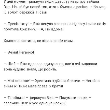
У цей момент грюкнули вхідні двері, і у квартиру зайшла
Віка. На ній був новий топ, якого Христина раніше не бачила,
і… золоті сережки. Ті самі.
— Привіт, тату! — Віка кинула рюкзак на підлогу і лише потім
помітила Христину. — А, і ти вдома!
Христина застигла, не вірячи своїм очам.
— Зніми! Негайно!
— Що? — Віка вдавала здивування, але її очі видавали:
вона чудово знала, що робить.
— Мої сережки! — Христина підійшла ближче. — Негайно
зніми їх! Ти не мала права їх брати!
— Та облиш! — фиркнула Віка. — Подумати тільки —
сережки! Ти ж їх усе одно не носиш!