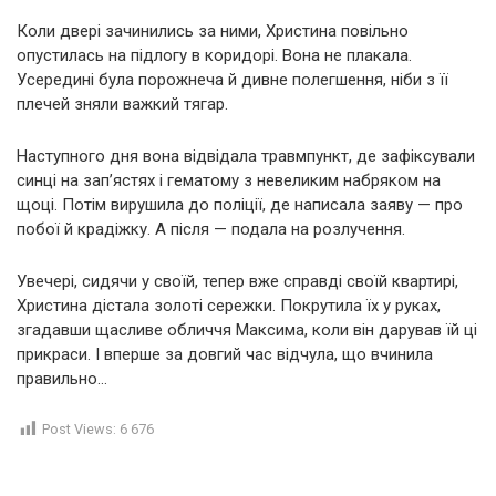
Коли двері зачинились за ними, Христина повільно
опустилась на підлогу в коридорі. Вона не плакала.
Усередині була порожнеча й дивне полегшення, ніби з її
плечей зняли важкий тягар.
Наступного дня вона відвідала травмпункт, де зафіксували
синці на зап’ястях і гематому з невеликим набряком на
щоці. Потім вирушила до поліції, де написала заяву — про
побої й крадіжку. А після — подала на розлучення.
Увечері, сидячи у своїй, тепер вже справді своїй квартирі,
Христина дістала золоті сережки. Покрутила їх у руках,
згадавши щасливе обличчя Максима, коли він дарував їй ці
прикраси. І вперше за довгий час відчула, що вчинила
правильно…
Post Views:
6 676