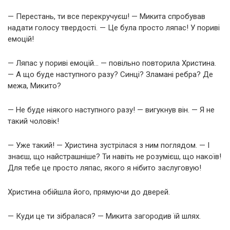
— Перестань, ти все перекручуєш! — Микита спробував
надати голосу твердості. — Це була просто ляпас! У пориві
емоцій!
— Ляпас у пориві емоцій… — повільно повторила Христина.
— А що буде наступного разу? Синці? Зламані ребра? Де
межа, Микито?
— Не буде ніякого наступного разу! — вигукнув він. — Я не
такий чоловік!
— Уже такий! — Христина зустрілася з ним поглядом. — І
знаєш, що найстрашніше? Ти навіть не розумієш, що накоїв!
Для тебе це просто ляпас, якого я нібито заслуговую!
Христина обійшла його, прямуючи до дверей.
— Куди це ти зібралася? — Микита загородив їй шлях.