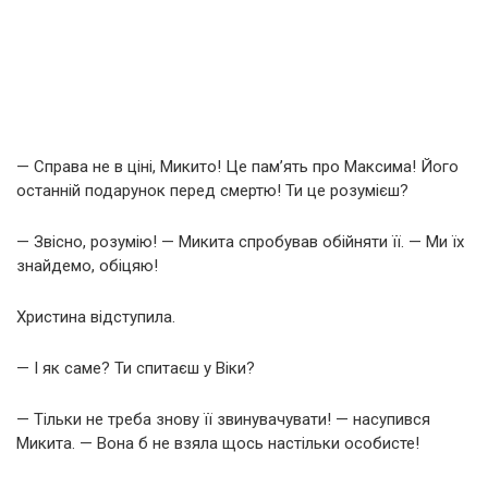
— Справа не в ціні, Микито! Це пам’ять про Максима! Його
останній подарунок перед смертю! Ти це розумієш?
— Звісно, розумію! — Микита спробував обійняти її. — Ми їх
знайдемо, обіцяю!
Христина відступила.
— І як саме? Ти спитаєш у Віки?
— Тільки не треба знову її звинувачувати! — насупився
Микита. — Вона б не взяла щось настільки особисте!