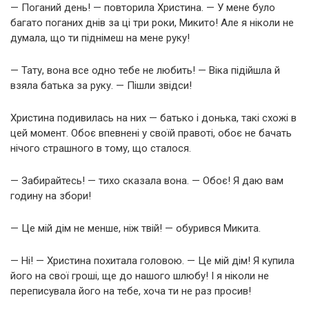
— Поганий день! — повторила Христина. — У мене було
багато поганих днів за ці три роки, Микито! Але я ніколи не
думала, що ти піднімеш на мене руку!
— Тату, вона все одно тебе не любить! — Віка підійшла й
взяла батька за руку. — Пішли звідси!
Христина подивилась на них — батько і донька, такі схожі в
цей момент. Обоє впевнені у своїй правоті, обоє не бачать
нічого страшного в тому, що сталося.
— Забирайтесь! — тихо сказала вона. — Обоє! Я даю вам
годину на збори!
— Це мій дім не менше, ніж твій! — обурився Микита.
— Ні! — Христина похитала головою. — Це мій дім! Я купила
його на свої гроші, ще до нашого шлюбу! І я ніколи не
переписувала його на тебе, хоча ти не раз просив!