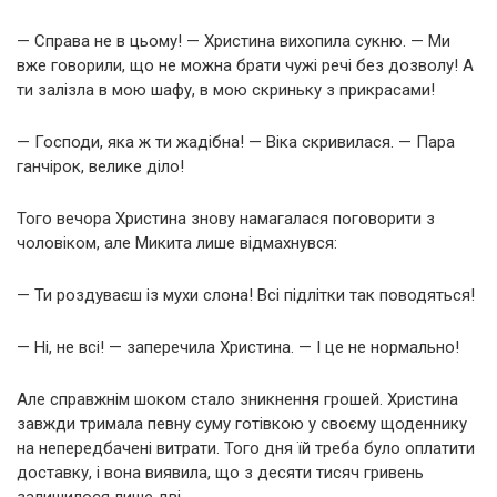
— Справа не в цьому! — Христина вихопила сукню. — Ми
вже говорили, що не можна брати чужі речі без дозволу! А
ти залізла в мою шафу, в мою скриньку з прикрасами!
— Господи, яка ж ти жадібна! — Віка скривилася. — Пара
ганчірок, велике діло!
Того вечора Христина знову намагалася поговорити з
чоловіком, але Микита лише відмахнувся:
— Ти роздуваєш із мухи слона! Всі підлітки так поводяться!
— Ні, не всі! — заперечила Христина. — І це не нормально!
Але справжнім шоком стало зникнення грошей. Христина
завжди тримала певну суму готівкою у своєму щоденнику
на непередбачені витрати. Того дня їй треба було оплатити
доставку, і вона виявила, що з десяти тисяч гривень
залишилося лише дві.