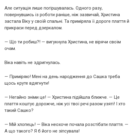
Але ситуація лише погіршувалась. Одного разу,
повернувшись із роботи раніше, ніж зазвичай, Христина
застала Віку у своїй спальні. Та приміряла її дороге плаття й
прикраси перед дзеркалом.
— Що ти робиш?! — вигукнула Христина, не вірячи своїм
очам.
Віка навіть не здригнулась.
— Приміряю! Мені на день народження до Сашка треба
щось круте вдягнути!
— Негайно зніми це! — Христина підійшла ближче. — Це
плаття коштує дорожче, ніж усі твої речі разом узяті! І хто
такий Сашко?
— Мій хлопець! — Віка неохоче почала розстібати плаття. —
А що такого? Я б його не зіпсувала!