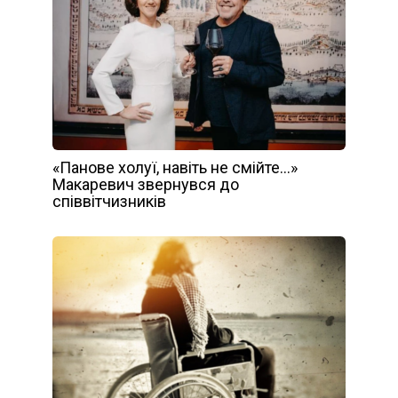
«Панове холуї, навіть не смійте…»
Макаревич звернувся до
співвітчизників