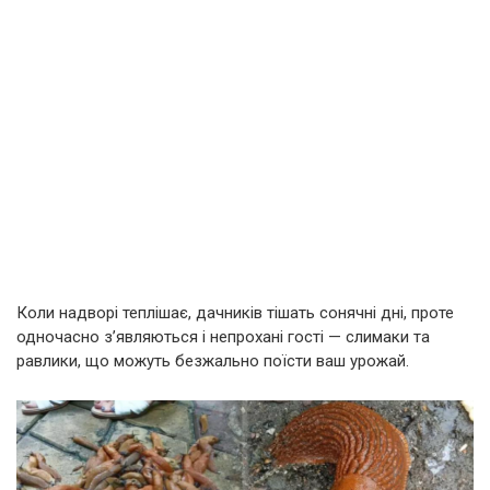
Коли надворі теплішає, дачників тішать сонячні дні, проте
одночасно з’являються і непрохані гості — слимаки та
равлики, що можуть безжально поїсти ваш урожай.