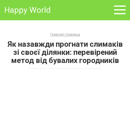
Skip
Happy World
to
content
Главная страница
Як назавжди прогнати слимаків
зі своєї ділянки: перевірений
метод від бувалих городників