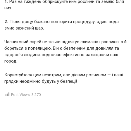
1.
Раз на тиждень обприскуйте ним рослини та землю біля
них.
2.
Після дощу бажано повторити процедуру, адже вода
змиє захисний шар.
Часниковий спрей не тільки відлякує слимаків і равликів, а й
бореться з попелицею. Він є безпечним для довкілля та
здоров’я людини, водночас ефективно захищаючи ваш
город.
Користуйтеся цим нехитрим, але дієвим розчином — і ваші
грядки неодмінно будуть у безпеці!
Post Views:
3 270