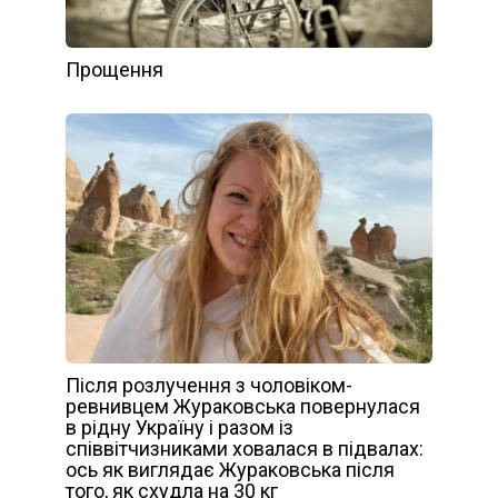
Прощення
Після розлучення з чоловіком-
ревнивцем Жураковська повернулася
в рідну Україну і разом із
співвітчизниками ховалася в підвалах:
ось як виглядає Жураковська після
того, як схудла на 30 кг