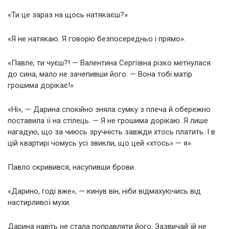
«Ти це зараз на щось натякаєш?»
«Я не натякаю. Я говорю безпосередньо і прямо».
«Павле, ти чуєш?! — Валентина Сергіївна різко метнулася
до сина, мало не зачепивши його. — Вона тобі матір
грошима дорікає!»
«Ні», — Дарина спокійно зняла сумку з плеча й обережно
поставила її на стілець. — Я не грошима дорікаю. Я лише
нагадую, що за чиюсь зручність завжди хтось платить. І в
цій квартирі чомусь усі звикли, що цей «хтось» — я».
Павло скривився, насупивши брови.
«Дарино, годі вже», — кинув він, ніби відмахуючись від
настирливої мухи.
Дарина навіть не стала поправляти його. Зазвичай їй не