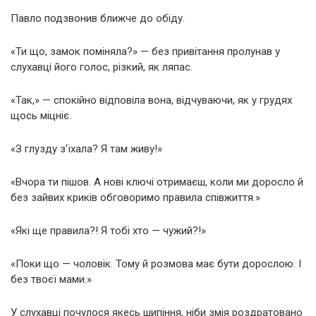
Павло подзвонив ближче до обіду.
«Ти що, замок поміняла?» — без привітання пролунав у
слухавці його голос, різкий, як ляпас.
«Так,» — спокійно відповіла вона, відчуваючи, як у грудях
щось міцніє.
«З глузду з’їхала? Я там живу!»
«Вчора ти пішов. А нові ключі отримаєш, коли ми доросло й
без зайвих криків обговоримо правила співжиття.»
«Які ще правила?! Я тобі хто — чужий?!»
«Поки що — чоловік. Тому й розмова має бути дорослою. І
без твоєї мами.»
У слухавці почулося якесь шипіння, ніби змія роздратовано