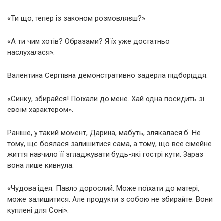
«Ти що, тепер із законом розмовляєш?»
«А ти чим хотів? Образами? Я їх уже достатньо
наслухалася».
Валентина Сергіївна демонстративно задерла підборіддя.
«Синку, збирайся! Поїхали до мене. Хай одна посидить зі
своїм характером».
Раніше, у такий момент, Дарина, мабуть, злякалася б. Не
тому, що боялася залишитися сама, а тому, що все сімейне
життя навчило її згладжувати будь-які гострі кути. Зараз
вона лише кивнула.
«Чудова ідея. Павло дорослий. Може поїхати до матері,
може залишитися. Але продукти з собою не збирайте. Вони
куплені для Соні».