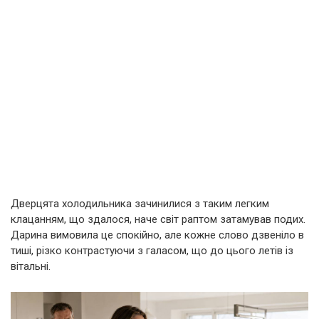
Дверцята холодильника зачинилися з таким легким
клацанням, що здалося, наче світ раптом затамував подих.
Дарина вимовила це спокійно, але кожне слово дзвеніло в
тиші, різко контрастуючи з галасом, що до цього летів із
вітальні.