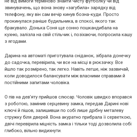
не від вимоги терміново знайти чисту футболку чи від
звинувачень, що вона знову «загубила» зарядку від
телефону, яку він сам вечір кинув бозна-куди. Просто
прокинулася раніше будильника, в спокої, якого так
бракувало. Донька Соня ще сонно пошкандибала на
кухню, залізла на свій стільчик і, позіхаючи, попросила кашу
з ягодами.
Дарина на автоматі приготувала сніданок, зібрала донечку
до садочка, перевірила, чи все на місці в рюкзачку. Все
йшло так розмірено, так легко. Навіть легше, ніж зазвичай,
коли доводилося балансувати між власними справами й
постійними запитами чоловіка.
О пів на дев’яту прийшов слюсар. Чоловік швидко впорався
з роботою, замінив серцевину замка, передав Дарині нові
ключі й пішов, залишивши по собі лише дрібну металеву
стружку біля дверей. Вона акуратно прибрала її серветкою,
двічі перевірила міцність замка і тільки тоді дозволила собі
глибоко, вільно видихнути.