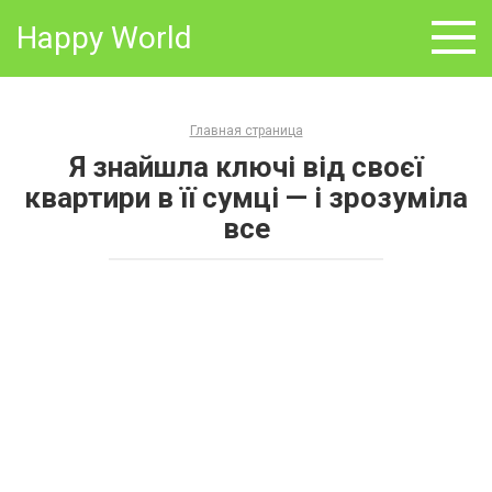
Skip
Happy World
to
content
Главная страница
Я знайшла ключі від своєї
квартири в її сумці — і зрозуміла
все