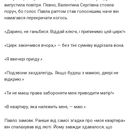
випустила повітря. Певно, Валентина Сергіївна стояла
поруч, бо голос Павла раптом став голоснішим, наче він
намагався перекричати когось.
«Дарино, не ганьбися. Віддай ключі, і припинимо цей цирк!»
«Цирк закінчився вчора,» — без тіні сумніву відрізала вона.
«Я ввечері приїду.»
«Подзвони заздалегідь. Якщо будеш з мамою, двері не
відкрию.»
«Ти не маєш права забороняти мені приводити матір!»
«В квартиру, яка належить мені, — маю.»
Павло замовк. Раніше від самої згадки про «моя квартира»
він спалахував від люті. Йому завжди здавалося, що