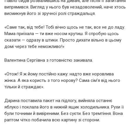
Павло сидів розвалившись на дивані, але після її запитання
випрямився. Вигляд у нього був незадоволений, наче хтось
висмикнув його зі зручної ролі страждальця.
«Саме так, від тебе! Тобі вічно щось не так, все не до ладу.
Мама приїхала — ти вже носом крутиш. Я спробую щось
сказати — одразу в штики. Просто дихати вільно в цьому
домі через тебе неможливо!»
Валентина Сергіївна з готовністю закивала.
«Отож! Я ж йому постійно кажу: надто вже норовлива
жінка. А яка користь з того норову? Сама сім’я від нього
тільки й страждає».
Дарина поставила пакет на підлогу, вийняла останнє
яблуко і поклала його в нижній ящик холодильника. Рухи її
були точними й вивіреними. Без суєти. Без тремтіння. Вона
раптом чітко побачила всю картину зі сторони.