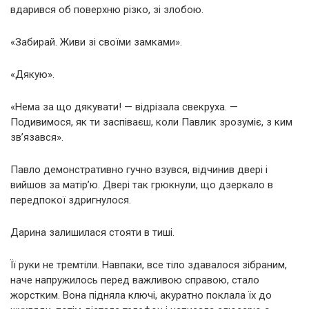
вдарився об поверхню різко, зі злобою.
«Забирай. Живи зі своїми замками».
«Дякую».
«Нема за що дякувати! — відрізала свекруха. —
Подивимося, як ти заспіваєш, коли Павлик зрозуміє, з ким
зв’язався».
Павло демонстративно гучно взувся, відчинив двері і
вийшов за матір’ю. Двері так грюкнули, що дзеркало в
передпокої здригнулося.
Дарина залишилася стояти в тиші.
Її руки не тремтіли. Навпаки, все тіло здавалося зібраним,
наче напружилось перед важливою справою, стало
жорстким. Вона підняла ключі, акуратно поклала їх до