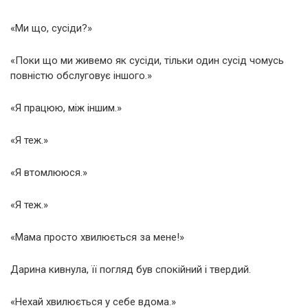
«Ми що, сусіди?»
«Поки що ми живемо як сусіди, тільки один сусід чомусь
повністю обслуговує іншого.»
«Я працюю, між іншим.»
«Я теж.»
«Я втомлююся.»
«Я теж.»
«Мама просто хвилюється за мене!»
Дарина кивнула, її погляд був спокійний і твердий.
«Нехай хвилюється у себе вдома.»