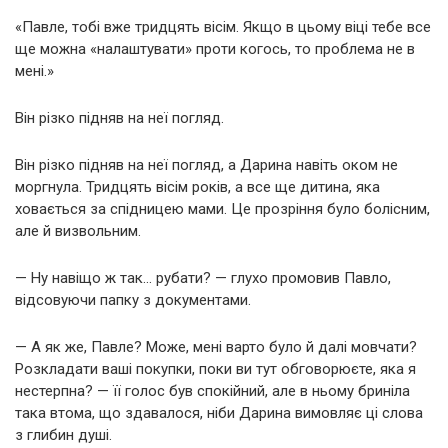
«Павле, тобі вже тридцять вісім. Якщо в цьому віці тебе все
ще можна «налаштувати» проти когось, то проблема не в
мені.»
Він різко підняв на неї погляд.
Він різко підняв на неї погляд, а Дарина навіть оком не
моргнула. Тридцять вісім років, а все ще дитина, яка
ховається за спідницею мами. Це прозріння було болісним,
але й визвольним.
— Ну навіщо ж так… рубати? — глухо промовив Павло,
відсовуючи папку з документами.
— А як же, Павле? Може, мені варто було й далі мовчати?
Розкладати ваші покупки, поки ви тут обговорюєте, яка я
нестерпна? — її голос був спокійний, але в ньому бриніла
така втома, що здавалося, ніби Дарина вимовляє ці слова
з глибин душі.