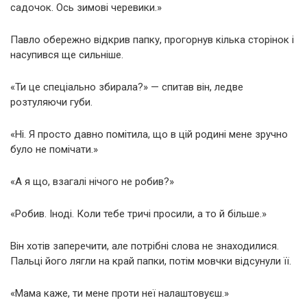
садочок. Ось зимові черевики.»
Павло обережно відкрив папку, прогорнув кілька сторінок і
насупився ще сильніше.
«Ти це спеціально збирала?» — спитав він, ледве
розтуляючи губи.
«Ні. Я просто давно помітила, що в цій родині мене зручно
було не помічати.»
«А я що, взагалі нічого не робив?»
«Робив. Іноді. Коли тебе тричі просили, а то й більше.»
Він хотів заперечити, але потрібні слова не знаходилися.
Пальці його лягли на край папки, потім мовчки відсунули її.
«Мама каже, ти мене проти неї налаштовуєш.»