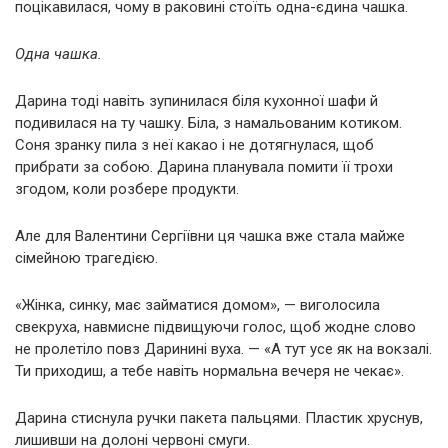
поцікавилася, чому в раковині стоїть одна-єдина чашка.
Одна чашка.
Дарина тоді навіть зупинилася біля кухонної шафи й
подивилася на ту чашку. Біла, з намальованим котиком.
Соня зранку пила з неї какао і не дотягнулася, щоб
прибрати за собою. Дарина планувала помити її трохи
згодом, коли розбере продукти.
Але для Валентини Сергіївни ця чашка вже стала майже
сімейною трагедією.
«Жінка, синку, має займатися домом», — виголосила
свекруха, навмисне підвищуючи голос, щоб жодне слово
не пролетіло повз Даринині вуха. — «А тут усе як на вокзалі.
Ти приходиш, а тебе навіть нормальна вечеря не чекає».
Дарина стиснула ручки пакета пальцями. Пластик хруснув,
лишивши на долоні червоні смуги.