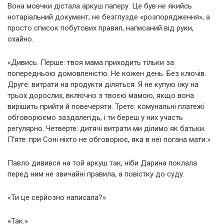
Вона мовчки дістала аркуш паперу. Це був не якийсь
нотаріальний документ, не безглузде «розпорядження», а
просто список побутових правил, написаний від руки,
охайно.
«Дивись. Перше: твоя мама приходить тільки за
попередньою домовленістю. Не кожен день. Без ключів.
Друге: витрати на продукти діляться. Я не купую їжу на
трьох дорослих, включно з твоєю мамою, якщо вона
вирішить прийти й повечеряти. Третє: комунальні платежі
обговорюємо заздалегідь, і ти береш у них участь
регулярно. Четверте: дитячі витрати ми ділимо як батьки.
П’яте: при Соні ніхто не обговорює, яка в неї погана мати.»
Павло дивився на той аркуш так, ніби Дарина поклала
перед ним не звичайні правила, а повістку до суду.
«Ти це серйозно написала?»
«Так.»