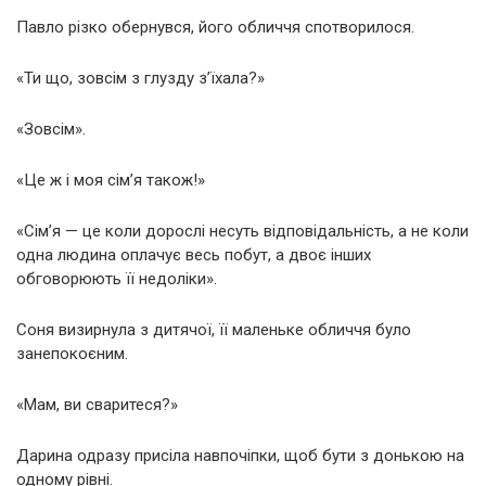
Павло різко обернувся, його обличчя спотворилося.
«Ти що, зовсім з глузду з’їхала?»
«Зовсім».
«Це ж і моя сім’я також!»
«Сім’я — це коли дорослі несуть відповідальність, а не коли
одна людина оплачує весь побут, а двоє інших
обговорюють її недоліки».
Соня визирнула з дитячої, її маленьке обличчя було
занепокоєним.
«Мам, ви сваритеся?»
Дарина одразу присіла навпочіпки, щоб бути з донькою на
одному рівні.