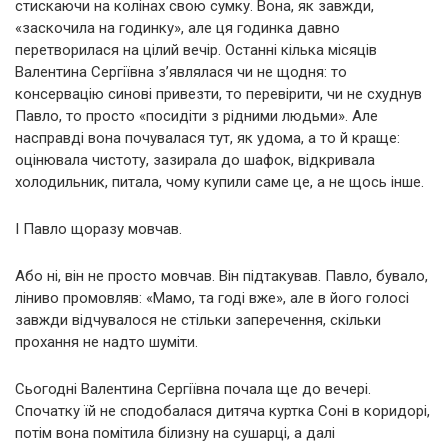
стискаючи на колінах свою сумку. Вона, як завжди,
«заскочила на годинку», але ця годинка давно
перетворилася на цілий вечір. Останні кілька місяців
Валентина Сергіївна з’являлася чи не щодня: то
консервацію синові привезти, то перевірити, чи не схуднув
Павло, то просто «посидіти з рідними людьми». Але
насправді вона почувалася тут, як удома, а то й краще:
оцінювала чистоту, зазирала до шафок, відкривала
холодильник, питала, чому купили саме це, а не щось інше.
І Павло щоразу мовчав.
Або ні, він не просто мовчав. Він підтакував. Павло, бувало,
ліниво промовляв: «Мамо, та годі вже», але в його голосі
завжди відчувалося не стільки заперечення, скільки
прохання не надто шуміти.
Сьогодні Валентина Сергіївна почала ще до вечері.
Спочатку їй не сподобалася дитяча куртка Соні в коридорі,
потім вона помітила білизну на сушарці, а далі