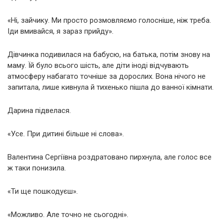
«Ні, зайчику. Ми просто розмовляємо голосніше, ніж треба.
Іди вмивайся, я зараз прийду».
Дівчинка подивилася на бабусю, на батька, потім знову на
маму. Їй було всього шість, але діти іноді відчувають
атмосферу набагато точніше за дорослих. Вона нічого не
запитала, лише кивнула й тихенько пішла до ванної кімнати.
Дарина підвелася.
«Усе. При дитині більше ні слова».
Валентина Сергіївна роздратовано пирхнула, але голос все
ж таки понизила.
«Ти ще пошкодуєш».
«Можливо. Але точно не сьогодні».