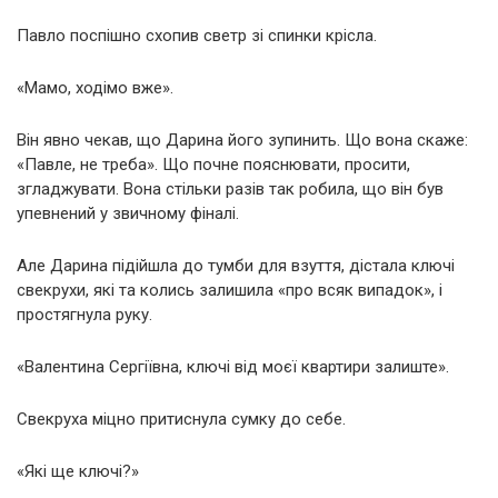
Павло поспішно схопив светр зі спинки крісла.
«Мамо, ходімо вже».
Він явно чекав, що Дарина його зупинить. Що вона скаже:
«Павле, не треба». Що почне пояснювати, просити,
згладжувати. Вона стільки разів так робила, що він був
упевнений у звичному фіналі.
Але Дарина підійшла до тумби для взуття, дістала ключі
свекрухи, які та колись залишила «про всяк випадок», і
простягнула руку.
«Валентина Сергіївна, ключі від моєї квартири залиште».
Свекруха міцно притиснула сумку до себе.
«Які ще ключі?»