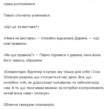
сумці розтулилися.
Павло спочатку усміхнувся.
«Що це за вистава?»
«Ніяка не вистава», — спокійно відказала Дарина. — «Це
нові правила».
«Які ще правила?» — Павло піднявся з дивана, наче вона
його чимось образила.
«Елементарні. Відтепер я купую їжу тільки для себе і Соні.
Оплачую рахунки, що стосуються нас двох. Все, що
потрібно тобі, як дорослому чоловікові, ти забезпечуєш
сам. А те, що твоя мама вважає за потрібне контролювати,
нехай вона сама і оплачує».
Обличчя свекрухи спалахнуло.