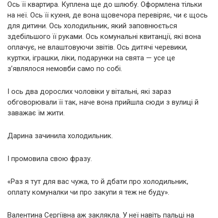
Ось її квартира. Куплена ще до шлюбу. Оформлена тільки
на неї. Ось її кухня, де вона щовечора перевіряє, чи є щось
для дитини. Ось холодильник, який заповнюється
здебільшого її руками. Ось комунальні квитанції, які вона
оплачує, не влаштовуючи звітів. Ось дитячі черевики,
куртки, іграшки, ліки, подарунки на свята — усе це
з’являлося немовби само по собі.
І ось два дорослих чоловіки у вітальні, які зараз
обговорювали її так, наче вона прийшла сюди з вулиці й
заважає їм жити.
Дарина зачинила холодильник.
І промовила свою фразу.
«Раз я тут для вас чужа, то й дбати про холодильник,
оплату комуналки чи про закупи я теж не буду».
Валентина Сергіївна аж заклякла. У неї навіть пальці на