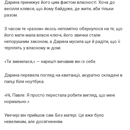
Дарина принижує його цим фактом власності. Хоча до
весілля клявся, що йому байдуже, де жити, аби тільки
разом.
З часом те «разом» якось непомітно обернулося на те, що
його мати мала власні ключі, його звички стали
непорушним законом, а Дарина мусила ще й радіти, що її
терплять у власному ж домі.
«Ти змінилася,» — нарешті вичавив він із себе.
Дарина перевела погляд на квитанції, акуратно складені в
папці біля ноутбука.
«Ні, Павле. Я просто перестала робити вигляд, що мені
нормально.»
Увечері він прийшов сам. Без матері. Це вже було
невеликим, але досягненням.