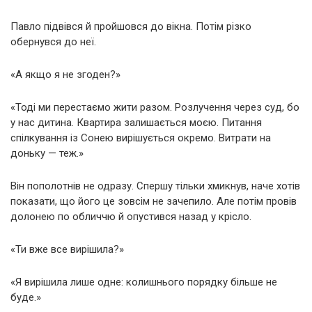
Павло підвівся й пройшовся до вікна. Потім різко
обернувся до неї.
«А якщо я не згоден?»
«Тоді ми перестаємо жити разом. Розлучення через суд, бо
у нас дитина. Квартира залишається моєю. Питання
спілкування із Сонею вирішується окремо. Витрати на
доньку — теж.»
Він пополотнів не одразу. Спершу тільки хмикнув, наче хотів
показати, що його це зовсім не зачепило. Але потім провів
долонею по обличчю й опустився назад у крісло.
«Ти вже все вирішила?»
«Я вирішила лише одне: колишнього порядку більше не
буде.»