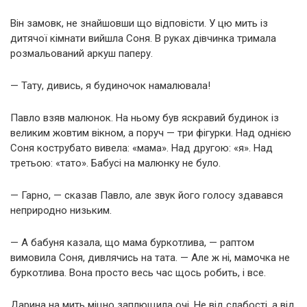
Він замовк, не знайшовши що відповісти. У цю мить із
дитячої кімнати вийшла Соня. В руках дівчинка тримала
розмальований аркуш паперу.
— Тату, дивись, я будиночок намалювала!
Павло взяв малюнок. На ньому був яскравий будинок із
великим жовтим вікном, а поруч — три фігурки. Над однією
Соня кострубато вивела: «мама». Над другою: «я». Над
третьою: «тато». Бабусі на малюнку не було.
— Гарно, — сказав Павло, але звук його голосу здавався
неприродно низьким.
— А бабуня казала, що мама буркотлива, — раптом
вимовила Соня, дивлячись на тата. — Але ж ні, мамочка не
буркотлива. Вона просто весь час щось робить, і все.
Дарина на мить міцно заплющила очі. Не від слабості, а від