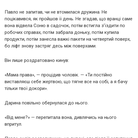
Павло не запитав, чи не втомилася дружина. Не
поцікавився, як пройшов її день. Не згадав, що вранці саме
вона відвела Соню в садочок, потім встигла з’їздити по
робочих справах, потім забрала доньку, потім купила
продукти, потім занесла важкі пакети на четвертий поверх,
бо ліфт знову застряг десь між поверхами.
Він лише роздратовано кинув:
«Мама права», — процідив чоловік. — «Ти постійно
виставляєш себе жертвою, що тягне все на собі, а я бачу
тільки твої докори».
Дарина повільно обернулася до нього.
«Від мене?» — перепитала вона, дивлячись на нього
впритул.