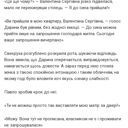
«Це ще чому?» — Валентина Сергіївна різко підвелася,
мало не перекинувши стілець. — Я до сина прийшла!»
«Ви прийшли в мою квартиру, Валентина Сергіївна, — голос
Дарини був рівним, без жодної емоції. — До сина можна
прийти лише на запрошення господаря житла. Сьогодні
ваше запрошення вичерпано».
Свекруха розгублено розкрила рота, шукаючи відповідь.
Вона звикла, що Дарина сперечається, виправдовується,
намагається щось довести. А зараз перед нею стояла
жінка з такою спокійною інтонацією і таким обличчям, на
якому годі було вловити хоч якусь ознаку слабкості.
Павло зробив крок до неї.
«Ти не можеш просто так виставляти мою матір за двері!»
«Можу. Вона тут не прописана, власником не є і проживати
не запрошувалася».