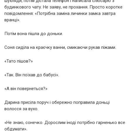
шухляди, потім дістала телефон і написала слюсарю з
будинкового чату. Не заяву, не прохання. Просто коротке
повідомлення: «Потрібна заміна личинки замка завтра
вранці».
Потім вона пішла до доньки.
Соня сиділа на краєчку ванни, смикаючи рукав піжами.
«Тато пішов?»
«Так. Він поїхав до бабусі».
«А він повернеться?»
Дарина присіла поруч і обережно поправила доньці
волосся за вухо.
«Не знаю, сонечко. Дорослим іноді потрібно гарненько все
обдумати».