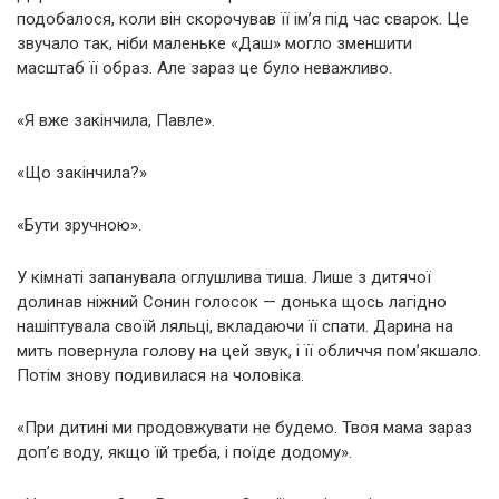
подобалося, коли він скорочував її ім’я під час сварок. Це
звучало так, ніби маленьке «Даш» могло зменшити
масштаб її образ. Але зараз це було неважливо.
«Я вже закінчила, Павле».
«Що закінчила?»
«Бути зручною».
У кімнаті запанувала оглушлива тиша. Лише з дитячої
долинав ніжний Сонин голосок — донька щось лагідно
нашіптувала своїй ляльці, вкладаючи її спати. Дарина на
мить повернула голову на цей звук, і її обличчя пом’якшало.
Потім знову подивилася на чоловіка.
«При дитині ми продовжувати не будемо. Твоя мама зараз
доп’є воду, якщо їй треба, і поїде додому».