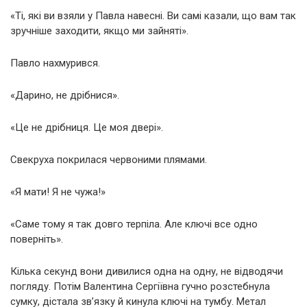
«Ті, які ви взяли у Павла навесні. Ви самі казали, що вам так
зручніше заходити, якщо ми зайняті».
Павло нахмурився.
«Дарино, не дрібнися».
«Це не дрібниця. Це моя двері».
Свекруха покрилася червоними плямами.
«Я мати! Я не чужа!»
«Саме тому я так довго терпіла. Але ключі все одно
поверніть».
Кілька секунд вони дивилися одна на одну, не відводячи
погляду. Потім Валентина Сергіївна гучно розстебнула
сумку, дістала зв’язку й кинула ключі на тумбу. Метал