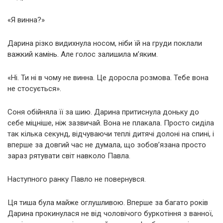
«Я винна?»
Дарина різко видихнула носом, ніби їй на груди поклали
важкий камінь. Але голос залишила м’яким.
«Ні. Ти ні в чому не винна. Це доросла розмова. Тебе вона
не стосується».
Соня обійняла її за шию. Дарина притиснула доньку до
себе міцніше, ніж зазвичай. Вона не плакала. Просто сиділа
так кілька секунд, відчуваючи теплі дитячі долоні на спині, і
вперше за довгий час не думала, що зобов’язана просто
зараз рятувати світ навколо Павла.
Наступного ранку Павло не повернувся.
Ця тиша була майже оглушливою. Вперше за багато років
Дарина прокинулася не від чоловічого буркотіння з ванної,