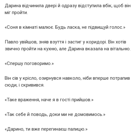
Дарина відчинила двері й одразу відступила вбік, щоб він
міг пройти.
«Соня в кімнаті малює. Будь ласка, не підвищуй голос.»
Павло увійшов, зняв взуття і застиг у коридорі. Він хотів
звично пройти на кухню, але Дарина вказала на вітальню.
«Спершу поговоримо.»
Він сів у крісло, озирнувся навколо, ніби вперше потрапив
сюди, і скривився.
«Таке враження, наче я в гості прийшов.»
«Так себе й поводь, доки ми не домовимось.»
«Дарино, ти вже перегинаєш палицю.»