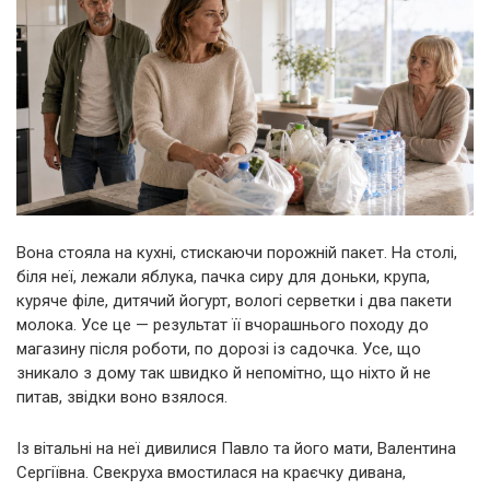
Вона стояла на кухні, стискаючи порожній пакет. На столі,
біля неї, лежали яблука, пачка сиру для доньки, крупа,
куряче філе, дитячий йогурт, вологі серветки і два пакети
молока. Усе це — результат її вчорашнього походу до
магазину після роботи, по дорозі із садочка. Усе, що
зникало з дому так швидко й непомітно, що ніхто й не
питав, звідки воно взялося.
Із вітальні на неї дивилися Павло та його мати, Валентина
Сергіївна. Свекруха вмостилася на краєчку дивана,