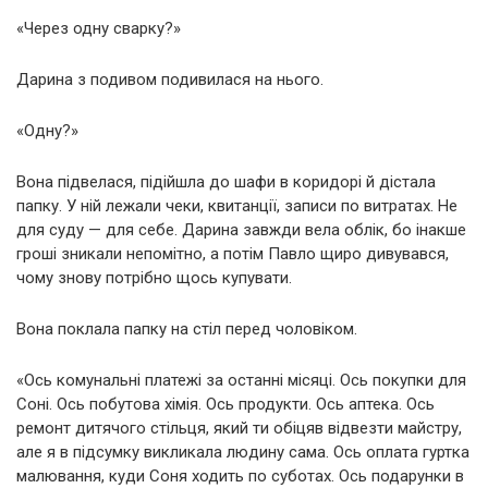
«Через одну сварку?»
Дарина з подивом подивилася на нього.
«Одну?»
Вона підвелася, підійшла до шафи в коридорі й дістала
папку. У ній лежали чеки, квитанції, записи по витратах. Не
для суду — для себе. Дарина завжди вела облік, бо інакше
гроші зникали непомітно, а потім Павло щиро дивувався,
чому знову потрібно щось купувати.
Вона поклала папку на стіл перед чоловіком.
«Ось комунальні платежі за останні місяці. Ось покупки для
Соні. Ось побутова хімія. Ось продукти. Ось аптека. Ось
ремонт дитячого стільця, який ти обіцяв відвезти майстру,
але я в підсумку викликала людину сама. Ось оплата гуртка
малювання, куди Соня ходить по суботах. Ось подарунки в