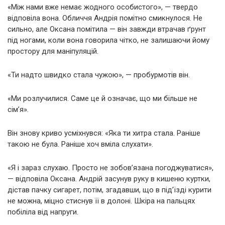
«Між нами вже немає жодного особистого», — твердо
відповіла вона. Обличчя Андрія помітно смикнулося. Не
сильно, але Оксана помітила — він завжди втрачав ґрунт
під ногами, коли вона говорила чітко, не залишаючи йому
простору для маніпуляцій.
«Ти надто швидко стала чужою», — пробурмотів він.
«Ми розлучилися. Саме це й означає, що ми більше не
сім’я».
Він знову криво усміхнувся: «Яка ти хитра стала. Раніше
такою не була. Раніше хоч вміла слухати».
«Я і зараз слухаю. Просто не зобов’язана погоджуватися»,
— відповіла Оксана. Андрій засунув руку в кишеню куртки,
дістав пачку сигарет, потім, згадавши, що в під’їзді курити
не можна, міцно стиснув її в долоні. Шкіра на пальцях
побіліла від напруги.