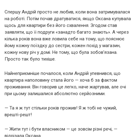
Спершу Андрій просто не любив, коли вона затримувалася
на роботі. Потім почав дратуватися, якщо Оксана купувала
щось для квартири без його схвалення. Згодом став
заявляти, що її подруги «занадто багато знають». А через
кілька років вона вже ловила себе на тому, що пояснює
йому кожну поїздку до сестри, кожен похід у магазин,
кожну нову річ у домі. Не тому, що була зобов’язана.
Просто так було тихіше.
Найнеприємніше почалося, коли Андрій упевнився, що
квартира наполовину стала його — хоча б за фактом
проживання. Він говорив це легко, наче жартував, але очі
при цьому залишалися абсолютно серйозними.
— Та я ж тут стільки років прожив! Я ж тобі не чужий,
врешті-решт!
— Жити тут і бути власником — це зовсім різні речі, —
відрізала Оксана.