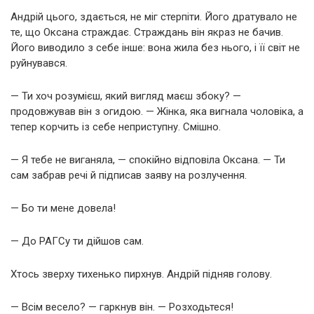
Андрій цього, здається, не міг стерпіти. Його дратувало не
те, що Оксана страждає. Страждань він якраз не бачив.
Його виводило з себе інше: вона жила без нього, і її світ не
руйнувався.
— Ти хоч розумієш, який вигляд маєш збоку? —
продовжував він з огидою. — Жінка, яка вигнала чоловіка, а
тепер корчить із себе неприступну. Смішно.
— Я тебе не виганяла, — спокійно відповіла Оксана. — Ти
сам забрав речі й підписав заяву на розлучення.
— Бо ти мене довела!
— До РАГСу ти дійшов сам.
Хтось зверху тихенько пирхнув. Андрій підняв голову.
— Всім весело? — гаркнув він. — Розходьтеся!