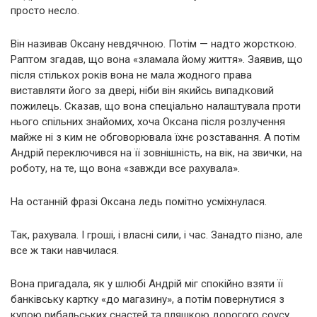
просто несло.
Він називав Оксану невдячною. Потім — надто жорсткою.
Раптом згадав, що вона «зламала йому життя». Заявив, що
після стількох років вона не мала жодного права
виставляти його за двері, ніби він якийсь випадковий
пожилець. Сказав, що вона спеціально налаштувала проти
нього спільних знайомих, хоча Оксана після розлучення
майже ні з ким не обговорювала їхнє розставання. А потім
Андрій переключився на її зовнішність, на вік, на звички, на
роботу, на те, що вона «завжди все рахувала».
На останній фразі Оксана ледь помітно усміхнулася.
Так, рахувала. І гроші, і власні сили, і час. Занадто пізно, але
все ж таки навчилася.
Вона пригадала, як у шлюбі Андрій міг спокійно взяти її
банківську картку «до магазину», а потім повернутися з
купою рибальських снастей та пляшкою дорогого соусу,