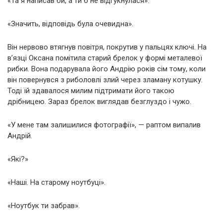
«Та я написав би, а ти б не відгукнулася».
«Значить, відповідь була очевидна».
Він нервово втягнув повітря, покрутив у пальцях ключі. На
в’язці Оксана помітила старий брелок у формі металевої
рибки. Вона подарувала його Андрію років сім тому, коли
він повернувся з риболовлі злий через зламану котушку.
Тоді їй здавалося милим підтримати його такою
дрібницею. Зараз брелок виглядав безглуздо і чужо.
«У мене там залишилися фотографії», — раптом випалив
Андрій.
«Які?»
«Наші. На старому ноутбуці».
«Ноутбук ти забрав».