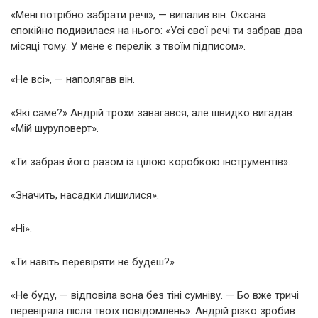
«Мені потрібно забрати речі», — випалив він. Оксана
спокійно подивилася на нього: «Усі свої речі ти забрав два
місяці тому. У мене є перелік з твоїм підписом».
«Не всі», — наполягав він.
«Які саме?» Андрій трохи завагався, але швидко вигадав:
«Мій шуруповерт».
«Ти забрав його разом із цілою коробкою інструментів».
«Значить, насадки лишилися».
«Ні».
«Ти навіть перевіряти не будеш?»
«Не буду, — відповіла вона без тіні сумніву. — Бо вже тричі
перевіряла після твоїх повідомлень». Андрій різко зробив