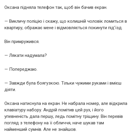
Оксана підняла телефон так, щоб він бачив екран.
— Викличу поліцію і скажу, що колишній чоловік ломиться в
квартиру, ображає мене і відмовляється покинути під’їзд.
Він примружився.
— Лякати надумала?
— Попереджаю.
— Завжди була боягузкою. Тільки чужими руками і вмієш
діяти.
Оксана натиснула на екран. Не набрала номер, але відкрила
клавіатуру набору. Андрій помітив цей рух, і його
упевненість дала першу, ледь помітну тріщину. Він перевів
погляд з телефону на її обличчя, наче шукав там
найменший сумнів. Але не знайшов.