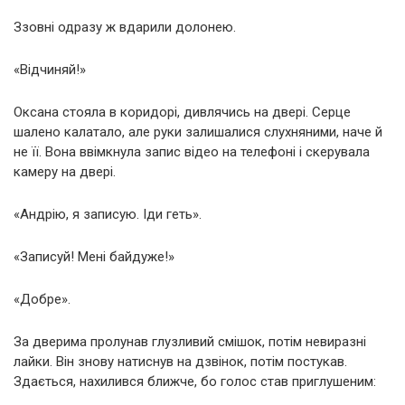
Ззовні одразу ж вдарили долонею.
«Відчиняй!»
Оксана стояла в коридорі, дивлячись на двері. Серце
шалено калатало, але руки залишалися слухняними, наче й
не її. Вона ввімкнула запис відео на телефоні і скерувала
камеру на двері.
«Андрію, я записую. Іди геть».
«Записуй! Мені байдуже!»
«Добре».
За дверима пролунав глузливий смішок, потім невиразні
лайки. Він знову натиснув на дзвінок, потім постукав.
Здається, нахилився ближче, бо голос став приглушеним: