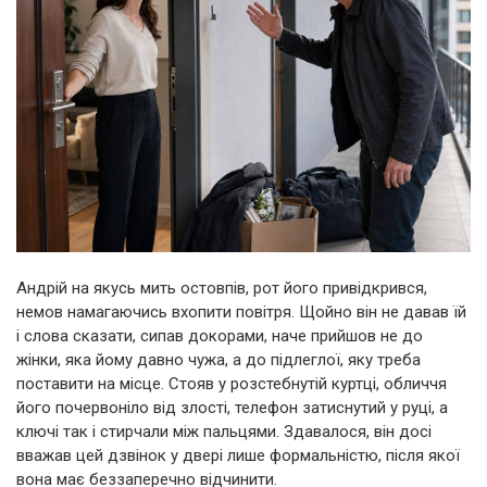
Андрій на якусь мить остовпів, рот його привідкрився,
немов намагаючись вхопити повітря. Щойно він не давав їй
і слова сказати, сипав докорами, наче прийшов не до
жінки, яка йому давно чужа, а до підлеглої, яку треба
поставити на місце. Стояв у розстебнутій куртці, обличчя
його почервоніло від злості, телефон затиснутий у руці, а
ключі так і стирчали між пальцями. Здавалося, він досі
вважав цей дзвінок у двері лише формальністю, після якої
вона має беззаперечно відчинити.