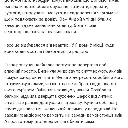
допомогти, але Андрій чомусь вирішив, що допомога має
означати повне обслуговування: записати, відвезти,
зустріти, нагодувати, вислухати невдоволення чергами та
ще й подякувати за довіру. Сам Андрій у ті дні був, як
завжди, «дуже зайнятий», коли турбота зі слів
перетворювалася на реальні справи.
І все це відбувалося в її квартирі. У її домі. У місці, куди
вона колись хотіла повертатися з радістю.
Після розлучення Оксана поступово повертала собі
власний простір. Викинула Андрієву тріснуту кружку, яку він
чомусь забороняв чіпати. Зняла з антресолі коробки з його
старими журналами, які він так і не забрав, і відвезла до
нього кур’єром. Звільнила полицю у ванній. Розібрала
балкон. Відмила дверцята кухонних шафок від липких
слідів, що раніше дратували її щоранку. Купила собі нову
лампу для читання і маленький килимок у передпокій. Не
заради грандіозного ремонту, не заради демонстрації змін.
А просто тому, що тепер могла обирати сама.