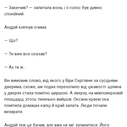
— Закінчив? — запитала вона, і її голос був дивно
спокійний.
Андрій кліпнув очима.
— Що?
— Ти вже все сказав?
— Ах ти ж…
Він вимовив слово, від якого у Віри Сергіївни за сусідніми
дверима, схоже, аж подих перехопило від цікавості: щілина
у дверях стала помітно ширшою. А зверху, на міжповерховій
площадці, хтось тихенько вийшов. Оксана краєм ока
помітила домашні капці й край халата. Люди почали
визирати.
Андрій теж це бачив, але вже не міг зупинитися. Його