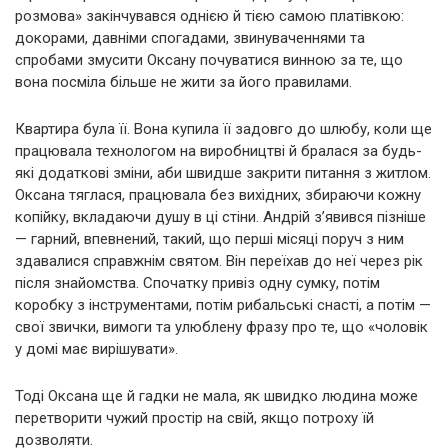
розмова» закінчувався однією й тією самою платівкою:
докорами, давніми спогадами, звинуваченнями та
спробами змусити Оксану почуватися винною за те, що
вона посміла більше не жити за його правилами.
Квартира була її. Вона купила її задовго до шлюбу, коли ще
працювала технологом на виробництві й бралася за будь-
які додаткові зміни, аби швидше закрити питання з житлом.
Оксана тяглася, працювала без вихідних, збираючи кожну
копійку, вкладаючи душу в ці стіни. Андрій з’явився пізніше
— гарний, впевнений, такий, що перші місяці поруч з ним
здавалися справжнім святом. Він переїхав до неї через рік
після знайомства. Спочатку привіз одну сумку, потім
коробку з інструментами, потім рибальські снасті, а потім —
свої звички, вимоги та улюблену фразу про те, що «чоловік
у домі має вирішувати».
Тоді Оксана ще й гадки не мала, як швидко людина може
перетворити чужий простір на свій, якщо потроху їй
дозволяти.