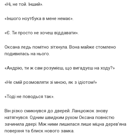
«Ні, не той. Інший».
«Іншого ноутбука в мене немає».
«Є. Ти просто не хочеш віддавати».
Оксана ледь помітно зітхнула. Вона майже стомлено
подивилась на нього.
«Андрію, ти ж сам розумієш, що вигадуєш на ходу?»
«Не смій розмовляти зі мною, як з ідіотом!»
«Тоді не поводься так».
Він різко смикнувся до дверей. Ланцюжок знову
натягнувся. Одним швидким рухом Оксана повністю
зачинила двері. Між ними лишилася лише міцна дерев’яна
поверхня та блиск нового замка.