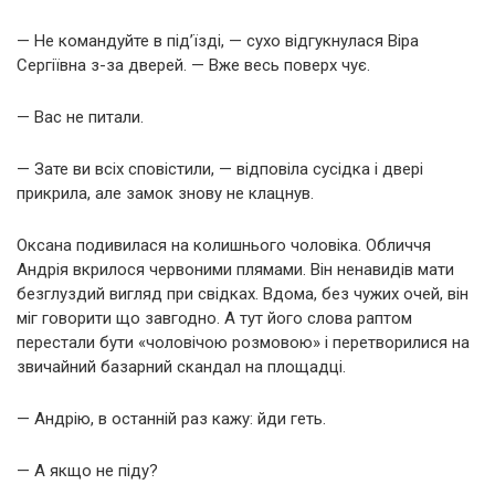
— Не командуйте в під’їзді, — сухо відгукнулася Віра
Сергіївна з-за дверей. — Вже весь поверх чує.
— Вас не питали.
— Зате ви всіх сповістили, — відповіла сусідка і двері
прикрила, але замок знову не клацнув.
Оксана подивилася на колишнього чоловіка. Обличчя
Андрія вкрилося червоними плямами. Він ненавидів мати
безглуздий вигляд при свідках. Вдома, без чужих очей, він
міг говорити що завгодно. А тут його слова раптом
перестали бути «чоловічою розмовою» і перетворилися на
звичайний базарний скандал на площадці.
— Андрію, в останній раз кажу: йди геть.
— А якщо не піду?