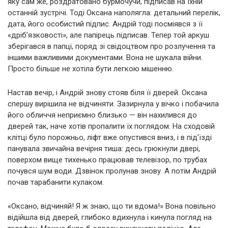
яку сам же, роздратовано бурмочучи, підписав на їхній
останній зустрічі. Тоді Оксана наполягла: детальний перелік,
дата, його особистий підпис. Андрій тоді посміявся з її
«дріб’язковості», але папірець підписав. Тепер той аркуш
зберігався в папці, поряд зі свідоцтвом про розлучення та
іншими важливими документами. Вона не шукала війни.
Просто більше не хотіла бути легкою мішенню.
Настав вечір, і Андрій знову стояв біля її дверей. Оксана
спершу вирішила не відчиняти. Зазирнула у вічко і побачила
його обличчя неприємно близько — він нахилився до
дверей так, наче хотів пропалити їх поглядом. На сходовій
клітці було порожньо, ліфт вже опустився вниз, і в під’їзді
панувала звичайна вечірня тиша: десь грюкнули двері,
поверхом вище тихенько працював телевізор, по трубах
почувся шум води. Дзвінок пролунав знову. А потім Андрій
почав тарабанити кулаком.
«Оксано, відчиняй! Я ж знаю, що ти вдома!» Вона повільно
відійшла від дверей, глибоко вдихнула і кинула погляд на