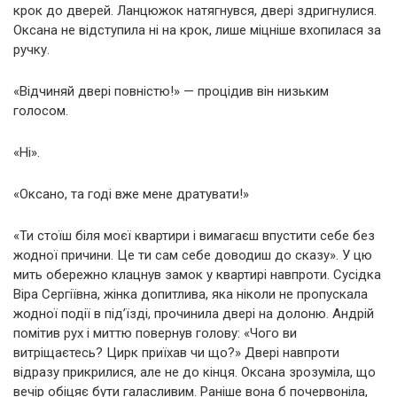
крок до дверей. Ланцюжок натягнувся, двері здригнулися.
Оксана не відступила ні на крок, лише міцніше вхопилася за
ручку.
«Відчиняй двері повністю!» — процідив він низьким
голосом.
«Ні».
«Оксано, та годі вже мене дратувати!»
«Ти стоїш біля моєї квартири і вимагаєш впустити себе без
жодної причини. Це ти сам себе доводиш до сказу». У цю
мить обережно клацнув замок у квартирі навпроти. Сусідка
Віра Сергіївна, жінка допитлива, яка ніколи не пропускала
жодної події в під’їзді, прочинила двері на долоню. Андрій
помітив рух і миттю повернув голову: «Чого ви
витріщаєтесь? Цирк приїхав чи що?» Двері навпроти
відразу прикрилися, але не до кінця. Оксана зрозуміла, що
вечір обіцяє бути галасливим. Раніше вона б почервоніла,