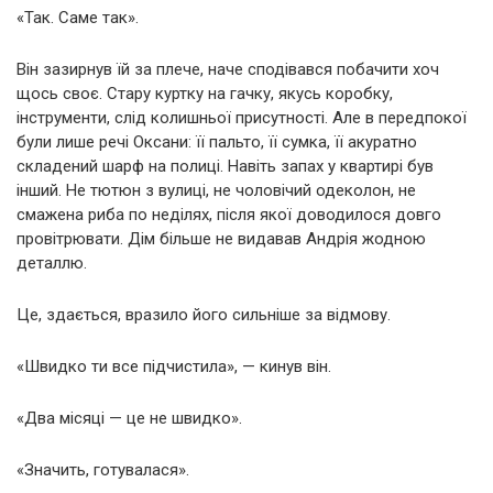
«Так. Саме так».
Він зазирнув їй за плече, наче сподівався побачити хоч
щось своє. Стару куртку на гачку, якусь коробку,
інструменти, слід колишньої присутності. Але в передпокої
були лише речі Оксани: її пальто, її сумка, її акуратно
складений шарф на полиці. Навіть запах у квартирі був
інший. Не тютюн з вулиці, не чоловічий одеколон, не
смажена риба по неділях, після якої доводилося довго
провітрювати. Дім більше не видавав Андрія жодною
деталлю.
Це, здається, вразило його сильніше за відмову.
«Швидко ти все підчистила», — кинув він.
«Два місяці — це не швидко».
«Значить, готувалася».