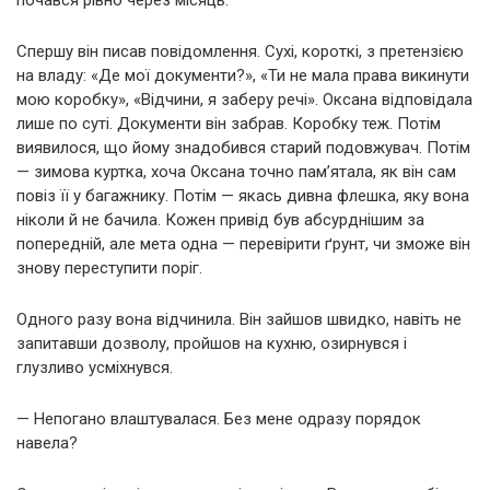
почався рівно через місяць.
Спершу він писав повідомлення. Сухі, короткі, з претензією
на владу: «Де мої документи?», «Ти не мала права викинути
мою коробку», «Відчини, я заберу речі». Оксана відповідала
лише по суті. Документи він забрав. Коробку теж. Потім
виявилося, що йому знадобився старий подовжувач. Потім
— зимова куртка, хоча Оксана точно пам’ятала, як він сам
повіз її у багажнику. Потім — якась дивна флешка, яку вона
ніколи й не бачила. Кожен привід був абсурднішим за
попередній, але мета одна — перевірити ґрунт, чи зможе він
знову переступити поріг.
Одного разу вона відчинила. Він зайшов швидко, навіть не
запитавши дозволу, пройшов на кухню, озирнувся і
глузливо усміхнувся.
— Непогано влаштувалася. Без мене одразу порядок
навела?