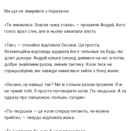
Він ще не змирився з поразкою.
«Ти змінилася. Зовсім чужа стала», — прошипів Андрій, його
голос враз стих, але в ньому закипала злість.
«Так», — спокійно відповіла Оксана. Ця проста,
беземоційна відповідь вдарила його сильніше за будь-які
довгі докори. Андрій кілька секунд дивився на неї, а потім,
добре знайомим рухом, змінив тактику. Коли тиск не
спрацьовував, він завжди намагався зайти з боку жалю.
«Оксано, ну навіщо так? Ми ж стільки разом прожили. Я ж
не чужий тобі. Я просто поговорити хотів. По-людськи. А ти
одразу про ланцюжок, поліцію, сусідів».
«По-людськи — це коли спершу питають, чи можна
прийти», — твердо відповіла жінка.