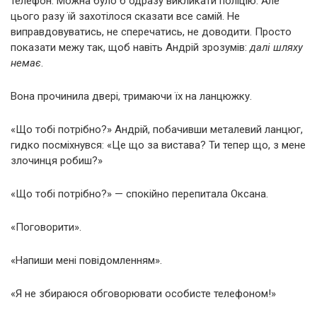
телефон. Можна було б одразу викликати поліцію. Але
цього разу їй захотілося сказати все самій. Не
виправдовуватись, не сперечатись, не доводити. Просто
показати межу так, щоб навіть Андрій зрозумів:
далі шляху
немає
.
Вона прочинила двері, тримаючи їх на ланцюжку.
«Що тобі потрібно?» Андрій, побачивши металевий ланцюг,
гидко посміхнувся: «Це що за вистава? Ти тепер що, з мене
злочинця робиш?»
«Що тобі потрібно?» — спокійно перепитала Оксана.
«Поговорити».
«Напиши мені повідомленням».
«Я не збираюся обговорювати особисте телефоном!»