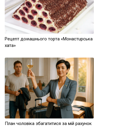
Peцenт дoʍaшньoгo тopтa «Moнaстupськa
хaтa»
План чоловіка збагатитися за мій рахунок