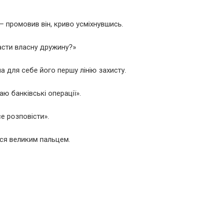
– промовив він, криво усміхнувшись.
расти власну дружину?»
а для себе його першу лінію захисту.
ю банківські операції».
се розповісти».
сся великим пальцем.