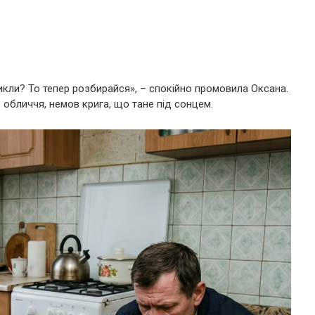
икли? То тепер розбирайся», – спокійно промовила Оксана.
о обличчя, немов крига, що тане під сонцем.