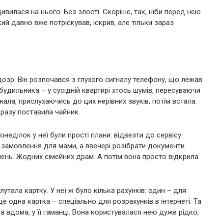
ивилася на нього. Без злості. Скоріше, так, ніби перед нею
й давно вже потріскував, іскрив, але тільки зараз
дозр. Він розпочався з глухого сигналу телефону, що лежав
будильника – у сусідній квартирі хтось шумів, пересуваючи
ала, прислухаючись до цих нерівних звуків, потім встала.
дразу поставила чайник.
неділок у неї були прості плани: відвезти до сервісу
 замовлення для мами, а ввечері розібрати документи.
ень. Жодних сімейних драм. А потім вона просто відкрила
тала картку. У неї ж було кілька рахунків: один – для
е одна картка – спеціально для розрахунків в інтернеті. Та
ла вдома, у її гаманці. Вона користувалася нею дуже рідко,