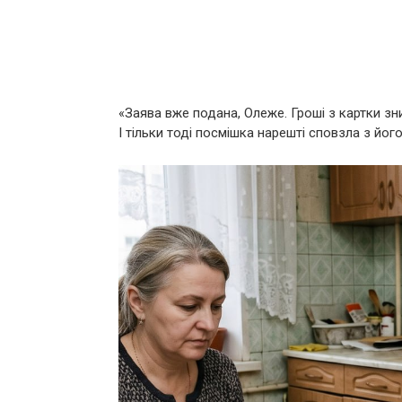
«Заява вже подана, Олеже. Гроші з картки зн
І тільки тоді посмішка нарешті сповзла з йог