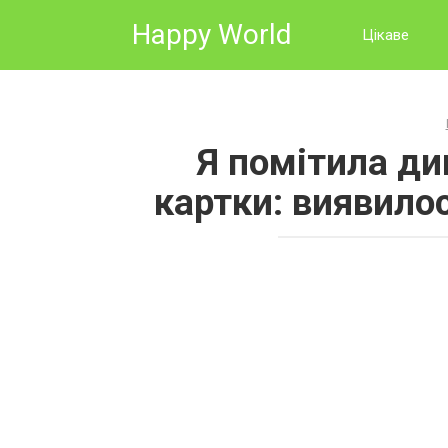
Skip
Happy World
to
Цікаве
content
Я помітила див
картки: виявилос