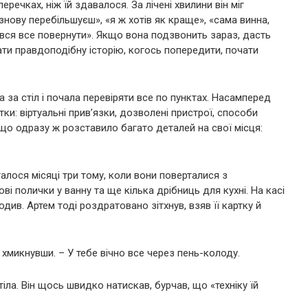
еречках, ніж їй здавалося. За лічені хвилини він міг
нову перебільшуєш», «я ж хотів як краще», «сама винна,
ався все повернути». Якщо вона подзвонить зараз, дасть
дати правдоподібну історію, когось попередити, почати
 за стіл і почала перевіряти все по пунктах. Насамперед
ки: віртуальні прив’язки, дозволені пристрої, способи
е, що одразу ж розставило багато деталей на свої місця:
талося місяці три тому, коли вони поверталися з
ві полички у ванну та ще кілька дрібниць для кухні. На касі
ходив. Артем тоді роздратовано зітхнув, взяв її картку й
, хмикнувши. – У тебе вічно все через пень-колоду.
іла. Він щось швидко натискав, бурчав, що «техніку їй