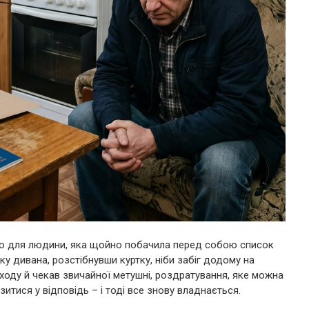
то для людини, яка щойно побачила перед собою список
чку дивана, розстібнувши куртку, ніби забіг додому на
 входу й чекав звичайної метушні, роздратування, яке можна
итися у відповідь – і тоді все знову владнається.