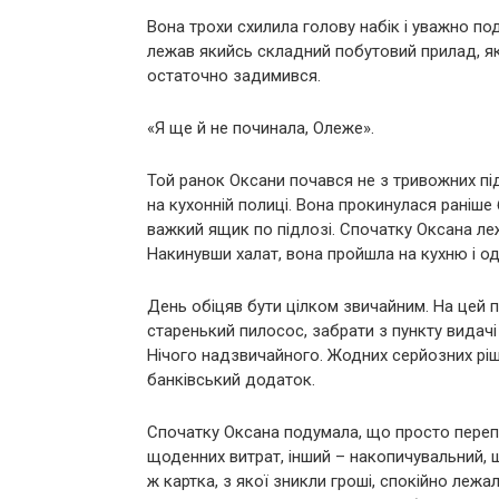
Вона трохи схилила голову набік і уважно под
лежав якийсь складний побутовий прилад, яки
остаточно задимився.
«Я ще й не починала, Олеже».
Той ранок Оксани почався не з тривожних пі
на кухонній полиці. Вона прокинулася раніше 
важкий ящик по підлозі. Спочатку Оксана леж
Накинувши халат, вона пройшла на кухню і о
День обіцяв бути цілком звичайним. На цей по
старенький пилосос, забрати з пункту видачі
Нічого надзвичайного. Жодних серйозних ріш
банківський додаток.
Спочатку Оксана подумала, що просто переплу
щоденних витрат, інший – накопичувальний, щ
ж картка, з якої зникли гроші, спокійно лежа