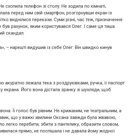
 Не схопила телефон зі столу. Не ходила по кімнаті,
ала перед ним свій смартфон, розгорнувши екран із
тко виднілися перекази. Суми різні, час теж, призначення
е був рахунок, яким користувався Олег. І саме ця тиша
ий скандал.
а», – нарешті видушив із себе Олег. Він швидко кинув
ю акуратно лежала тека з роздруківками, ручка, її паспорт
ку екрана. Його вона дістала зранку зі шухляди, щоб
она. Її голос був рівним. Не крижаним, не театральним, а
 звик, що у важкі хвилини Оксана завжди була жвавою,
о легко перебити, збити з пантелику, образити словом,
ивилася прямо, не поспішала і не давала йому жодної