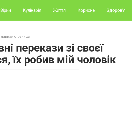
Зірки
Кулінарія
Життя
Корисне
Здоров’я
Главная страница
ні перекази зі своєї
я, їх робив мій чоловік