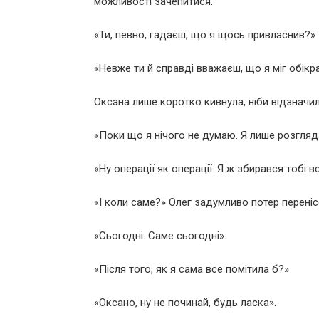
можливості зачепитися.
«Ти, певно, гадаєш, що я щось привласнив?» 
«Невже ти й справді вважаєш, що я міг обік
Оксана лише коротко кивнула, ніби відзначил
«Поки що я нічого не думаю. Я лише розгляда
«Ну операції як операції. Я ж збирався тобі в
«І коли саме?» Олег задумливо потер перені
«Сьогодні. Саме сьогодні».
«Після того, як я сама все помітила б?»
«Оксано, ну не починай, будь ласка».