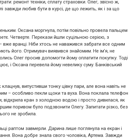
рати: ремонт техніки, сплату страховки. Олег, звісно ж,
алі завжди любив бути в курсі, де що лежить, як і за що
еньким. Оксана моргнула, потім повільно провела пальцем
Третє. Четверте. Перекази йшли суцільною серією, з
і – вже вранці. Ніби хтось не наважився забрати все одним
риють його. Отримувач виявився знайомим. Не ім’я, не
Колись Олег просив допомогти йому оплатити покупку. Тоді
цює, і Оксана перевела йому невелику суму. Банківський
 клацнув, випустивши тонку цівку пари, але вона навіть не
ячим – особливо пекли щоки та вуха. Вона поклала телефон
и, відкрила кран з холодною водою і просто дивилася, як
ершим поривом було подзвонити Олегу. Запитати різко, без
ього не зробила.
льці раптом завмерли. Дарина лише поглянула на екран і
нання. Вона добре знала свого чоловіка, Артема. Завжди