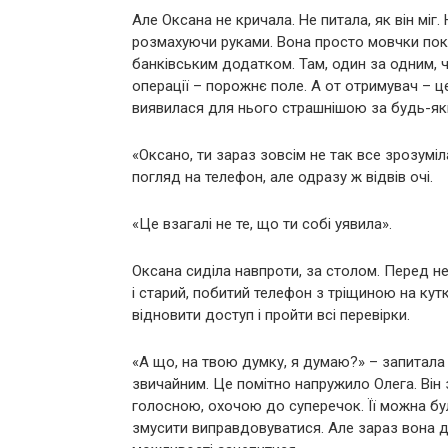
Але Оксана не кричала. Не питала, як він міг.
розмахуючи руками. Вона просто мовчки покл
банківським додатком. Там, один за одним, чі
операції – порожнє поле. А от отримувач – ц
виявилася для нього страшнішою за будь-як
«Оксано, ти зараз зовсім не так все зрозуміл
погляд на телефон, але одразу ж відвів очі.
«Це взагалі не те, що ти собі уявила».
Оксана сиділа навпроти, за столом. Перед не
і старий, побитий телефон з тріщиною на кут
відновити доступ і пройти всі перевірки.
«А що, на твою думку, я думаю?» – запитала в
звичайним. Це помітно напружило Олега. Він
голосною, охочою до суперечок. Її можна бул
змусити виправдовуватися. Але зараз вона д