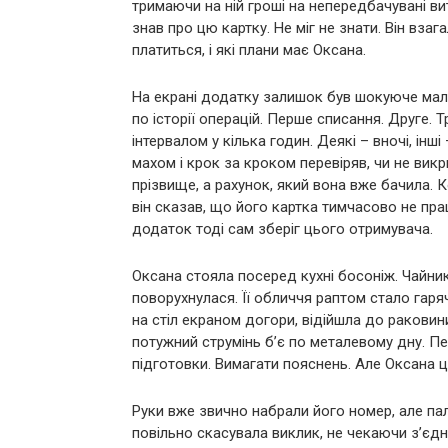
тримаючи на ній гроші на непередбачувані вит
знав про цю картку. Не міг не знати. Він взаг
платиться, і які плани має Оксана.
На екрані додатку залишок був шокуюче мал
по історії операцій. Перше списання. Друге. 
інтервалом у кілька годин. Деякі – вночі, інш
махом і крок за кроком перевіряв, чи не вик
прізвище, а рахунок, який вона вже бачила. 
він сказав, що його картка тимчасово не пра
додаток тоді сам зберіг цього отримувача.
Оксана стояла посеред кухні босоніж. Чайник
поворухнулася. Її обличчя раптом стало гар
на стіл екраном догори, відійшла до раковин
потужний струмінь б’є по металевому дну. П
підготовки. Вимагати пояснень. Але Оксана ц
Руки вже звично набрали його номер, але па
повільно скасувала виклик, не чекаючи з’єд