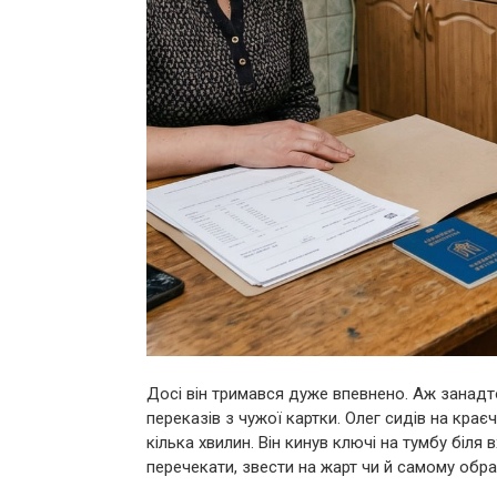
Досі він тримався дуже впевнено. Аж занад
переказів з чужої картки. Олег сидів на крає
кілька хвилин. Він кинув ключі на тумбу біля
перечекати, звести на жарт чи й самому образ