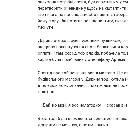
знаходив потрібні слова, був спритнішим у суп
перетворити очевидне у щось на кшталт «ти з
що нічого не пояснюєш», або навіть «я збир
йому фору. Він встигне все підчистити, вига
тиснути.
Дарина обтерла руки кухонним рушником, сіла
відкрила налаштування своєї банківської карт
оплати. І там, серед усіх рядків, побачила т
картка була прив’язана до телефону Артема.
Спогад про той вечір накрив її миттєво. Це с
будівельного магазину. Дарина тоді купила но
її телефон чомусь завис, і платіж ніяк не про
телефон.
— Дай-но мені, я все налагоджу, – сказав він
Вона тоді була втомлена, сперечатися не схот
довіряти не можна», а потім заявив: